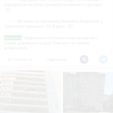
коридором пошани провели маленького донора
play_circle_filled
21:00
Мітинги на підтримку Михайла Федорова у
Тернополі тривають 23-ій день
photo_camera
Звернення стосовно нової розмітки і
Від читача
знаків дорожнього руху біля шостої школи
м.Тернопіль.
Всі новини
Підпишись