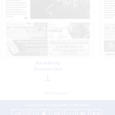
Ria №30 від
29 липня 2026

Всі номери >
Слідкуйте за нашими новинами