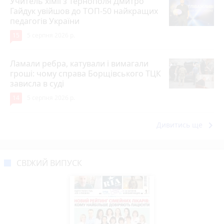
Учитель хімії з Тернополя Дмитро
Гайдук увійшов до ТОП-50 найкращих
педагогів України
15
5 серпня 2026 р.
Ламали ребра, катували і вимагали
гроші: чому справа Борщівського ТЦК
зависла в суді
14
5 серпня 2026 р.
keyboard_arrow_right
Дивитись ще
СВІЖИЙ ВИПУСК