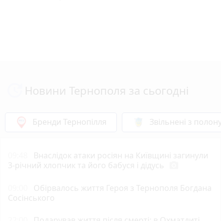
Новини Тернополя за сьогодні
Бренди Тернопілля
Звільнені з полон
09:48
Внаслідок атаки росіян на Київщині загинули
3-річний хлопчик та його бабуся і дідусь
photo_camera
09:00
Обірвалось життя Героя з Тернополя Богдана
Сосінського
22:00
Подарував життя після смерті: в Охматдиті