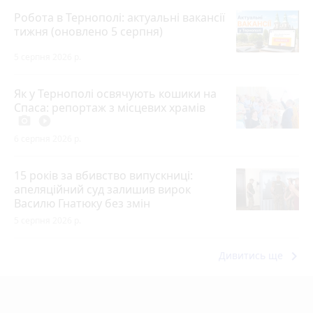
Робота в Тернополі: актуальні вакансії
тижня (оновлено 5 серпня)
5 серпня 2026 р.
Як у Тернополі освячують кошики на
Спаса: репортаж з місцевих храмів
photo_camera
play_circle_filled
6 серпня 2026 р.
15 років за вбивство випускниці:
апеляційний суд залишив вирок
Василю Гнатюку без змін
5 серпня 2026 р.
keyboard_arrow_right
Дивитись ще