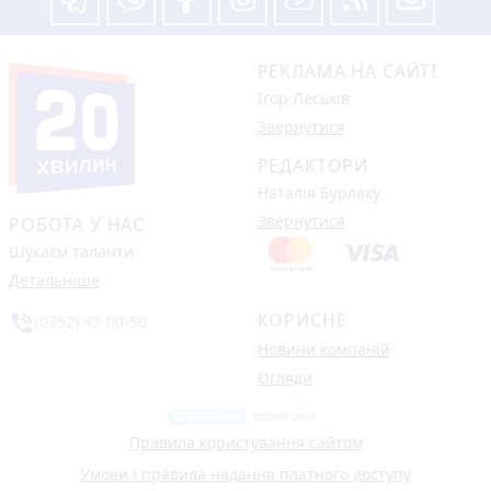
РЕКЛАМА НА САЙТІ
Ігор Леськів
Звернутися
РЕДАКТОРИ
Наталія Бурлаку
Звернутися
РОБОТА У НАС
Шукаєм таланти
Детальніше
КОРИСНЕ
phone_in_talk
(0352) 43-00-50
Новини компаній
Огляди
Правила користування сайтом
Умови і правила надання платного доступу