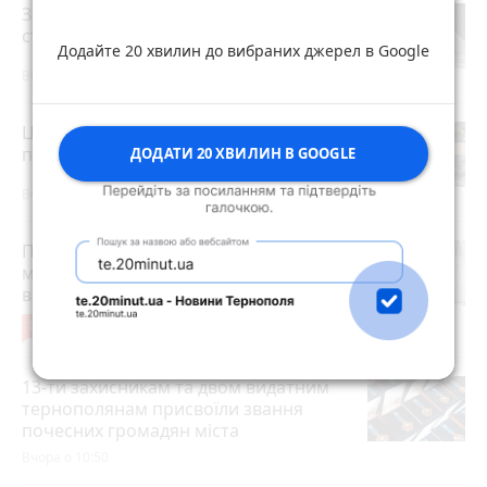
Зарплати вчителів та студентські
стипендії підвищать з 1 вересня
Додайте 20 хвилин до вибраних джерел в Google
Вчора о 10:15
Центр Теребовлі розрили: бруківку
прибрали, буде нове покриття
ДОДАТИ 20 ХВИЛИН В GOOGLE
Вчора о 09:40
Після розголосу чоловіка, якого
мобілізували з відстрочкою,
відпустили. Але з умовою…
14
3 серпня 2026 р.
13-ти захисникам та двом видатним
тернополянам присвоїли звання
почесних громадян міста
Вчора о 10:50