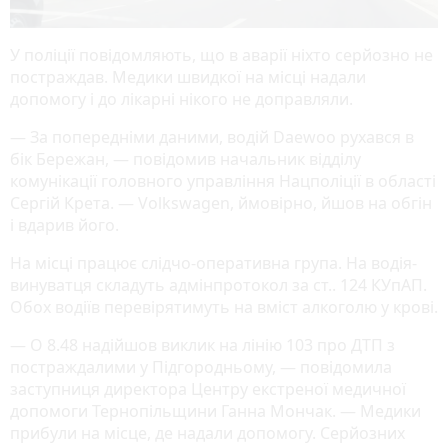
У поліції повідомляють, що в аварії ніхто серйозно не
постраждав. Медики швидкої на місці надали
допомогу і до лікарні нікого не доправляли.
— За попередніми даними, водій Daewoo рухався в
бік Бережан, — повідомив начальник відділу
комунікації головного управління Нацполіції в області
Сергій Крета. — Volkswagen, ймовірно, йшов на обгін
і вдарив його.
На місці працює слідчо-оперативна група. На водія-
винуватця складуть адмінпротокол за ст.. 124 КУпАП.
Обох водіїв перевірятимуть на вміст алкоголю у крові.
— О 8.48 надійшов виклик на лінію 103 про ДТП з
постраждалими у Підгородньому, — повідомила
заступниця директора Центру екстреної медичної
допомоги Тернопільщини Ганна Мончак. — Медики
прибули на місце, де надали допомогу. Серйозних