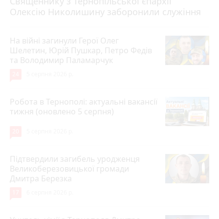
Священнику з Тернопільської єпархії
Олексію Николишину заборонили служіння
На війні загинули Герої Олег
Шелетин, Юрій Пушкар, Петро Федів
та Володимир Паламарчук
24
5 серпня 2026 р.
Робота в Тернополі: актуальні вакансії
тижня (оновлено 5 серпня)
20
5 серпня 2026 р.
Підтвердили загибель уродженця
Великоберезовицької громади
Дмитра Березка
17
6 серпня 2026 р.