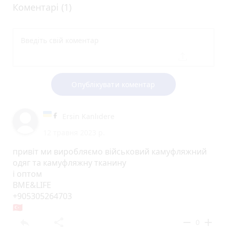
Коментарі (1)
Опублікувати коментар
Ersin Kanlıdere
12 травня 2023 р.
привіт ми виробляємо військовий камуфляжний
одяг та камуфляжну тканину
і оптом
BME&LIFE
+905305264703
🇹🇷
reply
share
remove
add
0