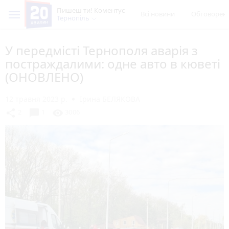
Пишеш ти! Коментує
Всі новини
Обговорен
Тернопіль
У передмісті Тернополя аварія з
постраждалими: одне авто в кюветі
(ОНОВЛЕНО)
12 травня 2023 р.
Ірина БЕЛЯКОВА
chat_bubble
share
visibility
2
1
3006