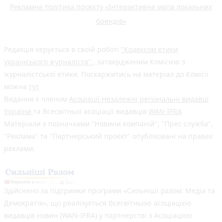
Рекламна політика проєкту «Інтерактивна мапа локальних
брендів»
Редакція керується в своїй роботі
"Кодексом етики
українського журналіста"
, затвердженим Комісією з
журналістської етики. Поскаржитись на матеріал до Комісії
можна
тут
Видання є членом
Асоціації Незалежні регіональні видавці
України
та Всесвітньої асоціації видавців
WAN-IFRA
Матеріали з позначками "Новини компаній", "Прес-служба",
"Реклама" та "Партнерський проєкт" опубліковані на правах
реклами.
Здійснено за підтримки програми «Сильніші разом: Медіа та
Демократія», що реалізується Всесвітньою асоціацією
видавців новин (WAN-IFRA) у партнерстві з Асоціацією