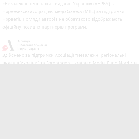
«Незалежні регіональні видавці України» (АНРВУ) та
Норвезькою асоціацією медіабізнесу (MBL) за підтримки
Норвегії. Погляди авторів не обов’язково відображають
офіційну позицію партнерів програми.
Здійснено за підтримки Асоціації “Незалежні регіональні
видавці України” та Foreningen Ukrainian Media Fund Nordic в
рамках реалізації проєкту Хаб підтримки регіональних медіа.
Погляди авторів не обов'язково збігаються з офіційною
позицією партнерів
Незалежний новинний портал з оперативним висвітленням
подій у Тернополі та області. Сайт новин №1 у Тернополі за
розміром аудиторії. Новини створюються для Вас
мультимедійною редакцією RIA та 20minut.ua. Ми
висвітлюємо важливі та цікаві події, людей, життя