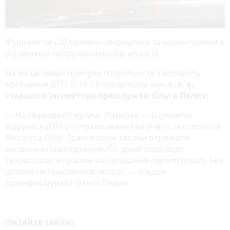
Журналісти «20 хвилин» звернулися за коментарями в
управління патрульної поліції області.
На місце аварії прибули патрульні та зʼясовують
обставини ДТП, о 18:23 повідомила нам
т. в. о.
старшого інспектора пресслужби Ольга Пелих.
— На перехресті вулиць Паркова — Шухевича
відбулася ДТП без травмованих за участі автомобілів
Nissan та Opel. Транспортні засоби отримали
механічні пошкодження. По даній події водії
скористалися правом на складання європотоколу без
допомоги працівників поліції, — згодом
проінформувала Ольга Пелих.
Читайте також: