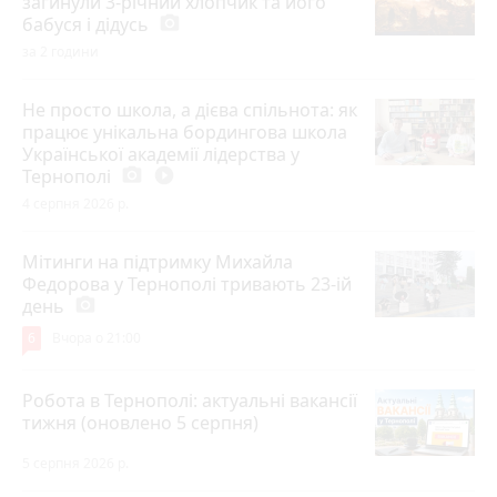
загинули 3-річний хлопчик та його
бабуся і дідусь
photo_camera
за 2 години
Не просто школа, а дієва спільнота: як
працює унікальна бордингова школа
Української академії лідерства у
Тернополі
photo_camera
play_circle_filled
4 серпня 2026 р.
Мітинги на підтримку Михайла
Федорова у Тернополі тривають 23-ій
день
photo_camera
6
Вчора о 21:00
Робота в Тернополі: актуальні вакансії
тижня (оновлено 5 серпня)
5 серпня 2026 р.