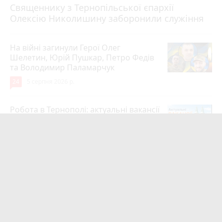
Священнику з Тернопільської єпархії
Олексію Николишину заборонили служіння
На війні загинули Герої Олег
Шелетин, Юрій Пушкар, Петро Федів
та Володимир Паламарчук
24
5 серпня 2026 р.
Робота в Тернополі: актуальні вакансії
тижня (оновлено 5 серпня)
20
5 серпня 2026 р.
Підтвердили загибель уродженця
Великоберезовицької громади
Дмитра Березка
17
6 серпня 2026 р.