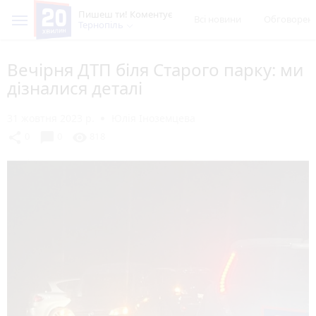
Пишеш ти! Коментує
Всі новини
Обговорен
Тернопіль
Вечірня ДТП біля Старого парку: ми
дізналися деталі
31 жовтня 2023 р.
Юлія Іноземцева
chat_bubble
share
visibility
0
0
818