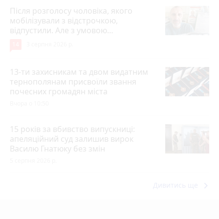
Після розголосу чоловіка, якого
мобілізували з відстрочкою,
відпустили. Але з умовою…
14
3 серпня 2026 р.
13-ти захисникам та двом видатним
тернополянам присвоїли звання
почесних громадян міста
Вчора о 10:50
15 років за вбивство випускниці:
апеляційний суд залишив вирок
Василю Гнатюку без змін
5 серпня 2026 р.
keyboard_arrow_right
Дивитись ще