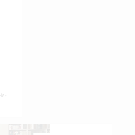
ія»
ий