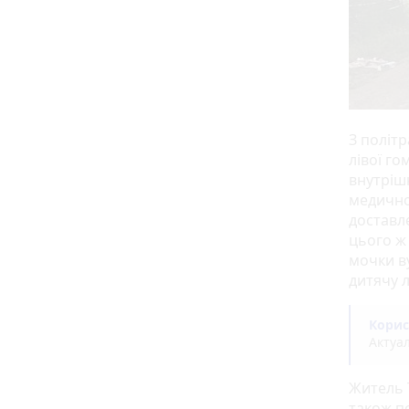
З політ
лівої го
внутріш
медично
доставл
цього ж
мочки ву
дитячу 
Корис
Актуа
Житель 
також по