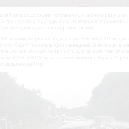
дітей та троє дорослих потрапили у лікарню в результаті
о-транспортної пригоди. У селі Підгороднє в Тернопіль
не розминулися два транспортних засоби.
18-ї години, 42-річний водій автомобіля «ВАЗ 2106» рух
огою «Стрий-Тернопіль-Кропивницький-Знам′янка» в на
піль, виїхав на смугу зустрічного руху де допустив зіткне
ілем «OPEL REKORD», за кермом якого перебував 41-річ
Козівського району.