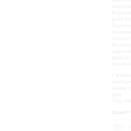
закрити
В своєм
дітей ві
Тернопі
мозкови
іншого-
Як попер
задньом
дверцят
транспо
У водіїв
поміщен
Триває 
руху
УПД ГУН
Додайт
ДТП