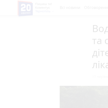
Пишеш ти!
Всі новини
Обговоренн
Коментує
Тернопіль
Вод
та 
діт
лік
17 червня