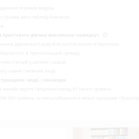
родження отримав медаль
 з трьома авто поблизу Кам'янок
ри
play_circle_filled
два Христового дівчині викликали «швидку»
 знаків дорожнього руху біля шостої школи м.Тернопіль.
ар’єрності в Тернопільській громаді
них станцій у школах і садках
оту новий сімейний лікар
страждали і водії, і пасажири
 онлайн взуття і втратила понад 63 тисячі гривень
000 000 гривень на масштабування в межах програми «Траєктор
play_circle_filled
photo_camera
аса: репортаж з місцевих храмів
коберезовицької громади Дмитра Березка
: що сьогодні святкуємо, що освячуємо та які заборони
: до Дня міста в парку Шевченка готують триденний благодійн