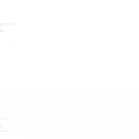
 немає.
еки
1
ove
add
и