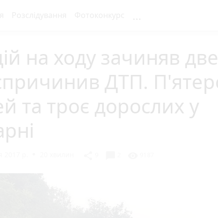
...
я
Розслідування
Фотоконкурс
ій на ходу зачиняв две
спричинив ДТП. П'ятер
ей та троє дорослих у
арні
 2017 р.
20 хвилин
chat_bubble
share
visibility
9
2
9187