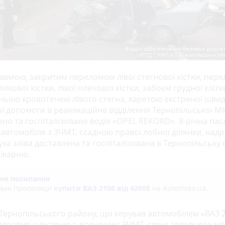
равмою, закритим переломом лівої стегнової кістки, пер
мілкової кістки, лівої плечової кістки, забоєм грудної клітк
ньою кровотечею лівого стегна, каретою екстреної швид
ї допомоги в реанімаційне відділення Тернопільської 
ено та госпіталізовано водія «OPEL REKORD». 8-річна па
 автомобіля з ЗЧМТ, ссадною правої лобної ділянки, над
ха зліва доставлена та госпіталізована в Тернопільську
лікарню.
не посилання
льні пропозиції
купити ВАЗ 2106 від 4200$
на Automoto.ua.
Тернопільського району, що керував автомобілем «ВАЗ 
трапив у лікарню з діагнозом: ЗЧМТ, струс головного мо