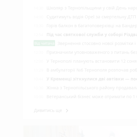
Школяр з Тернопільщини у свій День на
14:30
Судитимуть водія Opel за смертельну ДТП
14:00
Горів балкон в багатоповерхівці на Банде
13:30
Під час святкової служби у соборі Різ
12:54
Від читача
Звернення стосовно нової розмітки і
Призначили уповноваженого з питань безб
12:30
У Тернополі планують встановити 12 соняч
12:00
В амбулаторії №6 Тернополя розпочав роб
11:29
У Кременці зіткнулися дві автівки — по
10:44
Жінка з Тернопільського району продавала
10:30
Ветеранський бізнес може отримати по 1 
10:00
Як у Тернополі освячують кошики на Сп
09:30
keyboard_arrow_right
Дивитись ще
Підтвердили загибель уродженця Вели
09:00
Яблучний спас або Преображення Господнє
08:00
Концерти, зірки «МастерШеф» та ярмарок
22:01