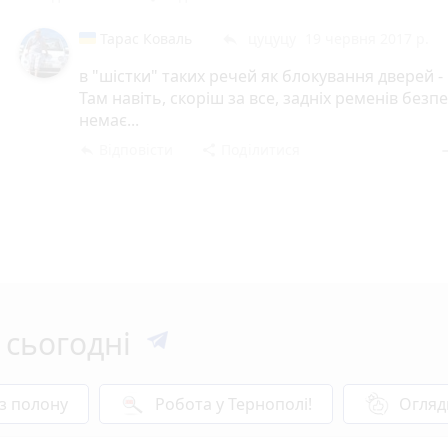
Тарас Коваль
цуцуцу
19 червня 2017 р.
reply
в "шістки" таких речей як блокування дверей -
Там навіть, скоріш за все, задніх ременів безп
немає...
Відповісти
Поділитися
reply
share
rem
 сьогодні
 з полону
Робота у Тернополі!
Огляд