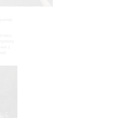
ському
аючись
прямку
ння з
ний