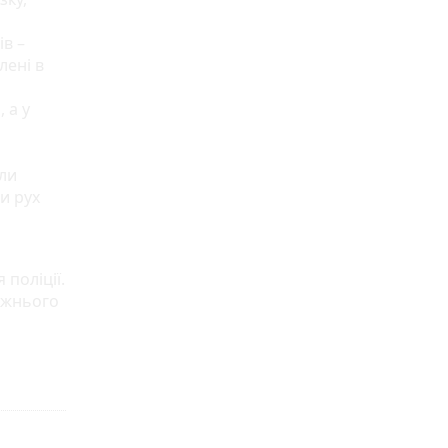
в –
лені в
 а у
ли
и рух
поліції.
рожнього