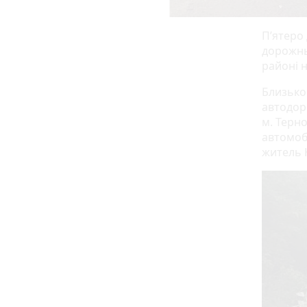
П’ятеро 
дорожнь
районі 
Близько 
автодор
м. Терно
автомоб
житель 