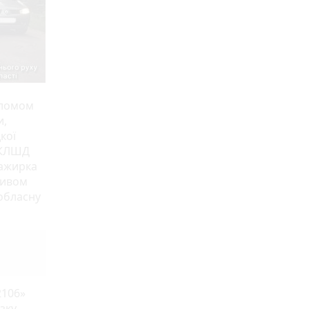
еломом
и,
кої
МКЛШД
сажирка
ривом
 обласну
2106»
зку,