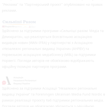
"Реклама" та "Партнерський проєкт" опубліковані на правах
реклами.
Здійснено за підтримки програми «Сильніші разом: Медіа та
Демократія», що реалізується Всесвітньою асоціацією
видавців новин (WAN-IFRA) у партнерстві з Асоціацією
«Незалежні регіональні видавці України» (АНРВУ) та
Норвезькою асоціацією медіабізнесу (MBL) за підтримки
Норвегії. Погляди авторів не обов’язково відображають
офіційну позицію партнерів програми.
Здійснено за підтримки Асоціації “Незалежні регіональні
видавці України” та Foreningen Ukrainian Media Fund Nordic в
рамках реалізації проєкту Хаб підтримки регіональних медіа.
Погляди авторів не обов'язково збігаються з офіційною