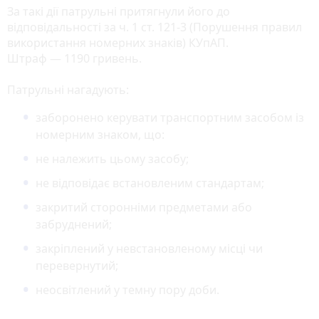
За такі дії патрульні притягнули його до
відповідальності за ч. 1 ст. 121-3 (Порушення правил
використання номерних знаків) КУпАП.
Штраф — 1190 гривень.
Патрульні нагадують:
заборонено керувати транспортним засобом із
номерним знаком, що:
не належить цьому засобу;
не відповідає встановленим стандартам;
закритий сторонніми предметами або
забруднений;
закріплений у невстановленому місці чи
перевернутий;
неосвітлений у темну пору доби.