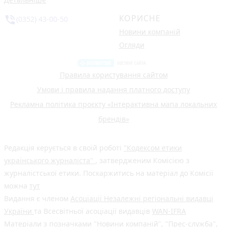
КОРИСНЕ
phone_in_talk
(0352) 43-00-50
Новини компаній
Огляди
Правила користування сайтом
Умови і правила надання платного доступу
Рекламна політика проєкту «Інтерактивна мапа локальних
брендів»
Редакція керується в своїй роботі
"Кодексом етики
українського журналіста"
, затвердженим Комісією з
журналістської етики. Поскаржитись на матеріал до Комісії
можна
тут
Видання є членом
Асоціації Незалежні регіональні видавці
України
та Всесвітньої асоціації видавців
WAN-IFRA
Матеріали з позначками "Новини компаній", "Прес-служба",