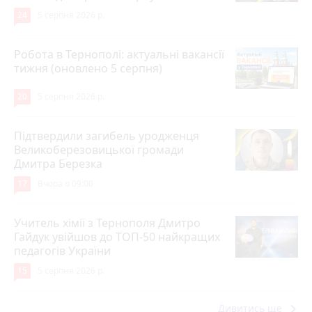
24
5 серпня 2026 р.
Робота в Тернополі: актуальні вакансії
тижня (оновлено 5 серпня)
20
5 серпня 2026 р.
Підтвердили загибель уродженця
Великоберезовицької громади
Дмитра Березка
17
Вчора о 09:00
Учитель хімії з Тернополя Дмитро
Гайдук увійшов до ТОП-50 найкращих
педагогів України
15
5 серпня 2026 р.
keyboard_arrow_right
Дивитись ще