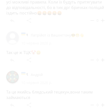
усі можливі правила. Коли їх будуть притягувати
до відповідальності, бо в тих дрг бричках поліцай
їздить постійно🤬🤬🤬🤬🤬
reply
share
remove
add
0
Патрійот із Вашінгтону😎😁👋
10 червня 2026 р.
Так це ж ТЦК🤡😄
reply
share
remove
add
0
Андрій
10 червня 2026 р.
Та це якийсь блядський тецекун,вони таким
займаються
reply
share
remove
add
0