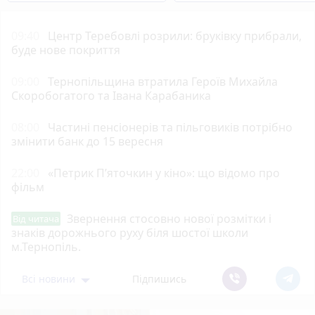
09:40
Центр Теребовлі розрили: бруківку прибрали,
буде нове покриття
09:00
Тернопільщина втратила Героїв Михайла
Скоробогатого та Івана Карабаника
08:00
Частині пенсіонерів та пільговиків потрібно
змінити банк до 15 вересня
22:00
«Петрик П’яточкин у кіно»: що відомо про
фільм
Звернення стосовно нової розмітки і
Від читача
знаків дорожнього руху біля шостої школи
м.Тернопіль.
Всі новини
Підпишись