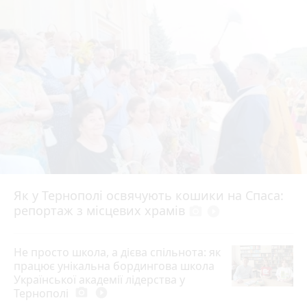
Як у Тернополі освячують кошики на Спаса:
репортаж з місцевих храмів
photo_camera
play_circle_filled
Не просто школа, а дієва спільнота: як
працює унікальна бордингова школа
Української академії лідерства у
Тернополі
photo_camera
play_circle_filled