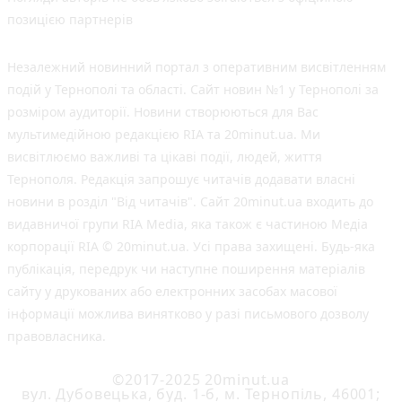
позицією партнерів
Незалежний новинний портал з оперативним висвітленням
подій у Тернополі та області. Сайт новин №1 у Тернополі за
розміром аудиторії. Новини створюються для Вас
мультимедійною редакцією RIA та 20minut.ua. Ми
висвітлюємо важливі та цікаві події, людей, життя
Тернополя. Редакція запрошує читачів додавати власні
новини в розділ "Від читачів". Сайт 20minut.ua входить до
видавничої групи RIA Media, яка також є частиною Медіа
корпорації RIA © 20minut.ua. Усі права захищені. Будь-яка
публiкацiя, передрук чи наступне поширення матеріалів
сайту у друкованих або електронних засобах масової
інформації можлива винятково у разі письмового дозволу
правовласника.
©2017-2025 20minut.ua
вул. Дубовецька, буд. 1-б, м. Тернопіль, 46001;