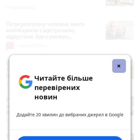
5 серпня 2026 р.
Після розголосу чоловіка, якого
мобілізували з відстрочкою,
відпустили. Але з умовою…
10
3 серпня 2026 р.
Після пекельної спеки на
×
Тернопільщину прийдуть грози:
прогноз погоди на 5-7 серпня
Читайте більше
4 серпня 2026 р.
перевірених
новин
Розвиток дітей у Тернополі 2026:
огляд гуртків, секцій, клубів та студій
(партнерський проєкт)
Додайте 20 хвилин до вибраних джерел в Google
28 липня 2026 р.
Топ-15 сімейних лікарів Тернополя за