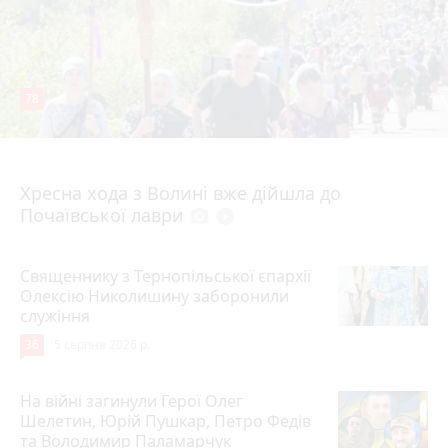
78
4 серпня 2026 р.
Хресна хода з Волині вже дійшла до
Почаївської лаври
photo_camera
play_circle_filled
Священнику з Тернопільської єпархії
Олексію Николишину заборонили
служіння
36
5 серпня 2026 р.
На війні загинули Герої Олег
Шелетин, Юрій Пушкар, Петро Федів
та Володимир Паламарчук