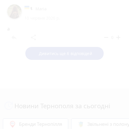
Maria
10 червня 2026 р.
a
reply
share
remove
add
0
Дивитись ще 6 відповідей
Новини Тернополя за сьогодні
Бренди Тернопілля
Звільнені з полон