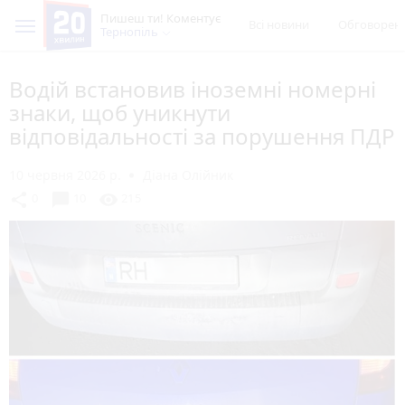
Пишеш ти! Коментує
Всі новини
Обговорен
Тернопіль
Водій встановив іноземні номерні
знаки, щоб уникнути
відповідальності за порушення ПДР
10 червня 2026 р.
Діана Олійник
chat_bubble
share
visibility
0
10
215