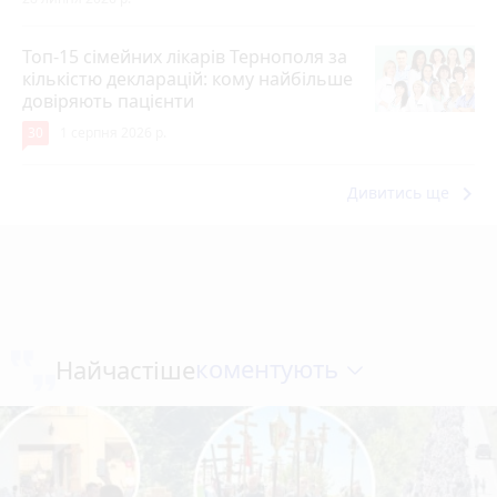
Топ-15 сімейних лікарів Тернополя за
кількістю декларацій: кому найбільше
довіряють пацієнти
30
1 серпня 2026 р.
keyboard_arrow_right
Дивитись ще
коментують
Найчастіше