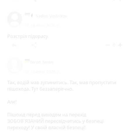
Vadim Vostrikov
18 травня 2026 р.
Розстріл підорасу
reply
share
remove
add
0
Teren Teren
18 травня 2026 р.
Так, водій мав зупинитись. Так, мав пропустити
пішохода. Тут беззаперечно.
Але!
Пішохід перед виходом на перехід
ЗОБОВ`ЯЗАНИЙ пересвідчитись у безпеці
переходу! У своїй власній безпеці!