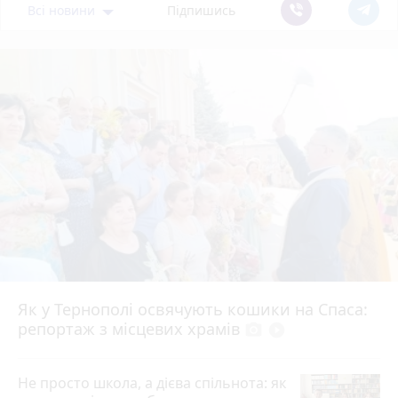
Всі новини
Підпишись
Як у Тернополі освячують кошики на Спаса:
репортаж з місцевих храмів
photo_camera
play_circle_filled
Не просто школа, а дієва спільнота: як