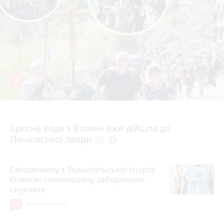
78
4 серпня 2026 р.
Хресна хода з Волині вже дійшла до
Почаївської лаври
photo_camera
play_circle_filled
Священнику з Тернопільської єпархії
Олексію Николишину заборонили
служіння
36
Вчора о 10:53