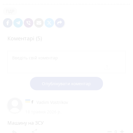
ПДР
Коментарі (5)
Опублікувати коментар
Vadim Vostrikov
18 травня 2026 р.
Машину на ЗСУ
reply
share
remove
add
0