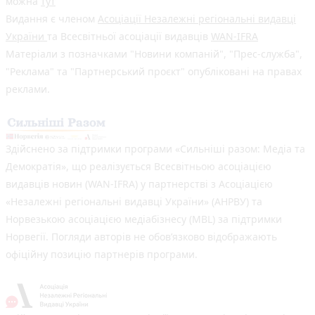
можна
тут
Видання є членом
Асоціації Незалежні регіональні видавці
України
та Всесвітньої асоціації видавців
WAN-IFRA
Матеріали з позначками "Новини компаній", "Прес-служба",
"Реклама" та "Партнерський проєкт" опубліковані на правах
реклами.
Здійснено за підтримки програми «Сильніші разом: Медіа та
Демократія», що реалізується Всесвітньою асоціацією
видавців новин (WAN-IFRA) у партнерстві з Асоціацією
«Незалежні регіональні видавці України» (АНРВУ) та
Норвезькою асоціацією медіабізнесу (MBL) за підтримки
Норвегії. Погляди авторів не обов’язково відображають
офіційну позицію партнерів програми.