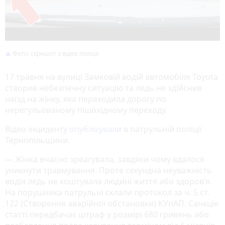
Фото: скрншот з відео поліції
17 травня на вулиці Замковій водій автомобіля Toyota
створив небезпечну ситуацію та ледь не здійснив
наїзд на жінку, яка переходила дорогу по
нерегульованому пішохідному переходу.
Відео інциденту
опублікували
в патрульній поліції
Тернопільщини.
— Жінка вчасно зреагувала, завдяки чому вдалося
уникнути травмування. Проте секундна неуважність
водія ледь не коштувала людині життя або здоров’я.
На порушника патрульні склали протокол за ч. 5 ст.
122 (Створення аварійної обстановки) КУпАП. Санкція
статті передбачає штраф у розмірі 680 гривень або