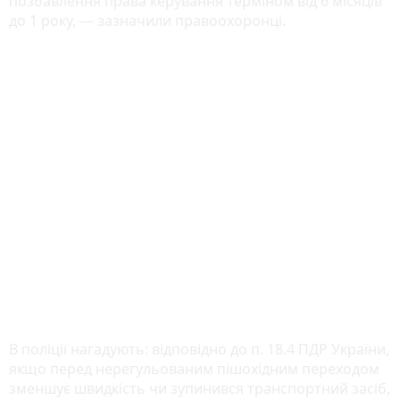
позбавлення права керування терміном від 6 місяців
до 1 року, — зазначили правоохоронці.
В поліції нагадують: відповідно до п. 18.4 ПДР України,
якщо перед нерегульованим пішохідним переходом
зменшує швидкість чи зупинився транспортний засіб,