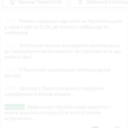
Бренди Тернопілля
Звільнені з полон
16:15
Рівень середньої зарплати на Тернопільщині
у червні зріс на 9,7%: де платять найбільше та
найменше
15:35
Вступники почали отримувати рекомендації
до зарахування на бакалаврат: як перевірити та що
робити далі
15:02
У Тернополі зафіксували температурний
рекорд
14:30
Школяр з Тернопільщини у свій День
народження отримав медаль
Звернення стосовно нової розмітки і
Від читача
знаків дорожнього руху біля шостої школи
м.Тернопіль.