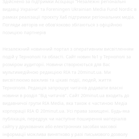
Здійснено за підтримки Асоціації “Незалежні регіональні
видавці України” та Foreningen Ukrainian Media Fund Nordic в
рамках реалізації проєкту Хаб підтримки регіональних медіа.
Погляди авторів не обов'язково збігаються з офіційною
позицією партнерів
Незалежний новинний портал з оперативним висвітленням
подій у Тернополі та області. Сайт новин №1 у Тернополі за
розміром аудиторії. Новини створюються для Вас
мультимедійною редакцією RIA та 20minut.ua. Ми
висвітлюємо важливі та цікаві події, людей, життя
Тернополя. Редакція запрошує читачів додавати власні
новини в розділ "Від читачів". Сайт 20minut.ua входить до
видавничої групи RIA Media, яка також є частиною Медіа
корпорації RIA © 20minut.ua. Усі права захищені. Будь-яка
публiкацiя, передрук чи наступне поширення матеріалів
сайту у друкованих або електронних засобах масової
інформації можлива винятково у разі письмового дозволу