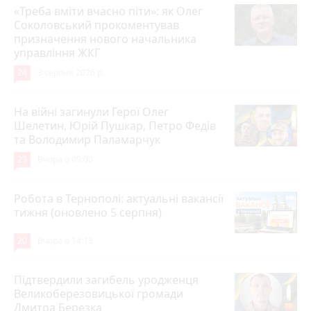
«Треба вміти вчасно піти»: як Олег
Соколовський прокоментував
призначення нового начальника
управління ЖКГ
24
3 серпня 2026 р.
На війні загинули Герої Олег
Шелетин, Юрій Пушкар, Петро Федів
та Володимир Паламарчук
23
Вчора о 09:00
Робота в Тернополі: актуальні вакансії
тижня (оновлено 5 серпня)
20
Вчора о 14:13
Підтвердили загибель уродженця
Великоберезовицької громади
Дмитра Березка