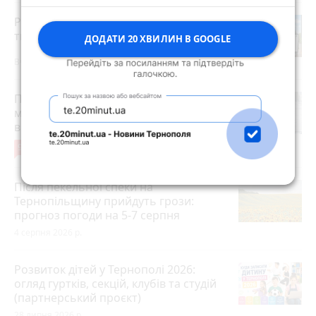
Робота в Тернополі: актуальні вакансії
тижня (оновлено 5 серпня)
ДОДАТИ 20 ХВИЛИН В GOOGLE
Вчора о 14:13
Після розголосу чоловіка, якого
мобілізували з відстрочкою,
відпустили. Але з умовою…
9
3 серпня 2026 р.
Після пекельної спеки на
Тернопільщину прийдуть грози:
прогноз погоди на 5-7 серпня
4 серпня 2026 р.
Розвиток дітей у Тернополі 2026:
огляд гуртків, секцій, клубів та студій
(партнерський проєкт)
28 липня 2026 р.