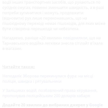
водії інших транспортних засобів, що рухаються по
сусідніх смугах, повинні зменшити швидкість, а в разі
потреби зупинитися і можуть продовжити
(відновити) рух лише переконавшись, що на
пішохідному переході немає пішоходів, для яких може
бути створена перешкода чи небезпека.
Нагадаємо, раніше «20 хвилин»
повідомляли
, що на
Тарнавського водійка легківки знесла сітілайт в'їхала
в магазин.
Читайте також:
Неподалік Зборова перекинулася фура: на місці
поліція, швидка і рятувальники
У Заліщиках водій, позбавлений права керування,
пропонував поліцейським 200 доларів хабаря
Додайте 20 хвилин до вибраних джерел у
Google