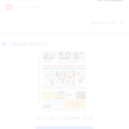
15
4 години тому
keyboard_arrow_right
Дивитись ще
СВІЖИЙ ВИПУСК
№ 31 від 5 серпня 2026