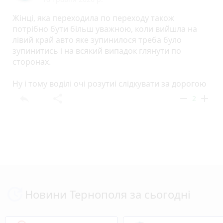
Жінці, яка переходила по переходу також
потрібно бути більш уважною, коли вийшла на
лівий край авто яке зупинилося треба було
зупинитись і на всякий випадок глянути по
сторонах.
Ну і тому воділі очі розутиі слідкувати за дорогою
reply
share
remove
add
2
Новини Тернополя за сьогодні