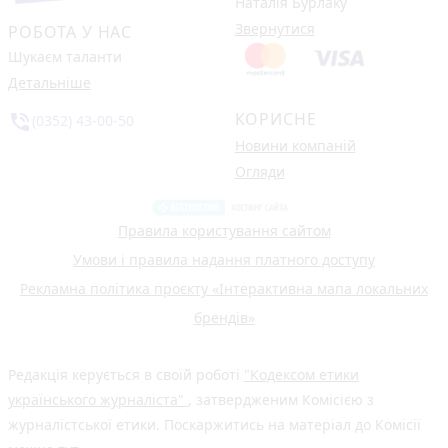
Наталія Бурлаку
Звернутися
РОБОТА У НАС
Шукаєм таланти
Детальніше
КОРИСНЕ
phone_in_talk
(0352) 43-00-50
Новини компаній
Огляди
Правила користування сайтом
Умови і правила надання платного доступу
Рекламна політика проєкту «Інтерактивна мапа локальних
брендів»
Редакція керується в своїй роботі
"Кодексом етики
українського журналіста"
, затвердженим Комісією з
журналістської етики. Поскаржитись на матеріал до Комісії