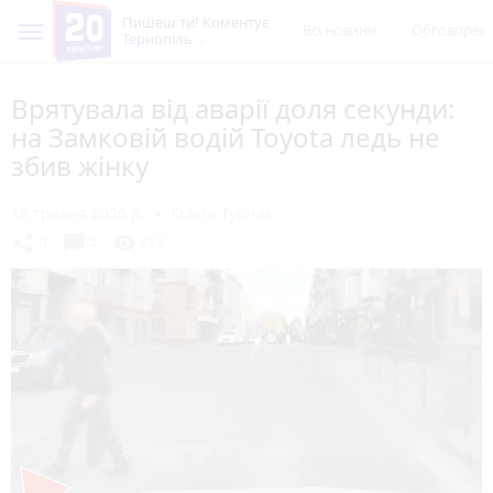
Пишеш ти! Коментує
Всі новини
Обговорен
Тернопіль
Врятувала від аварії доля секунди:
на Замковій водій Toyota ледь не
збив жінку
18 травня 2026 р.
Ольга Турчак
chat_bubble
share
visibility
0
5
612