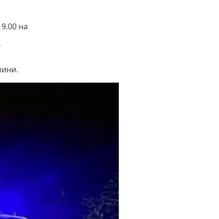
19.00 на
ї
чини.