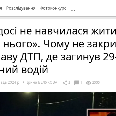
...
я
Розслідування
Фотоконкурс
досі не навчилася жит
 нього». Чому не закр
аву ДТП, де загинув 29
ний водій
ада 2024 р.
Ірина БЕЛЯКОВА
chat_bubble
share
visibility
2
1
2555