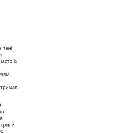
 пані
и
часто їх
узям.
е тримав
0
ів
 в
акрили,
тю