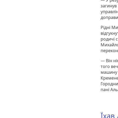
— У резу
загинув 
управлін
доправил
Рідні М
відгукну
родичі с
Михайло
перекон
— Він ні
того веч
машину д
Кремене
Городни
пані Ал
Їхав