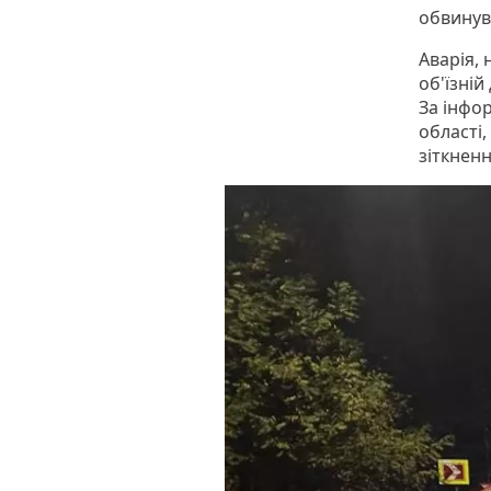
обвину
Аварія, 
об'їзній
За інфор
області,
зіткнен