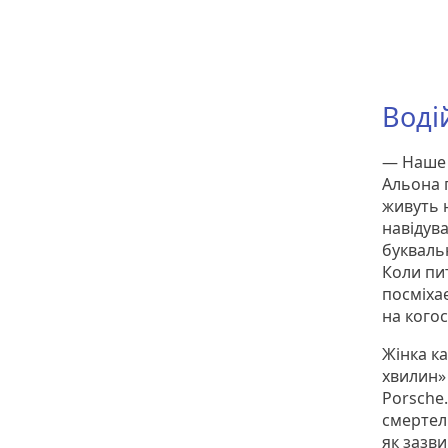
Воді
— Наше 
Альона 
живуть н
навідув
букваль
Коли пит
посміхає
на когос
Жінка ка
хвилин»
Porsche.
смертель
як зазви