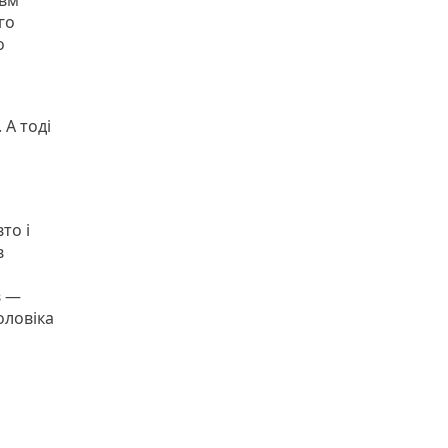
авм
го
о
 А тоді
то і
в
в —
оловіка