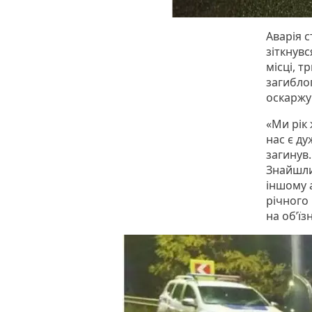
Аварія с
зіткнувс
місці, т
загиблог
оскаржую
«Ми рік
нас є ду
загинув.
Знайшли 
іншому а
річного
на об’їз