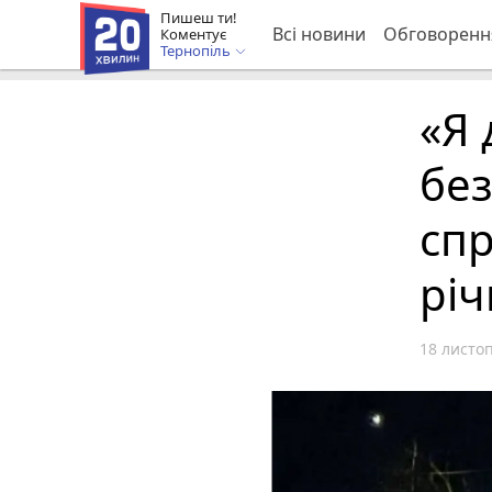
Пишеш ти!
Всі новини
Обговоренн
Коментує
Тернопіль
«Я 
без
спр
річ
18 листоп