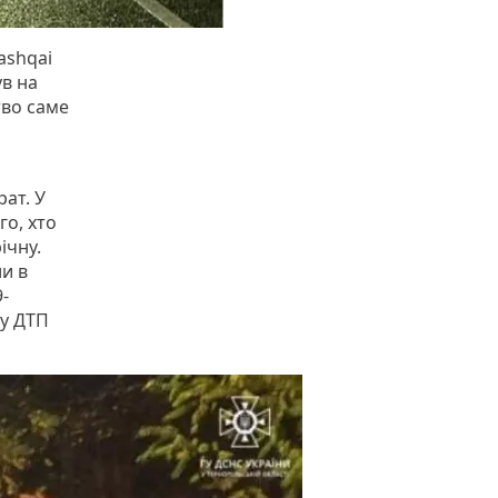
ashqai
ув на
тво саме
ат. У
го, хто
ічну.
ли в
-
 у ДТП