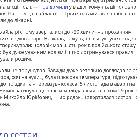
льтаті зіткнення водій Nissan Qashqai від отриманих тр
на місці події, —
повідомили
у відділі комунікації головно
ня Нацполіції в області. — Трьох пасажирів з іншого авт
и до лікарні.
ихайла рік тому зверталися до «20 хвилин» з проханням
тися свідків аварії. На жаль, кажуть, не відгукнувся жоден.
тверджували: чоловік мав шість років водійського стажу.
 був дуже уважним водієм і чітко дотримувався правил,
ували родичі.
коли не порушував. Завжди дуже ретельно доглядав за ав
ора, хоч на вулиці була плюсова температура, підготува
о поїздки та «перевзув» колеса. 5 листопада в аварії на
ччині загинула ще зовсім молода людина, віком 29 рокі
к Михайло Юрійович, — до редакції зверталася сестра ч
ьона.
 до сестри