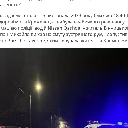
ваченого?
нагадаємо, сталась 5 листопада 2023 року близько 18.40-
 дорозі міста Кременець і набула неабиякого резонансу.
мацією поліції, водій Nissan Qashqai – житель Вінницько
 пан Михайло виїхав на смугу зустрічного руху і допустив
ня з Porsche Cayenne, яким керувала жителька Кременеч