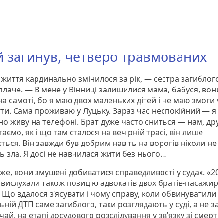
й загинув, четверо травмованих
життя кардинально змінилося за рік, — сестра загиблого
плаче. — В мене у Вінниці залишилися мама, бабуся, вон
а самоті, бо я маю двох маленьких дітей і не маю змоги 
ати. Сама проживаю у Луцьку. Зараз час неспокійний — я
но живу на телефоні. Брат дуже часто сниться — нам, др
аємо, як і що там сталося на вечірній трасі, він лише
ться. Він завжди був добрим навіть на ворогів ніколи н
ь зла. Я досі не навчилася жити без нього…
же, вони змушені добиватися справедливості у судах. «2
 вислухали також позицію адвокатів двох братів-пасажир
 Що вдалося з’ясувати і чому справу, коли обвинуватили
ній ДТП саме загиблого, таки розглядають у суді, а не з
чай, на етапі досудового розслідування у зв’язку зі смер