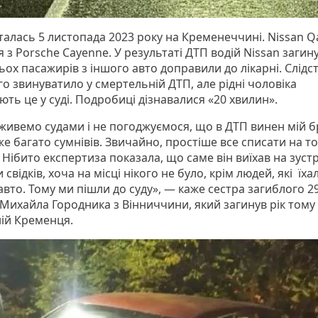
талась 5 листопада 2023 року на Кременеччині. Nissan Q
я з Porsche Cayenne. У результаті ДТП водій Nissan загин
рьох пасажирів з іншого авто доправили до лікарні. Слідс
о звинуватило у смертельній ДТП, але рідні чоловіка
ть це у суді. Подробиці дізнавалися «20 хвилин».
 живемо судами і не погоджуємося, що в ДТП винен мій бр
же багато сумнівів. Звичайно, простіше все списати на то
 Нібито експертиза показала, що саме він виїхав на зустр
свідків, хоча на місці нікого не було, крім людей, які їха
вто. Тому ми пішли до суду», — каже сестра загиблого 29
 Михайла Городника з Вінниччини, який загинув рік тому
ній Кременця.