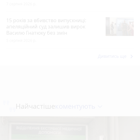
7 серпня 2026 р.
15 років за вбивство випускниці:
апеляційний суд залишив вирок
Василю Гнатюку без змін
5 серпня 2026 р.
keyboard_arrow_right
Дивитись ще
коментують
Найчастіше