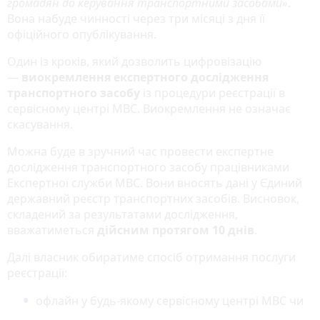
громадян до керування транспортними засобами
»
.
Вона набуде чинності через три місяці з дня її
офіційного опублікування.
Один із кроків, який дозволить цифровізацію
—
виокремлення експертного дослідження
транспортного засобу
із процедури реєстрації в
сервісному центрі МВС. Виокремлення не означає
скасування.
Можна буде в зручний час провести експертне
дослідження транспортного засобу працівниками
Експертної служби МВС. Вони вносять дані у Єдиний
державний реєстр транспортних засобів. Висновок,
складений за результатами дослідження,
вважатиметься
дійсним протягом 10 днів
.
Далі власник обиратиме спосіб отримання послуги
реєстрації:
офлайн у будь-якому сервісному центрі МВС чи