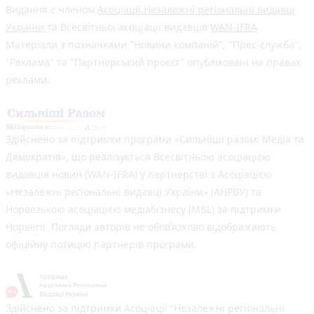
Видання є членом
Асоціації Незалежні регіональні видавці
України
та Всесвітньої асоціації видавців
WAN-IFRA
Матеріали з позначками "Новини компаній", "Прес-служба",
"Реклама" та "Партнерський проєкт" опубліковані на правах
реклами.
Здійснено за підтримки програми «Сильніші разом: Медіа та
Демократія», що реалізується Всесвітньою асоціацією
видавців новин (WAN-IFRA) у партнерстві з Асоціацією
«Незалежні регіональні видавці України» (АНРВУ) та
Норвезькою асоціацією медіабізнесу (MBL) за підтримки
Норвегії. Погляди авторів не обов’язково відображають
офіційну позицію партнерів програми.
Здійснено за підтримки Асоціації “Незалежні регіональні