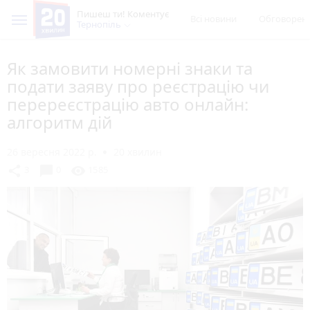
Пишеш ти! Коментує
Всі новини
Обговорен
Тернопіль
Як замовити номерні знаки та
подати заяву про реєстрацію чи
перереєстрацію авто онлайн:
алгоритм дій
26 вересня 2022 р.
20 хвилин
chat_bubble
share
visibility
3
0
1585