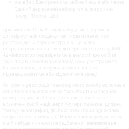
онлайн у Електронному кабінеті водія або через
Єдиний державний вебпортал електронних
послуг (Портал Дія).
Другий крок. Онлайн можна буде як оформити
договір купівлі-продажу, так і подати заяву про
реєстрацію чи перереєстрацію. Ця заява
потраплятиме на розгляд до сервісного центру МВС.
Адміністратор перевірятиме відомості про осіб та
транспортні засоби за відповідними реєстрами та
базами даних, за результатами перевірок
підтверджуватиме або відхилятиме заяву.
Алгоритм реєстрації транспортного засобу включає в
себе також закріплення за транспортним засобом
номерних знаків. Серед них є такі, які містять
визначені комбінації цифр (чотири однакові цифри,
три однакові цифри, дві послідовні пари однакових
цифр та інші комбінації). Нормативним документом,
який набуде чинності передбачено і
замовлення