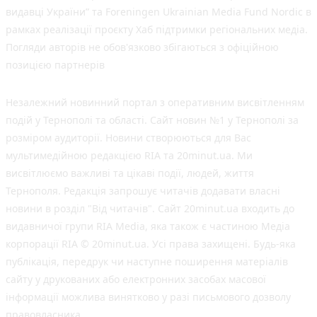
видавці України” та Foreningen Ukrainian Media Fund Nordic в
рамках реалізації проєкту Хаб підтримки регіональних медіа.
Погляди авторів не обов'язково збігаються з офіційною
позицією партнерів
Незалежний новинний портал з оперативним висвітленням
подій у Тернополі та області. Сайт новин №1 у Тернополі за
розміром аудиторії. Новини створюються для Вас
мультимедійною редакцією RIA та 20minut.ua. Ми
висвітлюємо важливі та цікаві події, людей, життя
Тернополя. Редакція запрошує читачів додавати власні
новини в розділ "Від читачів". Сайт 20minut.ua входить до
видавничої групи RIA Media, яка також є частиною Медіа
корпорації RIA © 20minut.ua. Усі права захищені. Будь-яка
публiкацiя, передрук чи наступне поширення матеріалів
сайту у друкованих або електронних засобах масової
інформації можлива винятково у разі письмового дозволу
правовласника.