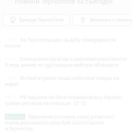
Новини Тернополя за сьогодні
Бренди Тернопілля
Звільнені з полон
13:00
На Тернопільщині за добу ліквідували сім
пожеж
12:03
Електромонтер впав із шестиметрової висоти
й ледь вижив: як суд покарав майстра обленерго
11:00
Як приготувати пишні кабачкові оладки на
кефірі
10:10
РФ вдарила по багатоповерхівках у Харкові:
триває рятувальна операція
play_circle_filled
photo_camera
Звернення стосовно нової розмітки і
Від читача
знаків дорожнього руху біля шостої школи
м.Тернопіль.