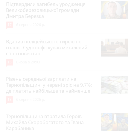
Підтвердили загибель уродженця
Великоберезовицької громади
Дмитра Березка
17
6 серпня 2026 р.
Вдарив поліцейського гирею по
голові. Суд конфіскував металевий
спортінвентар
15
Вчора о 20:03
Рівень середньої зарплати на
Тернопільщині у червні зріс на 9,7%:
де платять найбільше та найменше
13
6 серпня 2026 р.
Тернопільщина втратила Героїв
Михайла Скоробогатого та Івана
Карабаника