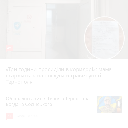
45
«Три години просиділи в коридорі»: мама
Вчора о 13:05
скаржиться на послуги в травмпункті
Тернополя
Обірвалось життя Героя з Тернополя
Богдана Сосінського
21
Вчора о 09:00