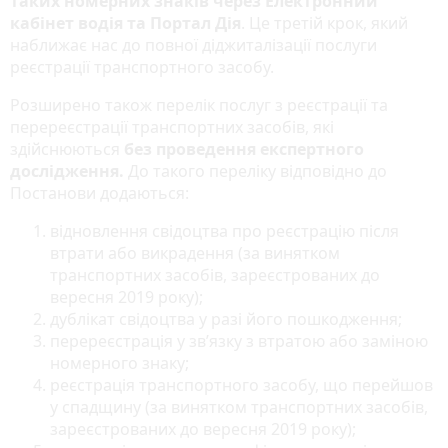
таких номерних знаків через Електронний
кабінет водія та Портал Дія
. Це третій крок, який
наближає нас до повної діджиталізації послуги
реєстрації транспортного засобу.
Розширено також перелік послуг з реєстрації та
перереєстрації транспортних засобів, які
здійснюються
без проведення експертного
дослідження.
До такого переліку відповідно до
Постанови додаються:
відновлення свідоцтва про реєстрацію після
втрати або викрадення (за винятком
транспортних засобів, зареєстрованих до
вересня 2019 року);
дублікат свідоцтва у разі його пошкодження;
перереєстрація у зв’язку з втратою або заміною
номерного знаку;
реєстрація транспортного засобу, що перейшов
у спадщину (за винятком транспортних засобів,
зареєстрованих до вересня 2019 року);