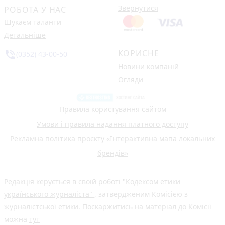
Звернутися
РОБОТА У НАС
Шукаєм таланти
Детальніше
КОРИСНЕ
phone_in_talk
(0352) 43-00-50
Новини компаній
Огляди
Правила користування сайтом
Умови і правила надання платного доступу
Рекламна політика проєкту «Інтерактивна мапа локальних
брендів»
Редакція керується в своїй роботі
"Кодексом етики
українського журналіста"
, затвердженим Комісією з
журналістської етики. Поскаржитись на матеріал до Комісії
можна
тут