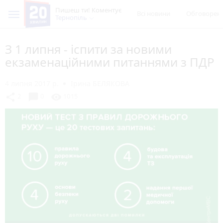
Пишеш ти! Коментує
Всі новини
Обговорен
Тернопіль
З 1 липня - іспити за новими
екзаменаційними питаннями з ПДР
4 липня 2017 р.
Ірина БЕЛЯКОВА
chat_bubble
share
visibility
2
0
1015