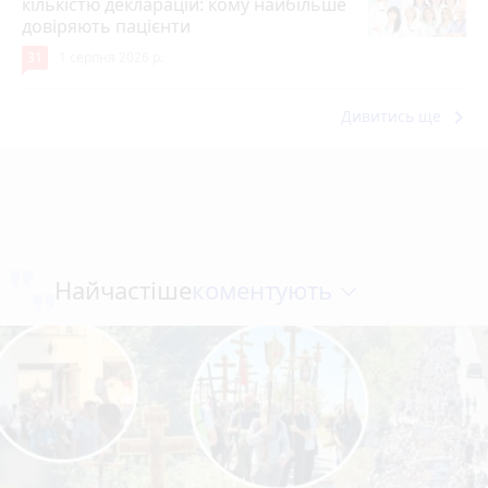
кількістю декларацій: кому найбільше
довіряють пацієнти
31
1 серпня 2026 р.
keyboard_arrow_right
Дивитись ще
коментують
Найчастіше