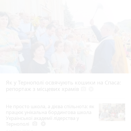
Як у Тернополі освячують кошики на Спаса:
репортаж з місцевих храмів
photo_camera
play_circle_filled
Не просто школа, а дієва спільнота: як
працює унікальна бордингова школа
Української академії лідерства у
Тернополі
photo_camera
play_circle_filled