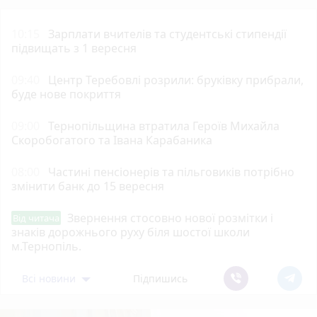
10:15
Зарплати вчителів та студентські стипендії
підвищать з 1 вересня
09:40
Центр Теребовлі розрили: бруківку прибрали,
буде нове покриття
09:00
Тернопільщина втратила Героїв Михайла
Скоробогатого та Івана Карабаника
08:00
Частині пенсіонерів та пільговиків потрібно
змінити банк до 15 вересня
Звернення стосовно нової розмітки і
Від читача
знаків дорожнього руху біля шостої школи
м.Тернопіль.
Всі новини
Підпишись