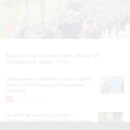
78
4 серпня 2026 р.
Хресна хода з Волині вже дійшла до
Почаївської лаври
photo_camera
play_circle_filled
Священнику з Тернопільської єпархії
Олексію Николишину заборонили
служіння
36
5 серпня 2026 р.
На війні загинули Герої Олег
Шелетин, Юрій Пушкар, Петро Федів
та Володимир Паламарчук