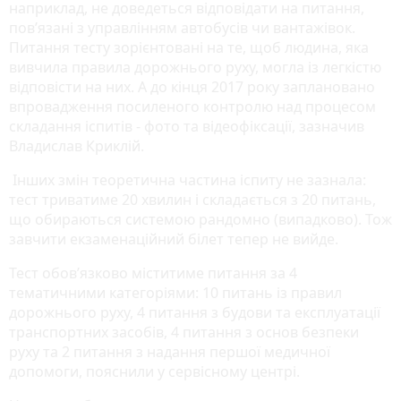
наприклад, не доведеться відповідати на питання,
пов’язані з управлінням автобусів чи вантажівок.
Питання тесту зорієнтовані на те, щоб людина, яка
вивчила правила дорожнього руху, могла із легкістю
відповісти на них. А до кінця 2017 року заплановано
впровадження посиленого контролю над процесом
складання іспитів - фото та відеофіксації, зазначив
Владислав Криклій.
Інших змін теоретична частина іспиту не зазнала:
тест триватиме 20 хвилин і складається з 20 питань,
що обираються системою рандомно (випадково). Тож
завчити екзаменаційний білет тепер не вийде.
Тест обов’язково міститиме питання за 4
тематичними категоріями: 10 питань із правил
дорожнього руху, 4 питання з будови та експлуатації
транспортних засобів, 4 питання з основ безпеки
руху та 2 питання з надання першої медичної
допомоги, пояснили у сервісному центрі.