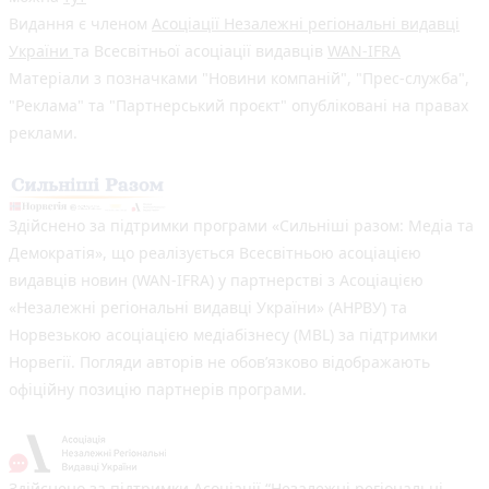
Видання є членом
Асоціації Незалежні регіональні видавці
України
та Всесвітньої асоціації видавців
WAN-IFRA
Матеріали з позначками "Новини компаній", "Прес-служба",
"Реклама" та "Партнерський проєкт" опубліковані на правах
реклами.
Здійснено за підтримки програми «Сильніші разом: Медіа та
Демократія», що реалізується Всесвітньою асоціацією
видавців новин (WAN-IFRA) у партнерстві з Асоціацією
«Незалежні регіональні видавці України» (АНРВУ) та
Норвезькою асоціацією медіабізнесу (MBL) за підтримки
Норвегії. Погляди авторів не обов’язково відображають
офіційну позицію партнерів програми.
Здійснено за підтримки Асоціації “Незалежні регіональні