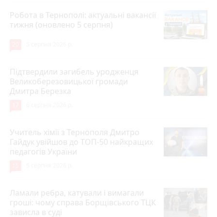
Робота в Тернополі: актуальні вакансії
тижня (оновлено 5 серпня)
20
5 серпня 2026 р.
Підтвердили загибель уродженця
Великоберезовицької громади
Дмитра Березка
17
6 серпня 2026 р.
Учитель хімії з Тернополя Дмитро
Гайдук увійшов до ТОП-50 найкращих
педагогів України
15
5 серпня 2026 р.
Ламали ребра, катували і вимагали
гроші: чому справа Борщівського ТЦК
зависла в суді