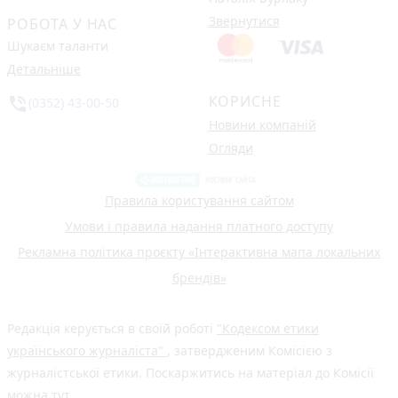
Звернутися
РОБОТА У НАС
Шукаєм таланти
Детальніше
КОРИСНЕ
phone_in_talk
(0352) 43-00-50
Новини компаній
Огляди
Правила користування сайтом
Умови і правила надання платного доступу
Рекламна політика проєкту «Інтерактивна мапа локальних
брендів»
Редакція керується в своїй роботі
"Кодексом етики
українського журналіста"
, затвердженим Комісією з
журналістської етики. Поскаржитись на матеріал до Комісії
можна
тут