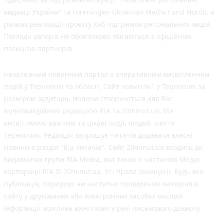
видавці України” та Foreningen Ukrainian Media Fund Nordic в
рамках реалізації проєкту Хаб підтримки регіональних медіа.
Погляди авторів не обов'язково збігаються з офіційною
позицією партнерів
Незалежний новинний портал з оперативним висвітленням
подій у Тернополі та області. Сайт новин №1 у Тернополі за
розміром аудиторії. Новини створюються для Вас
мультимедійною редакцією RIA та 20minut.ua. Ми
висвітлюємо важливі та цікаві події, людей, життя
Тернополя. Редакція запрошує читачів додавати власні
новини в розділ "Від читачів". Сайт 20minut.ua входить до
видавничої групи RIA Media, яка також є частиною Медіа
корпорації RIA © 20minut.ua. Усі права захищені. Будь-яка
публiкацiя, передрук чи наступне поширення матеріалів
сайту у друкованих або електронних засобах масової
інформації можлива винятково у разі письмового дозволу