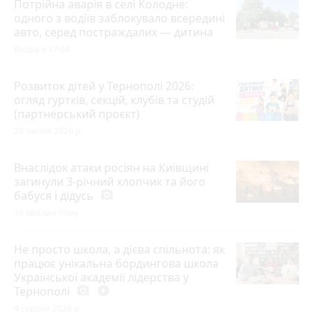
Потрійна аварія в селі Колодне:
одного з водіїв заблокувало всередині
авто, серед постраждалих — дитина
Вчора о 17:04
Розвиток дітей у Тернополі 2026:
огляд гуртків, секцій, клубів та студій
(партнерський проєкт)
28 липня 2026 р.
Внаслідок атаки росіян на Київщині
загинули 3-річний хлопчик та його
бабуся і дідусь
photo_camera
16 хвилин тому
Не просто школа, а дієва спільнота: як
працює унікальна бордингова школа
Української академії лідерства у
Тернополі
photo_camera
play_circle_filled
4 серпня 2026 р.