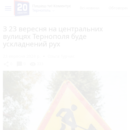
Пишеш ти! Коментує
Всі новини
Обговорен
Тернопіль
З 23 вересня на центральних
вулицях Тернополя буде
ускладнений рух
23 вересня 2024 р.
Ольга Турчак
chat_bubble
share
visibility
0
0
333