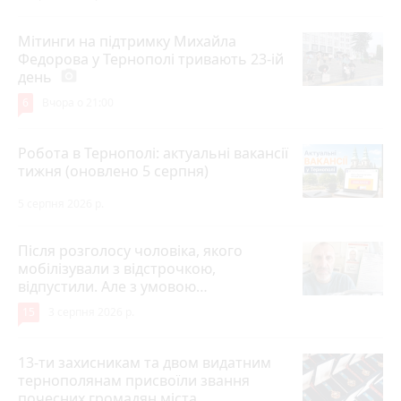
Мітинги на підтримку Михайла
Федорова у Тернополі тривають 23-ій
день
photo_camera
6
Вчора о 21:00
Робота в Тернополі: актуальні вакансії
тижня (оновлено 5 серпня)
5 серпня 2026 р.
Після розголосу чоловіка, якого
мобілізували з відстрочкою,
відпустили. Але з умовою…
15
3 серпня 2026 р.
13-ти захисникам та двом видатним
тернополянам присвоїли звання
почесних громадян міста