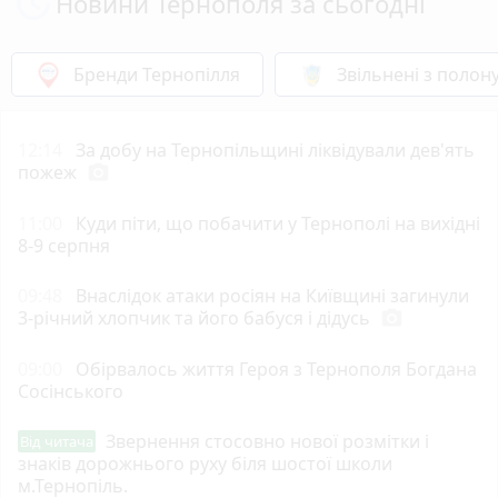
Новини Тернополя за сьогодні
Бренди Тернопілля
Звільнені з полон
12:14
За добу на Тернопільщині ліквідували дев'ять
пожеж
photo_camera
11:00
Куди піти, що побачити у Тернополі на вихідні
8-9 серпня
09:48
Внаслідок атаки росіян на Київщині загинули
3-річний хлопчик та його бабуся і дідусь
photo_camera
09:00
Обірвалось життя Героя з Тернополя Богдана
Сосінського
Звернення стосовно нової розмітки і
Від читача
знаків дорожнього руху біля шостої школи
м.Тернопіль.