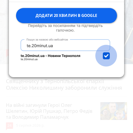
ДОДАТИ 20 ХВИЛИН В GOOGLE
36
5 серпня 2026 р.
Священнику з Тернопільської єпархії
Олексію Николишину заборонили служіння
На війні загинули Герої Олег
Шелетин, Юрій Пушкар, Петро Федів
та Володимир Паламарчук
24
5 серпня 2026 р.