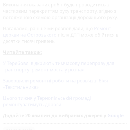
Виконання вказаних робіт буде проводитись з
частковим перекриттям руху транспорту, згідно з
погодженою схемою організації дорожнього руху.
Нагадаємо, раніше ми розповідали, що
Ремонт
церкви на Острозького
після ДТП може обійтися в
десятки тисяч гривень
Читайте також:
У Теребовлі відкриють тимчасову переправу для
транспорту: ремонт моста у розпалі
Завершили ремонтні роботи на розв’язці біля
«Текстильника»
Цього тижня у Тернопільській громаді
ремонтуватимуть дороги
Додайте 20 хвилин до вибраних джерел у
Google