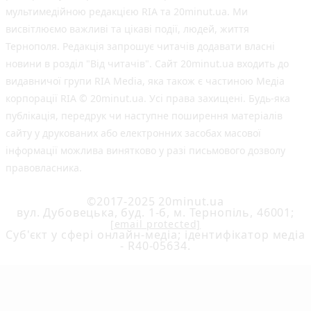
мультимедійною редакцією RIA та 20minut.ua. Ми
висвітлюємо важливі та цікаві події, людей, життя
Тернополя. Редакція запрошує читачів додавати власні
новини в розділ "Від читачів". Сайт 20minut.ua входить до
видавничої групи RIA Media, яка також є частиною Медіа
корпорації RIA © 20minut.ua. Усі права захищені. Будь-яка
публiкацiя, передрук чи наступне поширення матеріалів
сайту у друкованих або електронних засобах масової
інформації можлива винятково у разі письмового дозволу
правовласника.
©2017-2025 20minut.ua
вул. Дубовецька, буд. 1-б, м. Тернопіль, 46001;
[email protected]
Cуб'єкт у сфері онлайн-медіа; ідентифікатор медіа
- R40-05634.