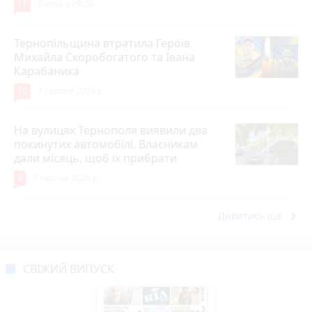
11
Вчора о 09:00
Тернопільщина втратила Героїв
Михайла Скоробогатого та Івана
Карабаника
10
7 серпня 2026 р.
На вулицях Тернополя виявили два
покинутих автомобілі. Власникам
дали місяць, щоб їх прибрати
9
7 серпня 2026 р.
keyboard_arrow_right
Дивитись ще
СВІЖИЙ ВИПУСК