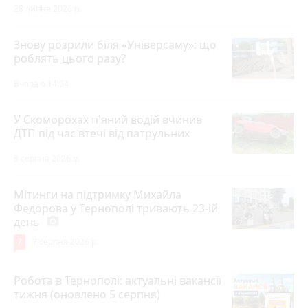
28 липня 2026 р.
Знову розрили біля «Універсаму»: що
роблять цього разу?
Вчора о 14:04
У Скоморохах п'яний водій вчинив
ДТП під час втечі від патрульних
8 серпня 2026 р.
Мітинги на підтримку Михайла
Федорова у Тернополі тривають 23-ій
день
photo_camera
7
7 серпня 2026 р.
Робота в Тернополі: актуальні вакансії
тижня (оновлено 5 серпня)