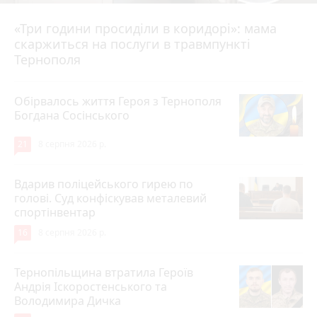
«Три години просиділи в коридорі»: мама
8 серпня 2026 р.
скаржиться на послуги в травмпункті
Тернополя
Обірвалось життя Героя з Тернополя
Богдана Сосінського
21
8 серпня 2026 р.
Вдарив поліцейського гирею по
голові. Суд конфіскував металевий
спортінвентар
16
8 серпня 2026 р.
Тернопільщина втратила Героїв
Андрія Іскоростенського та
Володимира Дичка