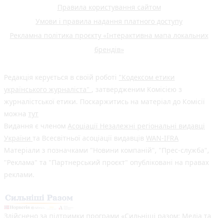
Правила користування сайтом
Умови і правила надання платного доступу
Рекламна політика проєкту «Інтерактивна мапа локальних
брендів»
Редакція керується в своїй роботі
"Кодексом етики
українського журналіста"
, затвердженим Комісією з
журналістської етики. Поскаржитись на матеріал до Комісії
можна
тут
Видання є членом
Асоціації Незалежні регіональні видавці
України
та Всесвітньої асоціації видавців
WAN-IFRA
Матеріали з позначками "Новини компаній", "Прес-служба",
"Реклама" та "Партнерський проєкт" опубліковані на правах
реклами.
Здійснено за підтримки програми «Сильніші разом: Медіа та