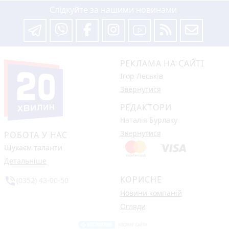
Слідкуйте за нашими новинами
РЕКЛАМА НА САЙТІ
Ігор Леськів
Звернутися
РЕДАКТОРИ
Наталія Бурлаку
Звернутися
РОБОТА У НАС
Шукаєм таланти
Детальніше
КОРИСНЕ
phone_in_talk
(0352) 43-00-50
Новини компаній
Огляди