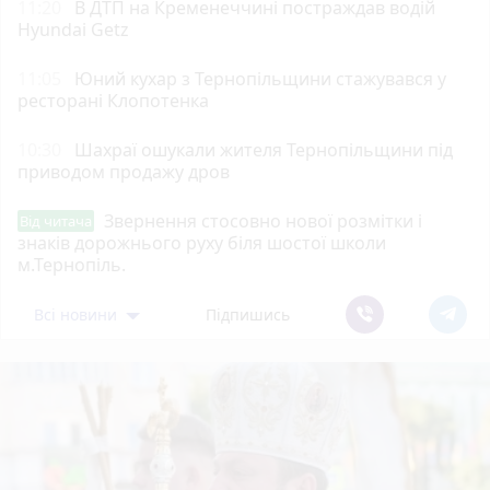
11:20
В ДТП на Кременеччині постраждав водій
Hyundai Getz
11:05
Юний кухар з Тернопільщини стажувався у
ресторані Клопотенка
10:30
Шахраї ошукали жителя Тернопільщини під
приводом продажу дров
Звернення стосовно нової розмітки і
Від читача
знаків дорожнього руху біля шостої школи
м.Тернопіль.
Всі новини
Підпишись