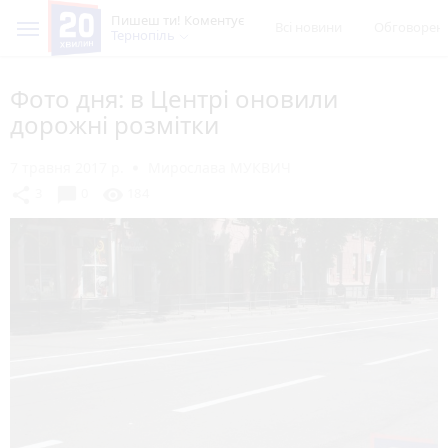
Пишеш ти! Коментує
Всі новини
Обговорен
Тернопіль
Фото дня: в Центрі оновили
дорожні розмітки
7 травня 2017 р.
Мирослава МУКВИЧ
chat_bubble
share
visibility
3
0
184