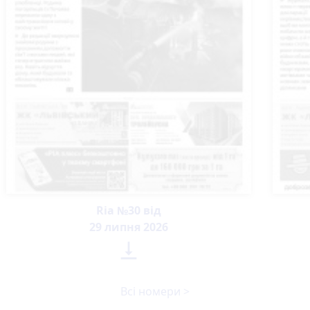
Ria №30 від
29 липня 2026

Всі номери >