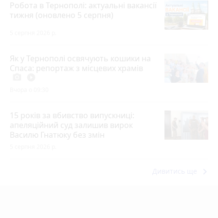
Робота в Тернополі: актуальні вакансії
тижня (оновлено 5 серпня)
5 серпня 2026 р.
Як у Тернополі освячують кошики на
Спаса: репортаж з місцевих храмів
photo_camera
play_circle_filled
Вчора о 09:30
15 років за вбивство випускниці:
апеляційний суд залишив вирок
Василю Гнатюку без змін
5 серпня 2026 р.
keyboard_arrow_right
Дивитись ще