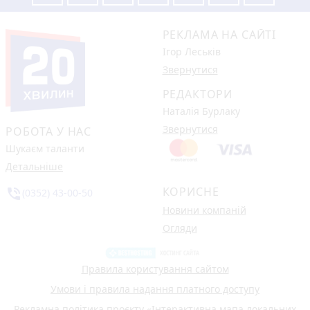
РЕКЛАМА НА САЙТІ
Ігор Леськів
Звернутися
РЕДАКТОРИ
Наталія Бурлаку
Звернутися
РОБОТА У НАС
Шукаєм таланти
Детальніше
КОРИСНЕ
phone_in_talk
(0352) 43-00-50
Новини компаній
Огляди
Правила користування сайтом
Умови і правила надання платного доступу
Рекламна політика проєкту «Інтерактивна мапа локальних