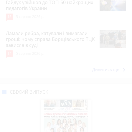
Гайдук увійшов до ТОП-50 найкращих
педагогів України
15
5 серпня 2026 р.
Ламали ребра, катували і вимагали
гроші: чому справа Борщівського ТЦК
зависла в суді
14
5 серпня 2026 р.
keyboard_arrow_right
Дивитись ще
СВІЖИЙ ВИПУСК