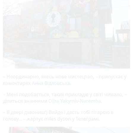
– Неординарно, якесь нове мистецтво, – припускає у
коментарях
Анна Відловська.
– Мені подобається, таких прикладів у світі чимало, –
ділиться знаннями
Olha Yakymiv-Naremba
.
– В двері дзвониш!) Вийде і дасть тобі гітарою в
голову... – жартує miles dyson у Телеграмі.