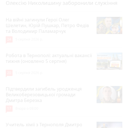
Олексію Николишину заборонили служіння
На війні загинули Герої Олег
Шелетин, Юрій Пушкар, Петро Федів
та Володимир Паламарчук
24
5 серпня 2026 р.
Робота в Тернополі: актуальні вакансії
тижня (оновлено 5 серпня)
20
5 серпня 2026 р.
Підтвердили загибель уродженця
Великоберезовицької громади
Дмитра Березка
17
Вчора о 09:00
Учитель хімії з Тернополя Дмитро