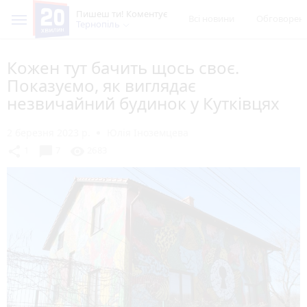
Пишеш ти! Коментує
Всі новини
Обговорен
Тернопіль
Кожен тут бачить щось своє.
Показуємо, як виглядає
незвичайний будинок у Кутківцях
2 березня 2023 р.
Юлія Іноземцева
chat_bubble
share
visibility
1
7
2683