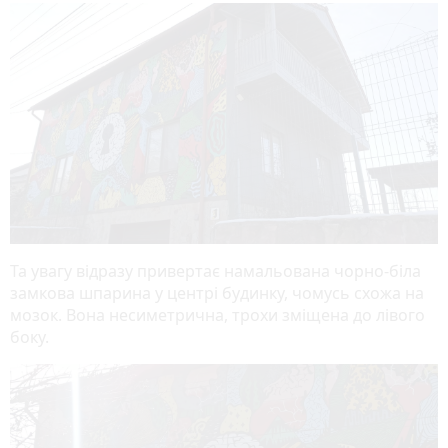
Та увагу відразу привертає намальована чорно-біла
замкова шпарина у центрі будинку, чомусь схожа на
мозок. Вона несиметрична, трохи зміщена до лівого
боку.