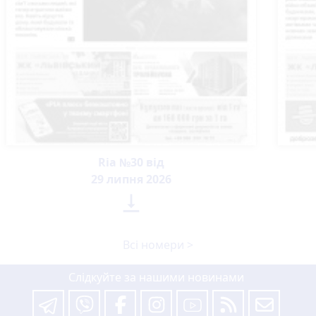
Ria №30 від
29 липня 2026

Всі номери >
Слідкуйте за нашими новинами