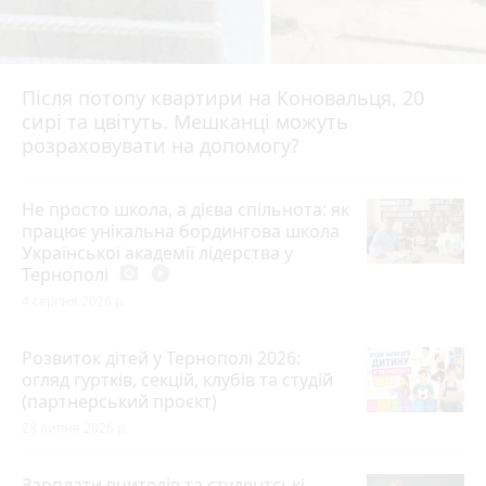
Після потопу квартири на Коновальця, 20
сирі та цвітуть. Мешканці можуть
розраховувати на допомогу?
Не просто школа, а дієва спільнота: як
працює унікальна бордингова школа
Української академії лідерства у
Тернополі
photo_camera
play_circle_filled
4 серпня 2026 р.
Розвиток дітей у Тернополі 2026:
огляд гуртків, секцій, клубів та студій
(партнерський проєкт)
28 липня 2026 р.
Зарплати вчителів та студентські