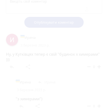
Опублікувати коментар
Ирина
3 березня 2023 р.
Ну, у Кутківцях тепер є свій "будинок х химерами"
)))
reply
share
remove
add
0
Ирина
Ирина
reply
3 березня 2023 р.
"з химерами")
reply
share
remove
add
0