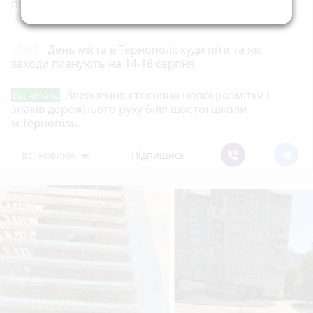
підготовка школяра до нового навчального року
play_circle_filled
photo_camera
19:00
День міста в Тернополі: куди піти та які
заходи планують на 14-16 серпня
Звернення стосовно нової розмітки і
Від читача
знаків дорожнього руху біля шостої школи
м.Тернопіль.
Всі новини
Підпишись