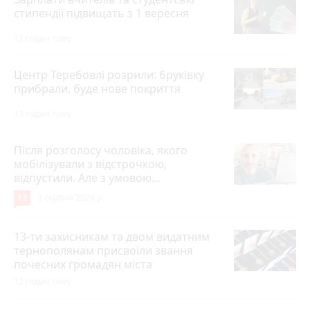
стипендії підвищать з 1 вересня
12 годин тому
Центр Теребовлі розрили: бруківку
прибрали, буде нове покриття
13 годин тому
Після розголосу чоловіка, якого
мобілізували з відстрочкою,
відпустили. Але з умовою…
13
3 серпня 2026 р.
13-ти захисникам та двом видатним
тернополянам присвоїли звання
почесних громадян міста
12 годин тому