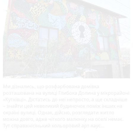
Ми дізнались, що розфарбована домівка
розташована на вулиці Глибока Долина у мікрорайоні
«Кутківці». Дістатись до неї непросто, а ще складніше
– знайти цей невеликий будиночок поміж інших на
окраїні вулиці. Однак, дійсно, розглядати житло
можна довго, адже чіткого малюнку на оселі немає.
Тут справжнісінький кольоровий арт-хаус…