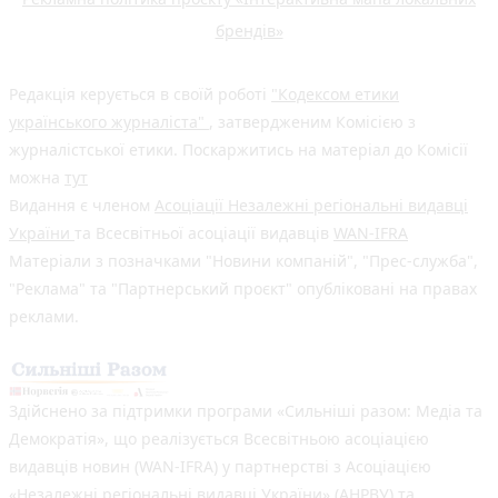
брендів»
Редакція керується в своїй роботі
"Кодексом етики
українського журналіста"
, затвердженим Комісією з
журналістської етики. Поскаржитись на матеріал до Комісії
можна
тут
Видання є членом
Асоціації Незалежні регіональні видавці
України
та Всесвітньої асоціації видавців
WAN-IFRA
Матеріали з позначками "Новини компаній", "Прес-служба",
"Реклама" та "Партнерський проєкт" опубліковані на правах
реклами.
Здійснено за підтримки програми «Сильніші разом: Медіа та
Демократія», що реалізується Всесвітньою асоціацією
видавців новин (WAN-IFRA) у партнерстві з Асоціацією
«Незалежні регіональні видавці України» (АНРВУ) та