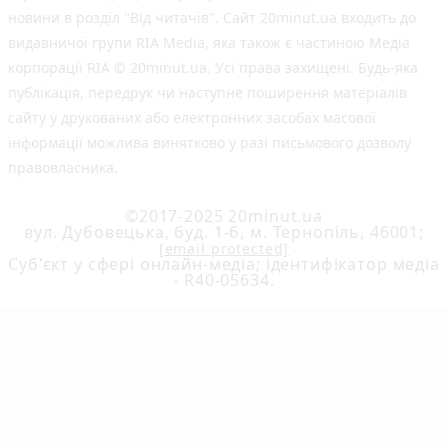
новини в розділ "Від читачів". Сайт 20minut.ua входить до
видавничої групи RIA Media, яка також є частиною Медіа
корпорації RIA © 20minut.ua. Усі права захищені. Будь-яка
публiкацiя, передрук чи наступне поширення матеріалів
сайту у друкованих або електронних засобах масової
інформації можлива винятково у разі письмового дозволу
правовласника.
©2017-2025 20minut.ua
вул. Дубовецька, буд. 1-б, м. Тернопіль, 46001;
[email protected]
Cуб'єкт у сфері онлайн-медіа; ідентифікатор медіа
- R40-05634.