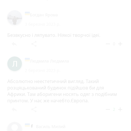
Богдан Ярома
3 березня 2023 р.
Безвкусно і ляпувато. Ніякої творчої ідеї.
reply
share
remove
add
0
Людмила Людмила
2 березня 2023 р.
Абсолютно неестетичний вигляд. Такий
розцяцькований будинок підійшов би для
Африки. Там аборигени носять одяг з подібним
принтом. У нас же начебто.Європа.
reply
share
remove
add
2
Василь Милий