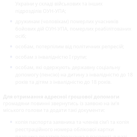
України у складі військових та інших
підрозділів ОУН-УПА;
дружинам (чоловікам) померлих учасників
бойових дій ОУН-УПА, померлих реабілітованих
осіб;
особам, потерпілим від політичних репресій;
особам з інвалідністю І групи;
особам, які одержують державну соціальну
допомогу (пенсію) на дитину з інвалідністю до 18
років та дітям з інвалідністю до 18 років.
Для отримання адресної грошової допомоги
громадяни повинні звернутись із заявою на ім’я
міського голови та додати такі документи:
копія паспорта заявника та членів сім’ї та копія
реєстраційного номера облікової картки
платника податків (позначка в паспорті, в разі