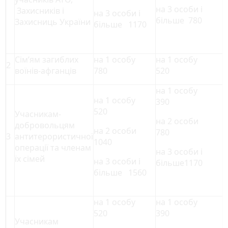
на 3 особи і
Захисників і
на 3 особи і
більше 780
Захисниць України
більше 1170
Сім’ям загиблих
на 1 особу
на 1 особу
2
воїнів-афганців
780
520
на 1 особу
на 1 особу
390
520
Учасникам-
на 2 особи
добровольцям
на 2 особи
780
3
антитерористичної
1040
операції та членам
на 3 особи і
їх сімей
на 3 особи і
більше1170
більше 1560
на 1 особу
на 1 особу
520
390
Учасникам