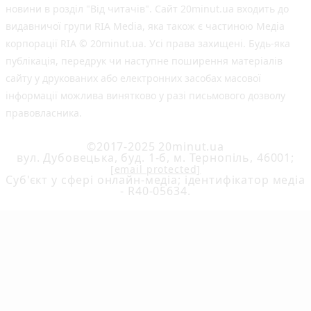
новини в розділ "Від читачів". Сайт 20minut.ua входить до
видавничої групи RIA Media, яка також є частиною Медіа
корпорації RIA © 20minut.ua. Усі права захищені. Будь-яка
публiкацiя, передрук чи наступне поширення матеріалів
сайту у друкованих або електронних засобах масової
інформації можлива винятково у разі письмового дозволу
правовласника.
©2017-2025 20minut.ua
вул. Дубовецька, буд. 1-б, м. Тернопіль, 46001;
[email protected]
Cуб'єкт у сфері онлайн-медіа; ідентифікатор медіа
- R40-05634.