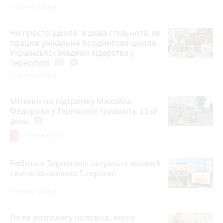
7 серпня 2026 р.
Не просто школа, а дієва спільнота: як
працює унікальна бордингова школа
Української академії лідерства у
Тернополі
photo_camera
play_circle_filled
4 серпня 2026 р.
Мітинги на підтримку Михайла
Федорова у Тернополі тривають 23-ій
день
photo_camera
7
7 серпня 2026 р.
Робота в Тернополі: актуальні вакансії
тижня (оновлено 5 серпня)
5 серпня 2026 р.
Після розголосу чоловіка, якого