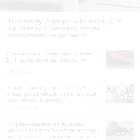
Після потопу квартири на Коновальця, 20
сирі та цвітуть. Мешканці можуть
розраховувати на допомогу?
У Скоморохах п'яний водій вчинив
ДТП під час втечі від патрульних
Вчора о 16:42
Розвиток дітей у Тернополі 2026:
огляд гуртків, секцій, клубів та студій
(партнерський проєкт)
28 липня 2026 р.
Потрійна аварія в селі Колодне:
одного з водіїв заблокувало всередині
авто, серед постраждалих — дитина