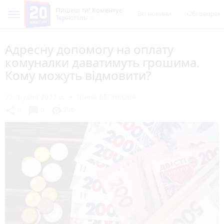
Пишеш ти! Коментує
Всі новини
Обговорен
Тернопіль
Адресну допомогу на оплату
комуналки даватимуть грошима.
Кому можуть відмовити?
22 грудня 2022 р.
Ірина БЕЛЯКОВА
chat_bubble
share
visibility
0
0
700