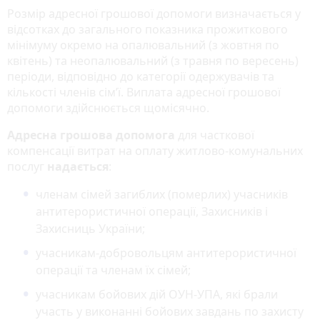
Розмір адресної грошової допомоги визначається у
відсотках до загального показника прожиткового
мінімуму окремо на опалювальний (з жовтня по
квітень) та неопалювальний (з травня по вересень)
періоди, відповідно до категорії одержувачів та
кількості членів сім’ї. Виплата адресної грошової
допомоги здійснюється щомісячно.
Адресна грошова допомога
для часткової
компенсації витрат на оплату житлово-комунальних
послуг
надається
:
членам сімей загиблих (померлих) учасників
антитерористичної операції, Захисників і
Захисниць України;
учасникам-добровольцям антитерористичної
операції та членам їх сімей;
учасникам бойових дій ОУН-УПА, які брали
участь у виконанні бойових завдань по захисту