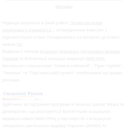
брендів»
Редакція керується в своїй роботі
"Кодексом етики
українського журналіста"
, затвердженим Комісією з
журналістської етики. Поскаржитись на матеріал до Комісії
можна
тут
Видання є членом
Асоціації Незалежні регіональні видавці
України
та Всесвітньої асоціації видавців
WAN-IFRA
Матеріали з позначками "Новини компаній", "Прес-служба",
"Реклама" та "Партнерський проєкт" опубліковані на правах
реклами.
Здійснено за підтримки програми «Сильніші разом: Медіа та
Демократія», що реалізується Всесвітньою асоціацією
видавців новин (WAN-IFRA) у партнерстві з Асоціацією
«Незалежні регіональні видавці України» (АНРВУ) та