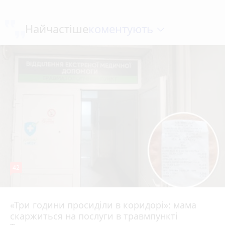
коментують
Найчастіше
42
«Три години просиділи в коридорі»: мама
Вчора о 13:05
скаржиться на послуги в травмпункті