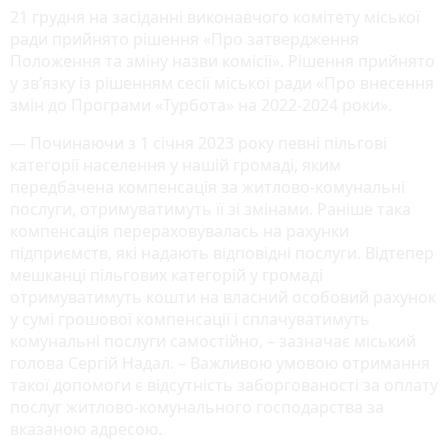
21 грудня на засіданні виконавчого комітету міської
ради прийнято рішення «Про затвердження
Положення та зміну назви комісії». Рішення прийнято
у зв’язку із рішенням сесії міської ради «Про внесення
змін до Програми «Турбота» на 2022-2024 роки».
— Починаючи з 1 січня 2023 року певні пільгові
категорії населення у нашій громаді, яким
передбачена компенсація за житлово-комунальні
послуги, отримуватимуть її зі змінами. Раніше така
компенсація перераховувалась на рахунки
підприємств, які надають відповідні послуги. Відтепер
мешканці пільгових категорій у громаді
отримуватимуть кошти на власний особовий рахунок
у сумі грошової компенсації і сплачуватимуть
комунальні послуги самостійно, – зазначає міський
голова Сергій Надал. – Важливою умовою отримання
такої допомоги є відсутність заборгованості за оплату
послуг житлово-комунального господарства за
вказаною адресою.