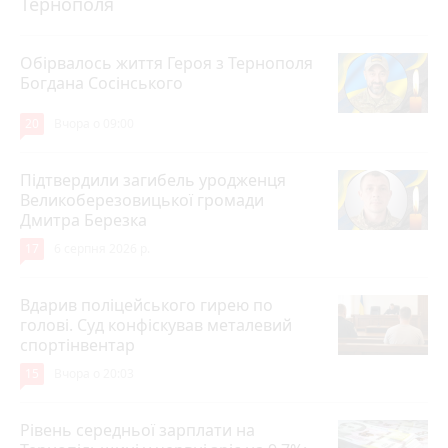
Тернополя
Обірвалось життя Героя з Тернополя
Богдана Сосінського
20
Вчора о 09:00
Підтвердили загибель уродженця
Великоберезовицької громади
Дмитра Березка
17
6 серпня 2026 р.
Вдарив поліцейського гирею по
голові. Суд конфіскував металевий
спортінвентар
15
Вчора о 20:03
Рівень середньої зарплати на