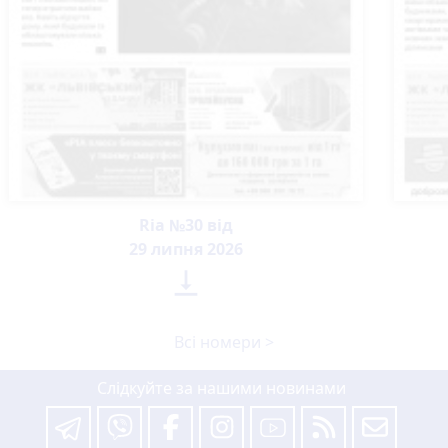
Ria №30 від
29 липня 2026

Всі номери >
Слідкуйте за нашими новинами