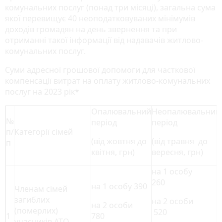
комунальних послуг (понад три місяці), загальна сума
якої перевищує 40 неоподатковуваних мінімумів
доходів громадян на день звернення та при
отриманні такої інформації від надавачів житлово-
комунальних послуг.
Суми адресної грошової допомоги для часткової
компенсації витрат на оплату житлово-комунальних
послуг на 2023 рік*
Опалювальний
Неопалювальний
№
період
період
п/
Категорії сімей
(від жовтня до
(від травня до
п
квітня, грн)
вересня, грн)
на 1 особу
260
на 1 особу 390
Членам сімей
загиблих
на 2 особи
на 2 особи
(померлих)
520
1
780
учасників АТО,