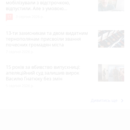
мобілізували з відстрочкою,
відпустили. Але з умовою…
17
3 серпня 2026 р.
13-ти захисникам та двом видатним
тернополянам присвоїли звання
почесних громадян міста
7 серпня 2026 р.
15 років за вбивство випускниці:
апеляційний суд залишив вирок
Василю Гнатюку без змін
5 серпня 2026 р.
keyboard_arrow_right
Дивитись ще