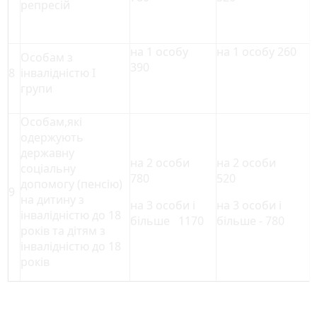
репресій
на 1 особу
на 1 особу 260
Особам з
390
8
інвалідністю І
групи
Особам,які
одержують
державну
на 2 особи
на 2 особи
соціальну
780
520
допомогу (пенсію)
9
на дитину з
на 3 особи і
на 3 особи і
інвалідністю до 18
більше 1170
більше - 780
років та дітям з
інвалідністю до 18
років