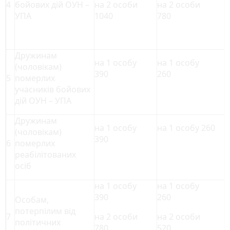
4
бойових дій ОУН –
на 2 особи
на 2 особи
УПА
1040
780
Дружинам
на 1 особу
на 1 особу
(чоловікам)
390
260
5
померлих
учасників бойових
дій ОУН – УПА
Дружинам
на 1 особу
на 1 особу 260
(чоловікам)
390
6
померлих
реабілітованих
осіб
на 1 особу
на 1 особу
390
260
Особам,
потерпілим від
7
на 2 особи
на 2 особи
політичних
780
520