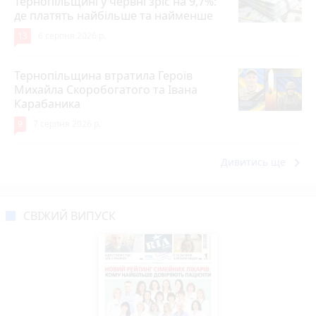
Тернопільщині у червні зріс на 9,7%:
де платять найбільше та найменше
13
6 серпня 2026 р.
Тернопільщина втратила Героїв
Михайла Скоробогатого та Івана
Карабаника
9
7 серпня 2026 р.
keyboard_arrow_right
Дивитись ще
СВІЖИЙ ВИПУСК