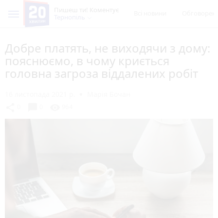
Пишеш ти! Коментує
Всі новини
Обговорен
Тернопіль
Добре платять, не виходячи з дому:
пояснюємо, в чому криється
головна загроза віддалених робіт
16 листопада 2021 р.
Марія Бочан
chat_bubble
share
visibility
0
0
964