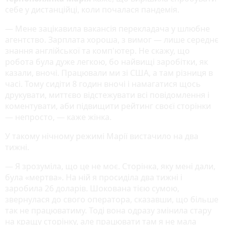
себе у дистанційці, коли почалася пандемія.
— Мене зацікавила вакансія перекладача у шлюбне
агентство. Зарплата хороша, з вимог — лише середнє
знання англійської та комп'ютер. Не скажу, що
робота була дуже легкою, бо найвищі заробітки, як
казали, вночі. Працювали ми зі США, а там різниця в
часі. Тому сидіти 8 годин вночі і намагатися щось
друкувати, миттєво відстежувати всі повідомлення і
коментувати, аби підвищити рейтинг своєї сторінки
— непросто, — каже жінка.
У такому нічному режимі Марії вистачило на два
тижні.
— Я зрозуміла, що це не моє. Сторінка, яку мені дали,
була «мертва». На ній я просиділа два тижні і
заробила 26 доларів. Шокована тією сумою,
звернулася до свого оператора, сказавши, що більше
так не працюватиму. Тоді вона одразу змінила стару
на кращу сторінку, але працювати там я не мала