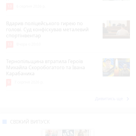
13
6 серпня 2026 р.
Вдарив поліцейського гирею по
голові. Суд конфіскував металевий
спортінвентар
13
Вчора о 20:03
Тернопільщина втратила Героїв
Михайла Скоробогатого та Івана
Карабаника
9
7 серпня 2026 р.
keyboard_arrow_right
Дивитись ще
СВІЖИЙ ВИПУСК