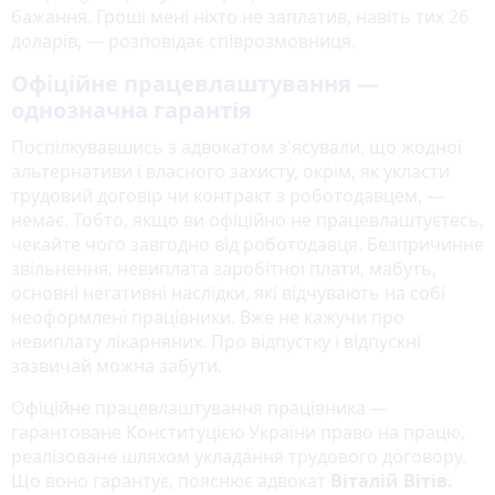
бажання. Гроші мені ніхто не заплатив, навіть тих 26
доларів, — розповідає співрозмовниця.
Офіційне працевлаштування —
однозначна гарантія
Поспілкувавшись з адвокатом з'ясували, що жодної
альтернативи і власного захисту, окрім, як укласти
трудовий договір чи контракт з роботодавцем, —
немає. Тобто, якщо ви офіційно не працевлаштуєтесь,
чекайте чого завгодно від роботодавця. Безпричинне
звільнення, невиплата заробітної плати, мабуть,
основні негативні наслідки, які відчувають на собі
неоформлені працівники. Вже не кажучи про
невиплату лікарняних. Про відпустку і відпускні
зазвичай можна забути.
Офіційне працевлаштування працівника —
гарантоване Конституцією України право на працю,
реалізоване шляхом укладання трудового договору.
Що воно гарантує, пояснює адвокат
Віталій Вітів.