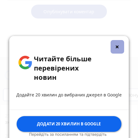
Опублікувати коментар
×
Читайте більше
перевірених
Новини Тернополя за сьогодні
новин
Бренди Тернопілля
Звільнені з полон
Додайте 20 хвилин до вибраних джерел в Google
21:00
Оренда квартир без ріелторів: чи реально
знайти житло в Тернополі
ДОДАТИ 20 ХВИЛИН В GOOGLE
20:03
Вдарив поліцейського гирею по голові. Суд