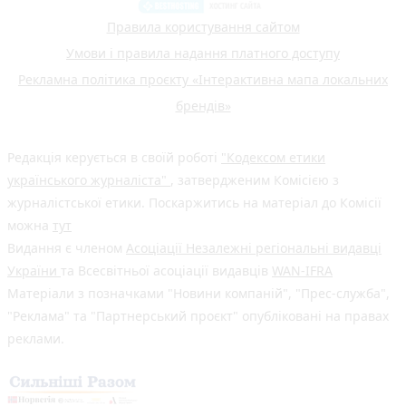
Правила користування сайтом
Умови і правила надання платного доступу
Рекламна політика проєкту «Інтерактивна мапа локальних
брендів»
Редакція керується в своїй роботі
"Кодексом етики
українського журналіста"
, затвердженим Комісією з
журналістської етики. Поскаржитись на матеріал до Комісії
можна
тут
Видання є членом
Асоціації Незалежні регіональні видавці
України
та Всесвітньої асоціації видавців
WAN-IFRA
Матеріали з позначками "Новини компаній", "Прес-служба",
"Реклама" та "Партнерський проєкт" опубліковані на правах
реклами.