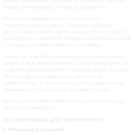
маючи кваліфікації. Працювати і отримувати в рази
більше, ніж мінімалка. Невже це реальність?
Пошук дистанційних робіт ми обмежили
Тернопільською областю. Помітили, що деякі
роботодавці ставлять високі вимоги. Це стосується,
насамперед, знання мов. Зокрема, англійської. Інші ж
— спеціальних вимог взагалі не ставлять.
Цікаво, що у десятках оголошень жодної згадки про
офіційне працевлаштування. Що насправді криється
за дистанційною роботою і чи можна довести, що ви
там справді працювали, коли зарплати не
отримали? Що ж пропонують роботодавці нашим
землякам без спеціалізації, дізнавайтесь далі.
Вакансії дистанційних робіт ми шукали на work.ua.,
robota.ua і careerjet.ua.
Які пропозиції для тернополян?
1. Менеджер з продажів