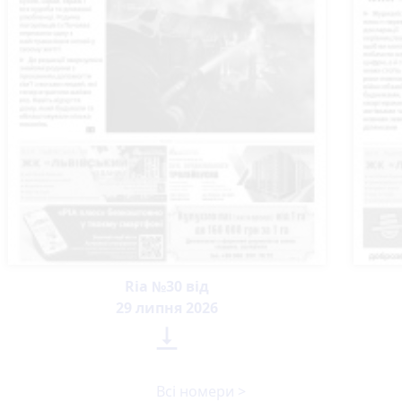
Ria №30 від
29 липня 2026

Всі номери >