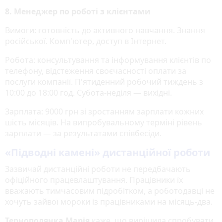
8. Менеджер по роботі з клієнтами
Вимоги: готовність до активного навчання. Знання
російської. Комп'ютер, доступ в Інтернет.
Робота: консультування та інформування клієнтів по
телефону, відстеження своєчасності оплати за
послуги компанії. П'ятиденний робочий тиждень з
10:00 до 18:00 год. Субота-неділя — вихідні.
Зарплата: 9000 грн зі зростанням зарплати кожних
шість місяців. На випробувальному терміні рівень
зарплати — за результатами співбесіди.
«Підводні камені» дистанційної роботи
Зазвичай дистанційні роботи не передбачають
офіційного працевлаштування. Працівники їх
вважають тимчасовим підробітком, а роботодавці не
хочуть зайвої мороки із працівниками на місяць-два.
Тернополянка Марія
каже, що вирішила спробувати