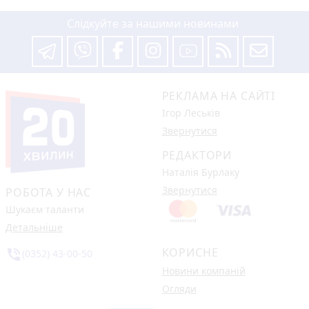
Слідкуйте за нашими новинами
РЕКЛАМА НА САЙТІ
Ігор Леськів
Звернутися
РЕДАКТОРИ
Наталія Бурлаку
Звернутися
РОБОТА У НАС
Шукаєм таланти
Детальніше
КОРИСНЕ
phone_in_talk
(0352) 43-00-50
Новини компаній
Огляди