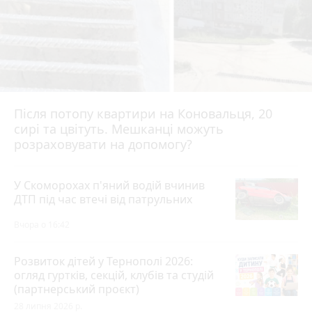
Після потопу квартири на Коновальця, 20
сирі та цвітуть. Мешканці можуть
розраховувати на допомогу?
У Скоморохах п'яний водій вчинив
ДТП під час втечі від патрульних
Вчора о 16:42
Розвиток дітей у Тернополі 2026:
огляд гуртків, секцій, клубів та студій
(партнерський проєкт)
28 липня 2026 р.