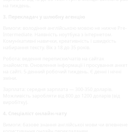
на тиждень.
3. Перекладач у шлюбну агенцію
Вимоги: володіння англійською мовою не нижче Pre-
Intermediate. Наявність ноутбука з інтернетом.
Комунікативні навички, креативність і швидкість
набирання тексту. Вік з 18 до 35 років.
Робота: ведення переписки/чатів на сайтах
знайомств. Оновлення інформації і просування анкет
на сайті. 5-денний робочий тиждень. Є денні і нічні
зміни.
Зарплата: середня зарплата — 300-350 доларів.
Можливість заробляти від 800 до 1200 доларів (від
виробітку).
4. Спеціаліст онлайн-чату
Вимоги: базове знання англійської мови чи впевнене
користування онлайн перекладачем.