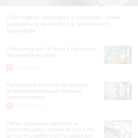
«Три години просиділи в коридорі»: мама
Вчора о 13:05
скаржиться на послуги в травмпункті
Тернополя
Обірвалось життя Героя з Тернополя
Богдана Сосінського
17
Вчора о 09:00
Підтвердили загибель уродженця
Великоберезовицької громади
Дмитра Березка
17
6 серпня 2026 р.
Рівень середньої зарплати на
Тернопільщині у червні зріс на 9,7%:
де платять найбільше та найменше