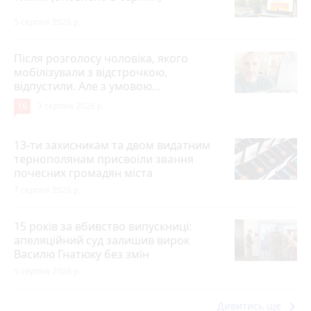
5 серпня 2026 р.
Після розголосу чоловіка, якого
мобілізували з відстрочкою,
відпустили. Але з умовою…
16
3 серпня 2026 р.
13-ти захисникам та двом видатним
тернополянам присвоїли звання
почесних громадян міста
7 серпня 2026 р.
15 років за вбивство випускниці:
апеляційний суд залишив вирок
Василю Гнатюку без змін
5 серпня 2026 р.
keyboard_arrow_right
Дивитись ще