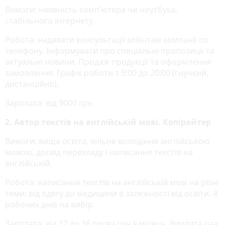
Вимоги: наявність комп’ютера чи ноутбука,
стабільного інтернету.
Робота: надавати консультації клієнтам компанії по
телефону. Інформувати про спеціальні пропозиції та
актуальні новини. Продаж продукції та оформлення
замовлення. Графік роботи з 9:00 до 20:00 (гнучкий,
дистанційно).
Зарплата: від 9000 грн.
2. Автор текстів на англійській мові. Копірайтер
Вимоги: вища освіта, вільне володіння англійською
мовою, досвід перекладу і написання текстів на
англійській.
Робота: написання текстів на англійській мові на різні
теми: від одягу до медицини в залежності від освіти. 4
робочих днів на вибір.
Зарплата: від 12 до 36 тисяч грн в місяць. Виплата раз