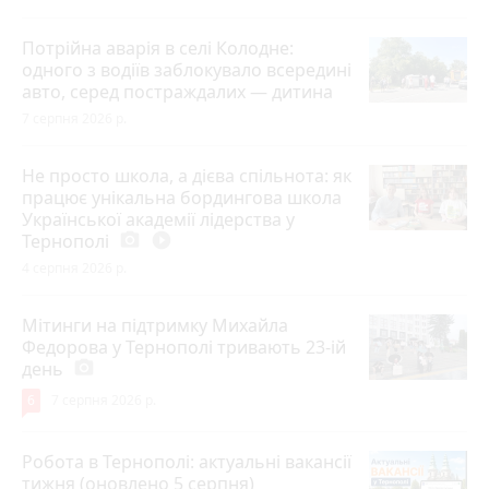
Потрійна аварія в селі Колодне:
одного з водіїв заблокувало всередині
авто, серед постраждалих — дитина
7 серпня 2026 р.
Не просто школа, а дієва спільнота: як
працює унікальна бордингова школа
Української академії лідерства у
Тернополі
photo_camera
play_circle_filled
4 серпня 2026 р.
Мітинги на підтримку Михайла
Федорова у Тернополі тривають 23-ій
день
photo_camera
6
7 серпня 2026 р.
Робота в Тернополі: актуальні вакансії
тижня (оновлено 5 серпня)