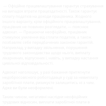
— Офіційне працевлаштування гарантує страхування
на випадок втрати працездатності. Також гарантує
сплату податків на доходи працівника. Жодного
іншого варіанту, крім офіційного працевлаштування,
працівник не повинен розглядати, — пояснює
адвокат. — Працюючи неофіційно, працівник
стимулює ухилення від сплати податків, а також
позбавляє себе передбачених законом гарантій.
Наприклад, у випадку звільнення, порушення
трудового законодавства щодо нього, виплату
лікарняних, відпускних і, навіть, у випадку настання
цивільної відповідальності.
Адвокат наголошує, у разі бажання притягнути
недобросовісного роботодавця у суді за невиплату
заробітної плати, ризикуєте залишитись ні з чим.
Адже ви були неоформлені.
Таким чином, негативні наслідки неофіційних
трудових відносин, виплати заробітної плати в