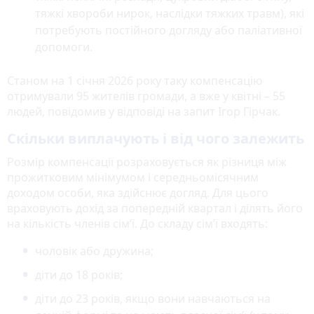
тяжкі хвороби нирок, наслідки тяжких травм), які
потребують постійного догляду або паліативної
допомоги.
Станом на 1 січня 2026 року таку компенсацію
отримували 95 жителів громади, а вже у квітні – 55
людей, повідомив у відповіді на запит Ігор Гірчак.
Скільки виплачують і від чого залежить
Розмір компенсації розраховується як різниця між
прожитковим мінімумом і середньомісячним
доходом особи, яка здійснює догляд. Для цього
враховують дохід за попередній квартал і ділять його
на кількість членів сім’ї. До складу сім’ї входять:
чоловік або дружина;
діти до 18 років;
діти до 23 років, якщо вони навчаються на