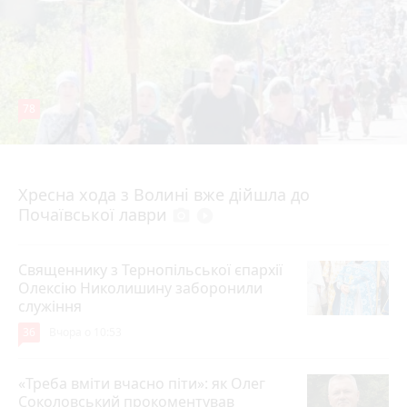
78
4 серпня 2026 р.
Хресна хода з Волині вже дійшла до
Почаївської лаври
photo_camera
play_circle_filled
Священнику з Тернопільської єпархії
Олексію Николишину заборонили
служіння
36
Вчора о 10:53
«Треба вміти вчасно піти»: як Олег
Соколовський прокоментував