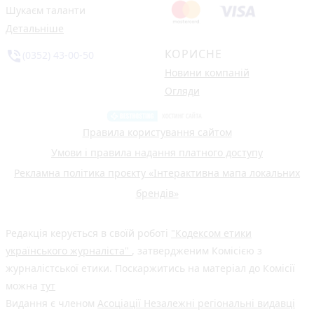
Шукаєм таланти
Детальніше
КОРИСНЕ
phone_in_talk
(0352) 43-00-50
Новини компаній
Огляди
Правила користування сайтом
Умови і правила надання платного доступу
Рекламна політика проєкту «Інтерактивна мапа локальних
брендів»
Редакція керується в своїй роботі
"Кодексом етики
українського журналіста"
, затвердженим Комісією з
журналістської етики. Поскаржитись на матеріал до Комісії
можна
тут
Видання є членом
Асоціації Незалежні регіональні видавці