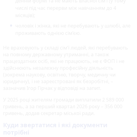
денній формі та не мають власної сім’ї (у тому
числі під час перерви між навчанням до 4
місяців);
чоловік і жінка, які не перебувають у шлюбі, але
проживають однією сім’єю.
Не враховують у складі сім’ї людей, які перебувають
на повному державному утриманні, а також
працездатних осіб, які не працюють, не є ФОП і не
здійснюють незалежну професійну діяльність
(зокрема наукову, освітню, творчу, медичну чи
юридичну), і не зареєстровані як безробітні, –
зазначив Ігор Гірчак у відповіді на запит.
У 2025 році жителям громади виплатили 2 589 000
гривень, а за перший квартал 2026 року – 356 000
гривень, додав секретар міської ради.
Куди звертатися і які документи
потрібні