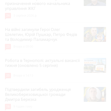
призначення нового начальника
управління ЖКГ
24
3 серпня 2026 р.
На війні загинули Герої Олег
Шелетин, Юрій Пушкар, Петро Федів
та Володимир Паламарчук
23
Вчора о 09:00
Робота в Тернополі: актуальні вакансії
тижня (оновлено 5 серпня)
20
Вчора о 14:13
Підтвердили загибель уродженця
Великоберезовицької громади
Дмитра Березка
16
9 годин тому