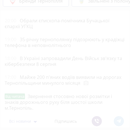
Бренди Тернопілля
Звільнені з полон
20:00
Обрали єпископа-помічника Бучацької
єпархії УГКЦ
19:00
35-річну тернополянку підозрюють у крадіжці
телефона в неповнолітнього
18:00
В Україні запровадили День Військ зв'язку та
кібербезпеки 8 серпня
17:00
Майже 200 п'яних водіїв виявили на дорогах
Тернопільщини минулого місяця
photo_camera
Звернення стосовно нової розмітки і
Від читача
знаків дорожнього руху біля шостої школи
м.Тернопіль.
Всі новини
Підпишись