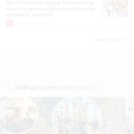
Топ-15 сімейних лікарів Тернополя за
кількістю декларацій: кому найбільше
довіряють пацієнти
30
1 серпня 2026 р.
keyboard_arrow_right
Дивитись ще
коментують
Найчастіше