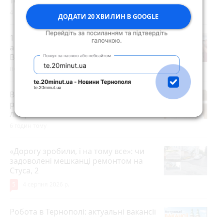
Тернополі
4 серпня 2026 р.
ДОДАТИ 20 ХВИЛИН В GOOGLE
15 років за вбивство випускниці:
апеляційний суд залишив вирок
Василю Гнатюку без змін
Вчора о 17:07
В амбулаторії №6 Тернополя
розпочав роботу новий сімейний
лікар
6 годин тому
«Дорогу зробили, і на тому все»: чи
задоволені мешканці ремонтом на
Стуса, 2
5
4 серпня 2026 р.
Робота в Тернополі: актуальні вакансії