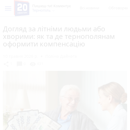
Пишеш ти! Коментує
Всі новини
Обговорен
Тернопіль
Догляд за літніми людьми або
хворими: як та де тернополянам
оформити компенсацію
10 травня 2026 р.
Поліна Дайнега
chat_bubble
share
visibility
1
0
431