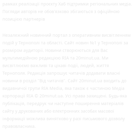
рамках реалізації проєкту Хаб підтримки регіональних медіа.
Погляди авторів не обов'язково збігаються з офіційною
позицією партнерів
Незалежний новинний портал з оперативним висвітленням
подій у Тернополі та області. Сайт новин №1 у Тернополі за
розміром аудиторії. Новини створюються для Вас
мультимедійною редакцією RIA та 20minut.ua. Ми
висвітлюємо важливі та цікаві події, людей, життя
Тернополя. Редакція запрошує читачів додавати власні
новини в розділ "Від читачів". Сайт 20minut.ua входить до
видавничої групи RIA Media, яка також є частиною Медіа
корпорації RIA © 20minut.ua. Усі права захищені. Будь-яка
публiкацiя, передрук чи наступне поширення матеріалів
сайту у друкованих або електронних засобах масової
інформації можлива винятково у разі письмового дозволу
правовласника.