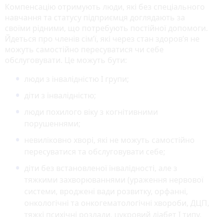
Компенсацію отримують люди, які без спеціального
навчання та статусу підприємця доглядають за
своїми рідними, що потребують постійної допомоги.
Йдеться про членів сім’ї, які через стан здоров’я не
можуть самостійно пересуватися чи себе
обслуговувати. Це можуть бути:
люди з інвалідністю I групи;
діти з інвалідністю;
люди похилого віку з когнітивними
порушеннями;
невиліковно хворі, які не можуть самостійно
пересуватися та обслуговувати себе;
діти без встановленої інвалідності, але з
тяжкими захворюваннями (ураження нервової
системи, вроджені вади розвитку, орфанні,
онкологічні та онкогематологічні хвороби, ДЦП,
тяжкі психічні розлади, цукровий діабет I типу,