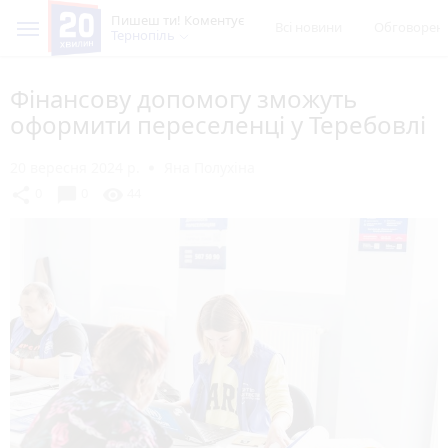
Пишеш ти! Коментує
Всі новини
Обговорен
Тернопіль
Фінансову допомогу зможуть
оформити переселенці у Теребовлі
20 вересня 2024 р.
Яна Полухіна
chat_bubble
share
visibility
0
0
44