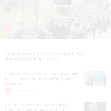
78
4 серпня 2026 р.
Хресна хода з Волині вже дійшла до
Почаївської лаври
photo_camera
play_circle_filled
Священнику з Тернопільської єпархії
Олексію Николишину заборонили
служіння
36
Вчора о 10:53
«Треба вміти вчасно піти»: як Олег
Соколовський прокоментував