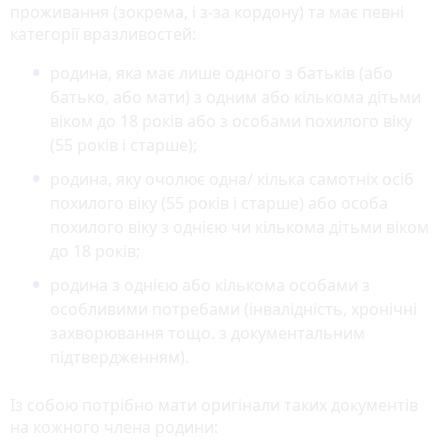
проживання (зокрема, і з-за кордону) та має певні
категорії вразливостей:
родина, яка має лише одного з батьків (або
батько, або мати) з одним або кількома дітьми
віком до 18 років або з особами похилого віку
(55 років і старше);
родина, яку очолює одна/ кілька самотніх осіб
похилого віку (55 років і старше) або особа
похилого віку з однією чи кількома дітьми віком
до 18 років;
родина з однією або кількома особами з
особливими потребами (інвалідність, хронічні
захворювання тощо. з документальним
підтвердженням).
Із собою потрібно мати оригінали таких документів
на кожного члена родини: