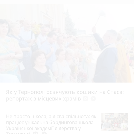
Як у Тернополі освячують кошики на Спаса:
репортаж з місцевих храмів
photo_camera
play_circle_filled
Не просто школа, а дієва спільнота: як
працює унікальна бордингова школа
Української академії лідерства у