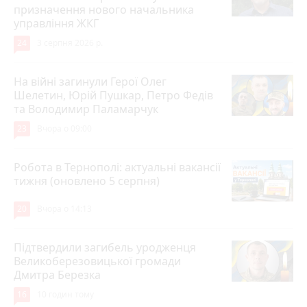
призначення нового начальника
управління ЖКГ
24
3 серпня 2026 р.
На війні загинули Герої Олег
Шелетин, Юрій Пушкар, Петро Федів
та Володимир Паламарчук
23
Вчора о 09:00
Робота в Тернополі: актуальні вакансії
тижня (оновлено 5 серпня)
20
Вчора о 14:13
Підтвердили загибель уродженця
Великоберезовицької громади
Дмитра Березка
16
10 годин тому