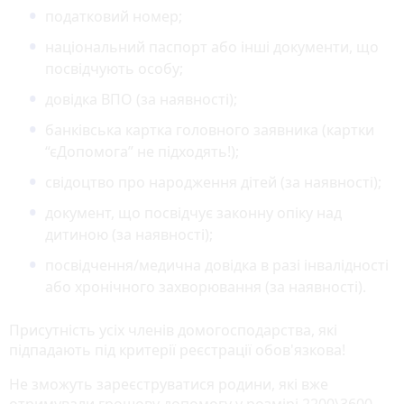
податковий номер;
національний паспорт або інші документи, що
посвідчують особу;
довідка ВПО (за наявності);
банківська картка головного заявника (картки
“єДопомога” не підходять!);
свідоцтво про народження дітей (за наявності);
документ, що посвідчує законну опіку над
дитиною (за наявності);
посвідчення/медична довідка в разі інвалідності
або хронічного захворювання (за наявності).
Присутність усіх членів домогосподарства, які
підпадають під критерії реєстрації обов'язкова!
Не зможуть зареєструватися родини, які вже
отримували грошову допомогу у розмірі 2200\3600