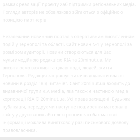
рамках реалізації проєкту Хаб підтримки регіональних медіа.
Погляди авторів не обов'язково збігаються з офіційною
позицією партнерів
Незалежний новинний портал з оперативним висвітленням
подій у Тернополі та області. Сайт новин №1 у Тернополі за
розміром аудиторії. Новини створюються для Вас
мультимедійною редакцією RIA та 20minut.ua. Ми
висвітлюємо важливі та цікаві події, людей, життя
Тернополя. Редакція запрошує читачів додавати власні
новини в розділ "Від читачів". Сайт 20minut.ua входить до
видавничої групи RIA Media, яка також є частиною Медіа
корпорації RIA © 20minut.ua. Усі права захищені. Будь-яка
публiкацiя, передрук чи наступне поширення матеріалів
сайту у друкованих або електронних засобах масової
інформації можлива винятково у разі письмового дозволу
правовласника.