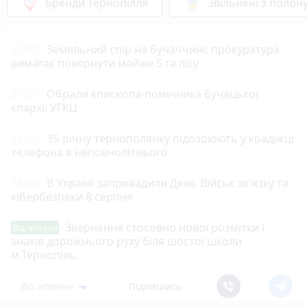
Бренди Тернопілля
Звільнені з полон
21:00
Земельний спір на Бучаччині: прокуратура
вимагає повернути майже 5 га лісу
20:00
Обрали єпископа-помічника Бучацької
єпархії УГКЦ
19:00
35-річну тернополянку підозрюють у крадіжці
телефона в неповнолітнього
18:00
В Україні запровадили День Військ зв'язку та
кібербезпеки 8 серпня
Звернення стосовно нової розмітки і
Від читача
знаків дорожнього руху біля шостої школи
м.Тернопіль.
Всі новини
Підпишись