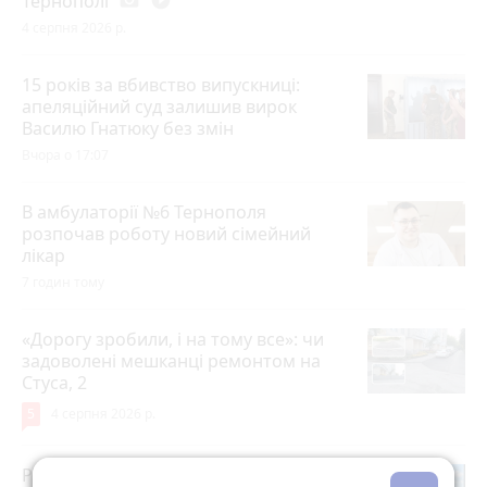
Тернополі
photo_camera
play_circle_filled
4 серпня 2026 р.
15 років за вбивство випускниці:
апеляційний суд залишив вирок
Василю Гнатюку без змін
Вчора о 17:07
В амбулаторії №6 Тернополя
розпочав роботу новий сімейний
лікар
7 годин тому
«Дорогу зробили, і на тому все»: чи
задоволені мешканці ремонтом на
Стуса, 2
5
4 серпня 2026 р.
Робота в Тернополі: актуальні вакансії