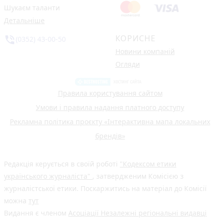
Шукаєм таланти
Детальніше
КОРИСНЕ
phone_in_talk
(0352) 43-00-50
Новини компаній
Огляди
Правила користування сайтом
Умови і правила надання платного доступу
Рекламна політика проєкту «Інтерактивна мапа локальних
брендів»
Редакція керується в своїй роботі
"Кодексом етики
українського журналіста"
, затвердженим Комісією з
журналістської етики. Поскаржитись на матеріал до Комісії
можна
тут
Видання є членом
Асоціації Незалежні регіональні видавці