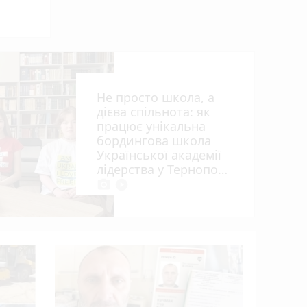
Не просто школа, а
дієва спільнота: як
працює унікальна
бордингова школа
Української академії
лідерства у Тернополі
алі
photo_camera
play_circle_filled
Розвиток 
огляд гурт
студій (