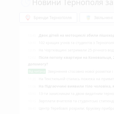
Новини Тернополя за
Бренди Тернопілля
Звільнені
Двоє дітей на мотоциклі збили пішохода
13:45
102 кращих учнів та студентів з Тернопол
13:10
На Чортківщині затримали 25-річного вод
12:35
Після потопу квартири на Коновальця, 
12:02
допомогу?
Від читача
Звернення стосовно нової розмітки і
На Текстильній сталась пожежа на приват
11:35
На Підгаєччині виявили тіло чоловіка,
11:06
13-ти захисникам та двом видатним терн
10:50
Зарплати вчителів та студентські стипенд
10:15
Центр Теребовлі розрили: бруківку прибр
09:40