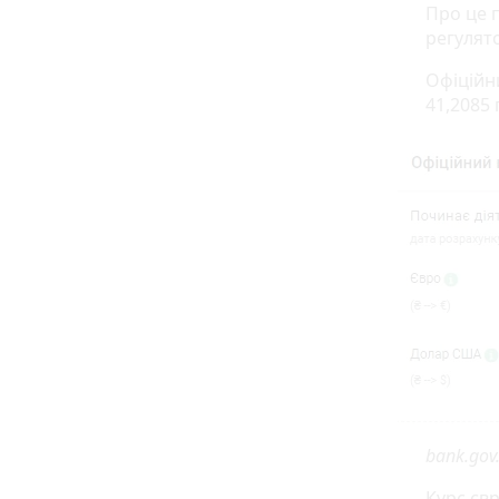
Про це 
регулят
Офіційни
41,2085 
bank.gov
Курс євр