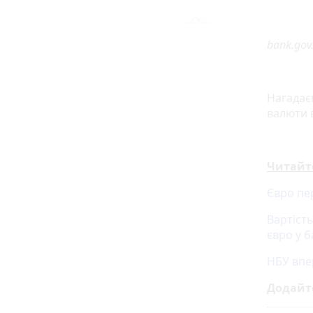
bank.gov
Нагадає
валюти 
Читайт
Євро пе
Вартіст
євро у 
НБУ впе
Додайт