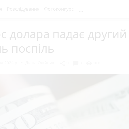
...
я
Розслідування
Фотоконкурс
с долара падає другий
ь поспіль
я 2024 р.
Діана Олійник
chat_bubble
share
visibility
0
0
1010