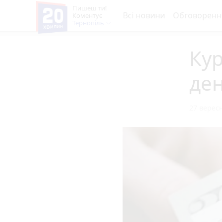
Пишеш ти!
Всі новини
Обговоренн
Коментує
Тернопіль
Кур
ден
27 вересн