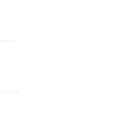
вартість
долар та