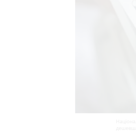
Націона
дешевша