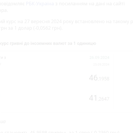
повідомляє
РБК-Україна
з посиланням на дані на сайті
ора.
й курс на 27 вересня 2024 року встановлено на такому рі
грн за 1 долар (-0,0562 грн).
.ua
о становить 45,9598 гривень за 1 євро (-0,2360 грн).