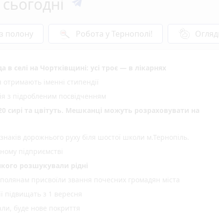
 сьогодні
 з полону
Робота у Тернополі!
Огляд
 в селі на Чортківщині: усі троє — в лікарнях
я отримають іменні стипендії
ія з підробленим посвідченням
20 сирі та цвітуть. Мешканці можуть розраховувати на
 знаків дорожнього руху біля шостої школи м.Тернопіль.
ному підприємстві
 якого розшукували рідні
ополянам присвоїли звання почесних громадян міста
ії підвищать з 1 вересня
али, буде нове покриття