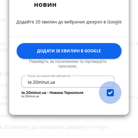
новин
.ua
Додайте 20 хвилин до вибраних джерел в Google
мо, раніше «20 хвилин»
писали
, на скільки відрізняється 
в банках та обмінниках Тернополя.
ДОДАТИ 20 ХВИЛИН В GOOGLE
е також:
ревищив позначку 45 гривень
ь валюти відрізняється майже на гривню: скільки коштує 
банках та обмінниках Тернополя
рше підняв офіційний курс долара вище 40 гривень
е 20 хвилин до вибраних джерел у
Google