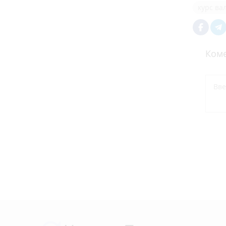
курс ва
Коме