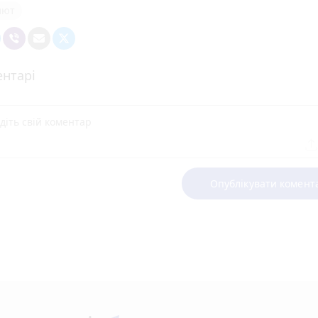
лют
нтарі
Опублікувати комент