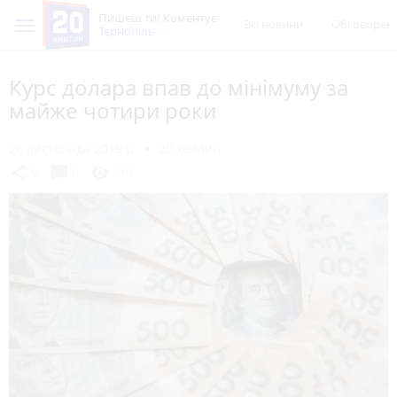
Пишеш ти! Коментує
Всі новини
Обговорен
Тернопіль
Курс долара впав до мінімуму за
майже чотири роки
26 листопада 2019 р.
20 хвилин
chat_bubble
share
visibility
0
0
130