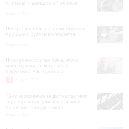
стипендії підвищать з 1 вересня
Вчора о 10:15
Центр Теребовлі розрили: бруківку
прибрали, буде нове покриття
Вчора о 09:40
Після розголосу чоловіка, якого
мобілізували з відстрочкою,
відпустили. Але з умовою…
13
3 серпня 2026 р.
13-ти захисникам та двом видатним
тернополянам присвоїли звання
почесних громадян міста
Вчора о 10:50