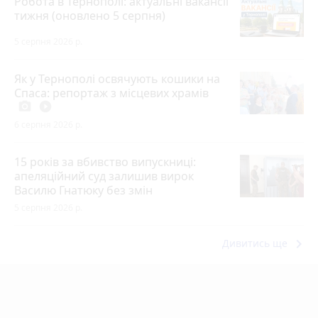
Робота в Тернополі: актуальні вакансії
тижня (оновлено 5 серпня)
5 серпня 2026 р.
Як у Тернополі освячують кошики на
Спаса: репортаж з місцевих храмів
photo_camera
play_circle_filled
6 серпня 2026 р.
15 років за вбивство випускниці:
апеляційний суд залишив вирок
Василю Гнатюку без змін
5 серпня 2026 р.
keyboard_arrow_right
Дивитись ще