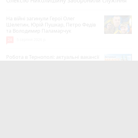
Олексію Николишину заборонили служіння
На війні загинули Герої Олег
Шелетин, Юрій Пушкар, Петро Федів
та Володимир Паламарчук
24
5 серпня 2026 р.
Робота в Тернополі: актуальні вакансії
тижня (оновлено 5 серпня)
20
5 серпня 2026 р.
Підтвердили загибель уродженця
Великоберезовицької громади
Дмитра Березка
17
6 серпня 2026 р.
Учитель хімії з Тернополя Дмитро
Гайдук увійшов до ТОП-50 найкращих