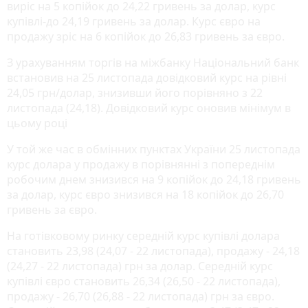
виріс на 5 копійок до 24,22 гривень за долар, курс
купівлі-до 24,19 гривень за долар. Курс євро на
продажу зріс на 6 копійок до 26,83 гривень за євро.
З урахуванням торгів на міжбанку Національний банк
встановив на 25 листопада довідковий курс на рівні
24,05 грн/долар, знизивши його порівняно з 22
листопада (24,18). Довідковий курс оновив мінімум в
цьому році
У той же час в обмінних пунктах України 25 листопада
курс долара у продажу в порівнянні з попереднім
робочим днем знизився на 9 копійок до 24,18 гривень
за долар, курс євро знизився на 18 копійок до 26,70
гривень за євро.
На готівковому ринку середній курс купівлі долара
становить 23,98 (24,07 - 22 листопада), продажу - 24,18
(24,27 - 22 листопада) грн за долар. Середній курс
купівлі євро становить 26,34 (26,50 - 22 листопада),
продажу - 26,70 (26,88 - 22 листопада) грн за євро.