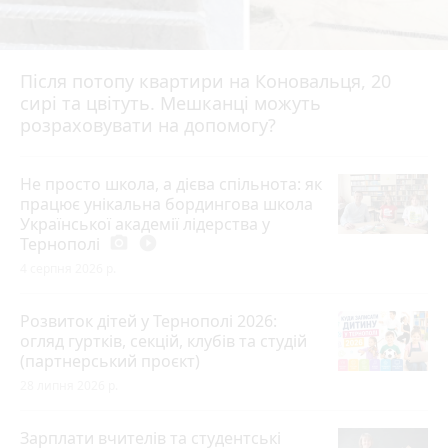
Після потопу квартири на Коновальця, 20
сирі та цвітуть. Мешканці можуть
розраховувати на допомогу?
Не просто школа, а дієва спільнота: як
працює унікальна бордингова школа
Української академії лідерства у
Тернополі
photo_camera
play_circle_filled
4 серпня 2026 р.
Розвиток дітей у Тернополі 2026:
огляд гуртків, секцій, клубів та студій
(партнерський проєкт)
28 липня 2026 р.
Зарплати вчителів та студентські