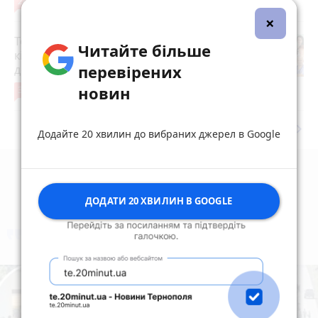
24
3 серпня 2026 р.
×
Топ-15 сімейних лікарів Тернополя за
Читайте більше
кількістю декларацій: кому найбільше
перевірених
довіряють пацієнти
новин
30
1 серпня 2026 р.
keyboard_arrow_right
Дивитись ще
Додайте 20 хвилин до вибраних джерел в Google
ДОДАТИ 20 ХВИЛИН В GOOGLE
коментують
Найчастіше