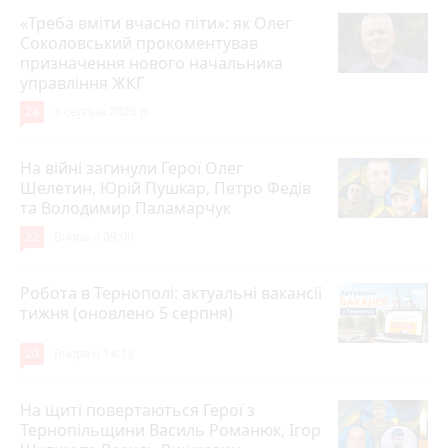
«Треба вміти вчасно піти»: як Олег
Соколовський прокоментував
призначення нового начальника
управління ЖКГ
24
3 серпня 2026 р.
На війні загинули Герої Олег
Шелетин, Юрій Пушкар, Петро Федів
та Володимир Паламарчук
22
Вчора о 09:00
Робота в Тернополі: актуальні вакансії
тижня (оновлено 5 серпня)
20
Вчора о 14:13
На щиті повертаються Герої з
Тернопільщини Василь Романюк, Ігор