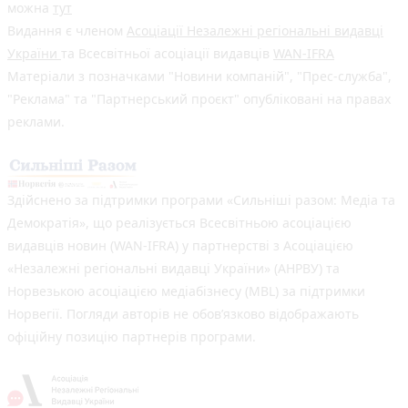
можна
тут
Видання є членом
Асоціації Незалежні регіональні видавці
України
та Всесвітньої асоціації видавців
WAN-IFRA
Матеріали з позначками "Новини компаній", "Прес-служба",
"Реклама" та "Партнерський проєкт" опубліковані на правах
реклами.
Здійснено за підтримки програми «Сильніші разом: Медіа та
Демократія», що реалізується Всесвітньою асоціацією
видавців новин (WAN-IFRA) у партнерстві з Асоціацією
«Незалежні регіональні видавці України» (АНРВУ) та
Норвезькою асоціацією медіабізнесу (MBL) за підтримки
Норвегії. Погляди авторів не обов’язково відображають
офіційну позицію партнерів програми.