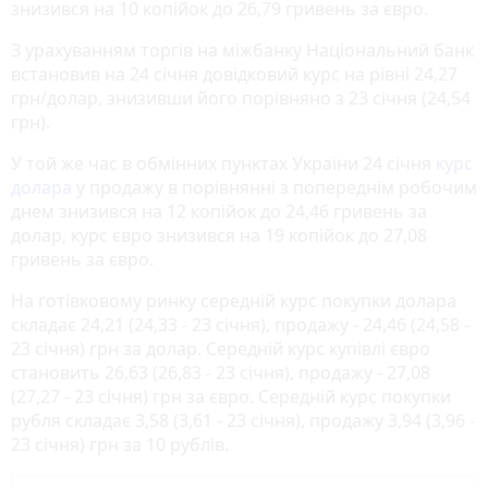
знизився на 10 копійок до 26,79 гривень за євро.
З урахуванням торгів на міжбанку Національний банк
встановив на 24 січня довідковий курс на рівні 24,27
грн/долар, знизивши його порівняно з 23 січня (24,54
грн).
У той же час в обмінних пунктах України 24 січня
курс
долара
у продажу в порівнянні з попереднім робочим
днем знизився на 12 копійок до 24,46 гривень за
долар, курс євро знизився на 19 копійок до 27,08
гривень за євро.
На готівковому ринку середній курс покупки долара
складає 24,21 (24,33 - 23 січня), продажу - 24,46 (24,58 -
23 січня) грн за долар. Середній курс купівлі євро
становить 26,63 (26,83 - 23 січня), продажу - 27,08
(27,27 - 23 січня) грн за євро. Середній курс покупки
рубля складає 3,58 (3,61 - 23 січня), продажу 3,94 (3,96 -
23 січня) грн за 10 рублів.