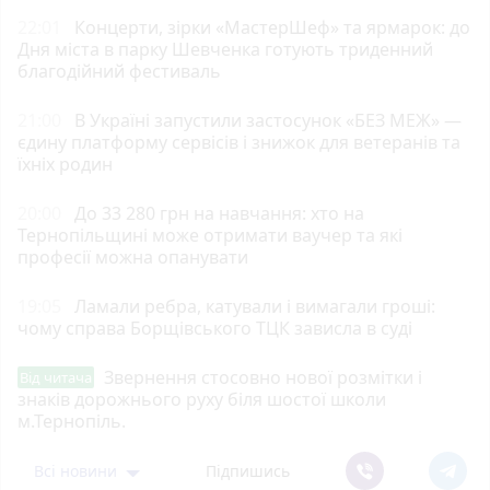
22:01
Концерти, зірки «МастерШеф» та ярмарок: до
Дня міста в парку Шевченка готують триденний
благодійний фестиваль
21:00
В Україні запустили застосунок «БЕЗ МЕЖ» —
єдину платформу сервісів і знижок для ветеранів та
їхніх родин
20:00
До 33 280 грн на навчання: хто на
Тернопільщині може отримати ваучер та які
професії можна опанувати
19:05
Ламали ребра, катували і вимагали гроші:
чому справа Борщівського ТЦК зависла в суді
Звернення стосовно нової розмітки і
Від читача
знаків дорожнього руху біля шостої школи
м.Тернопіль.
Всі новини
Підпишись