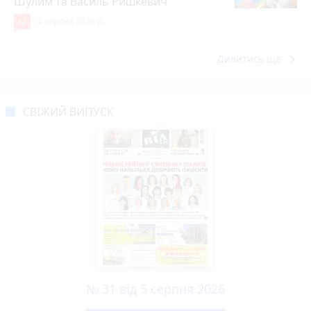
Шулим та Василь Ришкевич
12
4 серпня 2026 р.
keyboard_arrow_right
Дивитись ще
СВІЖИЙ ВИПУСК
№ 31 від 5 серпня 2026