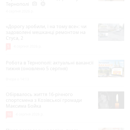
Тернополі
photo_camera
play_circle_filled
4 серпня 2026 р.
«Дорогу зробили, і на тому все»: чи
задоволені мешканці ремонтом на
Стуса, 2
5
4 серпня 2026 р.
Робота в Тернополі: актуальні вакансії
тижня (оновлено 5 серпня)
Вчора о 14:13
Обірвалось життя 16-річного
спортсмена з Козівської громади
Максима Бойка
10
4 серпня 2026 р.