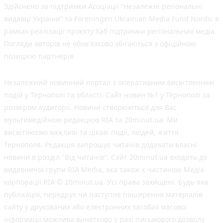
Здійснено за підтримки Асоціації “Незалежні регіональні
видавці України” та Foreningen Ukrainian Media Fund Nordic в
рамках реалізації проєкту Хаб підтримки регіональних медіа.
Погляди авторів не обов'язково збігаються з офіційною
позицією партнерів
Незалежний новинний портал з оперативним висвітленням
подій у Тернополі та області. Сайт новин №1 у Тернополі за
розміром аудиторії. Новини створюються для Вас
мультимедійною редакцією RIA та 20minut.ua. Ми
висвітлюємо важливі та цікаві події, людей, життя
Тернополя. Редакція запрошує читачів додавати власні
новини в розділ "Від читачів". Сайт 20minut.ua входить до
видавничої групи RIA Media, яка також є частиною Медіа
корпорації RIA © 20minut.ua. Усі права захищені. Будь-яка
публiкацiя, передрук чи наступне поширення матеріалів
сайту у друкованих або електронних засобах масової
інформації можлива винятково у разі письмового дозволу