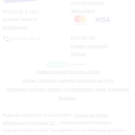
Наталія Бурлаку
Звернутися
РОБОТА У НАС
Шукаєм таланти
Детальніше
КОРИСНЕ
phone_in_talk
(0352) 43-00-50
Новини компаній
Огляди
Правила користування сайтом
Умови і правила надання платного доступу
Рекламна політика проєкту «Інтерактивна мапа локальних
брендів»
Редакція керується в своїй роботі
"Кодексом етики
українського журналіста"
, затвердженим Комісією з
журналістської етики. Поскаржитись на матеріал до Комісії