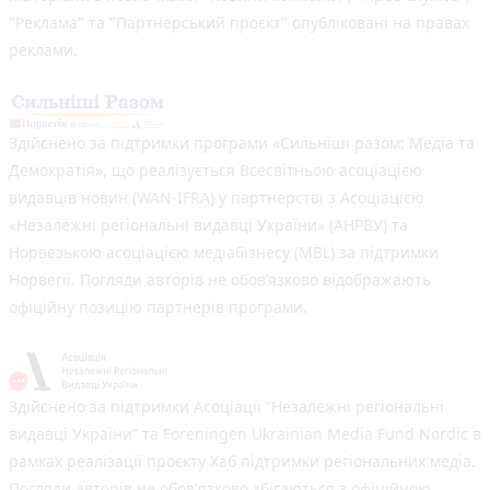
"Реклама" та "Партнерський проєкт" опубліковані на правах
реклами.
Здійснено за підтримки програми «Сильніші разом: Медіа та
Демократія», що реалізується Всесвітньою асоціацією
видавців новин (WAN-IFRA) у партнерстві з Асоціацією
«Незалежні регіональні видавці України» (АНРВУ) та
Норвезькою асоціацією медіабізнесу (MBL) за підтримки
Норвегії. Погляди авторів не обов’язково відображають
офіційну позицію партнерів програми.
Здійснено за підтримки Асоціації “Незалежні регіональні
видавці України” та Foreningen Ukrainian Media Fund Nordic в
рамках реалізації проєкту Хаб підтримки регіональних медіа.
Погляди авторів не обов'язково збігаються з офіційною