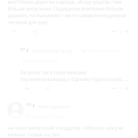
все! Ніяких дорогих нарядів, збору коштів і тим
більше випускних. Подарунки вчителям батьки
дарують по бажанню і чисто символічні(цукерки
чи крем для рук)
reply
share
remove
add
0
Demborynski Sergij
Olena Besyada
reply
27 травня 2018 р.
Загалом так є поза межами
України(наприклад у бідному Євросоюзі))).....
reply
share
remove
add
0
Амбо Курчакян
26 травня 2018 р.
на черзі випускний з роддому і образно кажучи
момент появи на світ.