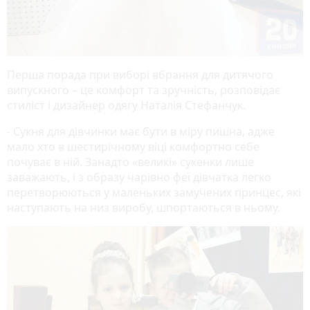
Перша порада при виборі вбрання для дитячого
випускного – це комфорт та зручність, розповідає
стиліст і дизайнер одягу Наталія Стефанчук.
- Сукня для дівчинки має бути в міру пишна, адже
мало хто в шестирічному віці комфортно себе
почуває в ній. Занадто «великі» сукенки лише
заважають, і з образу чарівно феї дівчатка легко
перетворюються у маленьких замучених принцес, які
наступають на низ виробу, шпортаються в ньому.