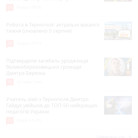
23
Вчора о 09:00
Робота в Тернополі: актуальні вакансії
тижня (оновлено 5 серпня)
20
Вчора о 14:13
Підтвердили загибель уродженця
Великоберезовицької громади
Дмитра Березка
16
13 годин тому
Учитель хімії з Тернополя Дмитро
Гайдук увійшов до ТОП-50 найкращих
педагогів України
15
Вчора о 12:05
keyboard_arrow_right
Дивитись ще