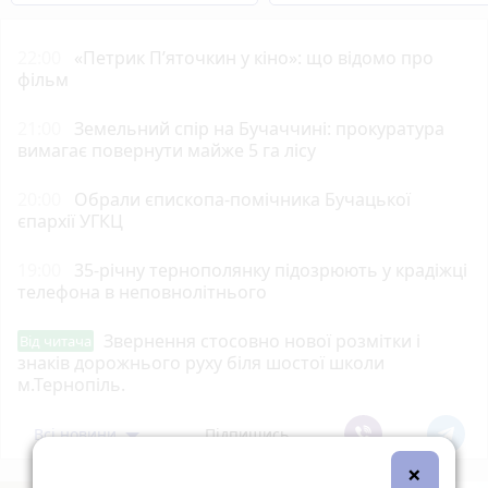
22:00
«Петрик П’яточкин у кіно»: що відомо про
фільм
21:00
Земельний спір на Бучаччині: прокуратура
вимагає повернути майже 5 га лісу
20:00
Обрали єпископа-помічника Бучацької
єпархії УГКЦ
19:00
35-річну тернополянку підозрюють у крадіжці
телефона в неповнолітнього
Звернення стосовно нової розмітки і
Від читача
знаків дорожнього руху біля шостої школи
м.Тернопіль.
Всі новини
Підпишись
×