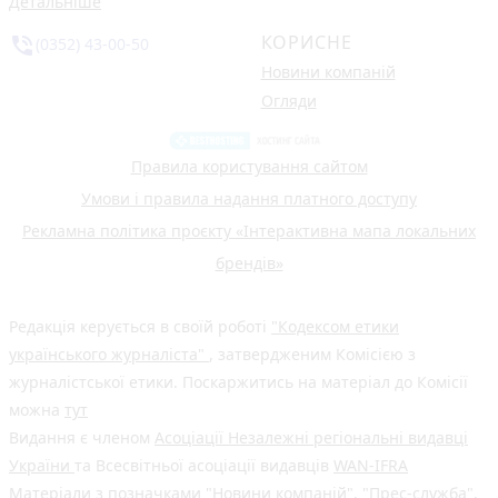
Детальніше
КОРИСНЕ
phone_in_talk
(0352) 43-00-50
Новини компаній
Огляди
Правила користування сайтом
Умови і правила надання платного доступу
Рекламна політика проєкту «Інтерактивна мапа локальних
брендів»
Редакція керується в своїй роботі
"Кодексом етики
українського журналіста"
, затвердженим Комісією з
журналістської етики. Поскаржитись на матеріал до Комісії
можна
тут
Видання є членом
Асоціації Незалежні регіональні видавці
України
та Всесвітньої асоціації видавців
WAN-IFRA
Матеріали з позначками "Новини компаній", "Прес-служба",