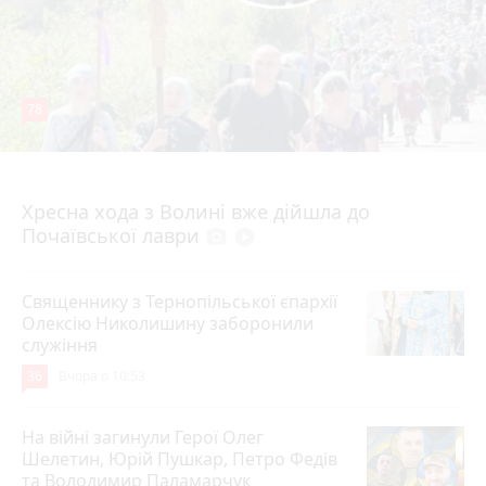
78
4 серпня 2026 р.
Хресна хода з Волині вже дійшла до
Почаївської лаври
photo_camera
play_circle_filled
Священнику з Тернопільської єпархії
Олексію Николишину заборонили
служіння
36
Вчора о 10:53
На війні загинули Герої Олег
Шелетин, Юрій Пушкар, Петро Федів
та Володимир Паламарчук