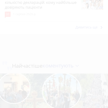
кількістю декларацій: кому найбільше
довіряють пацієнти
31
1 серпня 2026 р.
keyboard_arrow_right
Дивитись ще
коментують
Найчастіше