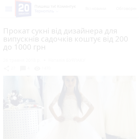
Пишеш ти! Коментує
Всі новини
Обговорен
Тернопіль
Прокат сукні від дизайнера для
випускнів садочків коштує від 200
до 1000 грн
26 травня 2018 р.
Наталія БУРЛАКУ
chat_bubble
share
visibility
27
4
1470