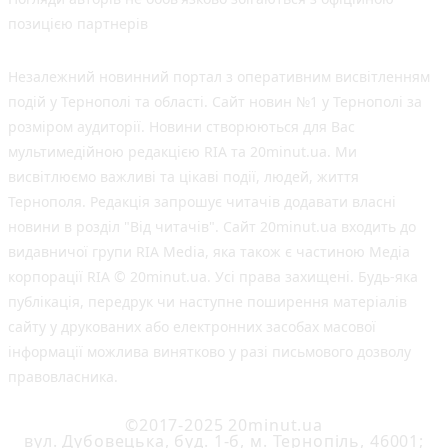
позицією партнерів
Незалежний новинний портал з оперативним висвітленням
подій у Тернополі та області. Сайт новин №1 у Тернополі за
розміром аудиторії. Новини створюються для Вас
мультимедійною редакцією RIA та 20minut.ua. Ми
висвітлюємо важливі та цікаві події, людей, життя
Тернополя. Редакція запрошує читачів додавати власні
новини в розділ "Від читачів". Сайт 20minut.ua входить до
видавничої групи RIA Media, яка також є частиною Медіа
корпорації RIA © 20minut.ua. Усі права захищені. Будь-яка
публiкацiя, передрук чи наступне поширення матеріалів
сайту у друкованих або електронних засобах масової
інформації можлива винятково у разі письмового дозволу
правовласника.
©2017-2025 20minut.ua
вул. Дубовецька, буд. 1-б, м. Тернопіль, 46001;