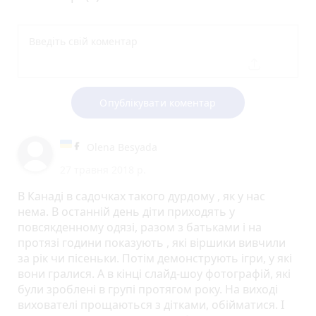
Опублікувати коментар
Olena Besyada
27 травня 2018 р.
В Канаді в садочках такого дурдому , як у нас
нема. В останній день діти приходять у
повсякденному одязі, разом з батьками і на
протязі години показують , які віршики вивчили
за рік чи пісеньки. Потім демонструють ігри, у які
вони гралися. А в кінці слайд-шоу фотографій, які
були зроблені в групі протягом року. На виході
вихователі прощаються з дітками, обійматися. І