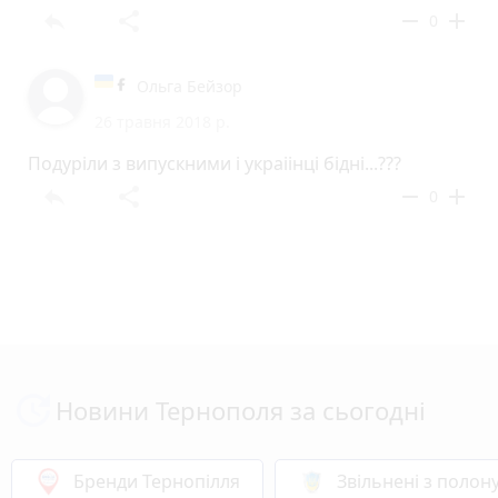
reply
share
remove
add
0
Ольга Бейзор
26 травня 2018 р.
Подуріли з випускними і украіінці бідні...???
reply
share
remove
add
0
Новини Тернополя за сьогодні
Бренди Тернопілля
Звільнені з полон