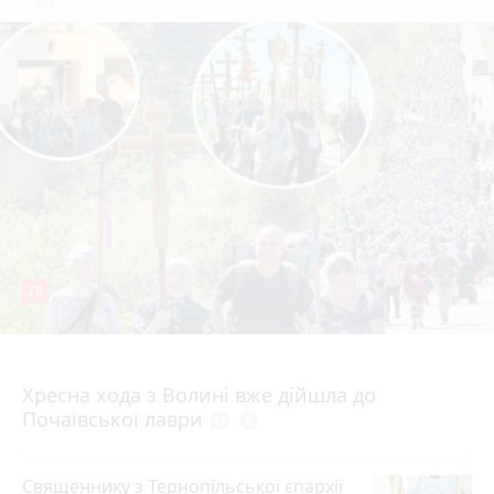
78
4 серпня 2026 р.
Хресна хода з Волині вже дійшла до
Почаївської лаври
photo_camera
play_circle_filled
Священнику з Тернопільської єпархії