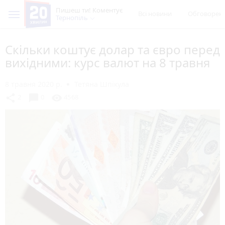
Пишеш ти! Коментує
Всі новини
Обговорен
Тернопіль
Скільки коштує долар та євро перед
вихідними: курс валют на 8 травня
8 травня 2020 р.
Тетяна Шпікула
chat_bubble
share
visibility
2
0
4568