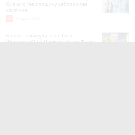
Олексію Николишину заборонили
служіння
36
Вчора о 10:53
На війні загинули Герої Олег
Шелетин, Юрій Пушкар, Петро Федів
та Володимир Паламарчук
23
Вчора о 09:00
Робота в Тернополі: актуальні вакансії
тижня (оновлено 5 серпня)
20
Вчора о 14:13
Підтвердили загибель уродженця
Великоберезовицької громади
Дмитра Березка
16
12 годин тому