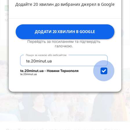
Додайте 20 хвилин до вибраних джерел в Google
Звернення стосовно нової розмітки і
Від читача
знаків дорожнього руху біля шостої школи
м.Тернопіль.
ДОДАТИ 20 ХВИЛИН В GOOGLE
Всі новини
Підпишись