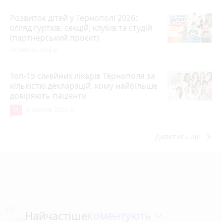
Розвиток дітей у Тернополі 2026:
огляд гуртків, секцій, клубів та студій
(партнерський проєкт)
28 липня 2026 р.
Топ-15 сімейних лікарів Тернополя за
кількістю декларацій: кому найбільше
довіряють пацієнти
31
1 серпня 2026 р.
keyboard_arrow_right
Дивитись ще
коментують
Найчастіше