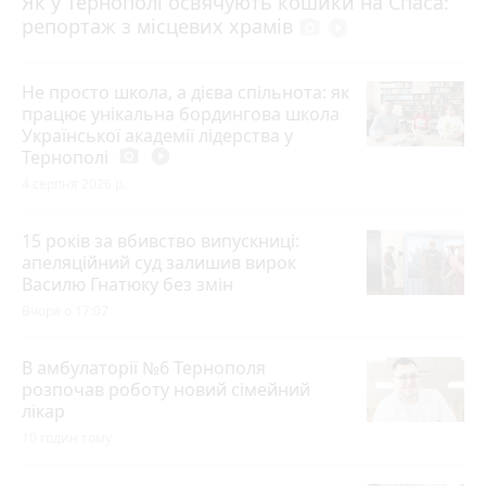
Як у Тернополі освячують кошики на Спаса:
репортаж з місцевих храмів
photo_camera
play_circle_filled
Не просто школа, а дієва спільнота: як
працює унікальна бордингова школа
Української академії лідерства у
Тернополі
photo_camera
play_circle_filled
4 серпня 2026 р.
15 років за вбивство випускниці:
апеляційний суд залишив вирок
Василю Гнатюку без змін
Вчора о 17:07
В амбулаторії №6 Тернополя
розпочав роботу новий сімейний
лікар
10 годин тому