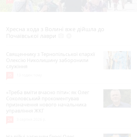
Вчора о 12:30
Хресна хода з Волині вже дійшла до
Почаївської лаври
photo_camera
play_circle_filled
Священнику з Тернопільської єпархії
Олексію Николишину заборонили
служіння
35
13 годин тому
«Треба вміти вчасно піти»: як Олег
Соколовський прокоментував
призначення нового начальника
управління ЖКГ
24
3 серпня 2026 р.
На війні загинули Герої Олег