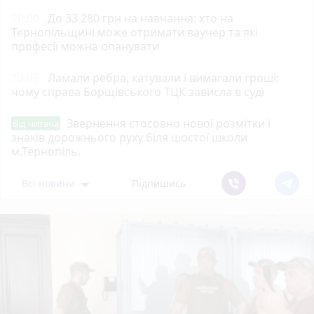
20:00
До 33 280 грн на навчання: хто на
Тернопільщині може отримати ваучер та які
професії можна опанувати
19:05
Ламали ребра, катували і вимагали гроші:
чому справа Борщівського ТЦК зависла в суді
Звернення стосовно нової розмітки і
Від читача
знаків дорожнього руху біля шостої школи
м.Тернопіль.
Всі новини
Підпишись