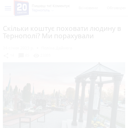
Пишеш ти! Коментує
Всі новини
Обговорен
Тернопіль
Скільки коштує поховати людину в
Тернополі? Ми порахували
24 січня 2023 р.
Поліна Дайнега
chat_bubble
share
visibility
14
85
23355