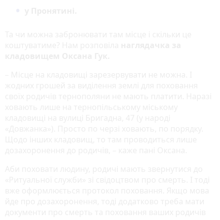
у Пронятині.
Та чи можна забронювати там місце і скільки це
коштуватиме? Нам розповіла
наглядачка за
кладовищем Оксана Гук.
– Місце на кладовищі зарезервувати не можна. І
жодних грошей за виділення землі для поховання
своїх родичів тернополяни не мають платити. Наразі
ховають лише на тернопільському міському
кладовищі на вулиці Бригадна, 47 (у народі
«Довжанка»). Просто по черзі ховають, по порядку.
Щодо інших кладовищ, то там проводиться лише
дозахоронення до родичів, – каже пані Оксана.
Аби поховати людину, родичі мають звернутися до
«Ритуальної служби» зі свідоцтвом про смерть. І тоді
вже оформлюється протокол поховання. Якщо мова
йде про дозахоронення, тоді додатково треба мати
документи про смерть та поховання ваших родичів