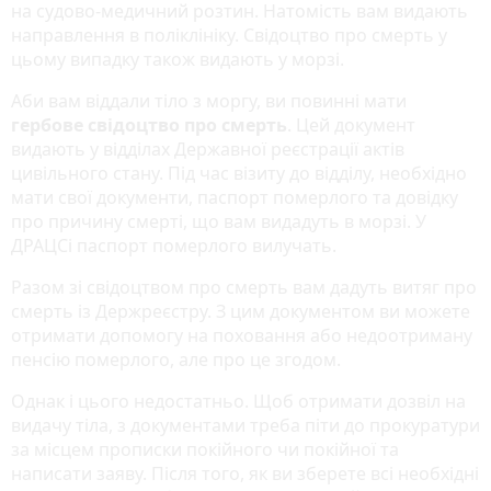
на судово-медичний розтин. Натомість вам видають
направлення в поліклініку. Свідоцтво про смерть у
цьому випадку також видають у морзі.
Аби вам віддали тіло з моргу, ви повинні мати
гербове свідоцтво про смерть
. Цей документ
видають у відділах Державної реєстрації актів
цивільного стану. Під час візиту до відділу, необхідно
мати свої документи, паспорт померлого та довідку
про причину смерті, що вам видадуть в морзі. У
ДРАЦСі паспорт померлого вилучать.
Разом зі свідоцтвом про смерть вам дадуть витяг про
смерть із Держреєстру. З цим документом ви можете
отримати допомогу на поховання або недоотриману
пенсію померлого, але про це згодом.
Однак і цього недостатньо. Щоб отримати дозвіл на
видачу тіла, з документами треба піти до прокуратури
за місцем прописки покійного чи покійної та
написати заяву. Після того, як ви зберете всі необхідні