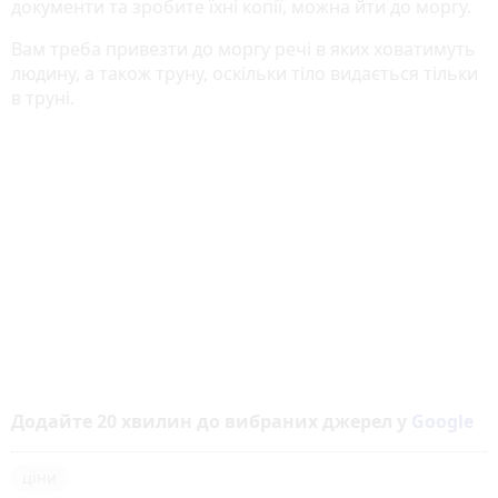
документи та зробите їхні копії, можна йти до моргу.
Вам треба привезти до моргу речі в яких ховатимуть
людину, а також труну, оскільки тіло видається тільки
в труні.
Додайте 20 хвилин до вибраних джерел у
Google
ціни