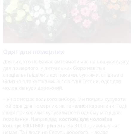
Одяг для померлих
Для тих, хто не бажає витрачати час на пошуки одягу
для померлого, у ритуальних бюро навіть є
спеціальні відділи з костюмами, сукнями, спідньою
білизною та хустками. Зі слів пані Тетяни, одяг для
чоловіків куди дорожчий.
– У нас немає великого вибору. Ми почали купувати
той одяг для померлих, як почалися карантини. Тоді
люди приходили і купували все в одному місці для
поховання. Наприклад,
костюм для чоловіка
коштує 600-1600 гривень
. За 3 000 гривень у нас
немає. Та і люди не беруть дорогого, – додає