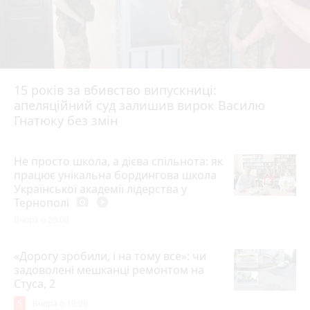
15 років за вбивство випускниці:
апеляційний суд залишив вирок Василю
Гнатюку без змін
Не просто школа, а дієва спільнота: як
працює унікальна бордингова школа
Української академії лідерства у
Тернополі
photo_camera
play_circle_filled
Вчора о 20:00
«Дорогу зробили, і на тому все»: чи
задоволені мешканці ремонтом на
Стуса, 2
5
Вчора о 19:00