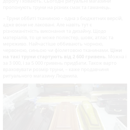
дорогу і ховають. Сьогодні ритуальні магазини
пропонують труни на різних смак та гаманець.
– Труни оббиті тканиною – одна з бюджетних версій,
адже вони не лаковані. Але навіть тут є
різноманітність виконання та дизайну. Щодо
матеріалів, то це може поліестер, шовк, атлас та
мереживо. Найчастіше оббивають чорною,
червоною, синьою чи фіолетовою тканинами.
Ціни
на такі труни стартують від 2 600 гривень
. Можна і
за 3 000, і за 5 000 гривень придбати. Також варто
враховувати розмір труни, – каже продавчиня
ритуального магазину Людмила.