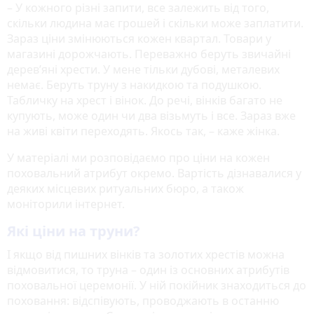
– У кожного різні запити, все залежить від того,
скільки людина має грошей і скільки може заплатити.
Зараз ціни змінюються кожен квартал. Товари у
магазині дорожчають. Переважно беруть звичайні
дерев’яні хрести. У мене тільки дубові, металевих
немає. Беруть труну з накидкою та подушкою.
Табличку на хрест і вінок. До речі, вінків багато не
купують, може один чи два візьмуть і все. Зараз вже
на живі квіти переходять. Якось так, – каже жінка.
У матеріалі ми розповідаємо про ціни на кожен
поховальний атрибут окремо. Вартість дізнавалися у
деяких місцевих ритуальних бюро, а також
моніторили інтернет.
Які ціни на труни?
І якщо від пишних вінків та золотих хрестів можна
відмовитися, то труна – один із основних атрибутів
поховальної церемонії. У ній покійник знаходиться до
поховання: відспівують, проводжають в останню