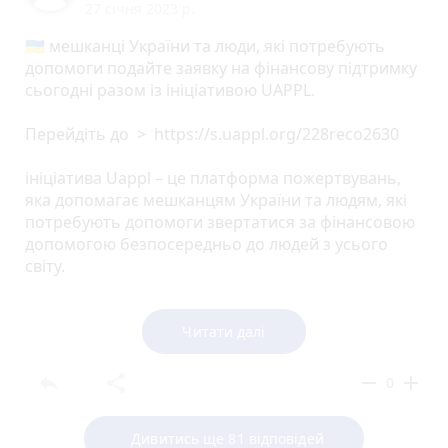
27 січня 2023 р.
🇺🇦 мешканцi України та люди, які потребують
допомоги подайте заявку на фінансову підтримку
сьогодні разом із ініціативою UAPPL.
Перейдіть до > https://s.uappl.org/228reco2630
ініціатива Uappl – це платформа пожертвувань,
яка допомагає мешканцям України та людям, які
потребують допомоги звертатися за фінансовою
допомогою безпосередньо до людей з усього
світу.
Ви легкоможете створити свій запит, і ми
розмістимо його на наших платформах для
Читати далі
потенційних донорів.
reply
share
remove
add
0
На відміну від багатьох інших платформ,
допомога надходять напряму від донора до того,
Дивитись ще 81 відповідей
хто запитує.