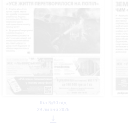
Ria №30 від
29 липня 2026
