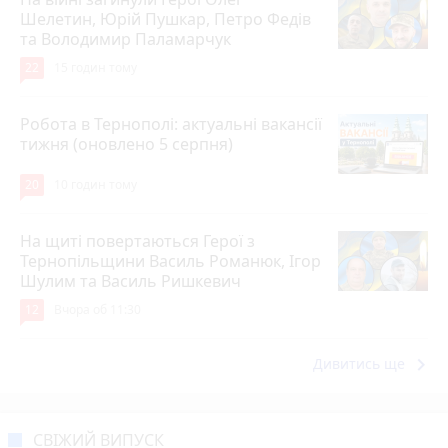
Шелетин, Юрій Пушкар, Петро Федів
та Володимир Паламарчук
22
15 годин тому
Робота в Тернополі: актуальні вакансії
тижня (оновлено 5 серпня)
20
10 годин тому
На щиті повертаються Герої з
Тернопільщини Василь Романюк, Ігор
Шулим та Василь Ришкевич
12
Вчора об 11:30
keyboard_arrow_right
Дивитись ще
СВІЖИЙ ВИПУСК