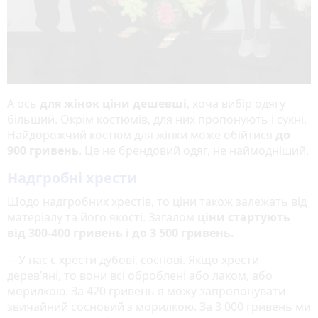
А ось
для жінок ціни дешевші
, хоча вибір одягу
більший. Окрім костюмів, для них пропонують і сукні.
Найдорожчий костюм для жінки може обійтися
до
900 гривень
. Це не брендовий одяг, не наймодніший.
Надгробні хрести
Щодо надгробних хрестів, то ціни також залежать від
матеріалу та його якості. Загалом
ціни стартують
від 300-400 гривень і до 3 500 гривень.
– У нас є хрести дубові, соснові. Якщо хрести
дерев’яні, то вони всі оброблені або лаком, або
морилкою. За 420 гривень я можу запропонувати
звичайний сосновий з морилкою. За 3 000 гривень ми