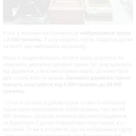
А ось у магазині на Коновальця
найдешевша труна
– 2 200 гривень.
У ціну входить труна, подушка, ручки
та хрест, що набивають на кришку.
Якщо ж родичі бажають купити щось дорожче, то
обирають дерев’яні лаковані труни. Тут ціна залежить
від деревини, з якої виготовили виріб. Це може бути
дуб, сосна, ясен та вільха.
Лаковані дерев’яні труни
можуть коштувати від 4 000 гривень до 58 000
гривень.
– У нас є соснові, є дубові труни. З такого матеріалу
труна може коштувати як 4 000 гривень, так і всі 60
000 гривень. Ціна ще залежить від якості лакування
та фурнітури. Є ручки пофарбовані пластикові, а є –
металеві. То ви ж розумієте, що на найдешевшу труну
ніхто не чіпляє ті металеві ручки. Використовують