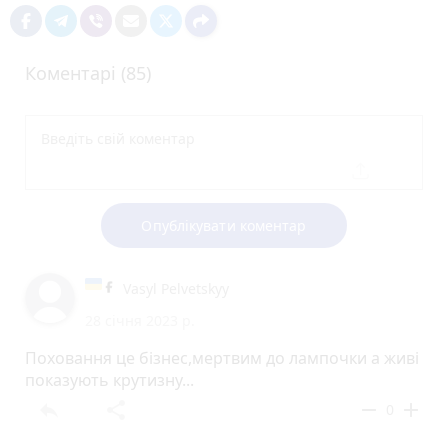
Коментарі (85)
Опублікувати коментар
Vasyl Pelvetskyy
28 січня 2023 р.
Поховання це бізнес,мертвим до лампочки а живі
показують крутизну...
reply
share
remove
add
0