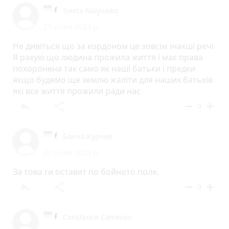
Svieta Nalyvaiko
27 січня 2023 р.
Не дивіться що за кордоном це зовсім інакші речі
Я рахую що людина прожила життя і має права
похоронена так само як наші батьки і предки
якщо будемо ще землю жаліти для наших батьків
які все життя прожили ради нас
reply
share
remove
add
0
Бончо Курчев
27 січня 2023 р.
За това ги оставят по бойното поле.
reply
share
remove
add
0
Constance Cameron