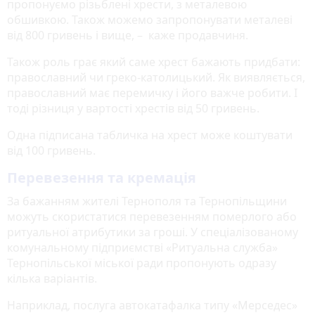
пропонуємо різьблені хрести, з металевою
обшивкою. Також можемо запропонувати металеві
від 800 гривень і вище, – каже продавчиня.
Також роль грає який саме хрест бажають придбати:
православний чи греко-католицький. Як виявляється,
православний має перемичку і його важче робити. І
тоді різниця у вартості хрестів від 50 гривень.
Одна підписана табличка на хрест може коштувати
від 100 гривень.
Перевезення та кремація
За бажанням жителі Тернополя та Тернопільщини
можуть скористатися перевезенням померлого або
ритуальної атрибутики за гроші. У спеціалізованому
комунальному підприємстві «Ритуальна служба»
Тернопільської міської ради пропонують одразу
кілька варіантів.
Наприклад, послуга автокатафалка типу «Мерседес»