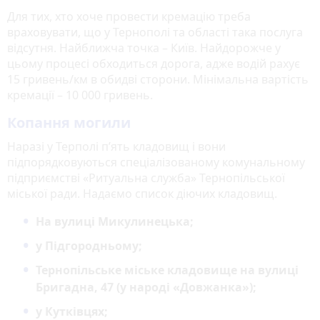
Для тих, хто хоче провести кремацію треба
враховувати, що у Тернополі та області така послуга
відсутня. Найближча точка – Київ. Найдорожче у
цьому процесі обходиться дорога, адже водій рахує
15 гривень/км в обидві сторони. Мінімальна вартість
кремації – 10 000 гривень.
Копання могили
Наразі у Терполі п’ять кладовищ і вони
підпорядковуються спеціалізованому комунальному
підприємстві «Ритуальна служба» Тернопільської
міської ради. Надаємо список діючих кладовищ.
На вулиці Микулинецька;
у Підгородньому;
Тернопільське міське кладовище на вулиці
Бригадна, 47 (у народі «Довжанка»);
у Кутківцях;