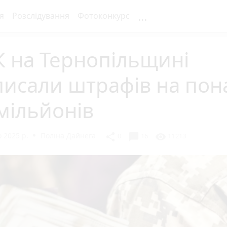
...
я
Розслідування
Фотоконкурс
 на Тернопільщині
исали штрафів на пон
мільйонів
 2025 р.
Поліна Дайнега
chat_bubble
share
visibility
0
16
11213