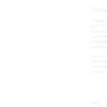
Пона
За друге
про при
Про це у
Тернопіл
інформа
несвоєча
Натоміст
виданих
законода
графіку