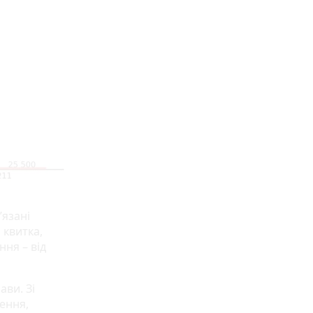
’язані
 квитка,
ння – від
ви. Зі
ення,