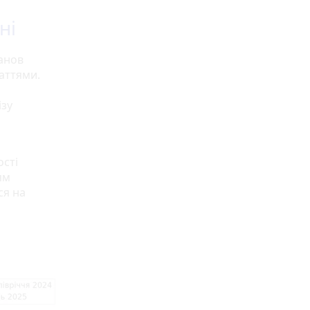
ні
танов
аттями.
ізу
ості
ям
ся на