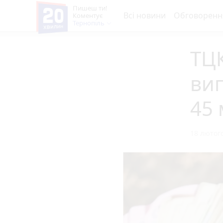
Пишеш ти!
Всі новини
Обговоренн
Коментує
Тернопіль
ТЦК
вип
45 
18 лютого