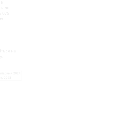
за
стало
5 075
их
іться на
у.