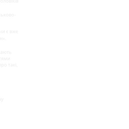
оловіків
ськово-
чи є вже
ин».
мають
ттями
ро такі,
ну