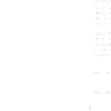
45 378 
протокол
відомо з
000 гри
(стаття 
Щодо січ
виписати
порушен
Детальну
графіку