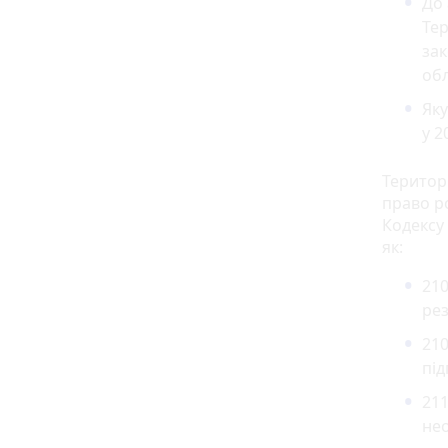
До 
Тер
зак
об
Яку
у 2
Територ
право р
Кодексу
як:
21
рез
210
під
211
не