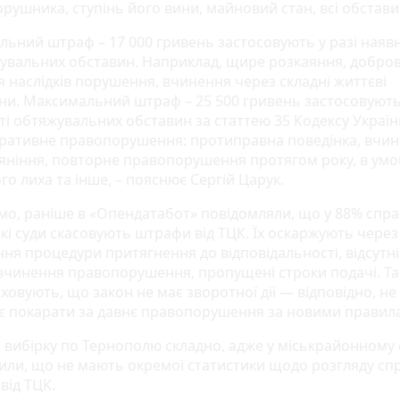
орушника, ступінь його вини, майновий стан, всі обстав
альний штраф – 17 000 гривень застосовують у разі наявн
увальних обставин. Наприклад, щире розкаяння, добро
я наслідків порушення, вчинення через складні життєві
ни. Максимальний штраф – 25 500 гривень застосовують 
ті обтяжувальних обставин за статтею 35 Кодексу Україн
тративне правопорушення: протиправна поведінка, вчин
п’яніння, повторне правопорушення протягом року, в умо
го лиха та інше, – пояснює Сергій Царук.
мо, раніше в «Опендатабот» повідомляли, що у 88% спра
ькі суди скасовують штрафи від ТЦК. Їх оскаржують через
ня процедури притягнення до відповідальності, відсутні
 вчинення правопорушення, пропущені строки подачі. Т
ховують, що закон не має зворотної дії — відповідно, не
є покарати за давнє правопорушення за новими правил
 вибірку по Тернополю складно, адже у міськрайонному 
или, що не мають окремої статистики щодо розгляду сп
від ТЦК.