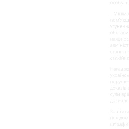
особу п
– Мінім
пом’якш
усуненн
обстави
наявнос
адмініс
стані с
стихійно
Нагадає
українс
порушен
доказів
суди вра
дозволя
Зробити
повідом
штрафи 