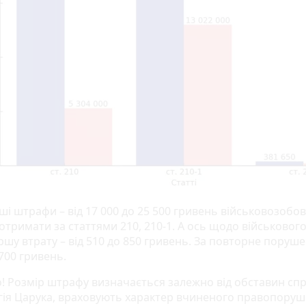
і штрафи – від 17 000 до 25 500 гривень військовозобов
тримати за статтями 210, 210-1. А ось щодо військового
ршу втрату – від 510 до 850 гривень. За повторне поруше
700 гривень.
! Розмір штрафу визначається залежно від обставин спра
ргія Царука, враховують характер вчиненого правопоруш