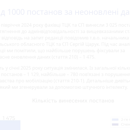
д 1000 постанов за неоновлені да
 півріччя 2024 року фахівці ТЦК та СП винесли 3 025 пос
тягнення до адмінвідповідальності за вищевказаними ст
 відповідь на запит редакції повідомив т.в.о. начальника
ьського обласного ТЦК та СП Сергій Царук. Під час анал
ції ми помітили, що найбільше порушень фіксували за
сне оновлення даних (стаття 210) – 1 475.
ь у січні 2025 року ситуація змінилася. Із загальної кільк
 постанов – 1 129, найбільше – 780 пов’язані з порушенн
вства про мобілізацію (стаття 210-1). Детальніше дивіть
, який ми згенерували за допомогою штучного інтелекту.