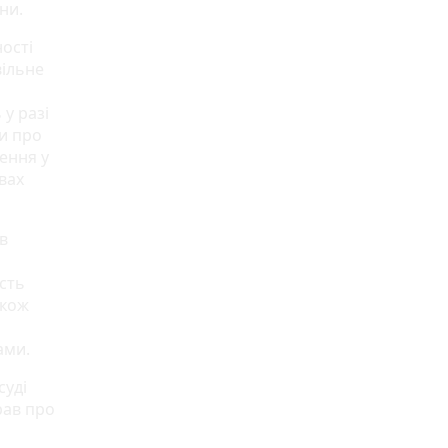
ини.
ості
вільне
у разі
и про
ення у
вах
в
сть
акож
ами.
суді
рав про