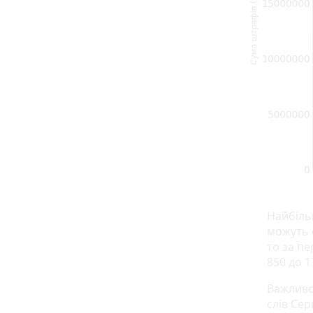
Найбільш
можуть о
то за пе
850 до 1
Важливо
слів Се