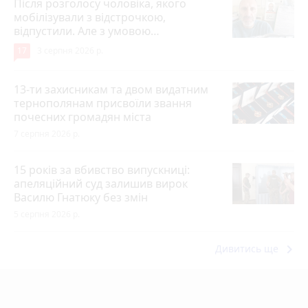
Після розголосу чоловіка, якого
мобілізували з відстрочкою,
відпустили. Але з умовою…
17
3 серпня 2026 р.
13-ти захисникам та двом видатним
тернополянам присвоїли звання
почесних громадян міста
7 серпня 2026 р.
15 років за вбивство випускниці:
апеляційний суд залишив вирок
Василю Гнатюку без змін
5 серпня 2026 р.
keyboard_arrow_right
Дивитись ще