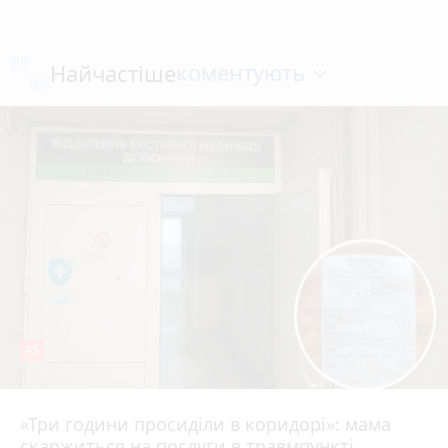
коментують
Найчастіше
45
«Три години просиділи в коридорі»: мама
Вчора о 13:05
скаржиться на послуги в травмпункті