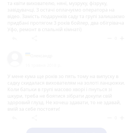
та квіти вихователю, няні, музруку, фізруку,
завідувачці. З остачі оплачуємо оператора на
відео. Замість подарунків саду та групі залишаємо
придбані протягом 3 років бойлер, два обігрівача
Уфо, ремонт в спальній кімнаті)
reply
share
remove
add
0
Олександр
16 травня 2018 р.
У мене кума ще років зо пять тому на випуску в
садку скидалася вихователям на золоті ланцюжки.
Коли батьки в групі масово хворі і пнуться зі
шкури, треба не боятися зібрати докупи свій
здоровий глузд. Не хочеш здавати, то не здавай,
вмій за себе постояти!
reply
share
remove
add
0