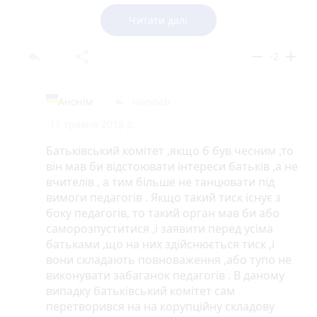
і не здавати гроші.А протестують не керівництву,а
батьківському комітету.
Читати далі
А щодо випускного-вважаю що вихователь
reply
share
remove
add
-2
заслуговує на маленький подарунок.Адже це
людина,яка виконує не просто свою роботу,а ще й
обов'язки батьків-вчить того,на що батькам не
Анонім
ivannab
reply
вистачає часу чи бажання.А от ресторан це
17 травня 2018 р.
зайве.Вважаю недоречним вести дітей в заклад де
дорослі показують своє вміння святкувати.
Батьківський комітет ,якщо б був чесним ,то
він мав би відстоювати інтереси батьків ,а не
вчителів , а тим більше не танцювати під
вимоги педагогів . Якщо такий тиск існує з
боку педагогів, то такий орган мав би або
саморозпуститися ,і заявити перед усіма
батьками ,що на них здійснюється тиск ,і
вони складають повноваження ,або тупо не
виконувати забаганок педагогів . В даному
випадку батьківський комітет сам
перетворився на на корупційну складову