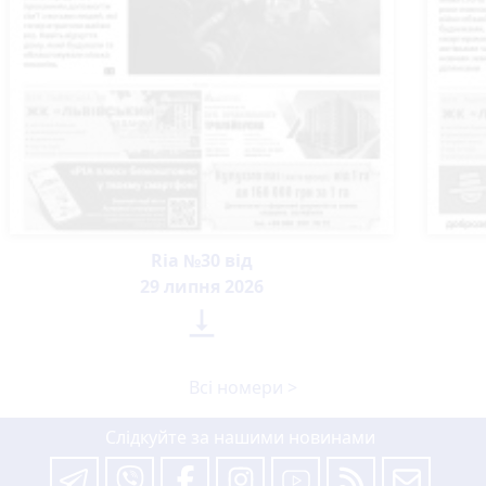
Ria №30 від
29 липня 2026

Всі номери >
Слідкуйте за нашими новинами