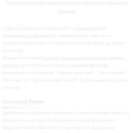
Рекламна політика проєкту «Інтерактивна мапа локальних
брендів»
Редакція керується в своїй роботі
"Кодексом етики
українського журналіста"
, затвердженим Комісією з
журналістської етики. Поскаржитись на матеріал до Комісії
можна
тут
Видання є членом
Асоціації Незалежні регіональні видавці
України
та Всесвітньої асоціації видавців
WAN-IFRA
Матеріали з позначками "Новини компаній", "Прес-служба",
"Реклама" та "Партнерський проєкт" опубліковані на правах
реклами.
Здійснено за підтримки програми «Сильніші разом: Медіа та
Демократія», що реалізується Всесвітньою асоціацією
видавців новин (WAN-IFRA) у партнерстві з Асоціацією