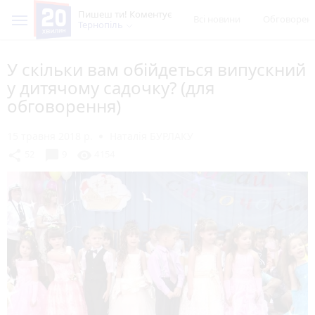
Пишеш ти! Коментує
Всі новини
Обговорен
Тернопіль
У скільки вам обійдеться випускний
у дитячому садочку? (для
обговорення)
15 травня 2018 р.
Наталія БУРЛАКУ
chat_bubble
share
visibility
52
9
4154