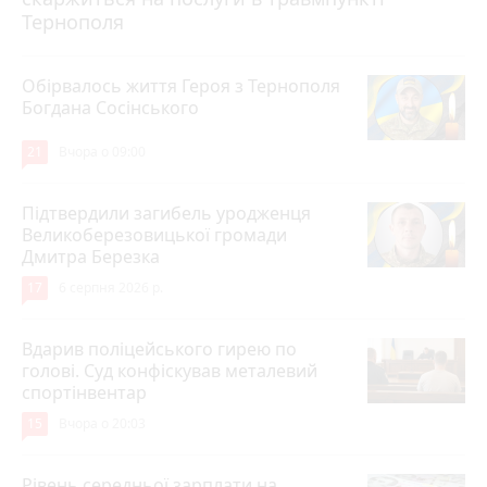
Тернополя
Обірвалось життя Героя з Тернополя
Богдана Сосінського
21
Вчора о 09:00
Підтвердили загибель уродженця
Великоберезовицької громади
Дмитра Березка
17
6 серпня 2026 р.
Вдарив поліцейського гирею по
голові. Суд конфіскував металевий
спортінвентар
15
Вчора о 20:03
Рівень середньої зарплати на