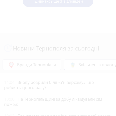
Дивитись ще 3 відповідей
Новини Тернополя за сьогодні
Бренди Тернопілля
Звільнені з полон
14:04
Знову розрили біля «Універсаму»: що
роблять цього разу?
13:00
На Тернопільщині за добу ліквідували сім
пожеж
12:03
Електромонтер впав із шестиметрової висоти