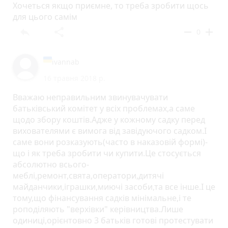
Хочеться якщо приємне, то треба зробити щось
для цього самім
reply
share
remove
add
0
ivannab
16 травня 2018 р.
Вважаю неправильним звинувачувати
батьківський комітет у всіх проблемах,а саме
щодо збору коштів.Адже у кожному садку перед
вихователями є вимога від завідуючого садком.І
саме вони розказують(часто в наказовій формі)-
що і як треба зробити чи купити.Це стосується
абсолютно всього-
меблі,ремонт,свята,оператори,дитячі
майданчики,іграшки,миючі засоби,та все інше.І це
тому,що фінансування садків мінімальне,і те
роподіляють "верхівки" керівництва.Лише
одиниці,орієнтовно 3 батьків готові протестувати