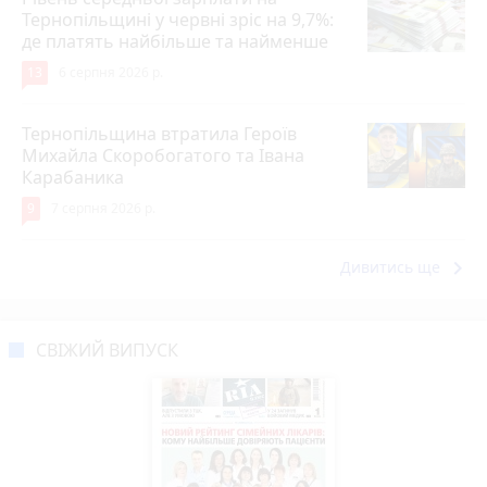
Тернопільщині у червні зріс на 9,7%:
де платять найбільше та найменше
13
6 серпня 2026 р.
Тернопільщина втратила Героїв
Михайла Скоробогатого та Івана
Карабаника
9
7 серпня 2026 р.
keyboard_arrow_right
Дивитись ще
СВІЖИЙ ВИПУСК