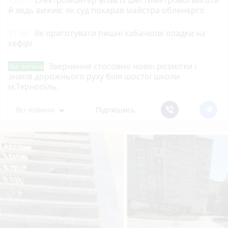
й ледь вижив: як суд покарав майстра обленерго
11:00
Як приготувати пишні кабачкові оладки на
кефірі
Звернення стосовно нової розмітки і
Від читача
знаків дорожнього руху біля шостої школи
м.Тернопіль.
Всі новини
Підпишись