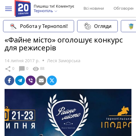
Пишеш ти! Коментує
Всі новини
Обговорен
Тернопіль
Робота у Тернополі!
Огляди
«Файне місто» оголошує конкурс
для режисерів
14 липня 2017 р.
Леся Заморська
chat_bubble
share
visibility
0
0
88