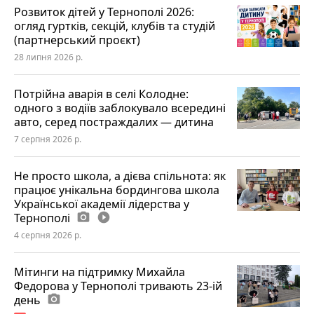
Розвиток дітей у Тернополі 2026:
огляд гуртків, секцій, клубів та студій
(партнерський проєкт)
28 липня 2026 р.
Потрійна аварія в селі Колодне:
одного з водіїв заблокувало всередині
авто, серед постраждалих — дитина
7 серпня 2026 р.
Не просто школа, а дієва спільнота: як
працює унікальна бордингова школа
Української академії лідерства у
Тернополі
photo_camera
play_circle_filled
4 серпня 2026 р.
Мітинги на підтримку Михайла
Федорова у Тернополі тривають 23-ій
день
photo_camera