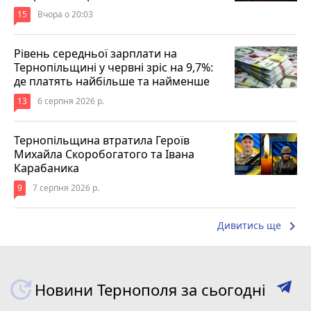
15
Вчора о 20:03
Рівень середньої зарплати на
Тернопільщині у червні зріс на 9,7%:
де платять найбільше та найменше
13
6 серпня 2026 р.
Тернопільщина втратила Героїв
Михайла Скоробогатого та Івана
Карабаника
9
7 серпня 2026 р.
keyboard_arrow_right
Дивитись ще
Новини Тернополя за сьогодні