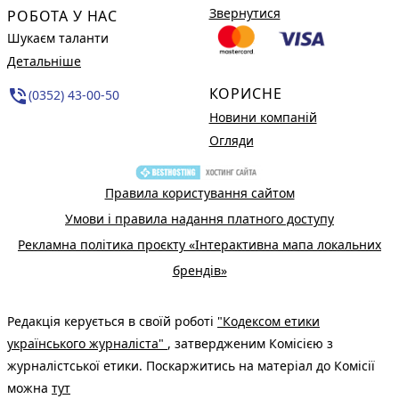
Звернутися
РОБОТА У НАС
Шукаєм таланти
Детальніше
КОРИСНЕ
phone_in_talk
(0352) 43-00-50
Новини компаній
Огляди
Правила користування сайтом
Умови і правила надання платного доступу
Рекламна політика проєкту «Інтерактивна мапа локальних
брендів»
Редакція керується в своїй роботі
"Кодексом етики
українського журналіста"
, затвердженим Комісією з
журналістської етики. Поскаржитись на матеріал до Комісії
можна
тут