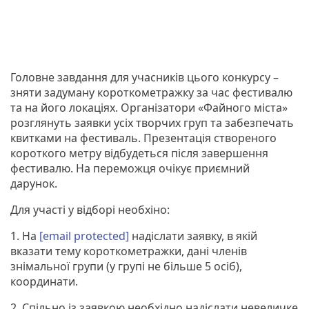
Головне завдання для учасників цього конкурсу –
зняти задуману короткометражку за час фестивалю
та на його локаціях. Організатори «Файного міста»
розглянуть заявки усіх творчих груп та забезпечать
квитками на фестиваль. Презентація створеного
короткого метру відбудеться після завершення
фестивалю. На переможця очікує приємний
дарунок.
Для участі у відборі необхіно:
1. На
[email protected]
надіслати заявку, в якій
вказати тему короткометражки, дані членів
знімальної групи (у групі не більше 5 осіб),
координати.
2. Спільно із заявкою необхідно надіслати невеличке