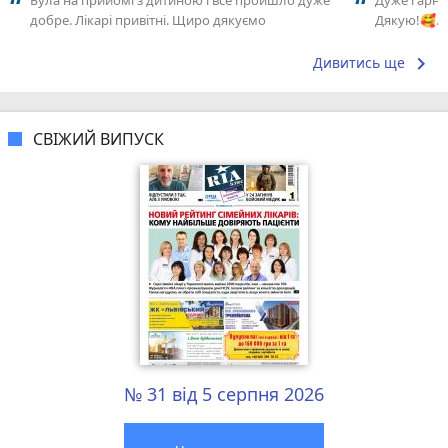
Була на прийомі з дитиною і все пройшло дуже
Дуже гарне 
добре. Лікарі привітні. Щиро дякуємо
Дякую!🥰…
keyboard_arrow_right
Дивитись ще
СВІЖИЙ ВИПУСК
№ 31 від 5 серпня 2026