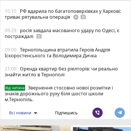
10:10
РФ вдарила по багатоповерхівках у Харкові:
триває рятувальна операція
play_circle_filled
photo_camera
09:29
росія завдала масованого удару по Одесі, є
постраждалі
photo_camera
09:00
Тернопільщина втратила Героїв Андрія
Іскоростенського та Володимира Дичка
21:00
Оренда квартир без ріелторів: чи реально
знайти житло в Тернополі
Звернення стосовно нової розмітки і
Від читача
знаків дорожнього руху біля шостої школи
м.Тернопіль.
Всі новини
Підпишись