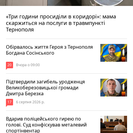
«Три години просиділи в коридорі»: мама
Вчора о 13:05
скаржиться на послуги в травмпункті
Тернополя
Обірвалось життя Героя з Тернополя
Богдана Сосінського
20
Вчора о 09:00
Підтвердили загибель уродженця
Великоберезовицької громади
Дмитра Березка
17
6 серпня 2026 р.
Вдарив поліцейського гирею по
голові. Суд конфіскував металевий
спортінвентар