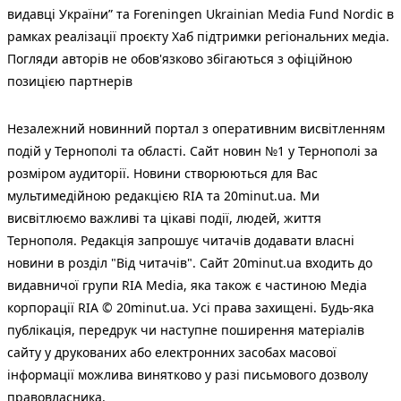
видавці України” та Foreningen Ukrainian Media Fund Nordic в
рамках реалізації проєкту Хаб підтримки регіональних медіа.
Погляди авторів не обов'язково збігаються з офіційною
позицією партнерів
Незалежний новинний портал з оперативним висвітленням
подій у Тернополі та області. Сайт новин №1 у Тернополі за
розміром аудиторії. Новини створюються для Вас
мультимедійною редакцією RIA та 20minut.ua. Ми
висвітлюємо важливі та цікаві події, людей, життя
Тернополя. Редакція запрошує читачів додавати власні
новини в розділ "Від читачів". Сайт 20minut.ua входить до
видавничої групи RIA Media, яка також є частиною Медіа
корпорації RIA © 20minut.ua. Усі права захищені. Будь-яка
публiкацiя, передрук чи наступне поширення матеріалів
сайту у друкованих або електронних засобах масової
інформації можлива винятково у разі письмового дозволу
правовласника.