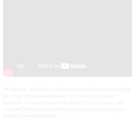
18 грудня – добірка найкращих українських мультиків
від студії «УкрАнімаФільм»: від класики, на якій
виросло не одне покоління дітей («Капітошка», «Як
Петрик П’яточкін слоників рахував») до нових робіт
українських режисерів.