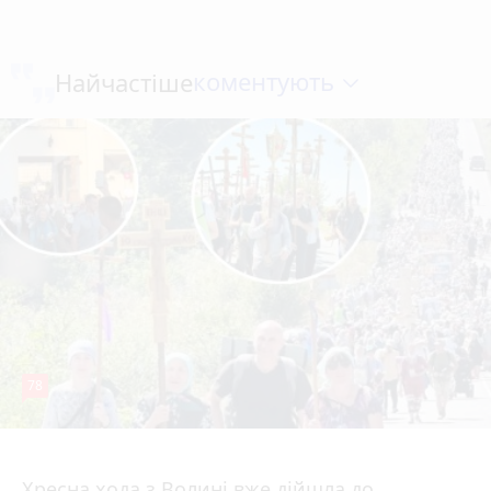
коментують
Найчастіше
78
4 серпня 2026 р.
Хресна хода з Волині вже дійшла до