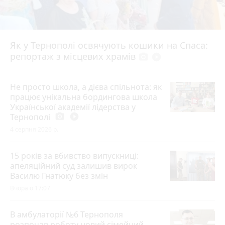
Як у Тернополі освячують кошики на Спаса:
репортаж з місцевих храмів
photo_camera
play_circle_filled
Не просто школа, а дієва спільнота: як
працює унікальна бордингова школа
Української академії лідерства у
Тернополі
photo_camera
play_circle_filled
4 серпня 2026 р.
15 років за вбивство випускниці:
апеляційний суд залишив вирок
Василю Гнатюку без змін
Вчора о 17:07
В амбулаторії №6 Тернополя
розпочав роботу новий сімейний