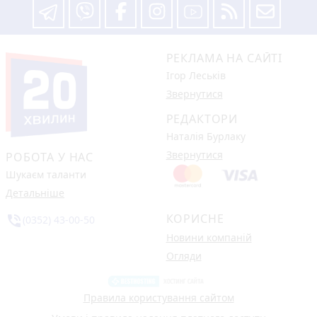
РЕКЛАМА НА САЙТІ
Ігор Леськів
Звернутися
РЕДАКТОРИ
Наталія Бурлаку
Звернутися
РОБОТА У НАС
Шукаєм таланти
Детальніше
КОРИСНЕ
phone_in_talk
(0352) 43-00-50
Новини компаній
Огляди
Правила користування сайтом