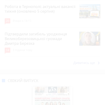
Робота в Тернополі: актуальні вакансії
тижня (оновлено 5 серпня)
20
Вчора о 14:13
Підтвердили загибель уродженця
Великоберезовицької громади
Дмитра Березка
14
3 години тому
keyboard_arrow_right
Дивитись ще
СВІЖИЙ ВИПУСК