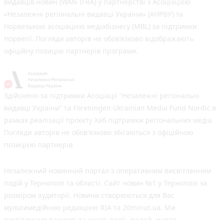
видавців новин (WAN-IFRA) у партнерстві з Асоціацією
«Незалежні регіональні видавці України» (АНРВУ) та
Норвезькою асоціацією медіабізнесу (MBL) за підтримки
Норвегії. Погляди авторів не обов’язково відображають
офіційну позицію партнерів програми.
Здійснено за підтримки Асоціації “Незалежні регіональні
видавці України” та Foreningen Ukrainian Media Fund Nordic в
рамках реалізації проєкту Хаб підтримки регіональних медіа.
Погляди авторів не обов'язково збігаються з офіційною
позицією партнерів
Незалежний новинний портал з оперативним висвітленням
подій у Тернополі та області. Сайт новин №1 у Тернополі за
розміром аудиторії. Новини створюються для Вас
мультимедійною редакцією RIA та 20minut.ua. Ми
висвітлюємо важливі та цікаві події, людей, життя