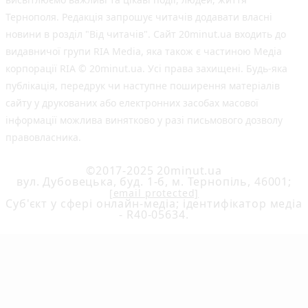
Тернополя. Редакція запрошує читачів додавати власні
новини в розділ "Від читачів". Сайт 20minut.ua входить до
видавничої групи RIA Media, яка також є частиною Медіа
корпорації RIA © 20minut.ua. Усі права захищені. Будь-яка
публiкацiя, передрук чи наступне поширення матеріалів
сайту у друкованих або електронних засобах масової
інформації можлива винятково у разі письмового дозволу
правовласника.
©2017-2025 20minut.ua
вул. Дубовецька, буд. 1-б, м. Тернопіль, 46001;
[email protected]
Cуб'єкт у сфері онлайн-медіа; ідентифікатор медіа
- R40-05634.