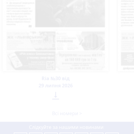
Ria №30 від
29 липня 2026

Всі номери >
Слідкуйте за нашими новинами