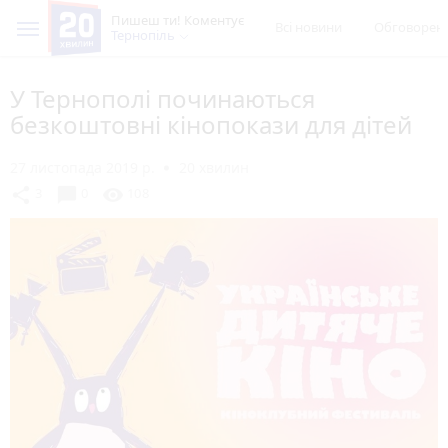
Пишеш ти! Коментує
Всі новини
Обговорен
Тернопіль
У Тернополі починаються
безкоштовні кінопокази для дітей
27 листопада 2019 р.
20 хвилин
chat_bubble
share
visibility
3
0
108