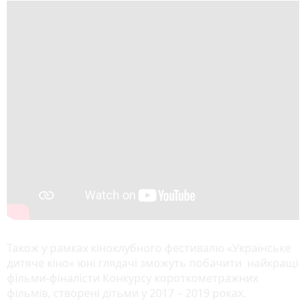
Також у рамках кіноклубного фестивалю «Українське
дитяче кіно» юні глядачі зможуть побачити найкращі
фільми-фіналісти Конкурсу короткометражних
фільмів, створені дітьми у 2017 – 2019 роках.