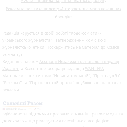
Умови і правила надання платного доступу
Рекламна політика проєкту «Інтерактивна мапа локальних
брендів»
Редакція керується в своїй роботі
"Кодексом етики
українського журналіста"
, затвердженим Комісією з
журналістської етики. Поскаржитись на матеріал до Комісії
можна
тут
Видання є членом
Асоціації Незалежні регіональні видавці
України
та Всесвітньої асоціації видавців
WAN-IFRA
Матеріали з позначками "Новини компаній", "Прес-служба",
"Реклама" та "Партнерський проєкт" опубліковані на правах
реклами.
Здійснено за підтримки програми «Сильніші разом: Медіа та
Демократія», що реалізується Всесвітньою асоціацією