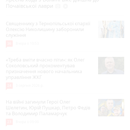
Почаївської лаври
photo_camera
play_circle_filled
Священнику з Тернопільської єпархії
Олексію Николишину заборонили
служіння
36
Вчора о 10:53
«Треба вміти вчасно піти»: як Олег
Соколовський прокоментував
призначення нового начальника
управління ЖКГ
24
3 серпня 2026 р.
На війні загинули Герої Олег
Шелетин, Юрій Пушкар, Петро Федів
та Володимир Паламарчук
23
Вчора о 09:00