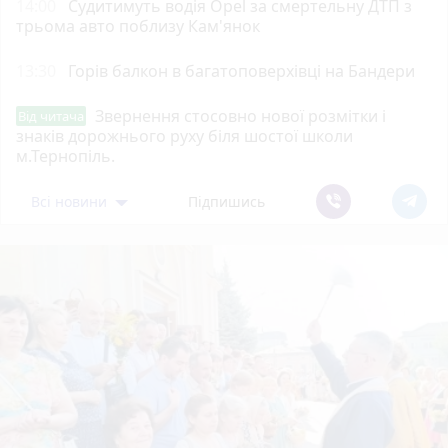
14:00
Судитимуть водія Opel за смертельну ДТП з
трьома авто поблизу Кам'янок
13:30
Горів балкон в багатоповерхівці на Бандери
Звернення стосовно нової розмітки і
Від читача
знаків дорожнього руху біля шостої школи
м.Тернопіль.
Всі новини
Підпишись