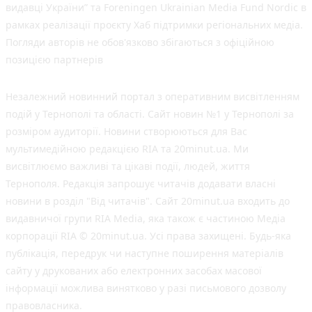
видавці України” та Foreningen Ukrainian Media Fund Nordic в
рамках реалізації проєкту Хаб підтримки регіональних медіа.
Погляди авторів не обов'язково збігаються з офіційною
позицією партнерів
Незалежний новинний портал з оперативним висвітленням
подій у Тернополі та області. Сайт новин №1 у Тернополі за
розміром аудиторії. Новини створюються для Вас
мультимедійною редакцією RIA та 20minut.ua. Ми
висвітлюємо важливі та цікаві події, людей, життя
Тернополя. Редакція запрошує читачів додавати власні
новини в розділ "Від читачів". Сайт 20minut.ua входить до
видавничої групи RIA Media, яка також є частиною Медіа
корпорації RIA © 20minut.ua. Усі права захищені. Будь-яка
публiкацiя, передрук чи наступне поширення матеріалів
сайту у друкованих або електронних засобах масової
інформації можлива винятково у разі письмового дозволу
правовласника.