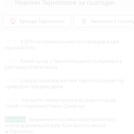
Новини Тернополя за сьогодні
Бренди Тернопілля
Звільнені з полон
11:20
В ДТП на Кременеччині постраждав водій
Hyundai Getz
11:05
Юний кухар з Тернопільщини стажувався у
ресторані Клопотенка
10:30
Шахраї ошукали жителя Тернопільщини під
приводом продажу дров
10:10
«На щиті» повертається до рідного дому
Герой з Чорткова Роман Склярчук
Звернення стосовно нової розмітки і
Від читача
знаків дорожнього руху біля шостої школи
м.Тернопіль.