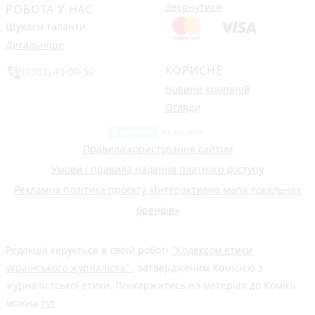
Звернутися
РОБОТА У НАС
Шукаєм таланти
Детальніше
КОРИСНЕ
phone_in_talk
(0352) 43-00-50
Новини компаній
Огляди
Правила користування сайтом
Умови і правила надання платного доступу
Рекламна політика проєкту «Інтерактивна мапа локальних
брендів»
Редакція керується в своїй роботі
"Кодексом етики
українського журналіста"
, затвердженим Комісією з
журналістської етики. Поскаржитись на матеріал до Комісії
можна
тут