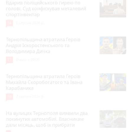
Вдарив поліцейського гирею по
голові. Суд конфіскував металевий
спортінвентар
16
8 серпня 2026 р.
Тернопільщина втратила Героїв
Андрія Іскоростенського та
Володимира Дичка
11
Вчора о 09:00
Тернопільщина втратила Героїв
Михайла Скоробогатого та Івана
Карабаника
10
7 серпня 2026 р.
На вулицях Тернополя виявили два
покинутих автомобілі. Власникам
дали місяць, щоб їх прибрати