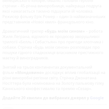
Венеційського кінофестивалю. Головня героїня
стрічки – 45-річна виноробниця, найкраща подруга
якої намагається таємно підшукати їй чоловіка.
Режисер фільму Ерік Ромер – один із найвизначніших
представників «Нової хвилі» французького кіно.
Драматичний трилер
«Будь моїм сином»
– робота
Жиля Леграна, відомого як продюсер зворушливої
трилогії «Белль і Себастьян» про пригоди хлопчика і
собаки. Стрічка «Будь моїм сином» розповідає про
пошуки гідного спадкоємця власником престижного
маєтку й виноградників.
Знятий на трьох континентах документальний
фільм
«Мондовино»
досліджує вплив глобалізації на
різні виноробні регіони світу. Стрічка Джонатана
Носіттера була номінована на Золоту пальмову гілку
Каннського кінофестивалю та премію «Сезар».
Додайте 20 хвилин до вибраних джерел у
Google