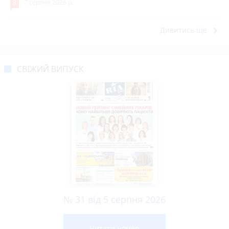
9
7 серпня 2026 р.
keyboard_arrow_right
Дивитись ще
СВІЖИЙ ВИПУСК
№ 31 від 5 серпня 2026
Читати номер