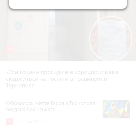
48
«Три години просиділи в коридорі»: мама
8 серпня 2026 р.
скаржиться на послуги в травмпункті
Тернополя
Обірвалось життя Героя з Тернополя
Богдана Сосінського
21
8 серпня 2026 р.