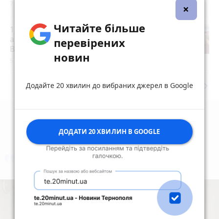
7 серпня 2026 р.
×
Читайте більше
15 років за вбивство випускниці:
апеляційний суд залишив вирок
перевірених
Василю Гнатюку без змін
новин
5 серпня 2026 р.
keyboard_arrow_right
Дивитись ще
Додайте 20 хвилин до вибраних джерел в Google
ДОДАТИ 20 ХВИЛИН В GOOGLE
коментують
Найчастіше