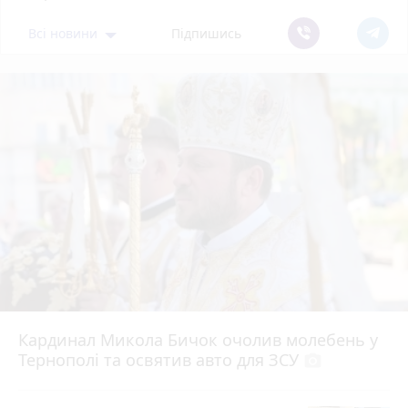
Всі новини
Підпишись
Кардинал Микола Бичок очолив молебень у
Тернополі та освятив авто для ЗСУ
photo_camera