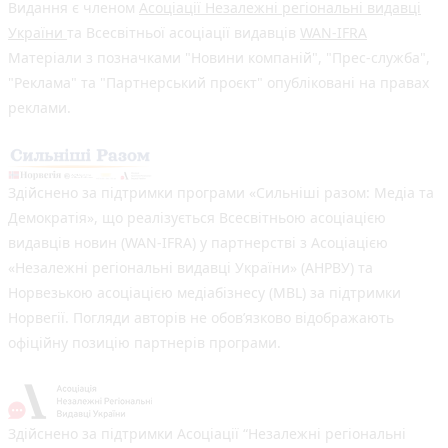
Видання є членом
Асоціації Незалежні регіональні видавці
України
та Всесвітньої асоціації видавців
WAN-IFRA
Матеріали з позначками "Новини компаній", "Прес-служба",
"Реклама" та "Партнерський проєкт" опубліковані на правах
реклами.
Здійснено за підтримки програми «Сильніші разом: Медіа та
Демократія», що реалізується Всесвітньою асоціацією
видавців новин (WAN-IFRA) у партнерстві з Асоціацією
«Незалежні регіональні видавці України» (АНРВУ) та
Норвезькою асоціацією медіабізнесу (MBL) за підтримки
Норвегії. Погляди авторів не обов’язково відображають
офіційну позицію партнерів програми.
Здійснено за підтримки Асоціації “Незалежні регіональні