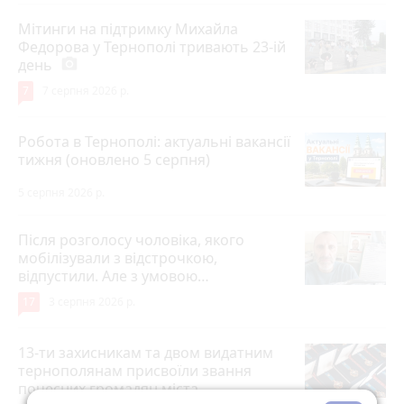
Мітинги на підтримку Михайла
Федорова у Тернополі тривають 23-ій
день
photo_camera
7
7 серпня 2026 р.
Робота в Тернополі: актуальні вакансії
тижня (оновлено 5 серпня)
5 серпня 2026 р.
Після розголосу чоловіка, якого
мобілізували з відстрочкою,
відпустили. Але з умовою…
17
3 серпня 2026 р.
13-ти захисникам та двом видатним
тернополянам присвоїли звання
почесних громадян міста