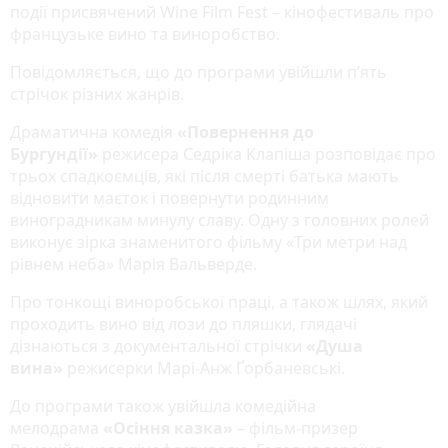
події присвячений Wine Film Fest – кінофестиваль про
французьке вино та виноробство.
Повідомляється, що до програми увійшли п’ять
стрічок різних жанрів.
Драматична комедія
«Повернення до
Бургундії»
режисера Седріка Клапіша розповідає про
трьох спадкоємців, які після смерті батька мають
відновити маєток і повернути родинним
виноградникам минулу славу. Одну з головних ролей
виконує зірка знаменитого фільму «Три метри над
рівнем неба» Марія Вальверде.
Про тонкощі виноробської праці, а також шлях, який
проходить вино від лози до пляшки, глядачі
дізнаються з документальної стрічки
«Душа
вина»
режисерки Марі-Анж Ґорбаневські.
До програми також увійшла комедійна
мелодрама
«Осіння казка»
– фільм-призер