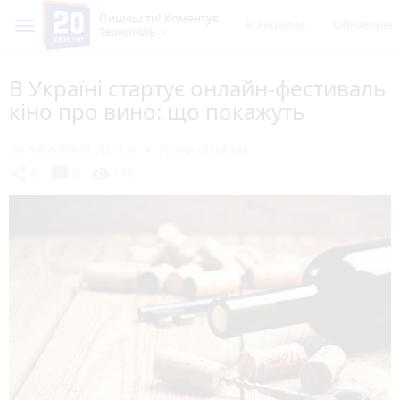
Пишеш ти! Коментує
Всі новини
Обговорен
Тернопіль
В Україні стартує онлайн-фестиваль
кіно про вино: що покажуть
20 листопада 2021 р.
Діана Олійник
chat_bubble
share
visibility
0
0
140