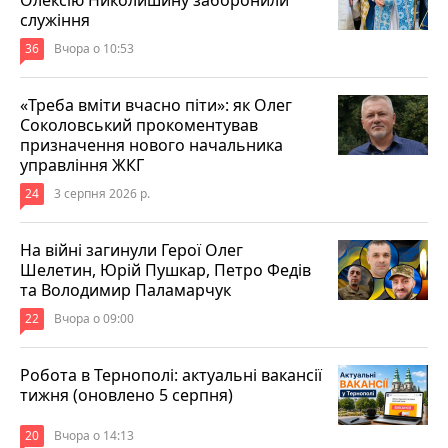
служіння
36
Вчора о 10:53
«Треба вміти вчасно піти»: як Олег
Соколовський прокоментував
призначення нового начальника
управління ЖКГ
24
3 серпня 2026 р.
На війні загинули Герої Олег
Шелетин, Юрій Пушкар, Петро Федів
та Володимир Паламарчук
22
Вчора о 09:00
Робота в Тернополі: актуальні вакансії
тижня (оновлено 5 серпня)
20
Вчора о 14:13