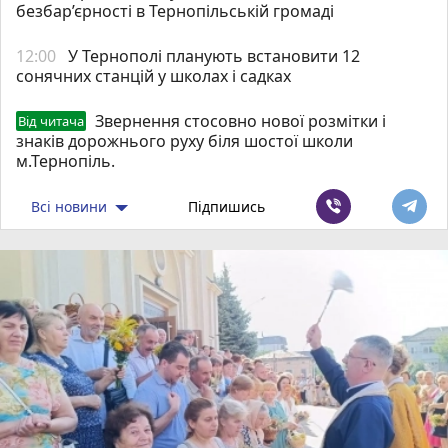
безбар’єрності в Тернопільській громаді
12:00
У Тернополі планують встановити 12
сонячних станцій у школах і садках
Звернення стосовно нової розмітки і
Від читача
знаків дорожнього руху біля шостої школи
м.Тернопіль.
Всі новини
Підпишись