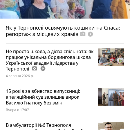
Як у Тернополі освячують кошики на Спаса:
репортаж з місцевих храмів
photo_camera
play_circle_filled
Не просто школа, а дієва спільнота: як
працює унікальна бордингова школа
Української академії лідерства у
Тернополі
photo_camera
play_circle_filled
4 серпня 2026 р.
15 років за вбивство випускниці:
апеляційний суд залишив вирок
Василю Гнатюку без змін
Вчора о 17:07
В амбулаторії №6 Тернополя