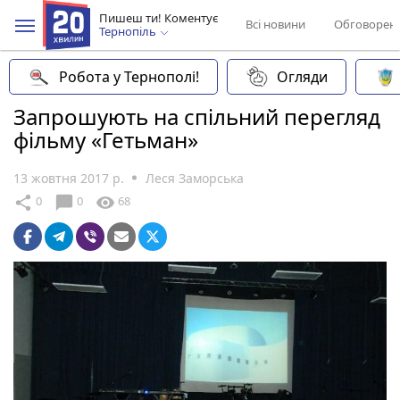
Пишеш ти! Коментує
Всі новини
Обговорен
Тернопіль
Робота у Тернополі!
Огляди
Запрошують на спільний перегляд
фільму «Гетьман»
13 жовтня 2017 р.
Леся Заморська
chat_bubble
share
visibility
0
0
68