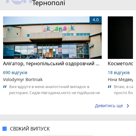
Тернополі
4.0
Алігатор, тернопільський оздоровчий комплекс
Косметолог
690 відгуків
18 відгуків
Volodymyr Bortniak
Ніна Медвед
Вже вдруге в мене аналогічний випадок в
Вітаю, в са
ресторані. Сидів півгодини,ніхто не підійшов не
просто бомб
взяв замовлення. На наступний раз...
👏.. я тепер
keyboard_arrow_right
Дивитись ще
СВІЖИЙ ВИПУСК