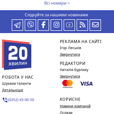
Всі номери >
Слідкуйте за нашими новинами
РЕКЛАМА НА САЙТІ
Ігор Леськів
Звернутися
РЕДАКТОРИ
Наталія Бурлаку
Звернутися
РОБОТА У НАС
Шукаєм таланти
Детальніше
КОРИСНЕ
phone_in_talk
(0352) 43-00-50
Новини компаній
Огляди