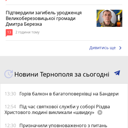
Підтвердили загибель уродженця
Великоберезовицької громади
Дмитра Березка
13
2 години тому
keyboard_arrow_right
Дивитись ще
Новини Тернополя за сьогодні
13:30
Горів балкон в багатоповерхівці на Бандери
12:54
Під час святкової служби у соборі Різдва
Христового людині викликали «швидку»
play_circle_filled
12:30
Призначили уповноваженого з питань