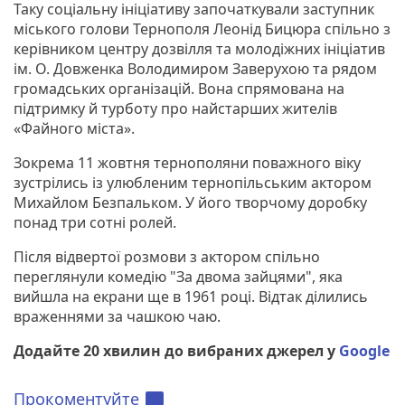
Таку соціальну ініціативу започаткували заступник
міського голови Тернополя Леонід Бицюра спільно з
керівником центру дозвілля та молодіжних ініціатив
ім. О. Довженка Володимиром Заверухою та рядом
громадських організацій. Вона спрямована на
підтримку й турботу про найстарших жителів
«Файного міста».
Зокрема 11 жовтня тернополяни поважного віку
зустрілись із улюбленим тернопільським актором
Михайлом Безпальком. У його творчому доробку
понад три сотні ролей.
Після відвертої розмови з актором спільно
переглянули комедію "За двома зайцями", яка
вийшла на екрани ще в 1961 році. Відтак ділились
враженнями за чашкою чаю.
Додайте 20 хвилин до вибраних джерел у
Google
Прокоментуйте
chat_bubble