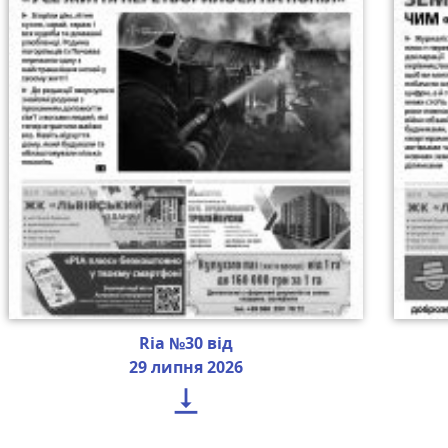
Ria №30 від
29 липня 2026
