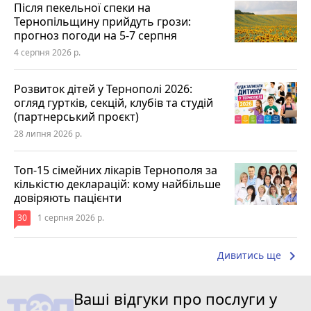
Після пекельної спеки на
Тернопільщину прийдуть грози:
прогноз погоди на 5-7 серпня
4 серпня 2026 р.
Розвиток дітей у Тернополі 2026:
огляд гуртків, секцій, клубів та студій
(партнерський проєкт)
28 липня 2026 р.
Топ-15 сімейних лікарів Тернополя за
кількістю декларацій: кому найбільше
довіряють пацієнти
30
1 серпня 2026 р.
keyboard_arrow_right
Дивитись ще
Ваші відгуки про послуги у