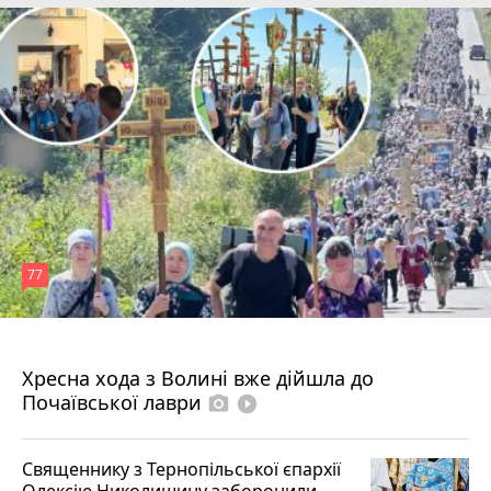
77
4 серпня 2026 р.
Хресна хода з Волині вже дійшла до
Почаївської лаври
photo_camera
play_circle_filled
Священнику з Тернопільської єпархії
Олексію Николишину заборонили