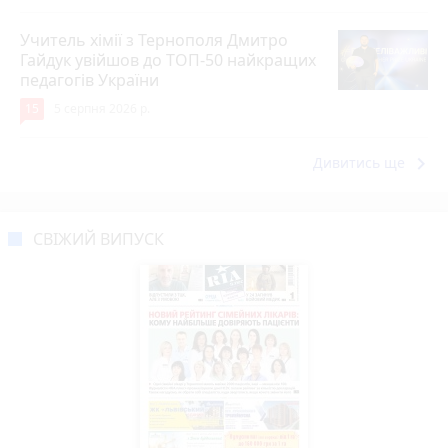
Учитель хімії з Тернополя Дмитро
Гайдук увійшов до ТОП-50 найкращих
педагогів України
15
5 серпня 2026 р.
keyboard_arrow_right
Дивитись ще
СВІЖИЙ ВИПУСК