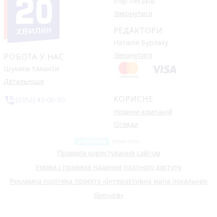
Ігор Леськів
Звернутися
РЕДАКТОРИ
Наталія Бурлаку
Звернутися
РОБОТА У НАС
Шукаєм таланти
Детальніше
КОРИСНЕ
phone_in_talk
(0352) 43-00-50
Новини компаній
Огляди
Правила користування сайтом
Умови і правила надання платного доступу
Рекламна політика проєкту «Інтерактивна мапа локальних
брендів»