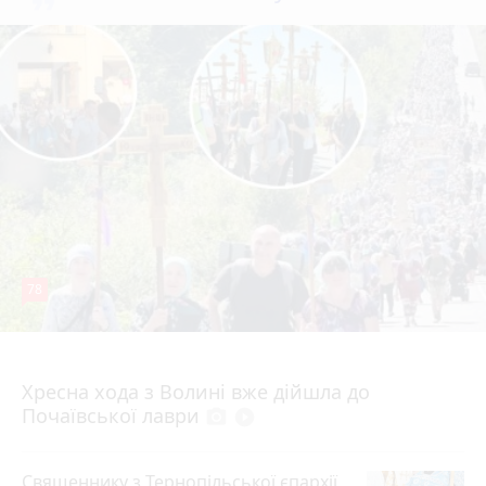
78
4 серпня 2026 р.
Хресна хода з Волині вже дійшла до
Почаївської лаври
photo_camera
play_circle_filled
Священнику з Тернопільської єпархії