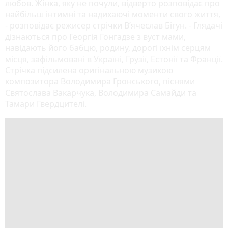
любов. Жінка, яку не почули, відверто розповідає про
найбільш інтимні та надихаючі моменти свого життя,
- розповідає режисер стрічки В’ячеслав Бігун. - Глядачі
дізнаються про Георгія Гонгадзе з вуст мами,
навідають його бабцю, родину, дорогі їхнім серцям
місця, зафільмовані в Україні, Грузії, Естонії та Франції.
Стрічка підсилена оригінальною музикою
композитора Володимира Гронського, піснями
Святослава Вакарчука, Володимира Самайди та
Тамари Гвердцителі.