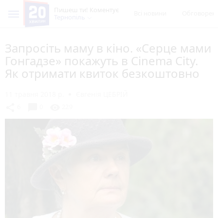
Пишеш ти! Коментує
Всі новини
Обговорен
Тернопіль
Запросіть маму в кіно. «Серце мами
Гонгадзе» покажуть в Cinema City.
Як отримати квиток безкоштовно
11 травня 2018 р.
Євгенія ЦЕБРІЙ
chat_bubble
share
visibility
6
0
229