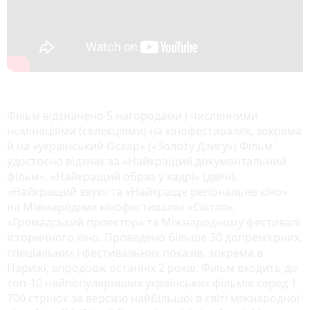
Фільм відзначено 5 нагородами і численними
номінаціями (селекціями) на кінофестивалях, зокрема
й на «український Оскар» («Золоту Дзигу») Фільм
удостоєно відзнак за «Найкращий документальний
фільм», «Найкращий образ у кадрі» (двічі),
«Найкращий звук» та «Найкраще регіональне кіно»
на Міжнародних кінофестивалях «Світло»,
«Громадський проектор» та Міжнародному фестивалі
історичного кіно. Проведено більше 30 допрем’єрних,
спеціальних і фестивальних показів, зокрема в
Парижі, впродовж останніх 2 років. Фільм входить до
топ-10 найпопулярніших українських фільмів серед 1
700 стрічок за версією найбільшої в світі міжнародної