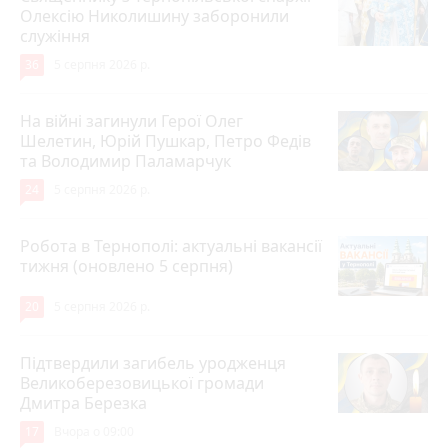
Олексію Николишину заборонили
служіння
36
5 серпня 2026 р.
На війні загинули Герої Олег
Шелетин, Юрій Пушкар, Петро Федів
та Володимир Паламарчук
24
5 серпня 2026 р.
Робота в Тернополі: актуальні вакансії
тижня (оновлено 5 серпня)
20
5 серпня 2026 р.
Підтвердили загибель уродженця
Великоберезовицької громади
Дмитра Березка
17
Вчора о 09:00