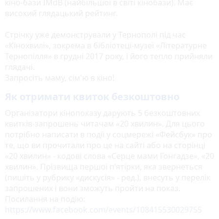
кіно-бази IMdB (найбільшої в світі кінобази). Має
високий глядацький рейтинг.
Стрічку уже демонстрували у Тернополі під час
«Кінохвилі», зокрема в бібліотеці-музеї «Літературне
Тернопілля» в грудні 2017 року, і його тепло прийняли
глядачі.
Запросіть маму, сім'ю в кіно!
Як отримати квиток безкоштовно
Організатори кінопоказу дарують 5 безкоштовних
квитків-запрошень читачам «20 хвилин». Для цього
потрібно написати в події у соцмережі «Фейсбук» про
те, що ви прочитали про це на сайті або на сторінці
«20 хвилин» - кодові слова «Серце мами Гонгадзе», «20
хвилин». Прізвища першої п’ятірки, яка звернеться
(пишіть у рубрику «дискусія» - ред.), внесуть у перелік
запрошених і вони зможуть пройти на показ.
Посилання на подію:
https://www.facebook.com/events/108415530029755