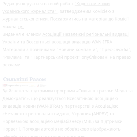
Редакція керується в своїй роботі
"Кодексом етики
українського журналіста"
, затвердженим Комісією з
журналістської етики. Поскаржитись на матеріал до Комісії
можна
тут
Видання є членом
Асоціації Незалежні регіональні видавці
України
та Всесвітньої асоціації видавців
WAN-IFRA
Матеріали з позначками "Новини компаній", "Прес-служба",
"Реклама" та "Партнерський проєкт" опубліковані на правах
реклами.
Здійснено за підтримки програми «Сильніші разом: Медіа та
Демократія», що реалізується Всесвітньою асоціацією
видавців новин (WAN-IFRA) у партнерстві з Асоціацією
«Незалежні регіональні видавці України» (АНРВУ) та
Норвезькою асоціацією медіабізнесу (MBL) за підтримки
Норвегії. Погляди авторів не обов’язково відображають
офіційну позицію партнерів програми.