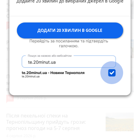
Додайте 20 хвилин до вибраних джерел в Google
«Дорогу зробили, і на тому все»: чи
задоволені мешканці ремонтом на
Стуса, 2
5
4 серпня 2026 р.
ДОДАТИ 20 ХВИЛИН В GOOGLE
Робота в Тернополі: актуальні вакансії
тижня (оновлено 5 серпня)
5 серпня 2026 р.
Після розголосу чоловіка, якого
мобілізували з відстрочкою,
відпустили. Але з умовою…
10
3 серпня 2026 р.
Після пекельної спеки на
Тернопільщину прийдуть грози:
прогноз погоди на 5-7 серпня
4 серпня 2026 р.