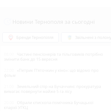
Новини Тернополя за сьогодні
Бренди Тернопілля
Звільнені з полон
08:00
Частині пенсіонерів та пільговиків потрібно
змінити банк до 15 вересня
22:00
«Петрик П’яточкин у кіно»: що відомо про
фільм
21:00
Земельний спір на Бучаччині: прокуратура
вимагає повернути майже 5 га лісу
20:00
Обрали єпископа-помічника Бучацької
єпархії УГКЦ