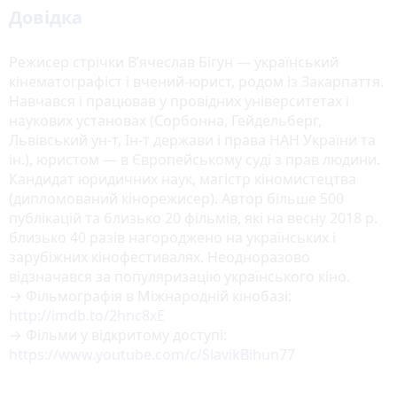
Довідка
Режисер стрічки В’ячеслав Бігун ― український
кінематографіст і вчений-юрист, родом із Закарпаття.
Навчався і працював у провідних університетах і
наукових установах (Сорбонна, Гейдельберг,
Львівський ун-т, Ін-т держави і права НАН України та
ін.), юристом ― в Європейському суді з прав людини.
Кандидат юридичних наук, магістр кіномистецтва
(дипломований кінорежисер). Автор більше 500
публікацій та близько 20 фільмів, які на весну 2018 р.
близько 40 разів нагороджено на українських і
зарубіжних кінофестивалях. Неодноразово
відзначався за популяризацію українського кіно.
→ Фільмографія в Міжнародній кінобазі:
http://imdb.to/2hnc8xE
→ Фільми у відкритому доступі:
https://www.youtube.com/c/SlavikBihun77