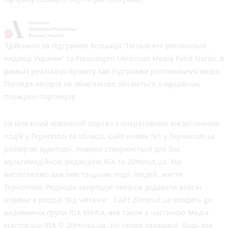
Здійснено за підтримки Асоціації “Незалежні регіональні
видавці України” та Foreningen Ukrainian Media Fund Nordic в
рамках реалізації проєкту Хаб підтримки регіональних медіа.
Погляди авторів не обов'язково збігаються з офіційною
позицією партнерів
Незалежний новинний портал з оперативним висвітленням
подій у Тернополі та області. Сайт новин №1 у Тернополі за
розміром аудиторії. Новини створюються для Вас
мультимедійною редакцією RIA та 20minut.ua. Ми
висвітлюємо важливі та цікаві події, людей, життя
Тернополя. Редакція запрошує читачів додавати власні
новини в розділ "Від читачів". Сайт 20minut.ua входить до
видавничої групи RIA Media, яка також є частиною Медіа
корпорації RIA © 20minut.ua. Усі права захищені. Будь-яка