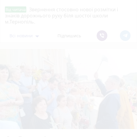
Звернення стосовно нової розмітки і
Від читача
знаків дорожнього руху біля шостої школи
м.Тернопіль.
Всі новини
Підпишись