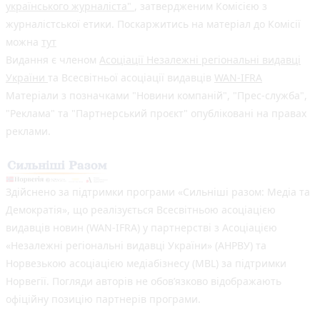
українського журналіста"
, затвердженим Комісією з
журналістської етики. Поскаржитись на матеріал до Комісії
можна
тут
Видання є членом
Асоціації Незалежні регіональні видавці
України
та Всесвітньої асоціації видавців
WAN-IFRA
Матеріали з позначками "Новини компаній", "Прес-служба",
"Реклама" та "Партнерський проєкт" опубліковані на правах
реклами.
Здійснено за підтримки програми «Сильніші разом: Медіа та
Демократія», що реалізується Всесвітньою асоціацією
видавців новин (WAN-IFRA) у партнерстві з Асоціацією
«Незалежні регіональні видавці України» (АНРВУ) та
Норвезькою асоціацією медіабізнесу (MBL) за підтримки
Норвегії. Погляди авторів не обов’язково відображають
офіційну позицію партнерів програми.