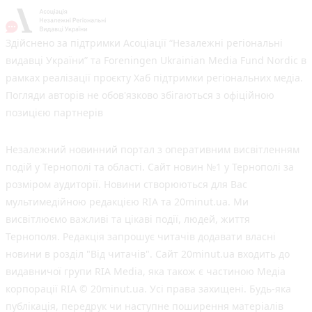
Здійснено за підтримки Асоціації “Незалежні регіональні
видавці України” та Foreningen Ukrainian Media Fund Nordic в
рамках реалізації проєкту Хаб підтримки регіональних медіа.
Погляди авторів не обов'язково збігаються з офіційною
позицією партнерів
Незалежний новинний портал з оперативним висвітленням
подій у Тернополі та області. Сайт новин №1 у Тернополі за
розміром аудиторії. Новини створюються для Вас
мультимедійною редакцією RIA та 20minut.ua. Ми
висвітлюємо важливі та цікаві події, людей, життя
Тернополя. Редакція запрошує читачів додавати власні
новини в розділ "Від читачів". Сайт 20minut.ua входить до
видавничої групи RIA Media, яка також є частиною Медіа
корпорації RIA © 20minut.ua. Усі права захищені. Будь-яка
публiкацiя, передрук чи наступне поширення матеріалів