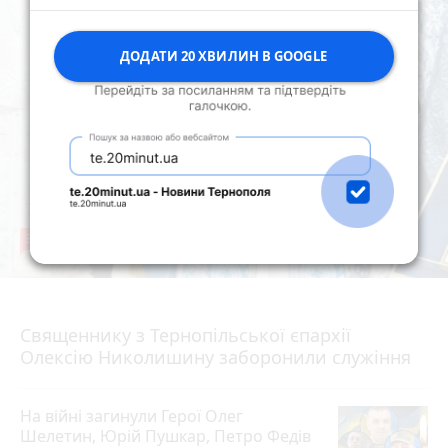
ДОДАТИ 20 ХВИЛИН В GOOGLE
36
5 серпня 2026 р.
Священнику з Тернопільської єпархії
Олексію Николишину заборонили служіння
На війні загинули Герої Олег
Шелетин, Юрій Пушкар, Петро Федів