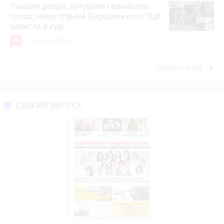
Ламали ребра, катували і вимагали
гроші: чому справа Борщівського ТЦК
зависла в суді
14
5 серпня 2026 р.
keyboard_arrow_right
Дивитись ще
СВІЖИЙ ВИПУСК