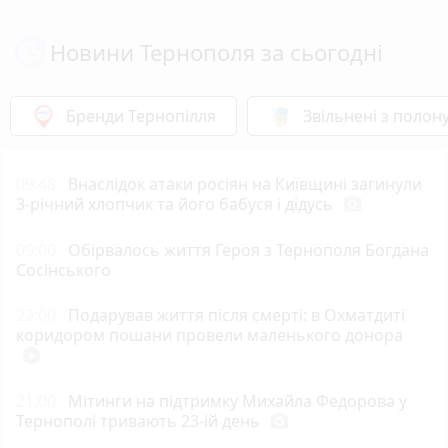
Новини Тернополя за сьогодні
Бренди Тернопілля
Звільнені з полон
09:48
Внаслідок атаки росіян на Київщині загинули
3-річний хлопчик та його бабуся і дідусь
photo_camera
09:00
Обірвалось життя Героя з Тернополя Богдана
Сосінського
22:00
Подарував життя після смерті: в Охматдиті
коридором пошани провели маленького донора
play_circle_filled
21:00
Мітинги на підтримку Михайла Федорова у
Тернополі тривають 23-ій день
photo_camera