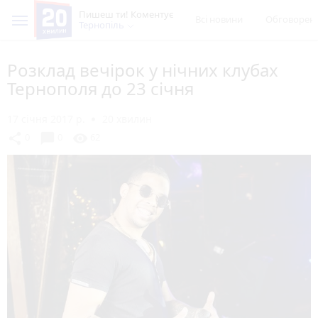
Пишеш ти! Коментує
Всі новини
Обговорен
Тернопіль
Розклад вечірок у нічних клубах
Тернополя до 23 січня
17 січня 2017 р.
20 хвилин
chat_bubble
share
visibility
0
0
62