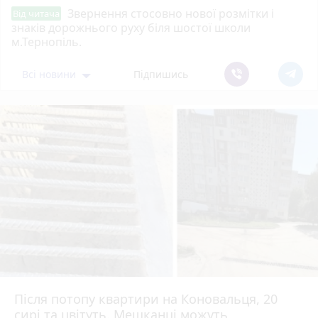
Звернення стосовно нової розмітки і
Від читача
знаків дорожнього руху біля шостої школи
м.Тернопіль.
Всі новини
Підпишись
Після потопу квартири на Коновальця, 20
сирі та цвітуть. Мешканці можуть