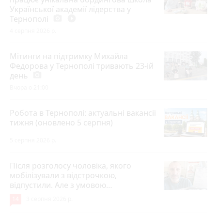
Української академії лідерства у
Тернополі
photo_camera
play_circle_filled
4 серпня 2026 р.
Мітинги на підтримку Михайла
Федорова у Тернополі тривають 23-ій
день
photo_camera
Вчора о 21:00
Робота в Тернополі: актуальні вакансії
тижня (оновлено 5 серпня)
5 серпня 2026 р.
Після розголосу чоловіка, якого
мобілізували з відстрочкою,
відпустили. Але з умовою…
14
3 серпня 2026 р.