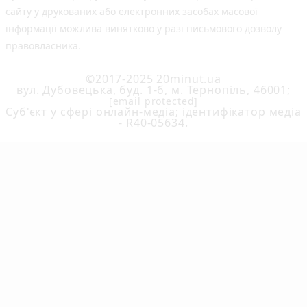
сайту у друкованих або електронних засобах масової
інформації можлива винятково у разі письмового дозволу
правовласника.
©2017-2025 20minut.ua
вул. Дубовецька, буд. 1-б, м. Тернопіль, 46001;
[email protected]
Cуб'єкт у сфері онлайн-медіа; ідентифікатор медіа
- R40-05634.