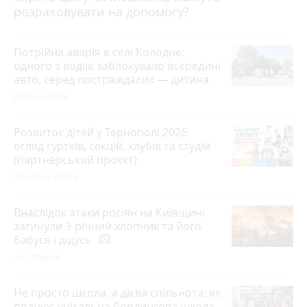
розраховувати на допомогу?
Потрійна аварія в селі Колодне:
одного з водіїв заблокувало всередині
авто, серед постраждалих — дитина
Вчора о 17:04
Розвиток дітей у Тернополі 2026:
огляд гуртків, секцій, клубів та студій
(партнерський проєкт)
28 липня 2026 р.
Внаслідок атаки росіян на Київщині
загинули 3-річний хлопчик та його
бабуся і дідусь
photo_camera
за 2 години
Не просто школа, а дієва спільнота: як
працює унікальна бордингова школа