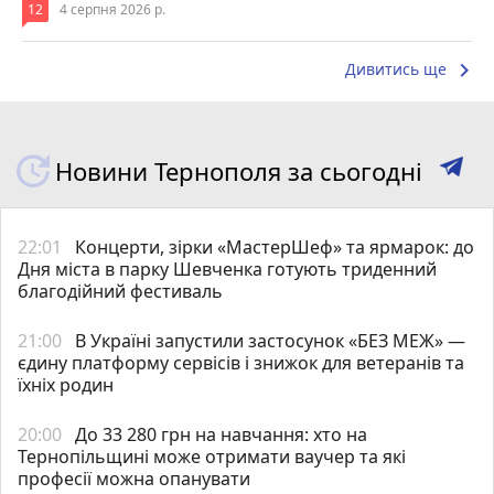
12
4 серпня 2026 р.
keyboard_arrow_right
Дивитись ще
Новини Тернополя за сьогодні
22:01
Концерти, зірки «МастерШеф» та ярмарок: до
Дня міста в парку Шевченка готують триденний
благодійний фестиваль
21:00
В Україні запустили застосунок «БЕЗ МЕЖ» —
єдину платформу сервісів і знижок для ветеранів та
їхніх родин
20:00
До 33 280 грн на навчання: хто на
Тернопільщині може отримати ваучер та які
професії можна опанувати