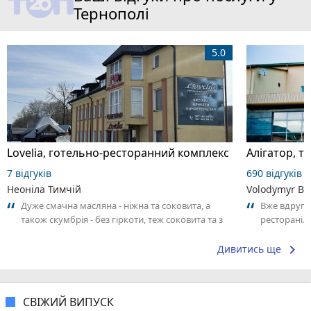
Тернополі
5.0
Lovelia, готельно-ресторанний комплекс
7 відгуків
690 відгуків
Неоніла Тимчій
Volodymyr Bo
Дуже смачна масляна - ніжна та соковита, а
Вже вдруге
також скумбрія - без гіркоти, теж соковита та з
ресторані. 
приємним ароматом. Як поціновувач...
взяв замовл
keyboard_arrow_right
Дивитись ще
СВІЖИЙ ВИПУСК