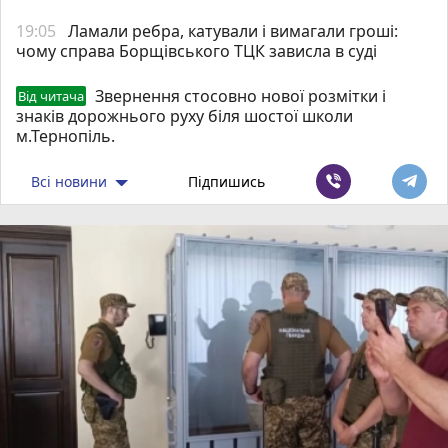
19:05
Ламали ребра, катували і вимагали гроші:
чому справа Борщівського ТЦК зависла в суді
Звернення стосовно нової розмітки і
Від читача
знаків дорожнього руху біля шостої школи
м.Тернопіль.
Всі новини
Підпишись