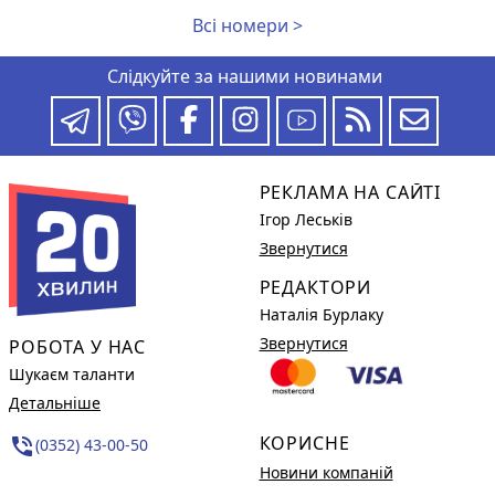
Всі номери >
Слідкуйте за нашими новинами
РЕКЛАМА НА САЙТІ
Ігор Леськів
Звернутися
РЕДАКТОРИ
Наталія Бурлаку
Звернутися
РОБОТА У НАС
Шукаєм таланти
Детальніше
КОРИСНЕ
phone_in_talk
(0352) 43-00-50
Новини компаній