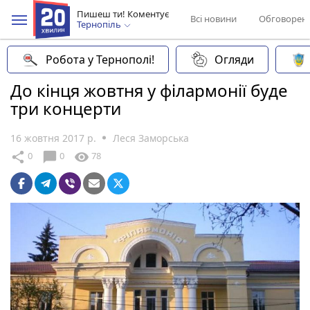
Пишеш ти! Коментує
Всі новини
Обговорен
Тернопіль
Робота у Тернополі!
Огляди
До кінця жовтня у філармонії буде
три концерти
16 жовтня 2017 р.
Леся Заморська
chat_bubble
share
visibility
0
0
78