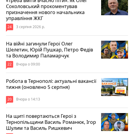
«Треба вміти вчасно піти»: як Олег
Соколовський прокоментував
призначення нового начальника
управління ЖКГ
24
3 серпня 2026 р.
На війні загинули Герої Олег
Шелетин, Юрій Пушкар, Петро Федів
та Володимир Паламарчук
22
Вчора о 09:00
Робота в Тернополі: актуальні вакансії
тижня (оновлено 5 серпня)
20
Вчора о 14:13
На щиті повертаються Герої з
Тернопільщини Василь Романюк, Ігор
Шулим та Василь Ришкевич