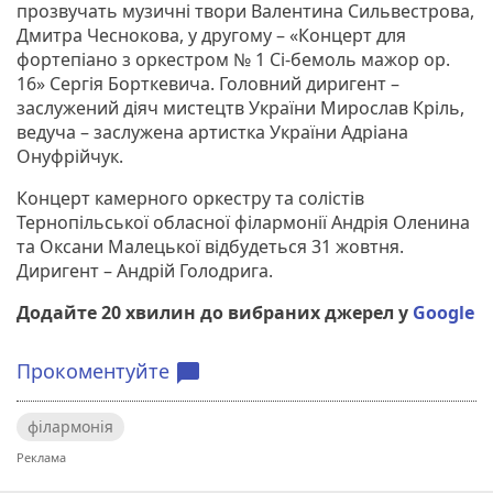
прозвучать музичні твори Валентина Сильвестрова,
Дмитра Чеснокова, у другому – «Концерт для
фортепіано з оркестром № 1 Сі-бемоль мажор ор.
16» Сергія Борткевича. Головний диригент –
заслужений діяч мистецтв України Мирослав Кріль,
ведуча – заслужена артистка України Адріана
Онуфрійчук.
Концерт камерного оркестру та солістів
Тернопільської обласної філармонії Андрія Оленина
та Оксани Малецької відбудеться 31 жовтня.
Диригент – Андрій Голодрига.
Додайте 20 хвилин до вибраних джерел у
Google
Прокоментуйте
chat_bubble
філармонія