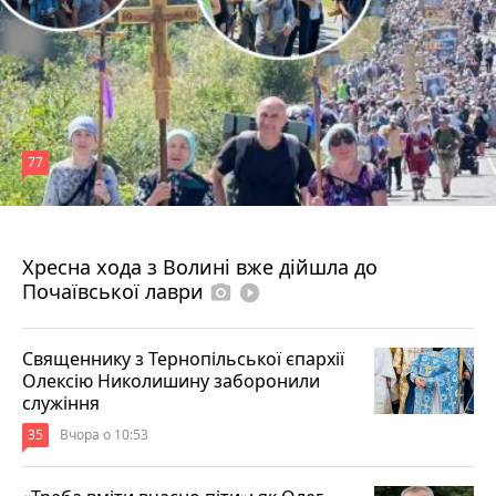
77
4 серпня 2026 р.
Хресна хода з Волині вже дійшла до
Почаївської лаври
photo_camera
play_circle_filled
Священнику з Тернопільської єпархії
Олексію Николишину заборонили
служіння
35
Вчора о 10:53