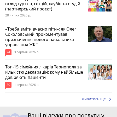
огляд гуртків, секцій, клубів та студій
(партнерський проєкт)
28 липня 2026 р.
«Треба вміти вчасно піти»: як Олег
Соколовський прокоментував
призначення нового начальника
управління ЖКГ
24
3 серпня 2026 р.
Топ-15 сімейних лікарів Тернополя за
кількістю декларацій: кому найбільше
довіряють пацієнти
30
1 серпня 2026 р.
keyboard_arrow_right
Дивитись ще
Ваші відгуки про послуги у