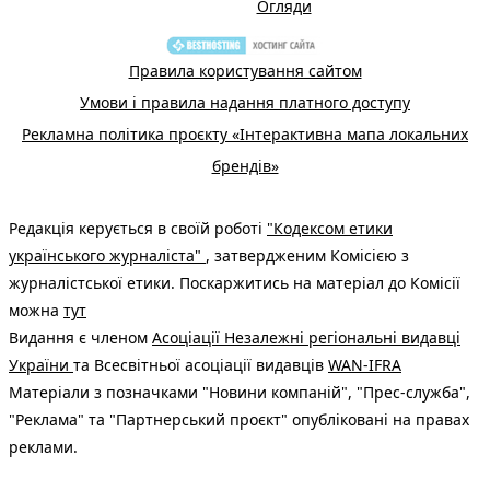
Огляди
Правила користування сайтом
Умови і правила надання платного доступу
Рекламна політика проєкту «Інтерактивна мапа локальних
брендів»
Редакція керується в своїй роботі
"Кодексом етики
українського журналіста"
, затвердженим Комісією з
журналістської етики. Поскаржитись на матеріал до Комісії
можна
тут
Видання є членом
Асоціації Незалежні регіональні видавці
України
та Всесвітньої асоціації видавців
WAN-IFRA
Матеріали з позначками "Новини компаній", "Прес-служба",
"Реклама" та "Партнерський проєкт" опубліковані на правах
реклами.