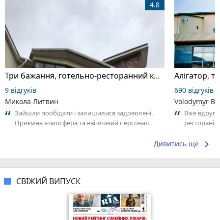
4.8
Три бажання, готельно-ресторанний комплекс
9 відгуків
690 відгуків
Микола Литвин
Volodymyr Bo
Зайшли пообідати і залишилися задоволені.
Вже вдруге
Приємна атмосфера та ввічливий персонал.
ресторані. 
Замовлення принесли швидко. Страви були...
взяв замовл
keyboard_arrow_right
Дивитись ще
СВІЖИЙ ВИПУСК