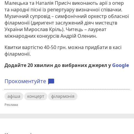
Малецька та Наталія Присіч виконають арії з опер
та народні пісні із репертуару визначної співачки.
Музичний супровід – симфонічний оркестр обласної
філармонії (диригент заслужений діяч мистецтв
України Мирослав Кріль). Читець – лауреат
міжнародних конкурсів Андрій Оленин.
Квитки вартістю 40-50 грн. можна придбати в касі
філармонії.
Додайте 20 хвилин до вибраних джерел у
Google
Прокоментуйте
chat_bubble
афіша
концерт
філармонія