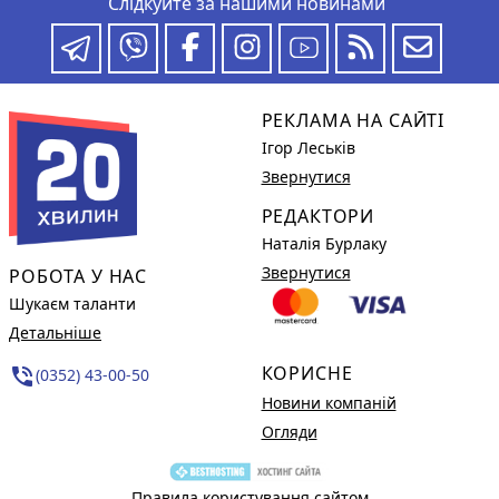
Слідкуйте за нашими новинами
РЕКЛАМА НА САЙТІ
Ігор Леськів
Звернутися
РЕДАКТОРИ
Наталія Бурлаку
Звернутися
РОБОТА У НАС
Шукаєм таланти
Детальніше
КОРИСНЕ
phone_in_talk
(0352) 43-00-50
Новини компаній
Огляди
Правила користування сайтом