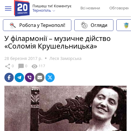
Пишеш ти! Коментує
Всі новини
Обговорен
Тернопіль
Робота у Тернополі!
Огляди
У філармонії – музичне дійство
«Соломія Крушельницька»
28 березня 2017 р.
Леся Заморська
chat_bubble
share
visibility
0
0
117