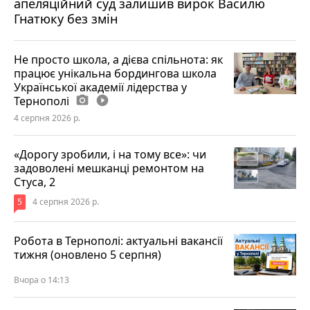
апеляційний суд залишив вирок Василю
Гнатюку без змін
Не просто школа, а дієва спільнота: як
працює унікальна бордингова школа
Української академії лідерства у
Тернополі
photo_camera
play_circle_filled
4 серпня 2026 р.
«Дорогу зробили, і на тому все»: чи
задоволені мешканці ремонтом на
Стуса, 2
5
4 серпня 2026 р.
Робота в Тернополі: актуальні вакансії
тижня (оновлено 5 серпня)
Вчора о 14:13