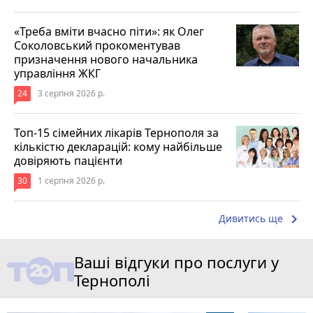
«Треба вміти вчасно піти»: як Олег
Соколовський прокоментував
призначення нового начальника
управління ЖКГ
24
3 серпня 2026 р.
Топ-15 сімейних лікарів Тернополя за
кількістю декларацій: кому найбільше
довіряють пацієнти
30
1 серпня 2026 р.
keyboard_arrow_right
Дивитись ще
Ваші відгуки про послуги у
Тернополі