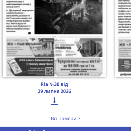
Ria №30 від
29 липня 2026

Всі номери >