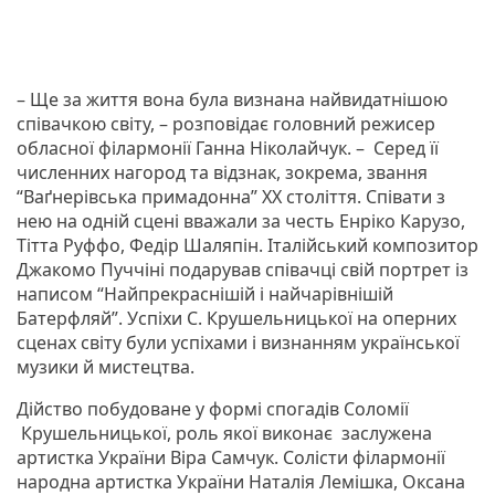
– Ще за життя вона була визнана найвидатнішою
співачкою світу, – розповідає головний режисер
обласної філармонії Ганна Ніколайчук. – Серед її
численних нагород та відзнак, зокрема, звання
“Ваґнерівська примадонна” ХХ століття. Співати з
нею на одній сцені вважали за честь Енріко Карузо,
Тітта Руффо, Федір Шаляпін. Італійський композитор
Джакомо Пуччіні подарував співачці свій портрет із
написом “Найпрекраснішій і найчарівнішій
Батерфляй”. Успіхи С. Крушельницької на оперних
сценах світу були успіхами і визнанням української
музики й мистецтва.
Дійство побудоване у формі спогадів Соломії
Крушельницької, роль якої виконає заслужена
артистка України Віра Самчук. Солісти філармонії
народна артистка України Наталія Лемішка, Оксана