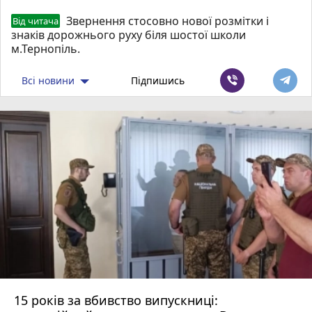
Звернення стосовно нової розмітки і
Від читача
знаків дорожнього руху біля шостої школи
м.Тернопіль.
Всі новини
Підпишись
15 років за вбивство випускниці: