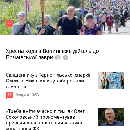
77
4 серпня 2026 р.
Хресна хода з Волині вже дійшла до
Почаївської лаври
photo_camera
play_circle_filled
Священнику з Тернопільської єпархії
Олексію Николишину заборонили
служіння
35
Вчора о 10:53
«Треба вміти вчасно піти»: як Олег
Соколовський прокоментував
призначення нового начальника
управління ЖКГ