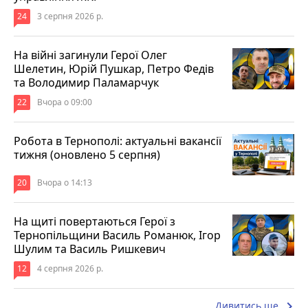
24
3 серпня 2026 р.
На війні загинули Герої Олег
Шелетин, Юрій Пушкар, Петро Федів
та Володимир Паламарчук
22
Вчора о 09:00
Робота в Тернополі: актуальні вакансії
тижня (оновлено 5 серпня)
20
Вчора о 14:13
На щиті повертаються Герої з
Тернопільщини Василь Романюк, Ігор
Шулим та Василь Ришкевич
12
4 серпня 2026 р.
keyboard_arrow_right
Дивитись ще