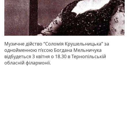
Музичне дійство “Соломія Крушельницька” за
однойменною п’єсою Богдана Мельничука
відбудеться 3 квітня о 18.30 в Тернопільській
обласній філармонії.