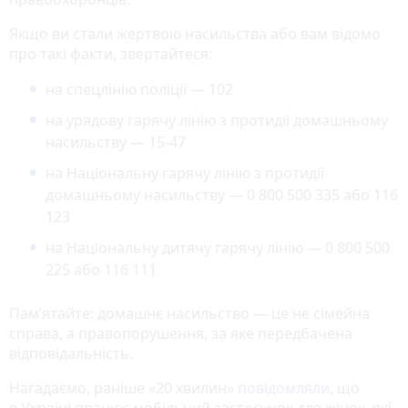
Якщо ви стали жертвою насильства або вам відомо
про такі факти, звертайтеся:
на спецлінію поліції — 102
на урядову гарячу лінію з протидії домашньому
насильству — 15-47
на Національну гарячу лінію з протидії
домашньому насильству — 0 800 500 335 або 116
123
на Національну дитячу гарячу лінію — 0 800 500
225 або 116 111
Пам’ятайте: домашнє насильство — це не сімейна
справа, а правопорушення, за яке передбачена
відповідальність.
Нагадаємо, раніше «20 хвилин»
повідомляли
, що
в Україні працює мобільний застосунок для жінок, які