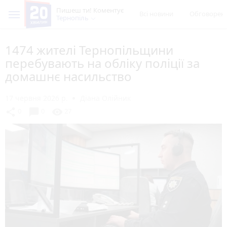
Пишеш ти! Коментує
Всі новини
Обговорен
Тернопіль
1474 жителі Тернопільщини
перебувають на обліку поліції за
домашнє насильство
17 червня 2026 р.
Діана Олійник
chat_bubble
share
visibility
0
0
27