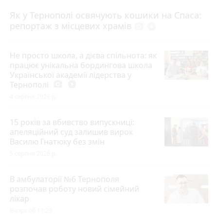
Як у Тернополі освячують кошики на Спаса:
репортаж з місцевих храмів
photo_camera
play_circle_filled
Не просто школа, а дієва спільнота: як
працює унікальна бордингова школа
Української академії лідерства у
Тернополі
photo_camera
play_circle_filled
4 серпня 2026 р.
15 років за вбивство випускниці:
апеляційний суд залишив вирок
Василю Гнатюку без змін
5 серпня 2026 р.
В амбулаторії №6 Тернополя
розпочав роботу новий сімейний
лікар
Вчора об 11:29