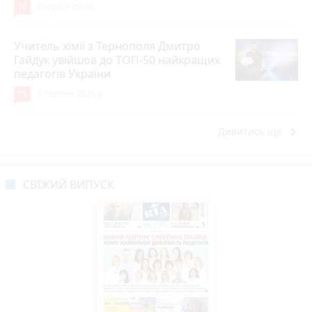
16
Вчора о 09:00
Учитель хімії з Тернополя Дмитро
Гайдук увійшов до ТОП-50 найкращих
педагогів України
15
5 серпня 2026 р.
keyboard_arrow_right
Дивитись ще
СВІЖИЙ ВИПУСК