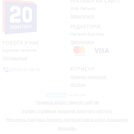
РЕКЛАМА НА САЙТІ
Ігор Леськів
Звернутися
РЕДАКТОРИ
Наталія Бурлаку
Звернутися
РОБОТА У НАС
Шукаєм таланти
Детальніше
КОРИСНЕ
phone_in_talk
(0352) 43-00-50
Новини компаній
Огляди
Правила користування сайтом
Умови і правила надання платного доступу
Рекламна політика проєкту «Інтерактивна мапа локальних
брендів»