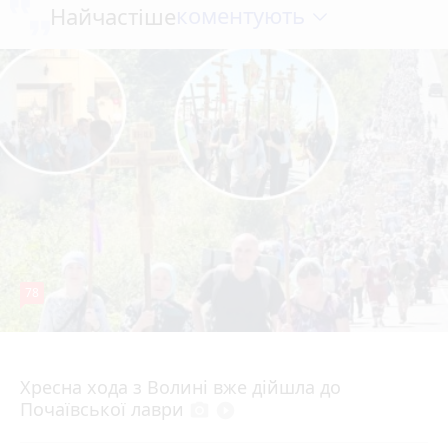
коментують
Найчастіше
78
4 серпня 2026 р.
Хресна хода з Волині вже дійшла до
Почаївської лаври
photo_camera
play_circle_filled