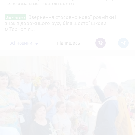
телефона в неповнолітнього
Звернення стосовно нової розмітки і
Від читача
знаків дорожнього руху біля шостої школи
м.Тернопіль.
Всі новини
Підпишись