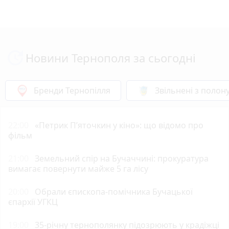
Новини Тернополя за сьогодні
Бренди Тернопілля
Звільнені з полон
22:00
«Петрик П’яточкин у кіно»: що відомо про
фільм
21:00
Земельний спір на Бучаччині: прокуратура
вимагає повернути майже 5 га лісу
20:00
Обрали єпископа-помічника Бучацької
єпархії УГКЦ
19:00
35-річну тернополянку підозрюють у крадіжці