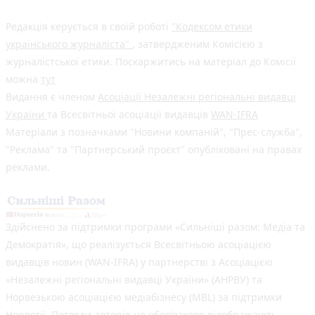
Редакція керується в своїй роботі
"Кодексом етики
українського журналіста"
, затвердженим Комісією з
журналістської етики. Поскаржитись на матеріал до Комісії
можна
тут
Видання є членом
Асоціації Незалежні регіональні видавці
України
та Всесвітньої асоціації видавців
WAN-IFRA
Матеріали з позначками "Новини компаній", "Прес-служба",
"Реклама" та "Партнерський проєкт" опубліковані на правах
реклами.
Здійснено за підтримки програми «Сильніші разом: Медіа та
Демократія», що реалізується Всесвітньою асоціацією
видавців новин (WAN-IFRA) у партнерстві з Асоціацією
«Незалежні регіональні видавці України» (АНРВУ) та
Норвезькою асоціацією медіабізнесу (MBL) за підтримки
Норвегії. Погляди авторів не обов’язково відображають