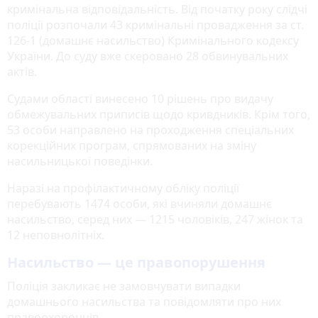
кримінальна відповідальність. Від початку року слідчі
поліції розпочали 43 кримінальні провадження за ст.
126-1 (домашнє насильство) Кримінального кодексу
України. До суду вже скеровано 28 обвинувальних
актів.
Судами області винесено 10 рішень про видачу
обмежувальних приписів щодо кривдників. Крім того,
53 особи направлено на проходження спеціальних
корекційних програм, спрямованих на зміну
насильницької поведінки.
Наразі на профілактичному обліку поліції
перебувають 1474 особи, які вчиняли домашнє
насильство, серед них — 1215 чоловіків, 247 жінок та
12 неповнолітніх.
Насильство — це правопорушення
Поліція закликає не замовчувати випадки
домашнього насильства та повідомляти про них
правоохоронців.