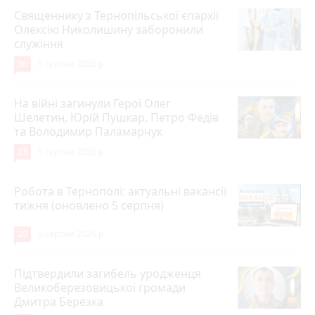
Священнику з Тернопільської єпархії
Олексію Николишину заборонили
служіння
36
5 серпня 2026 р.
На війні загинули Герої Олег
Шелетин, Юрій Пушкар, Петро Федів
та Володимир Паламарчук
23
5 серпня 2026 р.
Робота в Тернополі: актуальні вакансії
тижня (оновлено 5 серпня)
20
5 серпня 2026 р.
Підтвердили загибель уродженця
Великоберезовицької громади
Дмитра Березка