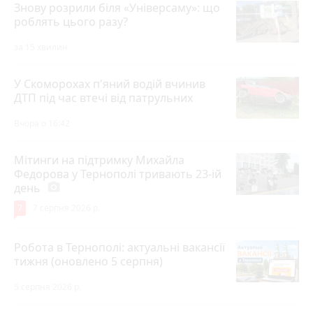
Знову розрили біля «Універсаму»: що
роблять цього разу?
за 15 хвилин
У Скоморохах п'яний водій вчинив
ДТП під час втечі від патрульних
Вчора о 16:42
Мітинги на підтримку Михайла
Федорова у Тернополі тривають 23-ій
день
photo_camera
7
7 серпня 2026 р.
Робота в Тернополі: актуальні вакансії
тижня (оновлено 5 серпня)
5 серпня 2026 р.