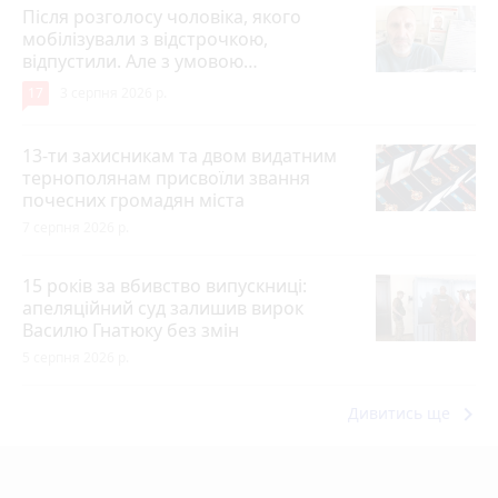
Після розголосу чоловіка, якого
мобілізували з відстрочкою,
відпустили. Але з умовою…
17
3 серпня 2026 р.
13-ти захисникам та двом видатним
тернополянам присвоїли звання
почесних громадян міста
7 серпня 2026 р.
15 років за вбивство випускниці:
апеляційний суд залишив вирок
Василю Гнатюку без змін
5 серпня 2026 р.
keyboard_arrow_right
Дивитись ще