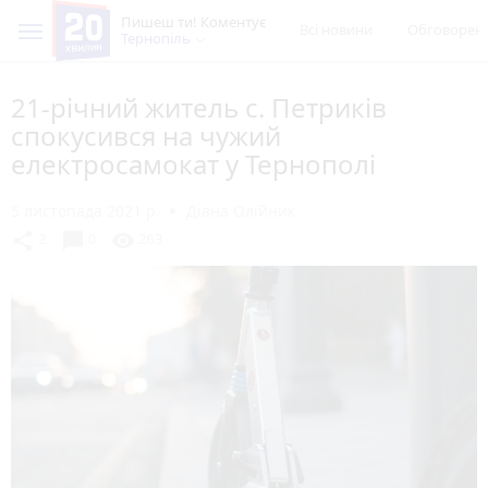
Пишеш ти! Коментує
Всі новини
Обговорен
Тернопіль
21-річний житель с. Петриків
спокусився на чужий
електросамокат у Тернополі
5 листопада 2021 р.
Діана Олійник
chat_bubble
share
visibility
2
0
263