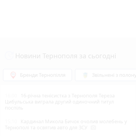
Новини Тернополя за сьогодні
Бренди Тернопілля
Звільнені з полон
16:00
16-річна тенісистка з Тернополя Тереза
Цибульська виграла другий одиночний титул
поспіль
15:10
Кардинал Микола Бичок очолив молебень у
Тернополі та освятив авто для ЗСУ
photo_camera