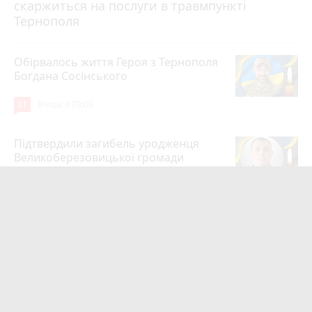
скаржиться на послуги в травмпункті
Тернополя
Обірвалось життя Героя з Тернополя
Богдана Сосінського
21
Вчора о 09:00
Підтвердили загибель уродженця
Великоберезовицької громади
Дмитра Березка
17
6 серпня 2026 р.
Вдарив поліцейського гирею по
голові. Суд конфіскував металевий
спортінвентар
15
Вчора о 20:03