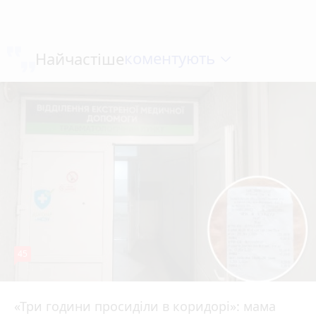
коментують
Найчастіше
45
«Три години просиділи в коридорі»: мама
Вчора о 13:05