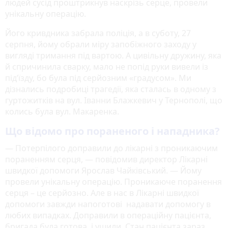
людей сусід проштрикнув наскрізь серце, провели
унікальну операцію.
Його кривдника забрала поліція, а в суботу, 27
серпня, йому обрали міру запобіжного заходу у
вигляді тримання під вартою. А цивільну дружину, яка
й спричинила сварку, мало не попід руки вивели із
під’їзду, бо була під серйозним «градусом». Ми
дізнались подробиці трагедії, яка сталась в одному з
гуртожитків на вул. Іванни Блажкевич у Тернополі, що
колись була вул. Макаренка.
Що відомо про пораненого і нападника?
— Потерпілого доправили до лікарні з проникаючим
пораненням серця, — повідомив директор Лікарні
швидкої допомоги Ярослав Чайківський. — Йому
провели унікальну операцію. Проникаюче поранення
серця – це серйозно. Але в нас в Лікарні швидкої
допомоги завжди напоготові надавати допомогу в
любих випадках. Доправили в операційну пацієнта,
бригада була готова, і ушили. Стан пацієнта зараз