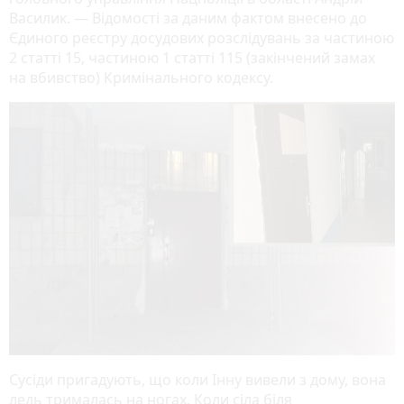
Василик. — Відомості за даним фактом внесено до
Єдиного реєстру досудових розслідувань за частиною
2 статті 15, частиною 1 статті 115 (закінчений замах
на вбивство) Кримінального кодексу.
Сусіди пригадують, що коли Інну вивели з дому, вона
ледь трималась на ногах. Коли сіла біля