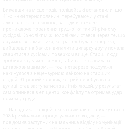
Виїхавши на місце події, поліцейські встановили, що
41-річний тернополянин, перебуваючи у стані
алкогольного сп’яніння, заподіяв ножове
проникаюче поранення грудної клітки 31-річному
сусідові. Конфлікт між чоловіками стався через те, що
дружина зловмисника, котра теж була нетвереза,
вийшовши на балкон випалити цигарку-другу почала
сваритися з сусідами поверхом вище. Старші люди
зробили зауваження жінці, аби та не травила їх
цигарковим димом, — тоді нетверезе подружжя
накинулося з нецензурною лайкою на старших
людей. 31-річний чоловік, котрий перебував на
вулиці, став заступатися за літніх людей, у результаті
сам опинився в епіцентрі конфлікту та отримав удар
ножем у груди.
— Нападника поліцейські затримали в порядку статті
208 Кримінально-процесуального кодексу, —
повідомив заступник начальника відділу комунікації
головного управління Нацполіції в області Андрій