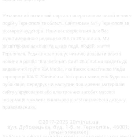
Незалежний новинний портал з оперативним висвітленням
подій у Тернополі та області. Сайт новин №1 у Тернополі за
розміром аудиторії. Новини створюються для Вас
мультимедійною редакцією RIA та 20minut.ua. Ми
висвітлюємо важливі та цікаві події, людей, життя
Тернополя. Редакція запрошує читачів додавати власні
новини в розділ "Від читачів". Сайт 20minut.ua входить до
видавничої групи RIA Media, яка також є частиною Медіа
корпорації RIA © 20minut.ua. Усі права захищені. Будь-яка
публiкацiя, передрук чи наступне поширення матеріалів
сайту у друкованих або електронних засобах масової
інформації можлива винятково у разі письмового дозволу
правовласника.
©2017-2025 20minut.ua
вул. Дубовецька, буд. 1-б, м. Тернопіль, 46001;
[email protected]
Cуб'єкт у сфері онлайн-медіа; ідентифікатор медіа