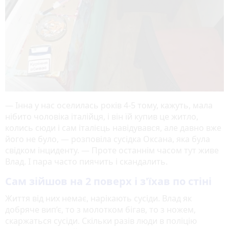
— Інна у нас оселилась років 4-5 тому, кажуть, мала
нібито чоловіка італійця, і він їй купив це житло,
колись сюди і сам італієць навідувався, але давно вже
його не було, — розповіла сусідка Оксана, яка була
свідком інциденту. — Проте останнім часом тут живе
Влад. І пара часто пиячить і скандалить.
Сам зійшов на 2 поверх і з'їхав по стіні
Життя від них немає, нарікають сусіди. Влад як
добряче вип’є, то з молотком бігав, то з ножем,
скаржаться сусіди. Скільки разів люди в поліцію