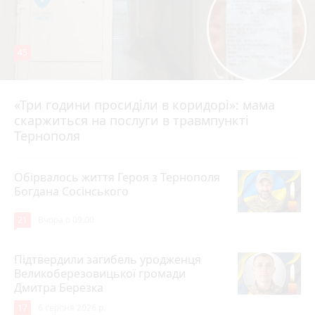
45
«Три години просиділи в коридорі»: мама
Вчора о 13:05
скаржиться на послуги в травмпункті
Тернополя
Обірвалось життя Героя з Тернополя
Богдана Сосінського
21
Вчора о 09:00
Підтвердили загибель уродженця
Великоберезовицької громади
Дмитра Березка
17
6 серпня 2026 р.