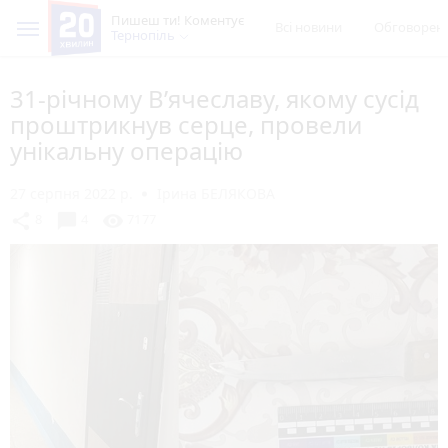
Пишеш ти! Коментує
Всі новини
Обговорен
Тернопіль
31-річному В’ячеславу, якому сусід
проштрикнув серце, провели
унікальну операцію
27 серпня 2022 р.
Ірина БЕЛЯКОВА
chat_bubble
share
visibility
8
4
7177