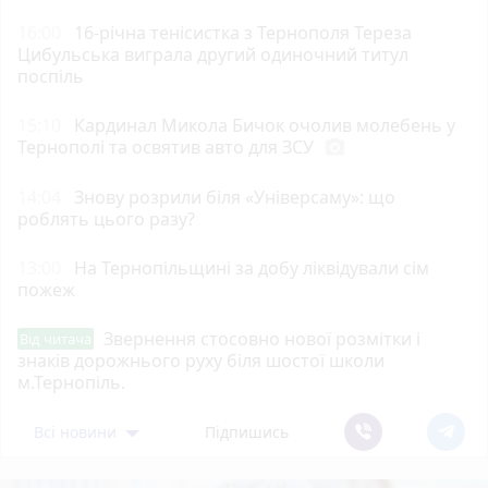
16:00
16-річна тенісистка з Тернополя Тереза
Цибульська виграла другий одиночний титул
поспіль
15:10
Кардинал Микола Бичок очолив молебень у
Тернополі та освятив авто для ЗСУ
photo_camera
14:04
Знову розрили біля «Універсаму»: що
роблять цього разу?
13:00
На Тернопільщині за добу ліквідували сім
пожеж
Звернення стосовно нової розмітки і
Від читача
знаків дорожнього руху біля шостої школи
м.Тернопіль.
Всі новини
Підпишись