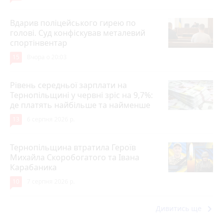
Вдарив поліцейського гирею по
голові. Суд конфіскував металевий
спортінвентар
15
Вчора о 20:03
Рівень середньої зарплати на
Тернопільщині у червні зріс на 9,7%:
де платять найбільше та найменше
13
6 серпня 2026 р.
Тернопільщина втратила Героїв
Михайла Скоробогатого та Івана
Карабаника
10
7 серпня 2026 р.
keyboard_arrow_right
Дивитись ще