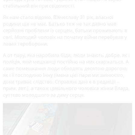
стабільний він при свідомості.
Як нам стало відомо, В’ячеславу 31 рік, власної
родини ще не має. Батько теж не так давно мав
серйозні проблеми із серцем, батьки проживають в
селі. Молодий чоловік на початку війни перебував у
лавах тероборони.
А от пару, яка наробила біди, люди знають добре, як і
поліція, якій мешканці постійно на них скаржаться. А
саме помешкання люди обходять десятою дорогою,
як і її господиню Інну (імена цієї пари ми змінюємо,
доки триває слідство. Справжні дані є в редакції –
прим. авт.). а також цивільного чоловіка жінки Влада,
суттєво молодшого за даму серця.