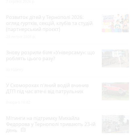
7 серпня 2026 р.
Розвиток дітей у Тернополі 2026:
огляд гуртків, секцій, клубів та студій
(партнерський проєкт)
28 липня 2026 р.
Знову розрили біля «Універсаму»: що
роблять цього разу?
за годину
У Скоморохах п'яний водій вчинив
ДТП під час втечі від патрульних
Вчора о 16:42
Мітинги на підтримку Михайла
Федорова у Тернополі тривають 23-ій
день
photo_camera