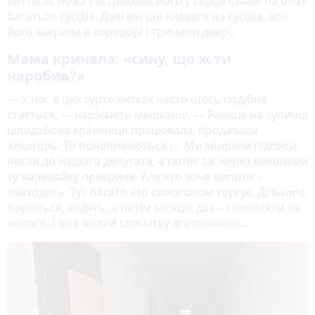
виттягає ножа і встромляє його у серце Слави на очах
багатьох сусідів. Далі він ще кидався на сусідів, але
його закрили в коридорі і тримали двері.
Мама кричала: «сину, що ж ти
наробив?»
— У нас в цих гуртожитках часто щось подібне
стається, — нарікають мешканці. — Раніше на зупинці
цілодобова крамниця працювала, продавали
алкоголь. То понапиваються і… Ми збирали підписи,
несли до нашого депутата, а потім аж через виконком
ту наливайку прикрили. Але хто хоче випити –
знаходить. Тут багато хто самогоном торгує. Дільничі
борються, ходять, а потім місяців два – і поміняли на
нового. І вже новий спочатку все починає…