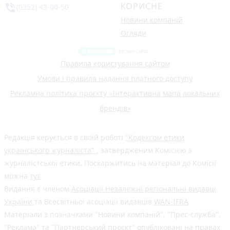
КОРИСНЕ
phone_in_talk
(0352) 43-00-50
Новини компаній
Огляди
Правила користування сайтом
Умови і правила надання платного доступу
Рекламна політика проєкту «Інтерактивна мапа локальних
брендів»
Редакція керується в своїй роботі
"Кодексом етики
українського журналіста"
, затвердженим Комісією з
журналістської етики. Поскаржитись на матеріал до Комісії
можна
тут
Видання є членом
Асоціації Незалежні регіональні видавці
України
та Всесвітньої асоціації видавців
WAN-IFRA
Матеріали з позначками "Новини компаній", "Прес-служба",
"Реклама" та "Партнерський проєкт" опубліковані на правах