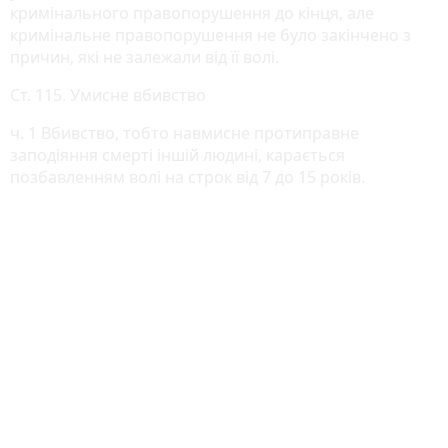
кримінального правопорушення до кінця, але
кримінальне правопорушення не було закінчено з
причин, які не залежали від її волі.
Ст. 115. Умисне вбивство
ч. 1 Вбивство, тобто навмисне протиправне
заподіяння смерті іншій людині, карається
позбавленням волі на строк від 7 до 15 років.