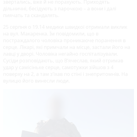
звертались, вже й не порахують. Приходять
дільничні, бесідують з парочкою – а вони і далі
пиячать та скандалять.
25 серпня о 19.14 медики швидкої отримали виклик
на вул. Макаренка. Їм повідомили, що в
постраждалого чоловіка проникаюче поранення в
серце. Лікарі, які примчали на місце, застали його на
лавці у дворі. Чоловіка негайно госпіталізували.
Сусіди розповідають, що В’ячеслав, який отримав
удар у самісіньке серце, самотужки зійшов з 4
поверху на 2, а там з’їхав по стіні і знепритомнів. На
вулицю його винесли люди.