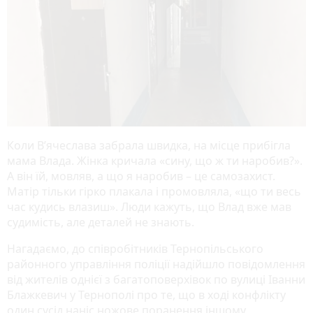
Коли В’ячеслава забрала швидка, на місце прибігла
мама Влада. Жінка кричала «сину, що ж ти наробив?».
А він їй, мовляв, а що я наробив – це самозахист.
Матір тільки гірко плакала і промовляла, «що ти весь
час кудись влазиш». Люди кажуть, що Влад вже мав
судимість, але деталей не знають.
Нагадаємо, до співробітників Тернопільського
районного управління поліції надійшло повідомлення
від жителів однієї з багатоповерхівок по вулиці Іванни
Блажкевич у Тернополі про те, що в ході конфлікту
один сусід наніс ножове поранення іншому.