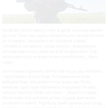
Конфлікт розпочався у тому ж дворі за кілька хвилин
до того. Інна, яка сиділа напідпитку на своєму балконі
на 4 поверсі, зачіпалась до чоловіків у дворі.
Обзивала, матюкала. Сусіди кажуть, провокувала
хлопців довгенько, доки вони їй не відповіли. Тоді
жінка крикнула, мовляв, хочете розібратись, йдіть
сюди.
На 4 поверх піднялись В’ячеслав та ще два чоловіка.
Підтягнулись й інші люди. Із помешкання Інни
вийшов Влад, теж добряче під градусом. Хтось
вимагав, щоб пара припинила знущання, бо вже
несила терпіти. Слово за слово — Влад б’є в груди
В’ячеслава. А в чоловіка астма, то удар фактично
зігнув його навпіл. Тоді Влад, який тримав руку ззаду,