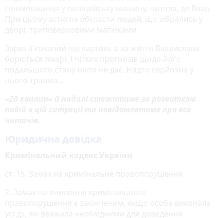
співмешканця у поліцейську машину, питала, де Влад.
При цьому встигла обкласти людей, що зібрались у
дворі, триповерховими матюками.
Зараз її коханий під вартою, а за життя Владислава
борються лікарі. І чітких прогнозів щодо його
подальшого стану ніхто не дає. Надто серйозна у
нього травма…
«20 хвилин» й надалі стежитиме за розвитком
подій в цій ситуації та повідомлятиме про все
читачів.
Юридична довідка
Кримінальний кодекс України
ст. 15. Замах на кримінальне правопорушення
2. Замах на вчинення кримінального
правопорушення є закінченим, якщо особа виконала
усі дії, які вважала необхідними для доведення