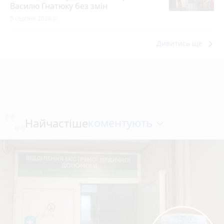
Василю Гнатюку без змін
5 серпня 2026 р.
keyboard_arrow_right
Дивитись ще
коментують
Найчастіше