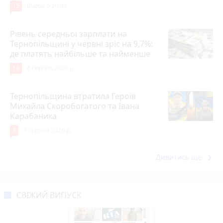
15
Вчора о 20:03
Рівень середньої зарплати на
Тернопільщині у червні зріс на 9,7%:
де платять найбільше та найменше
13
6 серпня 2026 р.
Тернопільщина втратила Героїв
Михайла Скоробогатого та Івана
Карабаника
9
7 серпня 2026 р.
keyboard_arrow_right
Дивитись ще
СВІЖИЙ ВИПУСК