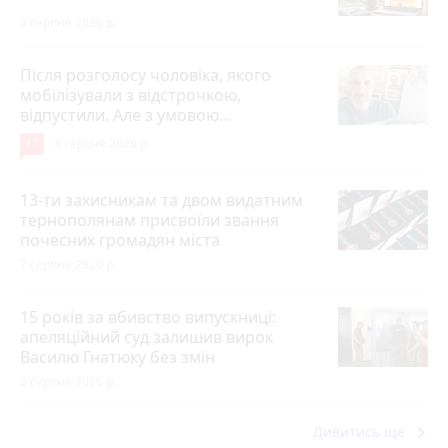
5 серпня 2026 р.
Після розголосу чоловіка, якого
мобілізували з відстрочкою,
відпустили. Але з умовою…
17
3 серпня 2026 р.
13-ти захисникам та двом видатним
тернополянам присвоїли звання
почесних громадян міста
7 серпня 2026 р.
15 років за вбивство випускниці:
апеляційний суд залишив вирок
Василю Гнатюку без змін
5 серпня 2026 р.
keyboard_arrow_right
Дивитись ще