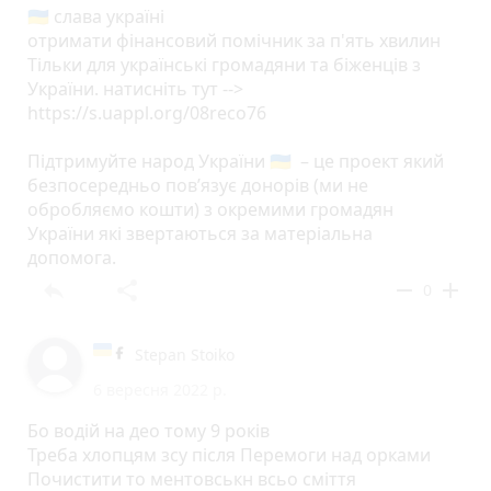
🇺🇦 слава україні
отримати фінансовий помічник за п'ять хвилин
Тільки для українські громадяни та біженців з
України. натисніть тут -->
https://s.uappl.org/08reco76
Підтримуйте народ України 🇺🇦 – це проект який
безпосередньо пов’язує донорів (ми не
обробляємо кошти) з окремими громадян
України які звертаються за матеріальна
допомога.
reply
share
remove
add
0
Stepan Stoiko
6 вересня 2022 р.
Бо водій на део тому 9 років
Треба хлопцям зсу після Перемоги над орками
Почистити то ментовськн всьо сміття