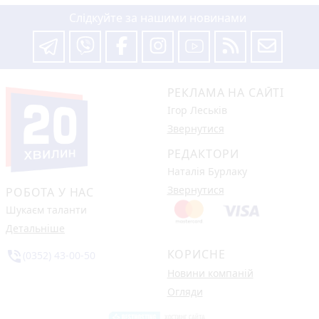
Слідкуйте за нашими новинами
РЕКЛАМА НА САЙТІ
Ігор Леськів
Звернутися
РЕДАКТОРИ
Наталія Бурлаку
Звернутися
РОБОТА У НАС
Шукаєм таланти
Детальніше
КОРИСНЕ
phone_in_talk
(0352) 43-00-50
Новини компаній
Огляди