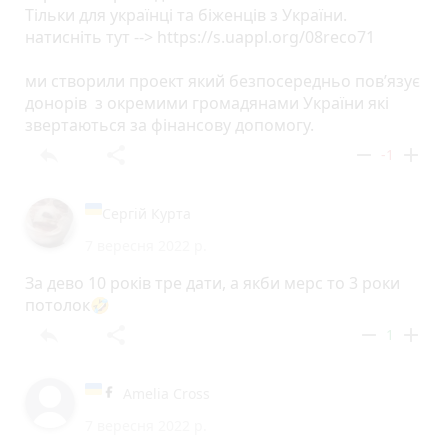
Тільки для українці та біженців з України.
натисніть тут --> https://s.uappl.org/08reco71
ми створили проект який безпосередньо пов’язує
донорів з окремими громадянами України які
звертаються за фінансову допомогу.
reply
share
remove
add
-1
Сергій Курта
7 вересня 2022 р.
За дево 10 років тре дати, а якби мерс то 3 роки
потолок🤣
reply
share
remove
add
1
Amelia Cross
7 вересня 2022 р.