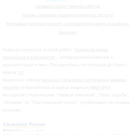
Правила користування сайтом
Умови і правила надання платного доступу
Рекламна політика проєкту «Інтерактивна мапа локальних
брендів»
Редакція керується в своїй роботі
"Кодексом етики
українського журналіста"
, затвердженим Комісією з
журналістської етики. Поскаржитись на матеріал до Комісії
можна
тут
Видання є членом
Асоціації Незалежні регіональні видавці
України
та Всесвітньої асоціації видавців
WAN-IFRA
Матеріали з позначками "Новини компаній", "Прес-служба",
"Реклама" та "Партнерський проєкт" опубліковані на правах
реклами.