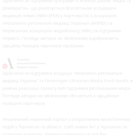
Здійснено за підтримки програми «Сильніші разом: Медіа та
Демократія», що реалізується Всесвітньою асоціацією
видавців новин (WAN-IFRA) у партнерстві з Асоціацією
«Незалежні регіональні видавці України» (АНРВУ) та
Норвезькою асоціацією медіабізнесу (MBL) за підтримки
Норвегії. Погляди авторів не обов’язково відображають
офіційну позицію партнерів програми.
Здійснено за підтримки Асоціації “Незалежні регіональні
видавці України” та Foreningen Ukrainian Media Fund Nordic в
рамках реалізації проєкту Хаб підтримки регіональних медіа.
Погляди авторів не обов'язково збігаються з офіційною
позицією партнерів
Незалежний новинний портал з оперативним висвітленням
подій у Тернополі та області. Сайт новин №1 у Тернополі за
розміром аудиторії. Новини створюються для Вас