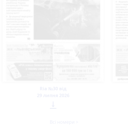
Ria №30 від
29 липня 2026

Всі номери >