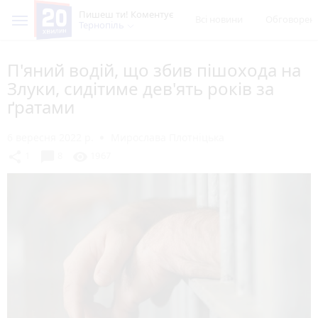
Пишеш ти! Коментує
Всі новини
Обговорен
Тернопіль
П'яний водій, що збив пішохода на
Злуки, сидітиме дев'ять років за
ґратами
6 вересня 2022 р.
Мирослава Плотніцька
chat_bubble
share
visibility
1
8
1967