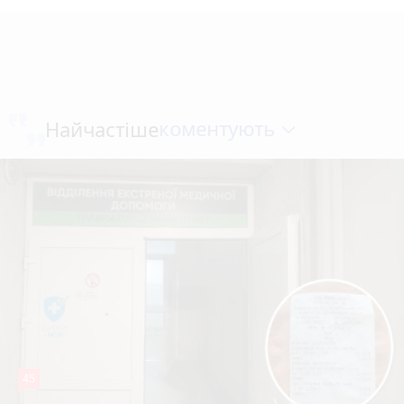
коментують
Найчастіше
45