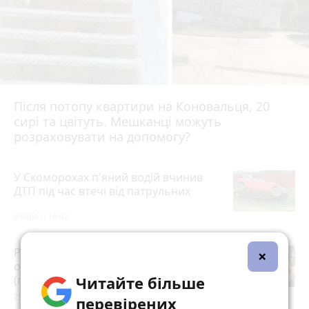
Після потопу квартири на Коновальця, 20
сирі та цвітуть. Мешканці можуть
розраховувати на допомогу?
У Скоморохах п'яний водій вчинив
ДТП під час втечі від патрульних
Вчора о 16:42
Розвиток дітей у Тернополі 2026:
×
огляд гуртків, секцій, клубів та студій
Читайте більше
(партнерський проєкт)
28 липня 2026 р.
перевірених