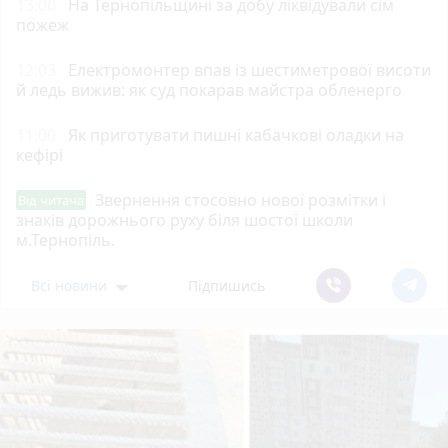
13:00
На Тернопільщині за добу ліквідували сім
пожеж
12:03
Електромонтер впав із шестиметрової висоти
й ледь вижив: як суд покарав майстра обленерго
11:00
Як приготувати пишні кабачкові оладки на
кефірі
Звернення стосовно нової розмітки і
Від читача
знаків дорожнього руху біля шостої школи
м.Тернопіль.
Всі новини
Підпишись