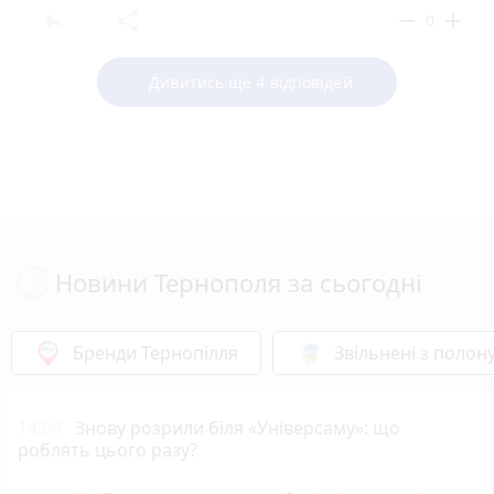
reply
share
remove
add
0
Дивитись ще 4 відповідей
Новини Тернополя за сьогодні
Бренди Тернопілля
Звільнені з полон
14:04
Знову розрили біля «Універсаму»: що
роблять цього разу?