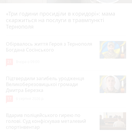
«Три години просиділи в коридорі»: мама
Вчора о 13:05
скаржиться на послуги в травмпункті
Тернополя
Обірвалось життя Героя з Тернополя
Богдана Сосінського
21
Вчора о 09:00
Підтвердили загибель уродженця
Великоберезовицької громади
Дмитра Березка
17
6 серпня 2026 р.
Вдарив поліцейського гирею по
голові. Суд конфіскував металевий
спортінвентар