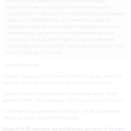
експлуатації транспорту особою, яка керує
транспортним засобом у стані алкогольного,
наркотичного чи іншого сп’яніння або під впливом
лікарських препаратів, що знижують увагу та
швидкість реакції, якщо вони спричинили смерть
потерпілого, караються позбавленням волі на
строк від п’яти до десяти років з позбавленням
права керувати транспортними засобами на строк
від п’яти до десяти років.
Читайте також:
9 років тюрми для 22-річного п’яного водія, який на
смерть збив однолітка Петра Новомлинського
Узяв у батька-поліцейського службове авто, збив
дівчину і втік з місця аварії. Що йому за це «світить»?
З автівки залишився металобрухт: на Збаражчині в
аварії загинув 20-річний хлопець
Додайте 20 хвилин до вибраних джерел у
Google