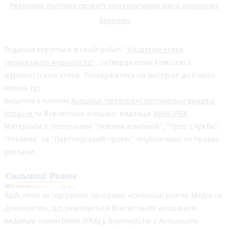
Рекламна політика проєкту «Інтерактивна мапа локальних
брендів»
Редакція керується в своїй роботі
"Кодексом етики
українського журналіста"
, затвердженим Комісією з
журналістської етики. Поскаржитись на матеріал до Комісії
можна
тут
Видання є членом
Асоціації Незалежні регіональні видавці
України
та Всесвітньої асоціації видавців
WAN-IFRA
Матеріали з позначками "Новини компаній", "Прес-служба",
"Реклама" та "Партнерський проєкт" опубліковані на правах
реклами.
Здійснено за підтримки програми «Сильніші разом: Медіа та
Демократія», що реалізується Всесвітньою асоціацією
видавців новин (WAN-IFRA) у партнерстві з Асоціацією