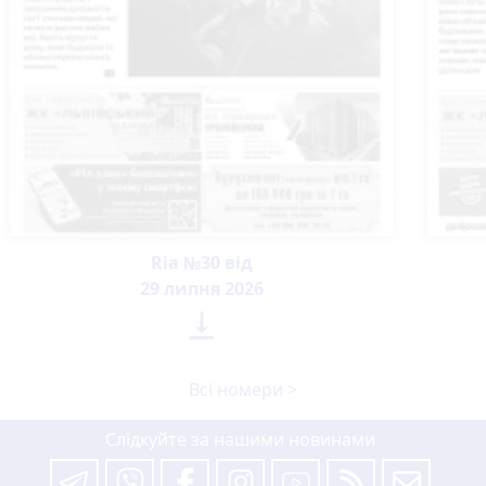
Ria №30 від
29 липня 2026

Всі номери >
Слідкуйте за нашими новинами