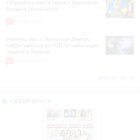
Обірвалось життя Героя з Тернополя
Богдана Сосінського
15
2 години тому
Учитель хімії з Тернополя Дмитро
Гайдук увійшов до ТОП-50 найкращих
педагогів України
15
5 серпня 2026 р.
keyboard_arrow_right
Дивитись ще
СВІЖИЙ ВИПУСК