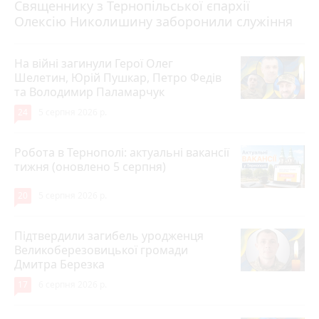
Священнику з Тернопільської єпархії
Олексію Николишину заборонили служіння
На війні загинули Герої Олег
Шелетин, Юрій Пушкар, Петро Федів
та Володимир Паламарчук
24
5 серпня 2026 р.
Робота в Тернополі: актуальні вакансії
тижня (оновлено 5 серпня)
20
5 серпня 2026 р.
Підтвердили загибель уродженця
Великоберезовицької громади
Дмитра Березка
17
6 серпня 2026 р.