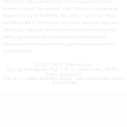
Тернополя. Редакція запрошує читачів додавати власні
новини в розділ "Від читачів". Сайт 20minut.ua входить до
видавничої групи RIA Media, яка також є частиною Медіа
корпорації RIA © 20minut.ua. Усі права захищені. Будь-яка
публiкацiя, передрук чи наступне поширення матеріалів
сайту у друкованих або електронних засобах масової
інформації можлива винятково у разі письмового дозволу
правовласника.
©2017-2025 20minut.ua
вул. Дубовецька, буд. 1-б, м. Тернопіль, 46001;
[email protected]
Cуб'єкт у сфері онлайн-медіа; ідентифікатор медіа
- R40-05634.