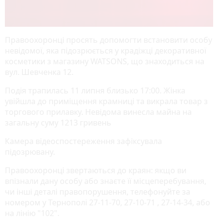
Правоохоронці просять допомогти встановити особу
невідомої, яка підозрюється у крадіжці декоративної
косметики з магазину WATSONS, що знаходиться на
вул. Шевченка 12.
Подія трапилась 11 липня близько 17:00. Жінка
увійшла до приміщення крамниці та викрала товар з
торгового прилавку. Невідома винесла майна на
загальну суму 1213 гривень
Камера відеоспостереження зафіксувала
підозрювану.
Правоохоронці звертаються до краян: якщо ви
впізнали дану особу або знаєте її місцеперебування,
чи інші деталі правопорушення, телефонуйте за
номером у Тернополі 27-11-70, 27-10-71 , 27-14-34, або
на лінію "102".