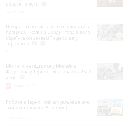
бабуся і дідусь
photo_camera
годину тому
Не просто школа, а дієва спільнота: як
працює унікальна бордингова школа
Української академії лідерства у
Тернополі
photo_camera
play_circle_filled
4 серпня 2026 р.
Мітинги на підтримку Михайла
Федорова у Тернополі тривають 23-ій
день
photo_camera
6
Вчора о 21:00
Робота в Тернополі: актуальні вакансії
тижня (оновлено 5 серпня)
5 серпня 2026 р.