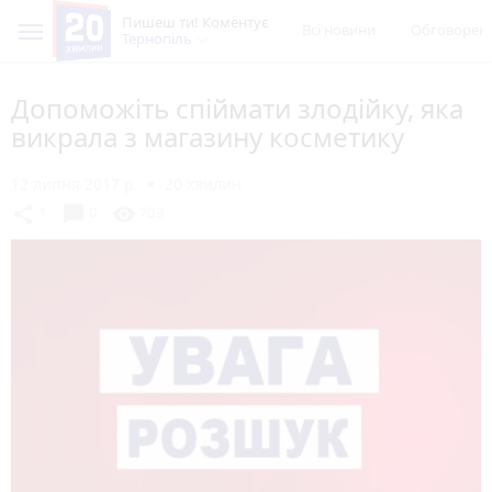
Пишеш ти! Коментує
Всі новини
Обговорен
Тернопіль
Допоможіть спіймати злодійку, яка
викрала з магазину косметику
12 липня 2017 р.
20 хвилин
chat_bubble
share
visibility
1
0
703