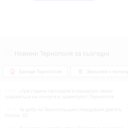
Новини Тернополя за сьогодні
Бренди Тернопілля
Звільнені з полон
13:05
«Три години просиділи в коридорі»: мама
скаржиться на послуги в травмпункті Тернополя
12:14
За добу на Тернопільщині ліквідували дев'ять
пожеж
photo_camera