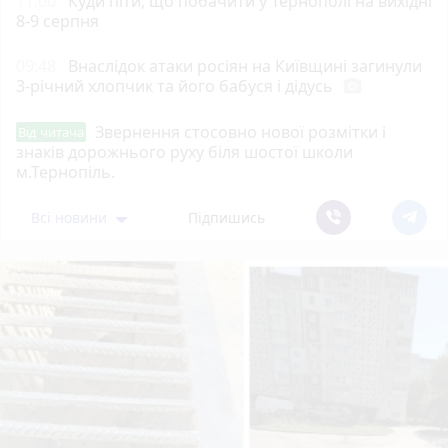
11:00
Куди піти, що побачити у Тернополі на вихідні
8-9 серпня
09:48
Внаслідок атаки росіян на Київщині загинули
3-річний хлопчик та його бабуся і дідусь
photo_camera
Звернення стосовно нової розмітки і
Від читача
знаків дорожнього руху біля шостої школи
м.Тернопіль.
Всі новини
Підпишись