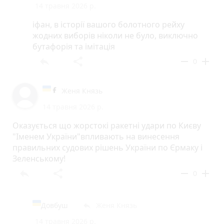
14 травня 2026 р.
іфан, в історії вашого болотного рейху
жодних виборів ніколи не було, виключно
бутафорія та імітація
reply
share
remove
add
0
Женя Князь
14 травня 2026 р.
Оказується що жорстокі ракетні удари по Києву
"Іменем України"впливають на винесення
правильних судових рішень України по Єрмаку і
Зеленському!
reply
share
remove
add
0
Довбуш
Женя Князь
reply
14 травня 2026 р.