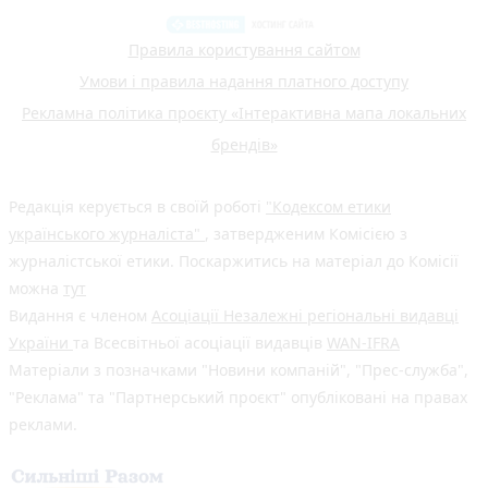
Правила користування сайтом
Умови і правила надання платного доступу
Рекламна політика проєкту «Інтерактивна мапа локальних
брендів»
Редакція керується в своїй роботі
"Кодексом етики
українського журналіста"
, затвердженим Комісією з
журналістської етики. Поскаржитись на матеріал до Комісії
можна
тут
Видання є членом
Асоціації Незалежні регіональні видавці
України
та Всесвітньої асоціації видавців
WAN-IFRA
Матеріали з позначками "Новини компаній", "Прес-служба",
"Реклама" та "Партнерський проєкт" опубліковані на правах
реклами.