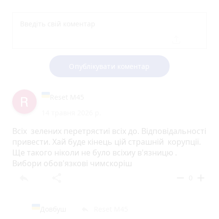
Опублікувати коментар
Reset M45
14 травня 2026 р.
Всіх зелених перетрястиі всіх до. Відповідальності
привести. Хай буде кінець цій страшній корупції.
Ще такого ніколи не було всіхиу в'язницю .
Вибори обов'язкові чимскоріш
reply
share
remove
add
0
Довбуш
Reset M45
reply