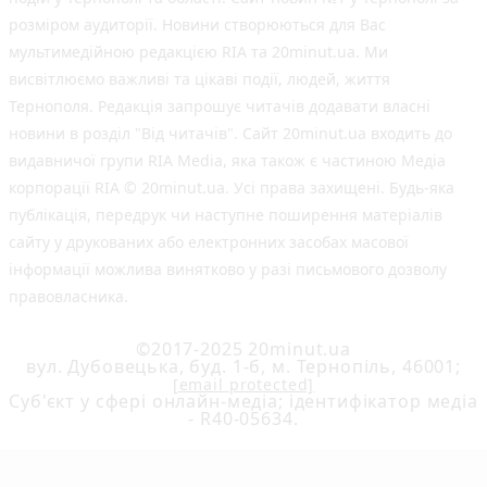
розміром аудиторії. Новини створюються для Вас
мультимедійною редакцією RIA та 20minut.ua. Ми
висвітлюємо важливі та цікаві події, людей, життя
Тернополя. Редакція запрошує читачів додавати власні
новини в розділ "Від читачів". Сайт 20minut.ua входить до
видавничої групи RIA Media, яка також є частиною Медіа
корпорації RIA © 20minut.ua. Усі права захищені. Будь-яка
публiкацiя, передрук чи наступне поширення матеріалів
сайту у друкованих або електронних засобах масової
інформації можлива винятково у разі письмового дозволу
правовласника.
©2017-2025 20minut.ua
вул. Дубовецька, буд. 1-б, м. Тернопіль, 46001;
[email protected]
Cуб'єкт у сфері онлайн-медіа; ідентифікатор медіа
- R40-05634.