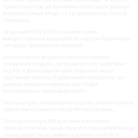
правоохоронців, до злочинної групи також входили
бізнесмен Тимур Міндіч та екс-віцепрем'єр Олексій
Чернишов.
За даними НАБУ і САП, учасники схеми
використовували корупційні активи для будівництва
чотирьох приватних резиденцій.
Для конспірації фігуранти використовували
псевдоніми (зокрема, за Єрмаком було закріплено
код R2), а фінансування здійснювали як через
підставний житлово-будівельний кооператив, так і
шляхом передання великих сум готівки
безпосередньо виконавцям робіт.
Загальна сума легалізованих коштів у рамках проєкту
«Династія» становить понад 460 млн гривень.
Після розголосу в ЗМІ власники намагалися
приховати активи, однак Вищий антикорупційний суд
наклав арешт на всі земельні ділянки та об'єкти