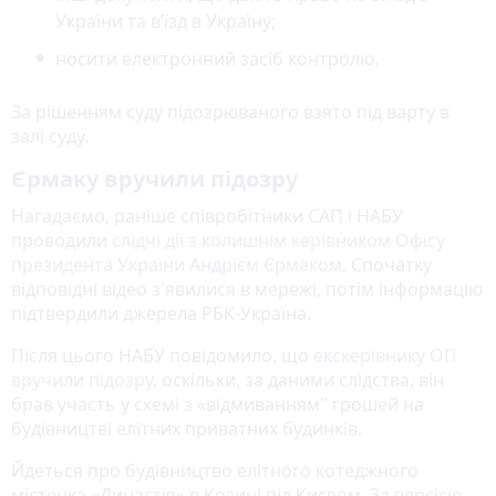
України та вʼїзд в Україну;
носити електронний засіб контролю.
За рішенням суду підозрюваного взято під варту в
залі суду.
Єрмаку вручили підозру
Нагадаємо, раніше співробітники САП і НАБУ
проводили
слідчі дії з колишнім керівником Офісу
президента України Андрієм Єрмаком
. Спочатку
відповідні відео з'явилися в мережі, потім інформацію
підтвердили джерела РБК-Україна.
Після цього НАБУ повідомило, що
екскерівнику ОП
вручили підозру
, оскільки, за даними слідства, він
брав участь у схемі з «відмиванням" грошей на
будівництві елітних приватних будинків.
Йдеться про будівництво елітного котеджного
містечка «Династія» в Козині під Києвом. За версією