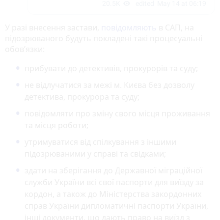
У разі внесення застави,
повідомляють
в САП, на
підозрюваного будуть покладені такі процесуальні
обов’язки:
прибувати до детективів, прокурорів та суду;
не відлучатися за межі м. Києва без дозволу
детектива, прокурора та суду;
повідомляти про зміну свого місця проживання
та місця роботи;
утримуватися від спілкування з іншими
підозрюваними у справі та свідками;
здати на зберігання до Державної міграційної
служби України всі свої паспорти для виїзду за
кордон, а також до Міністерства закордонних
справ України дипломатичні паспорти України,
інші документи, що дають право на виїзд з