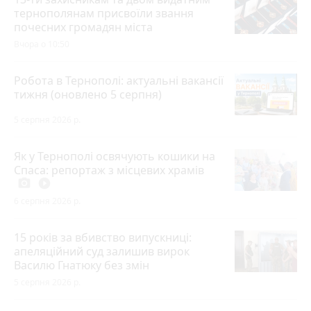
тернополянам присвоїли звання
почесних громадян міста
Вчора о 10:50
Робота в Тернополі: актуальні вакансії
тижня (оновлено 5 серпня)
5 серпня 2026 р.
Як у Тернополі освячують кошики на
Спаса: репортаж з місцевих храмів
photo_camera
play_circle_filled
6 серпня 2026 р.
15 років за вбивство випускниці:
апеляційний суд залишив вирок
Василю Гнатюку без змін
5 серпня 2026 р.