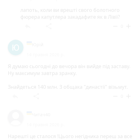
лапоть, коли ви врешті свого болотного
фюрера капутлера закадафите як в Лівії?
reply
share
remove
add
0
Юрій
14 травня 2026 р.
Я думаю сьогодні до вечора він вийде під заставу.
Ну максимум завтра зранку.
Знайдеться 140 млн. З общака "династії" візьмут.
reply
share
remove
add
0
Читач40
14 травня 2026 р.
Нарештi це сталося !Цього негiдника переш за все