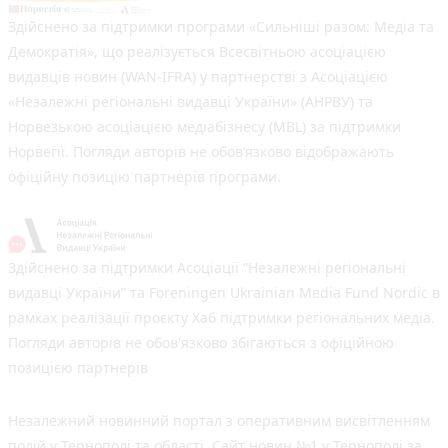
Здійснено за підтримки програми «Сильніші разом: Медіа та
Демократія», що реалізується Всесвітньою асоціацією
видавців новин (WAN-IFRA) у партнерстві з Асоціацією
«Незалежні регіональні видавці України» (АНРВУ) та
Норвезькою асоціацією медіабізнесу (MBL) за підтримки
Норвегії. Погляди авторів не обов’язково відображають
офіційну позицію партнерів програми.
Здійснено за підтримки Асоціації “Незалежні регіональні
видавці України” та Foreningen Ukrainian Media Fund Nordic в
рамках реалізації проєкту Хаб підтримки регіональних медіа.
Погляди авторів не обов'язково збігаються з офіційною
позицією партнерів
Незалежний новинний портал з оперативним висвітленням
подій у Тернополі та області. Сайт новин №1 у Тернополі за