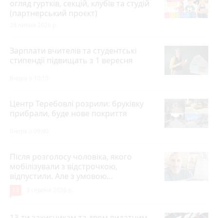
огляд гуртків, секцій, клубів та студій
(партнерський проєкт)
28 липня 2026 р.
Зарплати вчителів та студентські
стипендії підвищать з 1 вересня
Вчора о 10:15
Центр Теребовлі розрили: бруківку
прибрали, буде нове покриття
Вчора о 09:40
Після розголосу чоловіка, якого
мобілізували з відстрочкою,
відпустили. Але з умовою…
13
3 серпня 2026 р.
13-ти захисникам та двом видатним