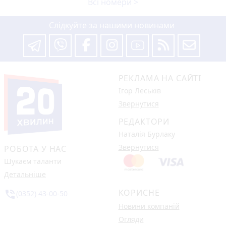
Всі номери >
Слідкуйте за нашими новинами
РЕКЛАМА НА САЙТІ
Ігор Леськів
Звернутися
РЕДАКТОРИ
Наталія Бурлаку
Звернутися
РОБОТА У НАС
Шукаєм таланти
Детальніше
КОРИСНЕ
phone_in_talk
(0352) 43-00-50
Новини компаній
Огляди