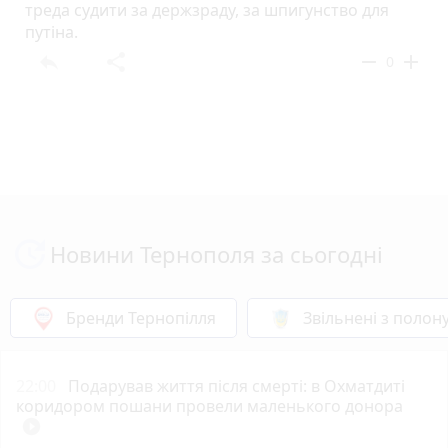
треда судити за держзраду, за шпигунство для
путiна.
reply
share
remove
add
0
Новини Тернополя за сьогодні
Бренди Тернопілля
Звільнені з полон
22:00
Подарував життя після смерті: в Охматдиті
коридором пошани провели маленького донора
play_circle_filled