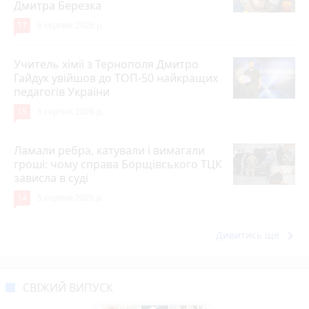
Дмитра Березка
17
6 серпня 2026 р.
Учитель хімії з Тернополя Дмитро
Гайдук увійшов до ТОП-50 найкращих
педагогів України
15
5 серпня 2026 р.
Ламали ребра, катували і вимагали
гроші: чому справа Борщівського ТЦК
зависла в суді
14
5 серпня 2026 р.
keyboard_arrow_right
Дивитись ще
СВІЖИЙ ВИПУСК