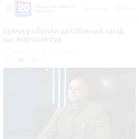
Пишеш ти! Коментує
Всі новини
Обговорен
Тернопіль
Єрмаку обрали запобіжний захід:
що вирішив суд
14 травня 2026 р.
Діана Олійник
chat_bubble
share
visibility
0
6
619