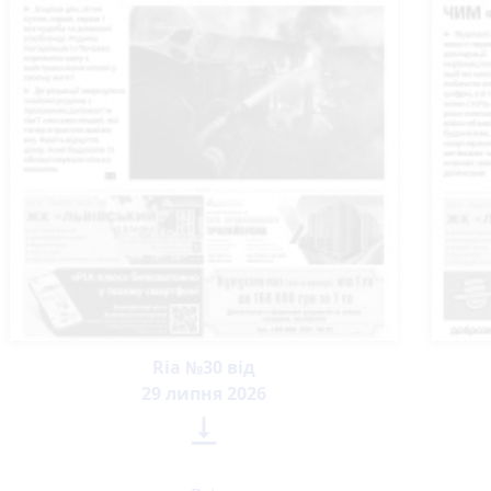
Ria №30 від
29 липня 2026
