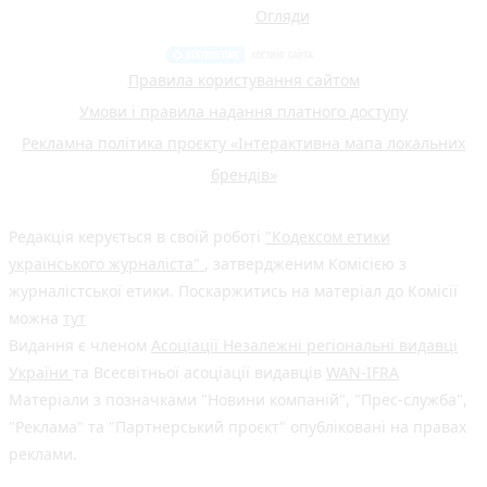
Огляди
Правила користування сайтом
Умови і правила надання платного доступу
Рекламна політика проєкту «Інтерактивна мапа локальних
брендів»
Редакція керується в своїй роботі
"Кодексом етики
українського журналіста"
, затвердженим Комісією з
журналістської етики. Поскаржитись на матеріал до Комісії
можна
тут
Видання є членом
Асоціації Незалежні регіональні видавці
України
та Всесвітньої асоціації видавців
WAN-IFRA
Матеріали з позначками "Новини компаній", "Прес-служба",
"Реклама" та "Партнерський проєкт" опубліковані на правах
реклами.