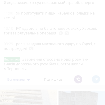
й ледь вижив: як суд покарав майстра обленерго
11:00
Як приготувати пишні кабачкові оладки на
кефірі
10:10
РФ вдарила по багатоповерхівках у Харкові:
триває рятувальна операція
play_circle_filled
photo_camera
09:29
росія завдала масованого удару по Одесі, є
постраждалі
photo_camera
Звернення стосовно нової розмітки і
Від читача
знаків дорожнього руху біля шостої школи
м.Тернопіль.
Всі новини
Підпишись