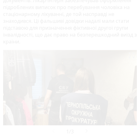
документів. Лікар-інтерн забезпечував оформлення
підроблених виписок про перебування чоловіка на
стаціонарному лікуванні, де той насправді не
знаходився. Ці фальшиві довідки надалі мали стати
підставою для призначення фіктивної другої групи
інвалідності, що дає право на безперешкодний виїзд з
країни.
