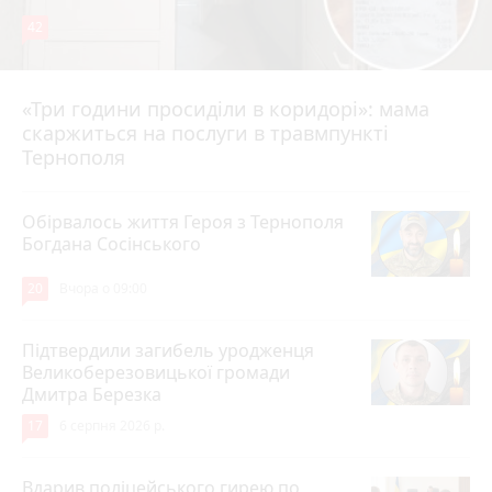
42
«Три години просиділи в коридорі»: мама
Вчора о 13:05
скаржиться на послуги в травмпункті
Тернополя
Обірвалось життя Героя з Тернополя
Богдана Сосінського
20
Вчора о 09:00
Підтвердили загибель уродженця
Великоберезовицької громади
Дмитра Березка
17
6 серпня 2026 р.
Вдарив поліцейського гирею по