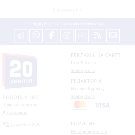
Всі номери >
Слідкуйте за нашими новинами
РЕКЛАМА НА САЙТІ
Ігор Леськів
Звернутися
РЕДАКТОРИ
Наталія Бурлаку
Звернутися
РОБОТА У НАС
Шукаєм таланти
Детальніше
КОРИСНЕ
phone_in_talk
(0352) 43-00-50
Новини компаній