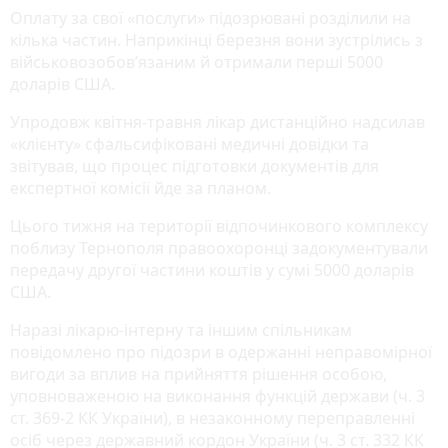
Оплату за свої «послуги» підозрювані розділили на
кілька частин. Наприкінці березня вони зустрілись з
військовозобов’язаним й отримали перші 5000
доларів США.
Упродовж квітня-травня лікар дистанційно надсилав
«клієнту» сфальсифіковані медичні довідки та
звітував, що процес підготовки документів для
експертної комісії йде за планом.
Цього тижня на території відпочинкового комплексу
поблизу Тернополя правоохоронці задокументували
передачу другої частини коштів у сумі 5000 доларів
США.
Наразі лікарю-інтерну та іншим спільникам
повідомлено про підозри в одержанні неправомірної
вигоди за вплив на прийняття рішення особою,
уповноваженою на виконання функцій держави (ч. 3
ст. 369-2 КК України), в незаконному переправленні
осіб через державний кордон України (ч. 3 ст. 332 КК