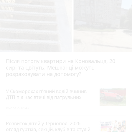
Після потопу квартири на Коновальця, 20
сирі та цвітуть. Мешканці можуть
розраховувати на допомогу?
У Скоморохах п'яний водій вчинив
ДТП під час втечі від патрульних
Вчора о 16:42
Розвиток дітей у Тернополі 2026:
огляд гуртків, секцій, клубів та студій