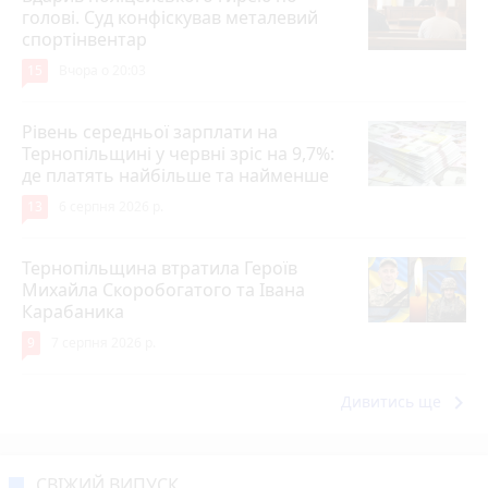
голові. Суд конфіскував металевий
спортінвентар
15
Вчора о 20:03
Рівень середньої зарплати на
Тернопільщині у червні зріс на 9,7%:
де платять найбільше та найменше
13
6 серпня 2026 р.
Тернопільщина втратила Героїв
Михайла Скоробогатого та Івана
Карабаника
9
7 серпня 2026 р.
keyboard_arrow_right
Дивитись ще
СВІЖИЙ ВИПУСК