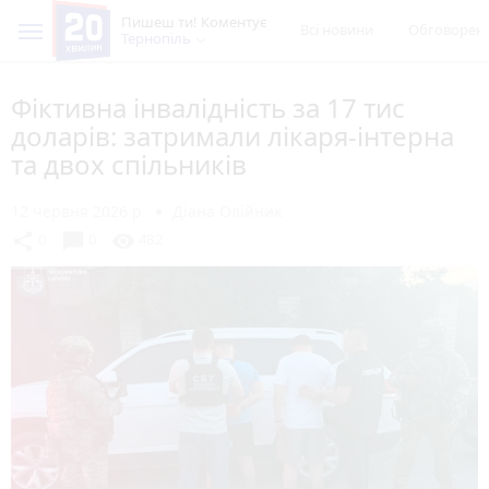
Пишеш ти! Коментує
Всі новини
Обговорен
Тернопіль
Фіктивна інвалідність за 17 тис
доларів: затримали лікаря-інтерна
та двох спільників
12 червня 2026 р.
Діана Олійник
chat_bubble
share
visibility
0
0
482