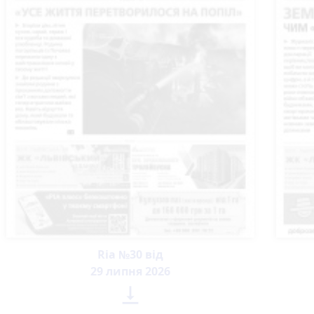
Ria №30 від
29 липня 2026
