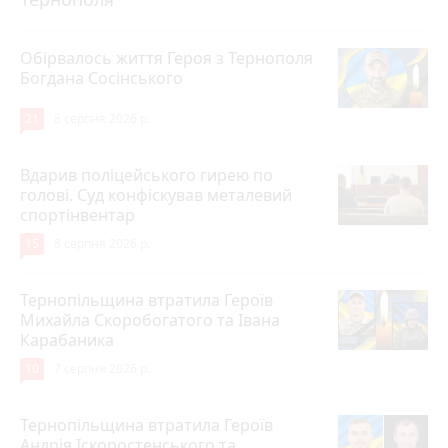
Обірвалось життя Героя з Тернополя
Богдана Сосінського
21
8 серпня 2026 р.
Вдарив поліцейського гирею по
голові. Суд конфіскував металевий
спортінвентар
15
8 серпня 2026 р.
Тернопільщина втратила Героїв
Михайла Скоробогатого та Івана
Карабаника
10
7 серпня 2026 р.
Тернопільщина втратила Героїв
Андрія Іскоростенського та