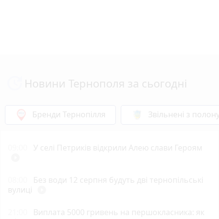
Новини Тернополя за сьогодні
Бренди Тернопілля
Звільнені з полон
09:00
У селі Петриків відкрили Алею слави Героям
play_circle_filled
08:00
Без води 12 серпня будуть дві тернопільські
вулиці
play_circle_filled
21:00
Виплата 5000 гривень на першокласника: як