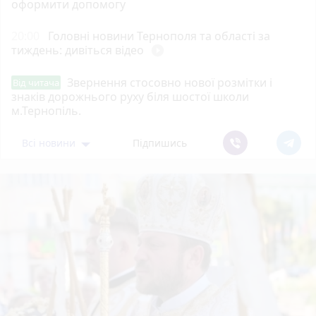
оформити допомогу
20:00
Головні новини Тернополя та області за
тиждень: дивіться відео
play_circle_filled
Звернення стосовно нової розмітки і
Від читача
знаків дорожнього руху біля шостої школи
м.Тернопіль.
Всі новини
Підпишись