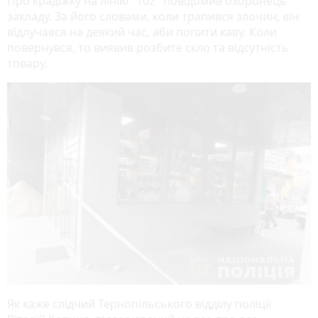
Про крадіжку на лінію "102" повідомив охоронець
закладу. За його словами, коли трапився злочин, він
відлучався на деякий час, аби попити каву. Коли
повернувся, то виявив розбите скло та відсутність
товару.
Як каже слідчий Тернопільського відділу поліції