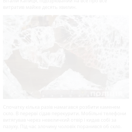
Віталій Капиця, підозрюваний на все про все
витратив майже десять хвилин.
Спочатку кілька разів намагався розбити каменем
скло. В перерві сідав перекурити. Мобільні телефони
витягував через невеличкий отвір і кидав собі за
пазуху. Під час злочину чоловік поранився об скло.