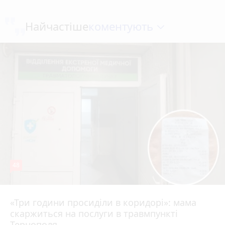
коментують
Найчастіше
48
«Три години просиділи в коридорі»: мама
8 серпня 2026 р.
скаржиться на послуги в травмпункті
Тернополя