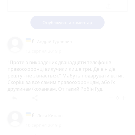
Опублікувати коментар
Андрій Гурневич
12 серпня 2019 р.
"Проте з викрадених дванадцяти телефонів
правоохоронці вилучили лише три. Де він дів
решту - не зізнається." Мабуть подарувати встиг.
Скоріш за все самим правоохоронцям, або їх
дружинам/коханкам. От такий Робін Гуд.
reply
share
remove
add
0
Леся Кинаш
10 серпня 2019 р.