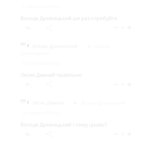
11 серпня 2019 р.
Володя Древніцький ше раз спробуйте
reply
share
remove
add
0
Володя Древніцький
Володя
reply
Древніцький
10 серпня 2019 р.
Лесик Дивний правільно
reply
share
remove
add
0
Лесик Дивний
Володя Древніцький
reply
10 серпня 2019 р.
Володя Древніцький і чому цікаво?
reply
share
remove
add
0