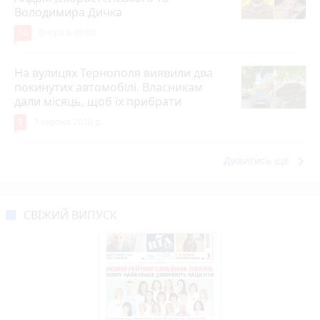
Володимира Дичка
10
Вчора о 09:00
На вулицях Тернополя виявили два
покинутих автомобілі. Власникам
дали місяць, щоб їх прибрати
9
7 серпня 2026 р.
keyboard_arrow_right
Дивитись ще
СВІЖИЙ ВИПУСК