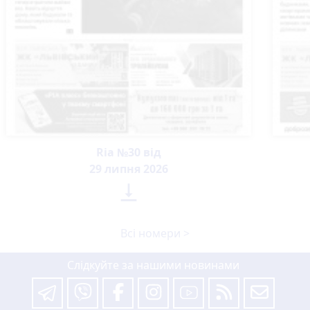
Ria №30 від
29 липня 2026

Всі номери >
Слідкуйте за нашими новинами