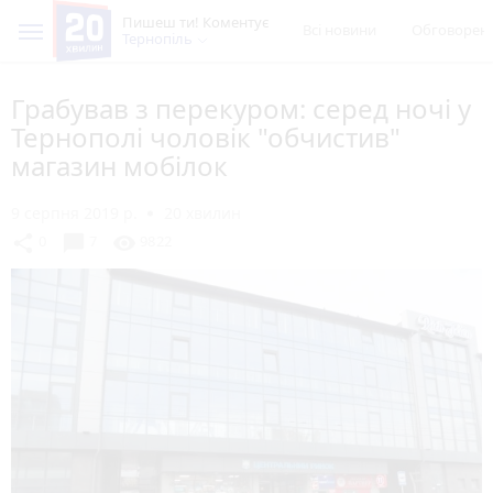
Пишеш ти! Коментує
Всі новини
Обговорен
Тернопіль
Грабував з перекуром: серед ночі у
Тернополі чоловік "обчистив"
магазин мобілок
9 серпня 2019 р.
20 хвилин
chat_bubble
share
visibility
0
7
9822