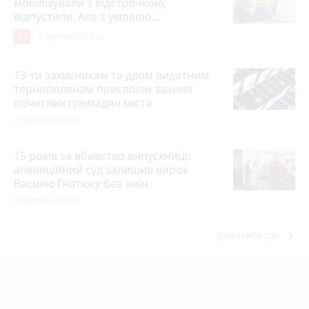
мобілізували з відстрочкою,
відпустили. Але з умовою…
17
3 серпня 2026 р.
13-ти захисникам та двом видатним
тернополянам присвоїли звання
почесних громадян міста
7 серпня 2026 р.
15 років за вбивство випускниці:
апеляційний суд залишив вирок
Василю Гнатюку без змін
5 серпня 2026 р.
keyboard_arrow_right
Дивитись ще