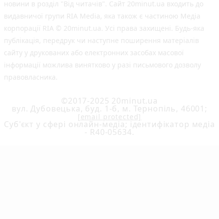
новини в розділ "Від читачів". Сайт 20minut.ua входить до
видавничої групи RIA Media, яка також є частиною Медіа
корпорації RIA © 20minut.ua. Усі права захищені. Будь-яка
публiкацiя, передрук чи наступне поширення матеріалів
сайту у друкованих або електронних засобах масової
інформації можлива винятково у разі письмового дозволу
правовласника.
©2017-2025 20minut.ua
вул. Дубовецька, буд. 1-б, м. Тернопіль, 46001;
[email protected]
Cуб'єкт у сфері онлайн-медіа; ідентифікатор медіа
- R40-05634.