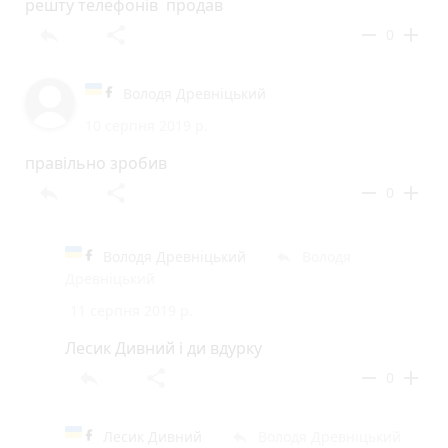
решту телефонів продав
reply
share
remove
add
0
Володя Древніцький
10 серпня 2019 р.
правільно зробив
reply
share
remove
add
0
Володя Древніцький
Володя
reply
Древніцький
11 серпня 2019 р.
Лесик Дивний і ди вдурку
reply
share
remove
add
0
Лесик Дивний
Володя Древніцький
reply