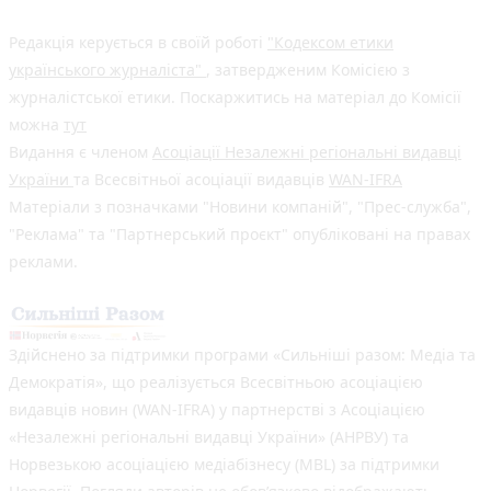
Редакція керується в своїй роботі
"Кодексом етики
українського журналіста"
, затвердженим Комісією з
журналістської етики. Поскаржитись на матеріал до Комісії
можна
тут
Видання є членом
Асоціації Незалежні регіональні видавці
України
та Всесвітньої асоціації видавців
WAN-IFRA
Матеріали з позначками "Новини компаній", "Прес-служба",
"Реклама" та "Партнерський проєкт" опубліковані на правах
реклами.
Здійснено за підтримки програми «Сильніші разом: Медіа та
Демократія», що реалізується Всесвітньою асоціацією
видавців новин (WAN-IFRA) у партнерстві з Асоціацією
«Незалежні регіональні видавці України» (АНРВУ) та
Норвезькою асоціацією медіабізнесу (MBL) за підтримки