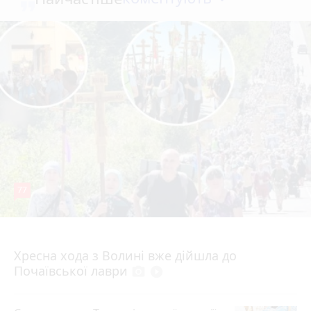
77
4 серпня 2026 р.
Хресна хода з Волині вже дійшла до
Почаївської лаври
photo_camera
play_circle_filled