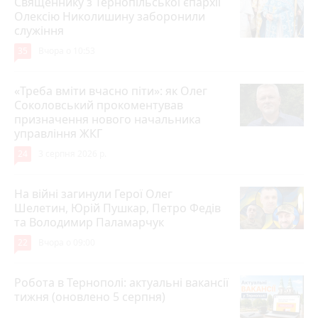
Священнику з Тернопільської єпархії
Олексію Николишину заборонили
служіння
35
Вчора о 10:53
«Треба вміти вчасно піти»: як Олег
Соколовський прокоментував
призначення нового начальника
управління ЖКГ
24
3 серпня 2026 р.
На війні загинули Герої Олег
Шелетин, Юрій Пушкар, Петро Федів
та Володимир Паламарчук
22
Вчора о 09:00
Робота в Тернополі: актуальні вакансії
тижня (оновлено 5 серпня)