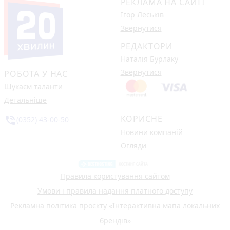
РЕКЛАМА НА САЙТІ
Ігор Леськів
Звернутися
РЕДАКТОРИ
Наталія Бурлаку
Звернутися
РОБОТА У НАС
Шукаєм таланти
Детальніше
КОРИСНЕ
phone_in_talk
(0352) 43-00-50
Новини компаній
Огляди
Правила користування сайтом
Умови і правила надання платного доступу
Рекламна політика проєкту «Інтерактивна мапа локальних
брендів»