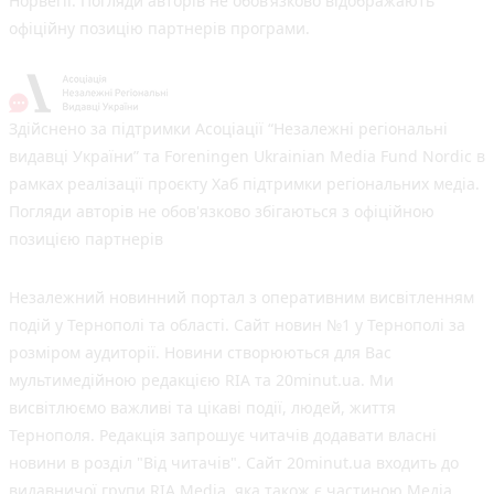
Норвегії. Погляди авторів не обов’язково відображають
офіційну позицію партнерів програми.
Здійснено за підтримки Асоціації “Незалежні регіональні
видавці України” та Foreningen Ukrainian Media Fund Nordic в
рамках реалізації проєкту Хаб підтримки регіональних медіа.
Погляди авторів не обов'язково збігаються з офіційною
позицією партнерів
Незалежний новинний портал з оперативним висвітленням
подій у Тернополі та області. Сайт новин №1 у Тернополі за
розміром аудиторії. Новини створюються для Вас
мультимедійною редакцією RIA та 20minut.ua. Ми
висвітлюємо важливі та цікаві події, людей, життя
Тернополя. Редакція запрошує читачів додавати власні
новини в розділ "Від читачів". Сайт 20minut.ua входить до
видавничої групи RIA Media, яка також є частиною Медіа