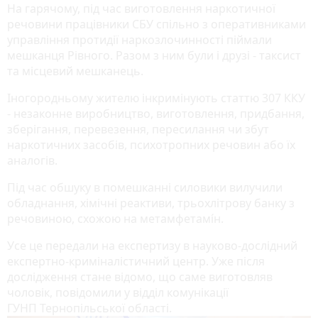
На гарячому, під час виготовлення наркотичної
речовини працівники СБУ спільно з оперативниками
управління протидії наркозлочинності піймали
мешканця Рівного. Разом з ним були і друзі - таксист
та місцевий мешканець.
Іногородньому жителю інкримінують статтю 307 ККУ
- незаконне виробництво, виготовлення, придбання,
зберігання, перевезення, пересилання чи збут
наркотичних засобів, психотропних речовин або їх
аналогів.
Під час обшуку в помешканні силовики вилучили
обладнання, хімічні реактиви, трьохлітрову банку з
речовиною, схожою на метамфетамі́н.
Усе це передали на експертизу в науково-дослідний
експертно-криміналістичний центр. Уже після
дослідження стане відомо, що саме виготовляв
чоловік, повідомили у відділ комунікації
ГУНП Тернопільської області.