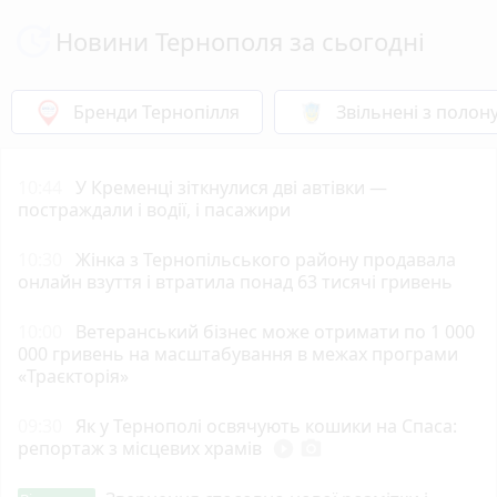
Новини Тернополя за сьогодні
Бренди Тернопілля
Звільнені з полон
10:44
У Кременці зіткнулися дві автівки —
постраждали і водії, і пасажири
10:30
Жінка з Тернопільського району продавала
онлайн взуття і втратила понад 63 тисячі гривень
10:00
Ветеранський бізнес може отримати по 1 000
000 гривень на масштабування в межах програми
«Траєкторія»
09:30
Як у Тернополі освячують кошики на Спаса:
репортаж з місцевих храмів
play_circle_filled
photo_camera