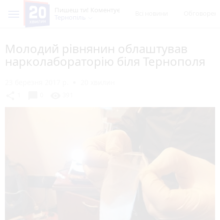
Пишеш ти! Коментує
Всі новини
Обговорен
Тернопіль
Молодий рівнянин облаштував
нарколабораторію біля Тернополя
23 березня 2017 р.
20 хвилин
chat_bubble
share
visibility
1
0
391