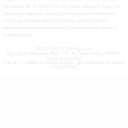
корпорації RIA © 20minut.ua. Усі права захищені. Будь-яка
публiкацiя, передрук чи наступне поширення матеріалів
сайту у друкованих або електронних засобах масової
інформації можлива винятково у разі письмового дозволу
правовласника.
©2017-2025 20minut.ua
вул. Дубовецька, буд. 1-б, м. Тернопіль, 46001;
[email protected]
Cуб'єкт у сфері онлайн-медіа; ідентифікатор медіа
- R40-05634.