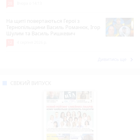
20
Вчора о 14:13
На щиті повертаються Герої з
Тернопільщини Василь Романюк, Ігор
Шулим та Василь Ришкевич
12
4 серпня 2026 р.
keyboard_arrow_right
Дивитись ще
СВІЖИЙ ВИПУСК