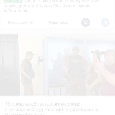
Звернення стосовно нової розмітки і
Від читача
знаків дорожнього руху біля шостої школи
м.Тернопіль.
Всі новини
Підпишись
15 років за вбивство випускниці:
апеляційний суд залишив вирок Василю
Гнатюку без змін