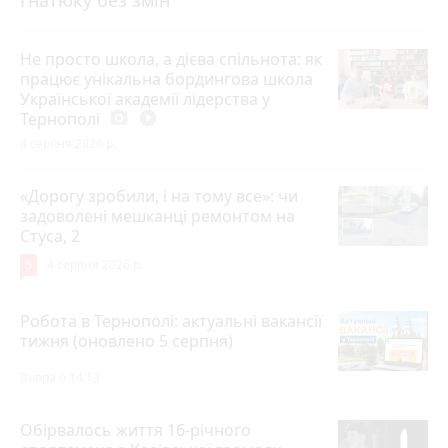
Не просто школа, а дієва спільнота: як
працює унікальна бордингова школа
Української академії лідерства у
Тернополі
photo_camera
play_circle_filled
4 серпня 2026 р.
«Дорогу зробили, і на тому все»: чи
задоволені мешканці ремонтом на
Стуса, 2
5
4 серпня 2026 р.
Робота в Тернополі: актуальні вакансії
тижня (оновлено 5 серпня)
Вчора о 14:13
Обірвалось життя 16-річного