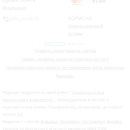
Шукаєм таланти
Детальніше
КОРИСНЕ
phone_in_talk
(0352) 43-00-50
Новини компаній
Огляди
Правила користування сайтом
Умови і правила надання платного доступу
Рекламна політика проєкту «Інтерактивна мапа локальних
брендів»
Редакція керується в своїй роботі
"Кодексом етики
українського журналіста"
, затвердженим Комісією з
журналістської етики. Поскаржитись на матеріал до Комісії
можна
тут
Видання є членом
Асоціації Незалежні регіональні видавці
України
та Всесвітньої асоціації видавців
WAN-IFRA