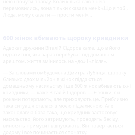
нею і почути правду. Коли кілька слів з нею
перемовились, вона тільки сказала мені: «Що я тобі,
Люда, можу сказати — прости мені»…
600 жінок вбивають щороку кривдники
Адвокат дружини Віталій Сідоров каже, що в його
підзахисної, яка зараз перебуває під домашнім
арештом, життя змінилось на «до» і «після».
— За словами омбудсмена Дмитра Лубінця, щороку
близько двох мільйонів жінок піддаються
домашньому насильству і ще 600 жінок вбивають їхні
кривдники, — каже Віталій Сідоров. — Є жінки, які
роками потерпають, але приховують це. Приблизно
така ситуація сталася з моєю підзахисною. Але
законодавча база така, що кривдник застосовує
насильство, його затримують, проводять бесіду,
виносять примуси і відпускають. Він повертається
додому і все починається спочатку.