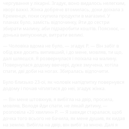
чергування у лікарні. Згадує, воно видалось нелегким,
хворі важкі. Жінка добряче втомилась, доки доїхала з
Кременця, поки скупила продукти в магазині. У
планах було, замість відпочинку, йти до сестри
збирати малину, аби підзаробити коштів. Пояснює, —
донька випускниця, витрати великі.
— Чоловіка вдома не було, — згадує Р. — Він забіг в
обід вже досить випивший, і до мене, мовляв, ти що,
далі шляєшся. Я розвернулася і поїхала на малину.
Повернулася додому ввечері, дуже змучена, хотіла
спати, дві доби на ногах. Збиралась відпочити.
Було близько 23-ої, як чоловік напідпитку повернувся
додому і почав чіплятися до неї, згадує жінка.
— Він мене штовхнув, я вибігла на двір, просила,
мовляв, Володя йди спати, не лякай дитину, —
розповіла «20 хвилин» Р. — Я завжди старалася, щоб
дочка того всього не бачила, як мене душив, як кидав
на землю. Вибігла на двір, він вибіг за мною. Далі я