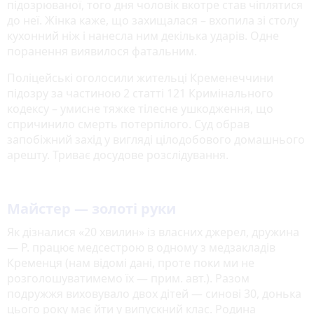
підозрюваної, того дня чоловік вкотре став чіплятися
до неї. Жінка каже, що захищалася – вхопила зі столу
кухонний ніж і нанесла ним декілька ударів. Одне
поранення виявилося фатальним.
Поліцейські оголосили жительці Кременеччини
підозру за частиною 2 статті 121 Кримінального
кодексу – умисне тяжке тілесне ушкодження, що
спричинило смерть потерпілого. Суд обрав
запобіжний захід у вигляді цілодобового домашнього
арешту. Триває досудове розслідування.
Майстер — золоті руки
Як дізналися «20 хвилин» із власних джерел, дружина
— Р. працює медсестрою в одному з медзакладів
Кременця (нам відомі дані, проте поки ми не
розголошуватимемо їх — прим. авт.). Разом
подружжя виховувало двох дітей — синові 30, донька
цього року має йти у випускний клас. Родина