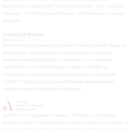
Матеріали з позначками "Новини компаній", "Прес-служба",
"Реклама" та "Партнерський проєкт" опубліковані на правах
реклами.
Здійснено за підтримки програми «Сильніші разом: Медіа та
Демократія», що реалізується Всесвітньою асоціацією
видавців новин (WAN-IFRA) у партнерстві з Асоціацією
«Незалежні регіональні видавці України» (АНРВУ) та
Норвезькою асоціацією медіабізнесу (MBL) за підтримки
Норвегії. Погляди авторів не обов’язково відображають
офіційну позицію партнерів програми.
Здійснено за підтримки Асоціації “Незалежні регіональні
видавці України” та Foreningen Ukrainian Media Fund Nordic в
рамках реалізації проєкту Хаб підтримки регіональних медіа.