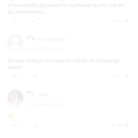
хто зна,якби дружина не пішла від нього,чим би
це закінчилось....
reply
share
remove
add
1
Аня Трембач
21 серпня 2024 р.
Шкода жінку,а такі тирани хай би на передову
йшли
reply
share
remove
add
1
Olha
21 серпня 2024 р.
😕
reply
share
remove
add
0