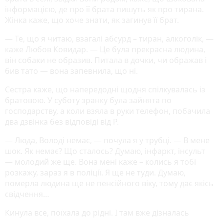
інформацією, де про її брата пишуть як про тирана.
Жінка каже, що хоче знати, як загинув її брат.
— Те, що я читаю, взагалі абсурд – тиран, алкоголік, —
каже Любов Ковидар. — Це була прекрасна людина,
він собаки не образив. Питала в дочки, чи ображав і
бив тато — вона запевнила, що ні.
Сестра каже, що напередодні щодня спілкувалась із
братовою. У суботу зранку була зайнята по
господарству, а коли взяла в руки телефон, побачила
два дзвінка без відповіді від Р.
— Люда, Володі немає, — почула я у трубці. — В мене
шок. Як немає? Що сталось? Думаю, інфаркт, інсульт
— молодий же ще. Вона мені каже – колись я тобі
розкажу, зараз я в поліції. Я ще не туди. Думаю,
померла людина ще не пенсійного віку, тому дає якісь
свідчення…
Кинула все, поїхала до рідні. І там вже дізналась