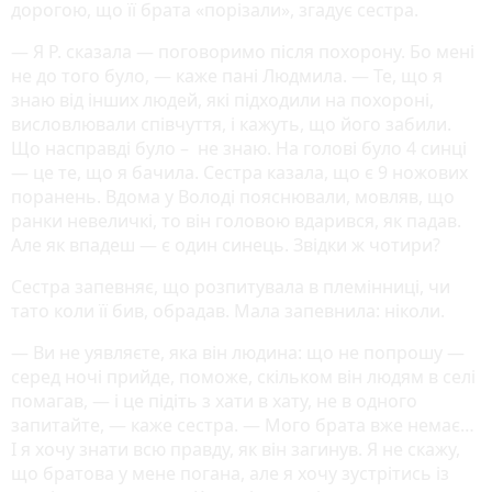
дорогою, що її брата «порізали», згадує сестра.
— Я Р. сказала — поговоримо після похорону. Бо мені
не до того було, — каже пані Людмила. — Те, що я
знаю від інших людей, які підходили на похороні,
висловлювали співчуття, і кажуть, що його забили.
Що насправді було – не знаю. На голові було 4 синці
— це те, що я бачила. Сестра казала, що є 9 ножових
поранень. Вдома у Володі пояснювали, мовляв, що
ранки невеличкі, то він головою вдарився, як падав.
Але як впадеш — є один синець. Звідки ж чотири?
Сестра запевняє, що розпитувала в племінниці, чи
тато коли її бив, обрадав. Мала запевнила: ніколи.
— Ви не уявляєте, яка він людина: що не попрошу —
серед ночі прийде, поможе, скільком він людям в селі
помагав, — і це підіть з хати в хату, не в одного
запитайте, — каже сестра. — Мого брата вже немає…
І я хочу знати всю правду, як він загинув. Я не скажу,
що братова у мене погана, але я хочу зустрітись із