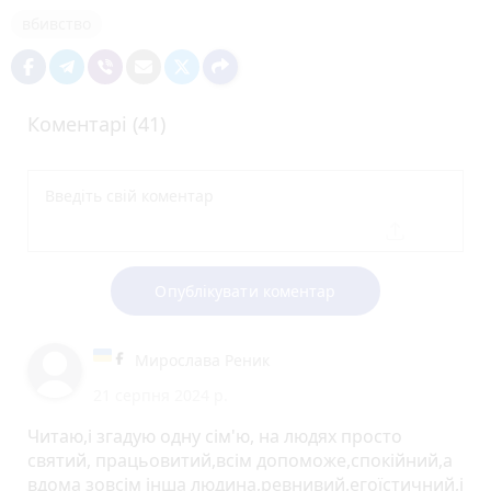
вбивство
Коментарі (41)
Опублікувати коментар
Мирослава Реник
21 серпня 2024 р.
Читаю,і згадую одну сім'ю, на людях просто
святий, працьовитий,всім допоможе,спокійний,а
вдома зовсім інша людина,ревнивий,егоїстичний,і