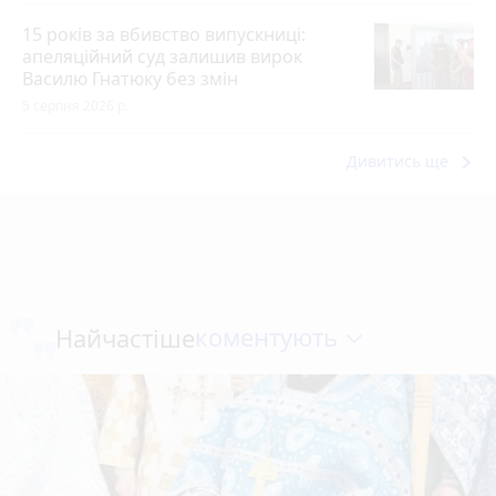
15 років за вбивство випускниці:
апеляційний суд залишив вирок
Василю Гнатюку без змін
5 серпня 2026 р.
keyboard_arrow_right
Дивитись ще
коментують
Найчастіше