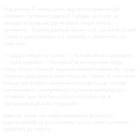
Підзахисна Р. захищалась від протиправних дій
чоловіка, запевняє адвокат. І додає, що умислу
заподіяти йому шкоду не мала. Лише хотіла
зупинити… Підтвердження цьому є те, що в неї на шиї
і спині є ушкодження, а в чоловіка — виключно на
лівій нозі.
— Щодо синців на голові, — чоловік впав і вдарився,
— каже адвокат. — Результатів експертизи щодо
стану його сп’яніння в даний момент немає, як і щодо
тілесних ушкоджень моєї клієнтки. Однак, зі слів сина,
батько регулярно чинив насильство щодо матері.
Син бачився і спілкувався з батьком напередодні і
запевняє, що той був у стані сп’яніння. Це ж
підтвердила донька подружжя.
Адвокат каже, що надає юридичну допомогу
підозрюваній за дорученням центру безкоштовної
правової допомоги.