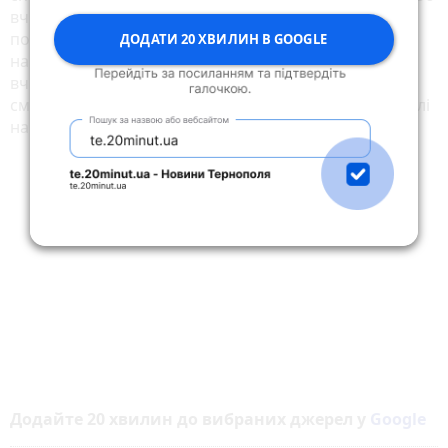
вчинене групою осіб, а також з метою залякування
потерпілого або інших осіб, чи з мотивів расової,
ДОДАТИ 20 ХВИЛИН В GOOGLE
національної або релігійної нетерпимості, або
вчинене на замовлення, або таке, що спричинило
смерть потерпілого, — карається позбавленням волі
на строк від семи до десяти років.
Додайте 20 хвилин до вибраних джерел у
Google