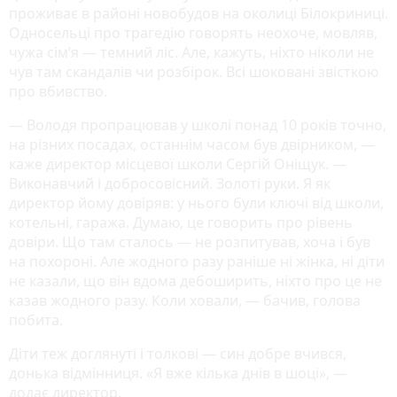
проживає в районі новобудов на околиці Білокриниці.
Односельці про трагедію говорять неохоче, мовляв,
чужа сім’я — темний ліс. Але, кажуть, ніхто ніколи не
чув там скандалів чи розбірок. Всі шоковані звісткою
про вбивство.
— Володя пропрацював у школі понад 10 років точно,
на різних посадах, останнім часом був двірником, —
каже директор місцевої школи Сергій Оніщук. —
Виконавчий і добросовісний. Золоті руки. Я як
директор йому довіряв: у нього були ключі від школи,
котельні, гаража. Думаю, це говорить про рівень
довіри. Що там сталось — не розпитував, хоча і був
на похороні. Але жодного разу раніше ні жінка, ні діти
не казали, що він вдома дебоширить, ніхто про це не
казав жодного разу. Коли ховали, — бачив, голова
побита.
Діти теж доглянуті і толкові — син добре вчився,
донька відмінниця. «Я вже кілька днів в шоці», —
додає директор.