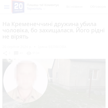
Пишеш ти! Коментує
Всі новини
Обговорен
Тернопіль
На Кременеччині дружина убила
чоловіка, бо захищалася. Його рідні
не вірять
20 серпня 2024 р.
Ірина БЕЛЯКОВА
chat_bubble
share
visibility
3
41
9134