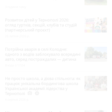
3 години тому
Розвиток дітей у Тернополі 2026:
огляд гуртків, секцій, клубів та студій
(партнерський проєкт)
28 липня 2026 р.
Потрійна аварія в селі Колодне:
одного з водіїв заблокувало всередині
авто, серед постраждалих — дитина
Вчора о 17:04
Не просто школа, а дієва спільнота: як
працює унікальна бордингова школа
Української академії лідерства у
Тернополі
photo_camera
play_circle_filled
4 серпня 2026 р.