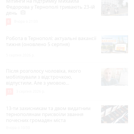
Мітинги на підтримку Михайла
Федорова у Тернополі тривають 23-ій
день
photo_camera
6
Вчора о 21:00
Робота в Тернополі: актуальні вакансії
тижня (оновлено 5 серпня)
5 серпня 2026 р.
Після розголосу чоловіка, якого
мобілізували з відстрочкою,
відпустили. Але з умовою…
15
3 серпня 2026 р.
13-ти захисникам та двом видатним
тернополянам присвоїли звання
почесних громадян міста
Вчора о 10:50