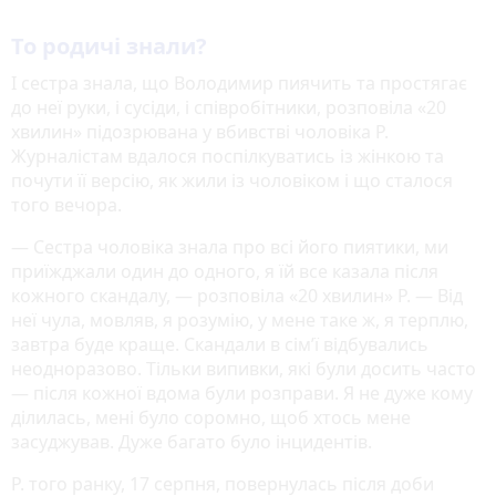
То родичі знали?
І сестра знала, що Володимир пиячить та простягає
до неї руки, і сусіди, і співробітники, розповіла «20
хвилин» підозрювана у вбивстві чоловіка Р.
Журналістам вдалося поспілкуватись із жінкою та
почути її версію, як жили із чоловіком і що сталося
того вечора.
— Сестра чоловіка знала про всі його пиятики, ми
приїжджали один до одного, я їй все казала після
кожного скандалу, — розповіла «20 хвилин» Р. — Від
неї чула, мовляв, я розумію, у мене таке ж, я терплю,
завтра буде краще. Скандали в сім’ї відбувались
неодноразово. Тільки випивки, які були досить часто
— після кожної вдома були розправи. Я не дуже кому
ділилась, мені було соромно, щоб хтось мене
засуджував. Дуже багато було інцидентів.
Р. того ранку, 17 серпня, повернулась після доби