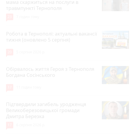
мама скаржиться на послуги в
травмпункті Тернополя
23
7 годин тому
Робота в Тернополі: актуальні вакансії
тижня (оновлено 5 серпня)
20
5 серпня 2026 р.
Обірвалось життя Героя з Тернополя
Богдана Сосінського
17
11 годин тому
Підтвердили загибель уродженця
Великоберезовицької громади
Дмитра Березка
17
6 серпня 2026 р.