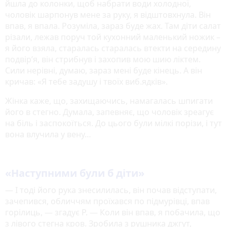
йшла до колонки, щоб набрати води холодної,
чоловік шарпонув мене за руку, я відштовхнула. Він
впав, я впала. Розуміла, зараз буде жах. Там діти салат
різали, лежав поруч той кухонний маленький ножик –
я його взяла, старалась старалась втекти на середину
подвір’я, він стрибнув і захопив мою шию ліктем.
Сили нерівні, думаю, зараз мені буде кінець. А він
кричав: «Я тебе задушу і твоїх виб.ядків».
Жінка каже, що, захищаючись, намагалась шпигати
його в стегно. Думала, запевняє, що чоловік зреагує
на біль і заспокоїться. До цього були мілкі порізи, і тут
вона влучила у вену…
«Наступними були б діти»
— І тоді його рука знесилилась, він почав відступати,
зачепився, обличчям проїхався по підмурівці, впав
горілиць, — згадує Р. — Коли він впав, я побачила, що
з лівого стегна кров. Зробила з рушника джгут,