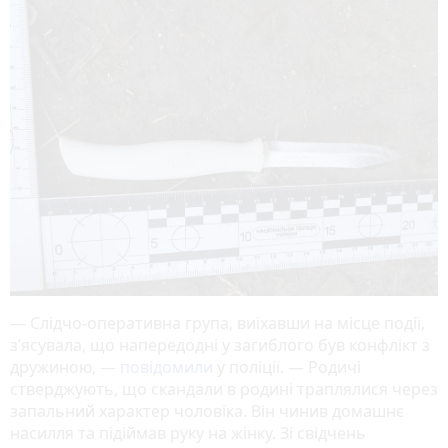
— Слідчо-оперативна група, виїхавши на місце події,
з’ясувала, що напередодні у загиблого був конфлікт з
дружиною, —
повідомили
у поліції. — Родичі
стверджують, що скандали в родині траплялися через
запальний характер чоловіка. Він чинив домашнє
насилля та підіймав руку на жінку. Зі свідчень