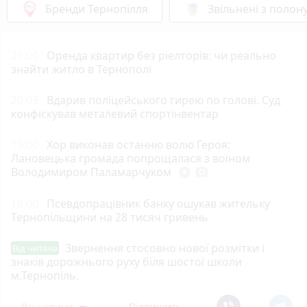
Бренди Тернопілля
Звільнені з полон
21:00
Оренда квартир без ріелторів: чи реально
знайти житло в Тернополі
20:03
Вдарив поліцейського гирею по голові. Суд
конфіскував металевий спортінвентар
19:00
Хор виконав останню волю Героя:
Лановецька громада попрощалася з воїном
Володимиром Паламарчуком
play_circle_filled
photo_camera
18:00
Псевдопрацівник банку ошукав жительку
Тернопільщини на 28 тисяч гривень
Звернення стосовно нової розмітки і
Від читача
знаків дорожнього руху біля шостої школи
м.Тернопіль.
Всі новини
Підпишись