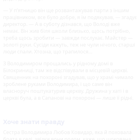
— У п’ятницю він ще розвантажував парти з іншим
працівником, все було добре, я їм подякував, — згадує
директор. — А в суботу дізнався, що Володі вже
немає. Він жив біля школи близько, щось потрібно,
треба щось зробити — завжди послухає. Майстер —
золоті руки. Сусіди кажуть, теж не чули нічого, старші
люди спали. Хтозна, що трапилося…
З Володимиром прощались у рідному домі в
Білокриниці, там же відспівували в місцевій церкві.
Священник на похороні згадував, що у храмі чимало
зроблене руками Володимира, і що саме він
власноруч поштукатурив церкву. Дружина у хаті і в
церкві була, а в Сапанові на похороні — лише її рідні.
Хоче знати правду
Сестра Володимира Любов Ковидар, яка й поховала
брата в селі, звідки вони родом, каже, що шокована