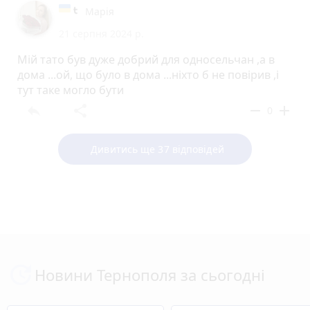
Марія
21 серпня 2024 р.
Мій тато був дуже добрий для односельчан ,а в
дома ...ой, що було в дома ...ніхто б не повірив ,і
тут таке могло бути
reply
share
remove
add
0
Дивитись ще 37 відповідей
Новини Тернополя за сьогодні