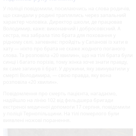
У поліції повідомили, посилаючись на слова родичів,
що скандали у родині траплялись через запальний
характер чоловіка. Директор школи, де працював
Володимир, каже: виконавчий і добросовісний. А
сестра, яка забрала тіло брата для поховання у
рідному селі, запевняє: пройдіть у Сапанові із хати в
хату — ніхто про брата не скаже жодного поганого
слова. Та розповіла «20 хвилин», що на тілі брата були
синці і багато порізів, тому жінка хоче знати правду,
як саме загинув її брат. У дружини, яку звинуватили у
смерті Володимира, — свою правда, яку вона
розповіла «20 хвилин».
Повідомлення про смерть пацієнта, нагадаємо,
надійшло на лінію 102 від фельдшера бригади
екстреної медичної допомоги 17 серпня, повідомили
у поліції Тернопільщини. На тілі померлого були
виявлені ножові поранення.