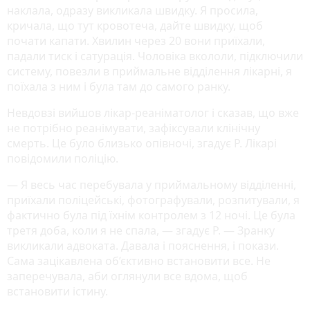
наклала, одразу викликала швидку. Я просила,
кричала, що тут кровотеча, дайте швидку, щоб
почати капати. Хвилин через 20 вони приїхали,
падали тиск і сатурація. Чоловіка вкололи, підключили
систему, повезли в приймальне відділення лікарні, я
поїхала з ним і була там до самого ранку.
Невдовзі вийшов лікар-реаніматолог і сказав, що вже
не потрібно реанімувати, зафіксували клінічну
смерть. Це було близько опівночі, згадує Р. Лікарі
повідомили поліцію.
— Я весь час перебувала у приймальному відділенні,
приїхали поліцейські, фотографували, розпитували, я
фактично була під їхнім контролем з 12 ночі. Це була
третя доба, коли я не спала, — згадує Р. — Зранку
викликали адвоката. Давала і пояснення, і покази.
Сама зацікавлена об’єктивно встановити все. Не
заперечувала, аби оглянули все вдома, щоб
встановити істину.