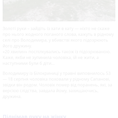
Золоті руки – зайдіть із хати в хату — ніхто не скаже
про нього жодного поганого слова, кажуть в рідному
селі про Володимира, у вбивстві якого підозрюють
його дружину.
«20 хвилин» поспілкувались також із підозрюваною.
Каже, якби не зупинила чоловіка, їй не жити, а
наступними були б діти…
Володимиру із Білокриниці у травні виповнилось 53
— 18 серпня чоловіка поховали у рідному Сапанові,
звідки він родом. Чоловік помер від поранень, які, за
версією слідства, завдала йому, захищаючись,
дружина.
Піднімав руку на жінку