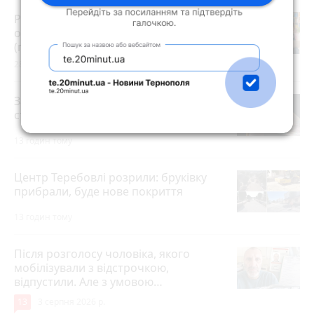
Розвиток дітей у Тернополі 2026:
огляд гуртків, секцій, клубів та студій
(партнерський проєкт)
28 липня 2026 р.
Зарплати вчителів та студентські
стипендії підвищать з 1 вересня
13 годин тому
Центр Теребовлі розрили: бруківку
прибрали, буде нове покриття
13 годин тому
Після розголосу чоловіка, якого
мобілізували з відстрочкою,
відпустили. Але з умовою…
13
3 серпня 2026 р.