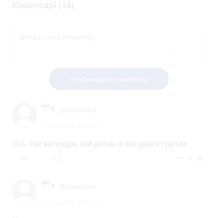
Коментарі (14)
Опублікувати коментар
Валентина
16 травня 2026 р.
Ось так виглядає мій допис в місцевих групах
reply
share
remove
add
0
Валентина
16 травня 2026 р.