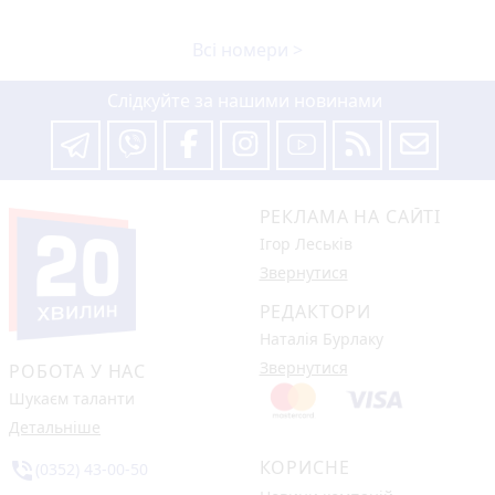
Всі номери >
Слідкуйте за нашими новинами
РЕКЛАМА НА САЙТІ
Ігор Леськів
Звернутися
РЕДАКТОРИ
Наталія Бурлаку
Звернутися
РОБОТА У НАС
Шукаєм таланти
Детальніше
КОРИСНЕ
phone_in_talk
(0352) 43-00-50