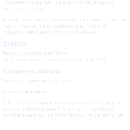
тримання під вартою та звільнив Олександра Ш.
просто в залі суду.
На вирок суду може бути подана апеляційна скарга до
Тернопільського апеляційного суду протягом
тридцяти днів з дня його проголошення.
Довідка
Вирок у Судовому реєстрі —
https://reyestr.court.gov.ua/Review/136386113
Юридична довідка
Кримінальний кодекс України
Стаття 186. Грабіж
4. Грабіж, вчинений у великих розмірах чи в умовах
воєнного або надзвичайного стану, — карається
позбавленням волі на строк від семи до десяти років.