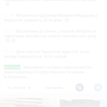
play_circle_filled
21:00
Мітинги на підтримку Михайла Федорова у
Тернополі тривають 23-ій день
photo_camera
20:00
Від рюкзака до ручки: у скільки обійдеться
підготовка школяра до нового навчального року
play_circle_filled
photo_camera
19:00
День міста в Тернополі: куди піти та які
заходи планують на 14-16 серпня
Звернення стосовно нової розмітки і
Від читача
знаків дорожнього руху біля шостої школи
м.Тернопіль.
Всі новини
Підпишись