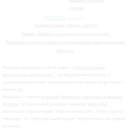
Новини компаній
Огляди
Правила користування сайтом
Умови і правила надання платного доступу
Рекламна політика проєкту «Інтерактивна мапа локальних
брендів»
Редакція керується в своїй роботі
"Кодексом етики
українського журналіста"
, затвердженим Комісією з
журналістської етики. Поскаржитись на матеріал до Комісії
можна
тут
Видання є членом
Асоціації Незалежні регіональні видавці
України
та Всесвітньої асоціації видавців
WAN-IFRA
Матеріали з позначками "Новини компаній", "Прес-служба",
"Реклама" та "Партнерський проєкт" опубліковані на правах
реклами.