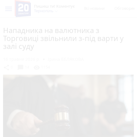
Пишеш ти! Коментує
Всі новини
Обговорен
Тернопіль
Нападника на валютника з
Торговиці звільнили з-під варти у
залі суду
16 травня 2026 р.
Ірина БЕЛЯКОВА
chat_bubble
share
visibility
0
14
1154