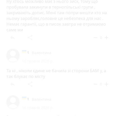
Ну хтось можливо має з нього зиск, тому що
пробувала закинути в тернопільські групи ,
закривають допис. Мені там попри мешти хто на
ньому заробляє,головне це небезпека для нас .
Немає гарантії, що в писок завтра не отримаємо
саме ми
reply
share
remove
add
0
Валентина
16 травня 2026 р.
Та ні , ніколи єдине не бачила зі сторони БАМ у, а
так блукає по місту
reply
share
remove
add
0
Валентина
16 травня 2026 р.