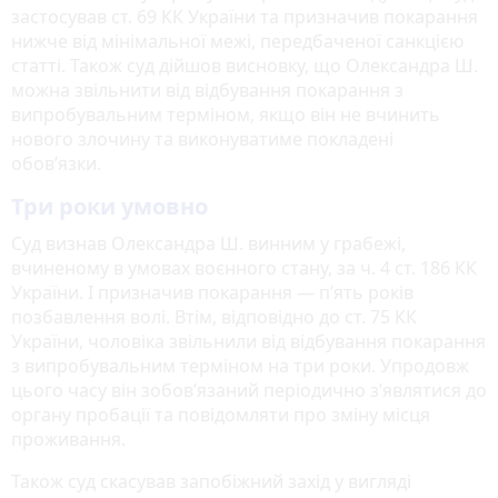
застосував ст. 69 КК України та призначив покарання
нижче від мінімальної межі, передбаченої санкцією
статті. Також суд дійшов висновку, що Олександра Ш.
можна звільнити від відбування покарання з
випробувальним терміном, якщо він не вчинить
нового злочину та виконуватиме покладені
обов’язки.
Три роки умовно
Суд визнав Олександра Ш. винним у грабежі,
вчиненому в умовах воєнного стану, за ч. 4 ст. 186 КК
України. І призначив покарання — п’ять років
позбавлення волі. Втім, відповідно до ст. 75 КК
України, чоловіка звільнили від відбування покарання
з випробувальним терміном на три роки. Упродовж
цього часу він зобов’язаний періодично з’являтися до
органу пробації та повідомляти про зміну місця
проживання.
Також суд скасував запобіжний захід у вигляді