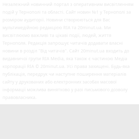
Незалежний новинний портал з оперативним висвітленням
подій у Тернополі та області. Сайт новин №1 у Тернополі за
розміром аудиторії. Новини створюються для Вас
мультимедійною редакцією RIA та 20minut.ua. Ми
висвітлюємо важливі та цікаві події, людей, життя
Тернополя. Редакція запрошує читачів додавати власні
новини в розділ "Від читачів". Сайт 20minut.ua входить до
видавничої групи RIA Media, яка також є частиною Медіа
корпорації RIA © 20minut.ua. Усі права захищені. Будь-яка
публiкацiя, передрук чи наступне поширення матеріалів
сайту у друкованих або електронних засобах масової
інформації можлива винятково у разі письмового дозволу
правовласника.
©2017-2025 20minut.ua
вул. Дубовецька, буд. 1-б, м. Тернопіль, 46001;
[email protected]
Cуб'єкт у сфері онлайн-медіа; ідентифікатор медіа
- R40-05634.