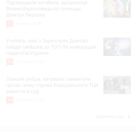
Підтвердили загибель уродженця
Великоберезовицької громади
Дмитра Березка
17
Вчора о 09:00
Учитель хімії з Тернополя Дмитро
Гайдук увійшов до ТОП-50 найкращих
педагогів України
15
5 серпня 2026 р.
Ламали ребра, катували і вимагали
гроші: чому справа Борщівського ТЦК
зависла в суді
14
5 серпня 2026 р.
keyboard_arrow_right
Дивитись ще