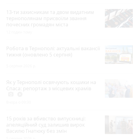
13-ти захисникам та двом видатним
тернополянам присвоїли звання
почесних громадян міста
12 годин тому
Робота в Тернополі: актуальні вакансії
тижня (оновлено 5 серпня)
5 серпня 2026 р.
Як у Тернополі освячують кошики на
Спаса: репортаж з місцевих храмів
photo_camera
play_circle_filled
Вчора о 09:30
15 років за вбивство випускниці:
апеляційний суд залишив вирок
Василю Гнатюку без змін
5 серпня 2026 р.