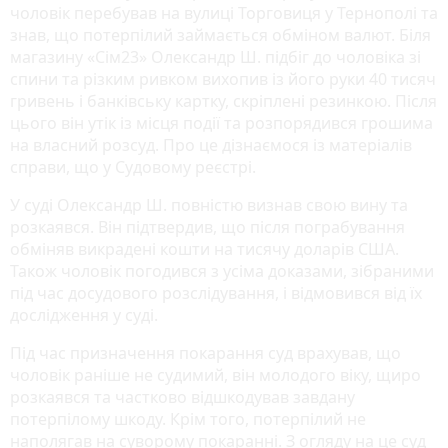
чоловік перебував на вулиці Торговиця у Тернополі та
знав, що потерпілий займається обміном валют. Біля
магазину «Сім23» Олександр Ш. підбіг до чоловіка зі
спини та різким ривком вихопив із його руки 40 тисяч
гривень і банківську картку, скріплені резинкою. Після
цього він утік із місця події та розпорядився грошима
на власний розсуд. Про це дізнаємося із матеріалів
справи, що у Судовому реєстрі.
У суді Олександр Ш. повністю визнав свою вину та
розкаявся. Він підтвердив, що після пограбування
обміняв викрадені кошти на тисячу доларів США.
Також чоловік погодився з усіма доказами, зібраними
під час досудового розслідування, і відмовився від їх
дослідження у суді.
Під час призначення покарання суд врахував, що
чоловік раніше не судимий, він молодого віку, щиро
розкаявся та частково відшкодував завдану
потерпілому шкоду. Крім того, потерпілий не
наполягав на суворому покаранні. З огляду на це суд