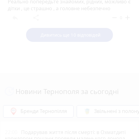
Реально попередьте знайомих, рідних, можливо є
дітки , це страшно , а головне небезпечно
reply
share
remove
add
0
Дивитись ще 10 відповідей
Новини Тернополя за сьогодні
Бренди Тернопілля
Звільнені з полон
22:00
Подарував життя після смерті: в Охматдиті
коридором пошани провели маленького донора