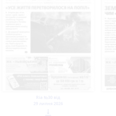
Ria №30 від
29 липня 2026
