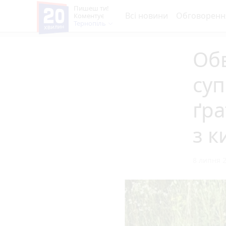
Пишеш ти!
Всі новини
Обговоренн
Коментує
Тернопіль
Обв
суп
ґра
з к
8 липня 2