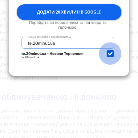
или у Службі у справах дітей Бережанської міськради.
дітей загиблої, виконком ухвалив рішення про опіку, —
ДОДАТИ 20 ХВИЛИН В GOOGLE
дила начальниця Служби у справах дітей Бережанської
и Оксана Шкільна. — А дівчата отримали статус дітей,
них батьківського піклування. Бо в них загинула мама, 
вісти.
агиблої перебувають також на обліку у Службі у справах
ької міськради. Одна з них, як дізналися «20 хвилин» ві
 джерел, навчається у Тернополі, інша — навчалася у
ькому ліцеї і цього літа планує вступати до одного з в
них закладів Тернополя.
 обвинуваченою і її донькою
дитини з інвалідністю, доньки підозрюваної, — дівчинка 
 бабусею, — каже Оксана Шкільна. — Щодо цієї дитини не
ли питання тимчасової опіки і на обліку в нас ця родина
є. Скарг чи претензій від сусідів чи від інших людей на н
то після лікарні може доглядати за донькою.