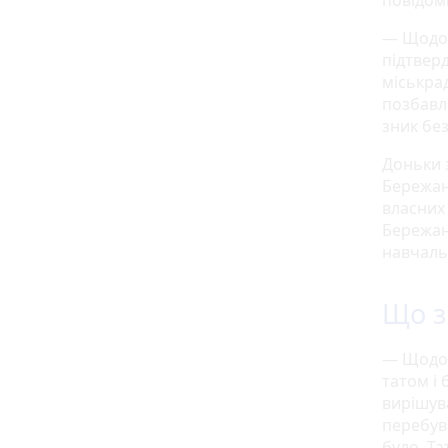
повідом
— Щодо 
підтвер
міськрад
позбавле
зник без
Доньки з
Бережанс
власних
Бережанс
навчаль
Що з
— Щодо 
татом і
вирішува
перебува
було. Та