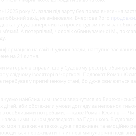
ні 2025 року М. взяли під варту без права внесення заст
 запобіжний захід не змінювали. Вчергове його
продовжил
Адвокат у суді заперечив та просив суд змінити запобіжни
 м’який. А потерпілий, чоловік обвинуваченої М., поклав
ду.
 інформацією на сайті Судової влади, наступне засідання 
ене на 21 липня.
ми матеріалів справи, що у Судовому реєстрі, обвинувач
є у слідчому ізоляторі в Чорткові. Її адвокат Роман Юсип
а перебуває у пригніченому стані, бо дуже хвилюється з
ануємо найближчим часом звернутися до Бережанської
ах дітей, аби обстежили умови догляду за неповнолітньо
 з особливими потребами, — каже Роман Юсипів. — Чи 
 належними чином доглядають за її донькою. В судових
нях моя підзахисна також дуже переживає та емоційно ре
доводиться переживати ті липневі минулорічні події зно