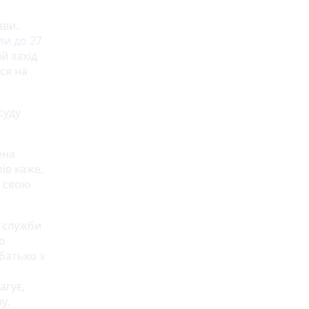
ави.
и до 27
й захід
ся на
суду
ена
ів каже,
а свою
 служби
ю
батько з
агує,
ву.