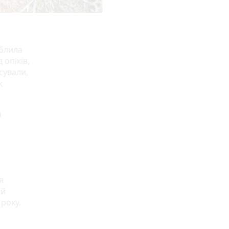
облила
 опіків,
сували,
к
а
я
ій
 року.