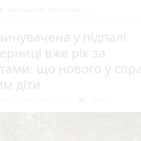
...
я
Розслідування
Фотоконкурс
инувачена у підпалі
ерниці вже рік за
тами: що нового у справ
им діти
026 р.
Ірина БЕЛЯКОВА
chat_bubble
share
visibility
0
1
1934