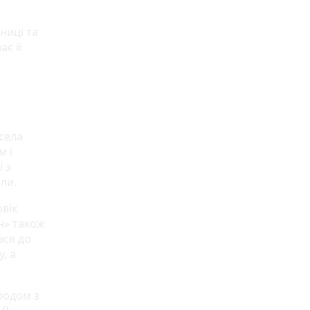
ниці та
є її
 села
м і
 з
ли.
овік
н» також
вся до
, а
 родом з