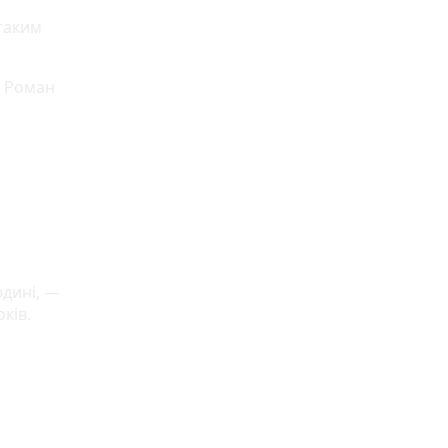
 таким
є Роман
юдині, —
оків.