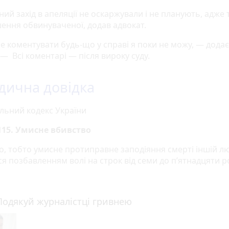
ий захід в апеляції не оскаржували і не планують, адже
шення обвинуваченої, додав адвокат.
е коментувати будь-що у справі я поки не можу, — дода
— Всі коментарі — після вироку суду.
ична довідка
льний кодекс України
115. Умисне вбивство
о, тобто умисне протиправне заподіяння смерті іншій л
я позбавленням волі на строк від семи до п’ятнадцяти р
Подякуй журналістці гривнею