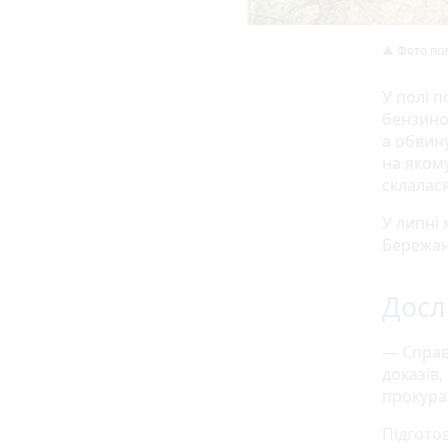
Фото пол
У полі п
бензином
а обвину
на якому
склалася
У липні 
Бережан
Досл
— Справа
доказів
прокура
Підгото