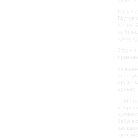
Ще у лип
Відтоді
липня
. 
на більш
думку су
Згідно з
признач
За дани
перебува
що жінк
доньку.
— Ми пл
у справ
дитиною
бабусею
засідан
адже їй 