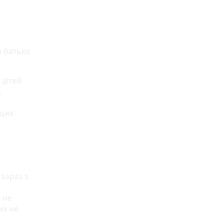
а батько
 дітей
д
ищих
зараз з
 не
их не