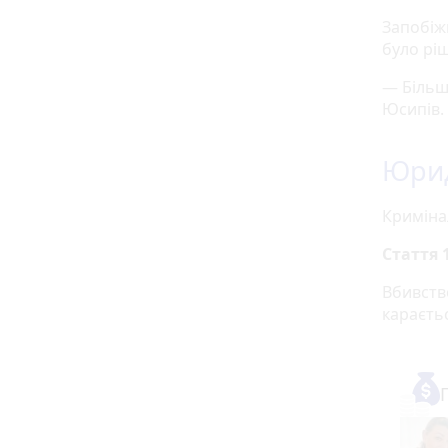
Запобіжн
було рі
— Більш
Юсипів. 
Юрид
Криміна
Стаття 
Вбивств
караєтьс