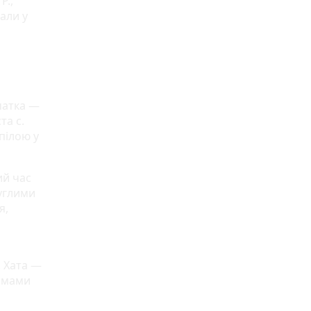
Р.,
али у
вчатка —
та с.
рпілою у
ий час
руглими
я,
. Хата —
о мами