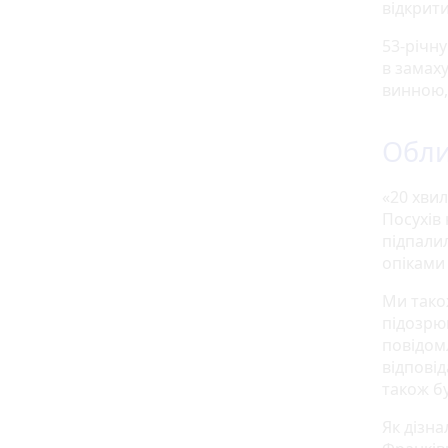
відкрит
53-річну
в замаху
винною, 
Обли
«20 хви
Посухів
підпали
опіками
Ми тако
підозрюв
повідом
відпові
також б
Як дізна