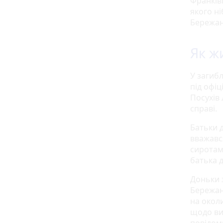
Франківщ
якого н
Бережана
Як ж
У загибл
під офіц
Посухів 
справі.
Батьки д
вважавс
сиротами
батька 
Доньки 
Бережана
на околи
щодо ви