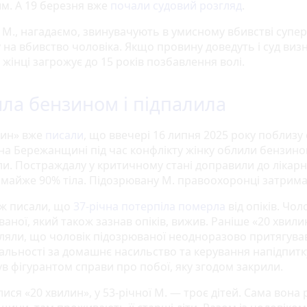
им. А 19 березня вже
почали судовий розгляд
.
 М., нагадаємо, звинувачують в умисному вбивстві супер
 на вбивство чоловіка. Якщо провину доведуть і суд визна
жінці загрожує до 15 років позбавлення волі.
ла бензином і підпалила
лин» вже
писали
, що ввечері 16 липня 2025 року поблизу
 на Бережанщині під час конфлікту жінку облили бензино
ли. Постраждалу у критичному стані доправили до лікарні
 майже 90% тіла. Підозрювану М. правоохоронці затрима
ж писали, що
37-річна потерпіла померла
від опіків. Чол
аної, який також зазнав опіків, вижив. Раніше «20 хвили
ляли, що чоловік підозрюваної неодноразово притягува
дальності за домашнє насильство та керування напідпитку
ув фігурантом справи про побої, яку згодом закрили.
лися «20 хвилин», у 53-річної М. — троє дітей. Сама вона