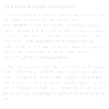
Чи знали в школі про булінг?
Про булінг говорять й користувачі у соцмережах під
повідомленнями про подію. Нам вдалося
поспілкуватися з однією мамою, яка стверджує, що
через систематичний булінг довелося забрати дитину
з п'ятої школи. Жінка запевняє, що пробувала з цим
боротися і, коли не вдавалося, писала пости на
власній сторінці у соцмережах. Але після її публікацій
про ситуацію в школі її неодноразово просили
видалити дописи, наголошує вона.
— Мене щоразу просили видаляти ці пости. Я відчула
булінг з боку батьків, дітей і навіть директора школи
— як мама дитини. — каже пані Оксана (ім’я змінене
на прохання жінки. Справжні дані є в редакції — прим.
авт.). І за фасадом «елітної», «зразкової» школи, де всі
нібито успішні, насправді ховаються дуже неприємні
речі.