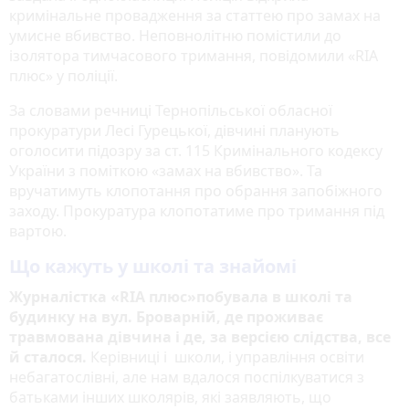
кримінальне провадження за статтею про замах на
умисне вбивство. Неповнолітню помістили до
ізолятора тимчасового тримання, повідомили «RIA
плюс» у поліції.
За словами речниці Тернопільської обласної
прокуратури Лесі Гурецької, дівчині планують
оголосити підозру за ст. 115 Кримінального кодексу
України з поміткою «замах на вбивство». Та
вручатимуть клопотання про обрання запобіжного
заходу. Прокуратура клопотатиме про тримання під
вартою.
Що кажуть у школі та знайомі
Журналістка «RIA плюс»побувала в школі та
будинку на вул. Броварній, де проживає
травмована дівчина і де, за версією слідства, все
й сталося.
Керівниці і школи, і управління освіти
небагатослівні, але нам вдалося поспілкуватися з
батьками інших школярів, які заявляють, що