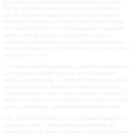
розповіла, що дівчину, яка вхопилася за ніж, звуть
К.М. За словами, жінки, підозрювана прийшла до
школи приблизно два роки тому. Разом з мамою
переїхали в Тернопіль з іншого міста, у неї загинув
тато на війні. Про те, що батько дівчинки захищав
країну, нам підтвердили і в управлінні освіти,
щоправда, зазначивши, що ці дані поки неофіційні.
Також підтвердили, що підозрювана К. — внутрішньо
переміщена особа.
— На власні очі того не бачила, але батьки говорять,
що того дня, коли все сталося, об К. недопалки
гасили, — каже жінка. — Дитина була вся бита. Якщо
чесно, я шокована. Інші батьки, виявляється, все
знали, і в школі не могли того свавілля не бачити. А
тепер, звичайно, ніхто ні в чому не зізнається. Хто ж
школу чорнитиме… Ще й говорити заборонили!
К.М., як дізналися «RIA плюс», проживає з мамою на
вул. в центрі міста. Коли дівчину затримали, за
словами власних джерел у силових структурах, мама