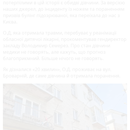
потерпілими в цій історії є обидві дівчини. За версією
наших джерел, до інциденту із ножем та пораненням
призвів булінг підозрюваної, яка переїхала до нас з
Києва.
О.Д, яка отримала травми, перебуває у реанімації
обласної дитячої лікарні, прокоментував гендиректор
закладу Володимир Семерез. Про стан дівчини
медики не говорять, але кажуть, що прогноз
благоприємний. Більше нічого не говорять.
Як дізналися «20 хвилин», О.Д. проживає на вул.
Броварній, де саме дівчина й отримала поранення.