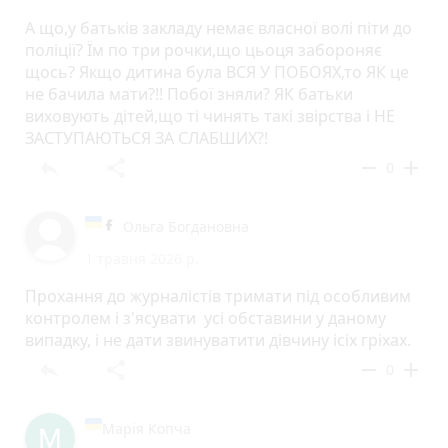
А що,у батьків закладу немає власної волі піти до
поліції? Їм по три рочки,що цьоця забороняє
щось? Якщо дитина була ВСЯ У ПОБОЯХ,то ЯК це
не бачила мати?!! Побої зняли? ЯК батьки
виховують дітей,що ті чинять такі звірства і НЕ
ЗАСТУПАЮТЬСЯ ЗА СЛАБШИХ?!
reply
share
remove
add
0
Ольга Богдановна
1 травня 2026 р.
Прохання до журналістів тримати під особливим
контролем і з'ясувати усі обставини у даному
випадку, і не дати звинуватити дівчину ісіх гріхах.
reply
share
remove
add
0
Марія Копча