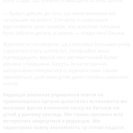
Вона згадує, що конфлікти виходили за межі школи.
— Врешті дійшло до того, що мене викликав мій
начальник на роботі. Спочатку я намагалася
відстоювати свою позицію, але зрештою змушена
була забрати дитину зі школи, — згадує пані Оксана.
Журналісти поговорили ще з кількома батьками учнів
з дев’ятого класу школи №5. Неофіційно вони
підтверджують версію про систематичний булінг
дівчини з Київщини. Кажуть, їм категорично
заборонили спілкуватися із журналістами. І вони
хвилюються, щоб їхнім дітям дали спокійно закінчити
школу.
Редакція закликає управління освіти та
правоохоронні органи допитати і встановити всі
можливі факти вчинення тиску на батьків чи
дітей у даному закладі. Ми також просимо всіх
потерпілих звернутися в редакцію. Ми
гарантуємо повну анонімність та готові надати