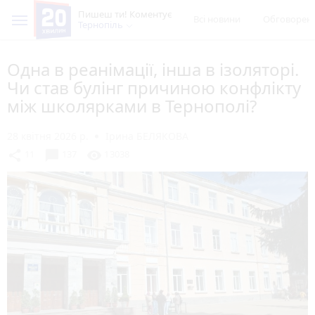
Пишеш ти! Коментує
Всі новини
Обговорен
Тернопіль
Одна в реанімації, інша в ізоляторі.
Чи став булінг причиною конфлікту
між школярками в Тернополі?
28 квітня 2026 р.
Ірина БЕЛЯКОВА
chat_bubble
share
visibility
11
137
13038