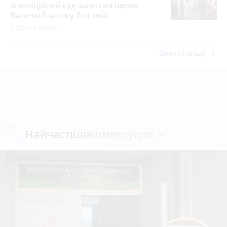
апеляційний суд залишив вирок
Василю Гнатюку без змін
5 серпня 2026 р.
keyboard_arrow_right
Дивитись ще
коментують
Найчастіше