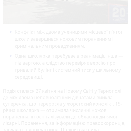
Конфлікт між двома ученицями місцевої п'ятої
школи завершився ножовим пораненням і
кримінальним провадженням.
Одна школярка перебуває в реанімації, інша —
під вартою, а слідство перевіряє версію про
тривалий булінг і системний тиск у шкільному
середовищі.
Подія сталася 27 квітня на Новому Світі у Тернополі,
де між двома неповнолітніми дівчатами виикла
суперечка, що переросла у жорстокий конфлікт. 15-
річна школярка — отримала численні ножові
поранення, її госпіталізували до обласної дитячої
лікарні. Поранення, за інформацією правоохоронців,
завдала її однокласниця. Поліція відкрила