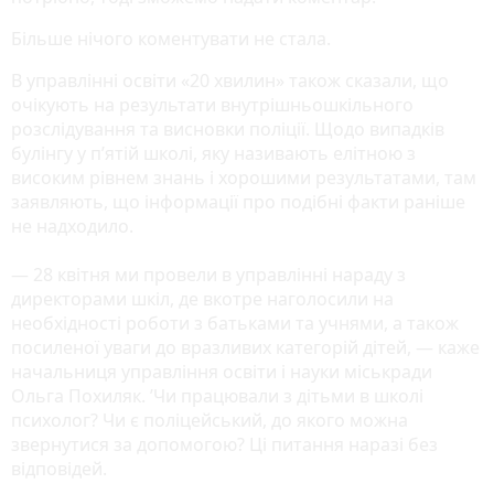
Більше нічого коментувати не стала.
В управлінні освіти «20 хвилин» також сказали, що
очікують на результати внутрішньошкільного
розслідування та висновки поліції. Щодо випадків
булінгу у п’ятій школі, яку називають елітною з
високим рівнем знань і хорошими результатами, там
заявляють, що інформації про подібні факти раніше
не надходило.
— 28 квітня ми провели в управлінні нараду з
директорами шкіл, де вкотре наголосили на
необхідності роботи з батьками та учнями, а також
посиленої уваги до вразливих категорій дітей, — каже
начальниця управління освіти і науки міськради
Ольга Похиляк. ʼЧи працювали з дітьми в школі
психолог? Чи є поліцейський, до якого можна
звернутися за допомогою? Ці питання наразі без
відповідей.