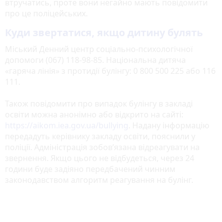
втручатись, проте вони негайно мають повідомити
про це поліцейських.
Куди звертатися, якщо дитину булять
Міський Денний центр соціально-психологічної
допомоги (067) 118-98-85. Національна дитяча
«гаряча лінія» з протидії булінгу: 0 800 500 225 або 116
111.
Також повідомити про випадок булінгу в закладі
освіти можна анонімно або відкрито на сайті:
https://aikom.iea.gov.ua/bullying
. Надану інформацію
передадуть керівнику закладу освіти, пояснили у
поліції. Адміністрація зобов’язана відреагувати на
звернення. Якщо цього не відбудеться, через 24
години буде задіяно передбачений чинним
законодавством алгоритм реагування на булінг.