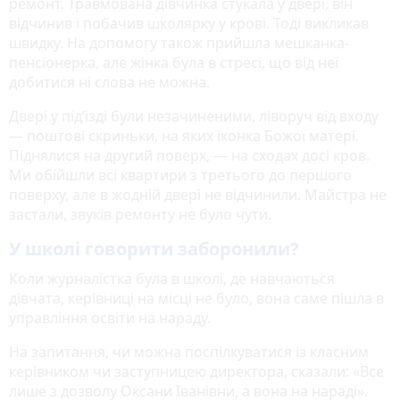
ремонт. Травмована дівчинка стукала у двері, він
відчинив і побачив школярку у крові. Тоді викликав
швидку. На допомогу також прийшла мешканка-
пенсіонерка, але жінка була в стресі, що від неї
добитися ні слова не можна.
Двері у під’їзді були незачиненими, ліворуч від входу
— поштові скриньки, на яких іконка Божої матері.
Піднялися на другий поверх, — на сходах досі кров.
Ми обійшли всі квартири з третього до першого
поверху, але в жодній двері не відчинили. Майстра не
застали, звуків ремонту не було чути.
У школі говорити заборонили?
Коли журналістка була в школі, де навчаються
дівчата, керівниці на місці не було, вона саме пішла в
управління освіти на нараду.
На запитання, чи можна поспілкуватися із класним
керівником чи заступницею директора, сказали: «Все
лише з дозволу Оксани Іванівни, а вона на нараді».