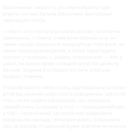
Вразливими також є ті, хто переживають горе
втрати, хто має батьків військових, внутрішньо-
переміщені особи.
— Варто спостерігати за своїми дітьми, чи вони не
замкнулись, стежити, з ким вони спілкуються, чи
немає синців і буквально зазирнути до портфеля, чи
немає пошкоджених речей, а також переглядати
контент у телефоні, — радить психологиня. — Ми, у
школі, не маємо право оглядати дітей без дозволу
батьків. Зокрема й оглядати їхні речі. А батьки
можуть і повинні.
У кожній школі є тепер особа, відповідальна за захист
дітей від насилля і жорстокого поводження. Цій особі
хтось може надати інформацію, що, приміром,
певний учень із синцем, у того — пошкоджений одяг,
а той — пригнічений. Ця особа має повідомити
керівництво закладу, і вони вже мають повідомити
про це батьків. У шкільний булінг освітяни не можуть