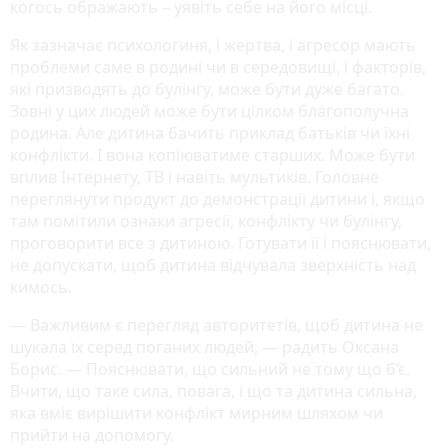
когось ображають – уявіть себе на його місці.
Як зазначає психологиня, і жертва, і агресор мають
проблеми саме в родині чи в середовищі, і факторів,
які призводять до булінгу, може бути дуже багато.
Зовні у цих людей може бути цілком благополучна
родина. Але дитина бачить приклад батьків чи їхні
конфлікти. І вона копіюватиме старших. Може бути
вплив Інтернету, ТВ і навіть мультиків. Головне
переглянути продукт до демонстрації дитини і, якщо
там помітили ознаки агресії, конфлікту чи булінгу,
проговорити все з дитиною. Готувати її і пояснювати,
не допускати, щоб дитина відчувала зверхність над
кимось.
— Важливим є перегляд авторитетів, щоб дитина не
шукала їх серед поганих людей, — радить Оксана
Борис. — Пояснювати, що сильний не тому що б’є.
Вчити, що таке сила, повага, і що та дитина сильна,
яка вміє вирішити конфлікт мирним шляхом чи
прийти на допомогу.