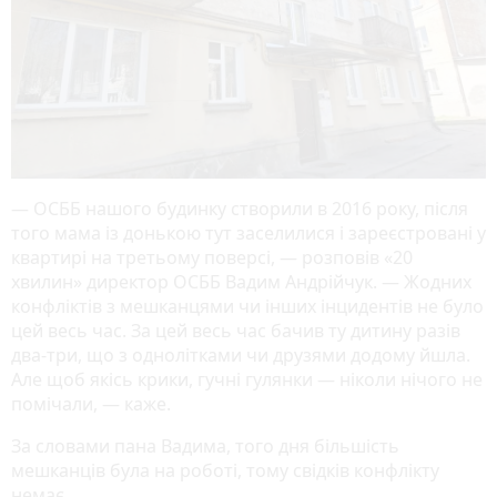
— ОСББ нашого будинку створили в 2016 року, після
того мама із донькою тут заселилися і зареєстровані у
квартирі на третьому поверсі, — розповів «20
хвилин» директор ОСББ Вадим Андрійчук. — Жодних
конфліктів з мешканцями чи інших інцидентів не було
цей весь час. За цей весь час бачив ту дитину разів
два-три, що з однолітками чи друзями додому йшла.
Але щоб якісь крики, гучні гулянки — ніколи нічого не
помічали, — каже.
За словами пана Вадима, того дня більшість
мешканців була на роботі, тому свідків конфлікту
немає.