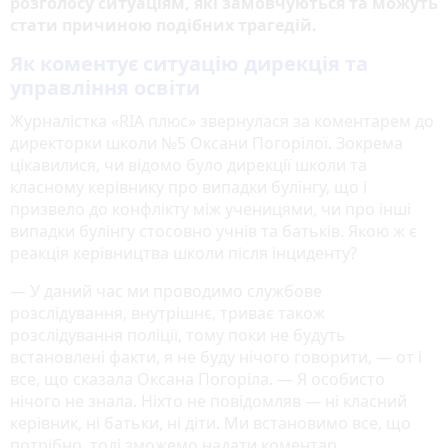
розголосу ситуаціям, які замовчуються та можуть
стати причиною подібних трагедій.
Як коментує ситуацію дирекція та
управління освіти
Журналістка «RIA плюс» звернулася за коментарем до
директорки школи №5 Оксани Погорілої. Зокрема
цікавилися, чи відомо було дирекції школи та
класному керівнику про випадки булінгу, що і
призвело до конфлікту між ученицями, чи про інші
випадки булінгу стосовно учнів та батьків. Якою ж є
реакція керівництва школи після інциденту?
— У даний час ми проводимо службове
розслідування, внутрішнє, триває також
розслідування поліції, тому поки не будуть
встановлені факти, я не буду нічого говорити, — от і
все, що сказала Оксана Погоріла. — Я особисто
нічого не знала. Ніхто не повідомляв — ні класний
керівник, ні батьки, ні діти. Ми встановимо все, що
потрібно, тоді зможемо надати коментар.