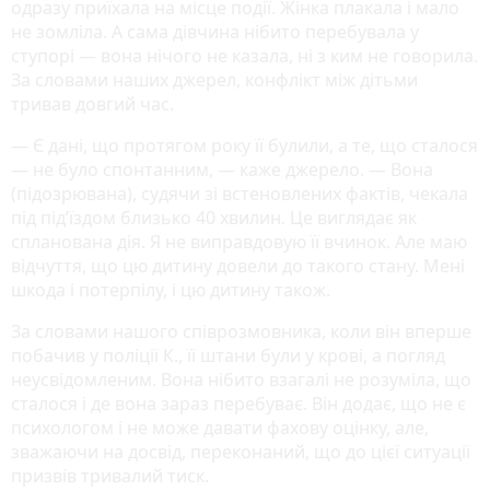
одразу приїхала на місце події. Жінка плакала і мало
не зомліла. А сама дівчина нібито перебувала у
ступорі — вона нічого не казала, ні з ким не говорила.
За словами наших джерел, конфлікт між дітьми
тривав довгий час.
— Є дані, що протягом року її булили, а те, що сталося
— не було спонтанним, — каже джерело. — Вона
(підозрювана), судячи зі встеновлених фактів, чекала
під під’їздом близько 40 хвилин. Це виглядає як
спланована дія. Я не виправдовую її вчинок. Але маю
відчуття, що цю дитину довели до такого стану. Мені
шкода і потерпілу, і цю дитину також.
За словами нашого співрозмовника, коли він вперше
побачив у поліції К., її штани були у крові, а погляд
неусвідомленим. Вона нібито взагалі не розуміла, що
сталося і де вона зараз перебуває. Він додає, що не є
психологом і не може давати фахову оцінку, але,
зважаючи на досвід, переконаний, що до цієї ситуації
призвів тривалий тиск.