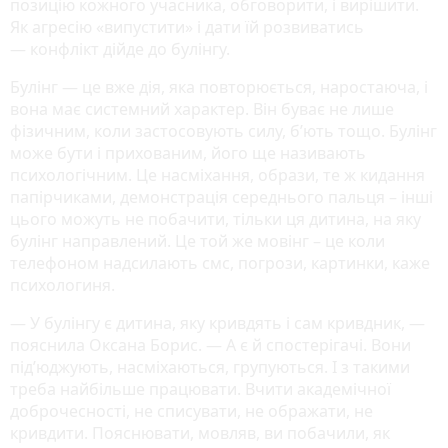
позицію кожного учасника, обговорити, і вирішити.
Як агресію «випустити» і дати їй розвиватись
— конфлікт дійде до булінгу.
Булінг — це вже дія, яка повторюється, наростаюча, і
вона має системний характер. Він буває не лише
фізичним, коли застосовують силу, б’ють тощо. Булінг
може бути і прихованим, його ще називають
психологічним. Це насміхання, образи, те ж кидання
папірчиками, демонстрація середнього пальця – інші
цього можуть не побачити, тільки ця дитина, на яку
булінг направлений. Це той же мовінг – це коли
телефоном надсилають смс, погрози, картинки, каже
психологиня.
— У булінгу є дитина, яку кривдять і сам кривдник, —
пояснила Оксана Борис. — А є й спостерігачі. Вони
під’юджують, насміхаються, групуються. І з такими
треба найбільше працювати. Вчити академічної
доброчесності, не списувати, не ображати, не
кривдити. Пояснювати, мовляв, ви побачили, як