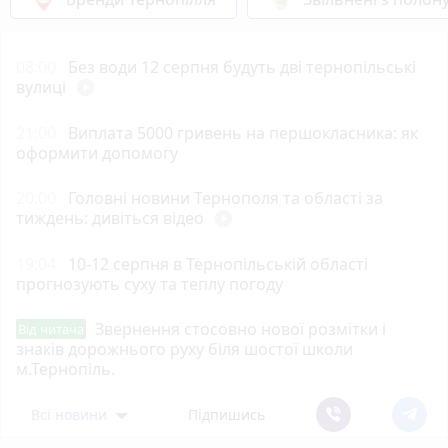
08:00
Без води 12 серпня будуть дві тернопільські
вулиці
play_circle_filled
21:00
Виплата 5000 гривень на першокласника: як
оформити допомогу
20:00
Головні новини Тернополя та області за
тиждень: дивіться відео
play_circle_filled
19:04
10-12 серпня в Тернопільській області
прогнозують суху та теплу погоду
Звернення стосовно нової розмітки і
Від читача
знаків дорожнього руху біля шостої школи
м.Тернопіль.
Всі новини
Підпишись