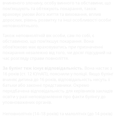
вчиненого злочину, особу винного та обставини, що
пом’якшують та обтяжують покарання, також
враховує умови його життя та виховання, вплив
дорослих, рівень розвитку та інші особливості особи
неповнолітнього.
Також неповнолітній вік особи, сам по собі, є
обставиною, що пом’якшує покарання. Вона
обов’язково має враховуватись при призначенні
покарання незалежно від того, чи досяг підсудний на
час розгляду справи повноліття.
За булінг теж існує відповідальність.
Вона настає з
16 років (ст. 12 КУпАП), пояснили у поліції. Якщо булінг
вчиняє дитина до 16 років, відповідальність несуть її
батьки або законні представники. Окремо
передбачена відповідальність для керівників закладів
освіти у разі неповідомлення про факти булінгу до
уповноважених органів.
Неповнолітніх (14–18 років) та малолітніх (до 14 років)