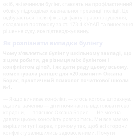
осіб, які вчинили булінг, ставлять на профілактичний
облік у підрозділах ювенальної превенції поліції. Це
відбувається після фіксації факту правопорушення,
складання протоколу за ст. 173-4 КУпАП та винесення
рішення суду, яке підтверджує вину.
Як розпізнати випадки булінгу
Чому з'являється булінг у шкільному закладі, що
з цим робити, де різниця між булінгом і
конфліктом дітей, і як дати раду цьому всьому,
коментувала раніше для «20 хвилин» Оксана
Борис, практичний психолог початкової школи
№1.
— Якщо виникає конфлікт, — хтось когось штовхнув,
вдарив, зачепив — діти починають відстоювати свої
кордони, — пояснює Оксана Борис. — Не можна
давати цьому конфлікту розгорітись. Ми все маємо
вирішити тут і зараз, причому так, щоб всі сторони
конфлікту залишились задоволеними. Почути