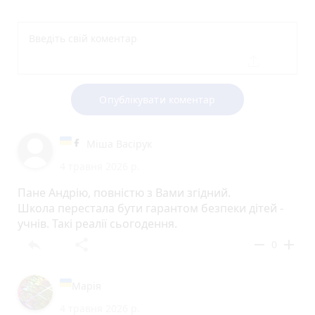
Опублікувати коментар
Міша Васірук
4 травня 2026 р.
Пане Андрію, повністю з Вами згідний.
Школа перестала бути гарантом безпеки дітей -
учнів. Такі реалії сьогодення.
reply
share
remove
add
0
Марія
4 травня 2026 р.