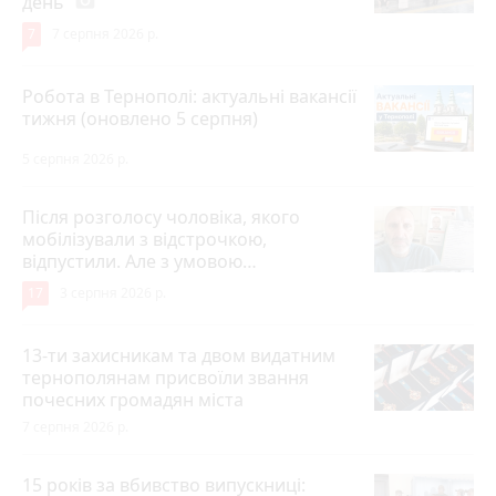
день
photo_camera
7
7 серпня 2026 р.
Робота в Тернополі: актуальні вакансії
тижня (оновлено 5 серпня)
5 серпня 2026 р.
Після розголосу чоловіка, якого
мобілізували з відстрочкою,
відпустили. Але з умовою…
17
3 серпня 2026 р.
13-ти захисникам та двом видатним
тернополянам присвоїли звання
почесних громадян міста
7 серпня 2026 р.
15 років за вбивство випускниці: