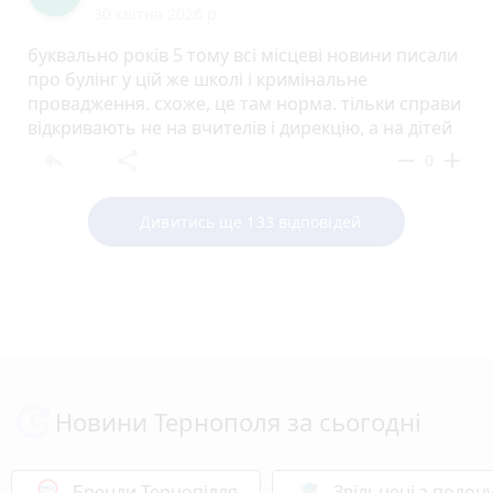
30 квітня 2026 р.
буквально років 5 тому всі місцеві новини писали
про булінг у цій же школі і кримінальне
провадження. схоже, це там норма. тільки справи
відкривають не на вчителів і дирекцію, а на дітей
reply
share
remove
add
0
Дивитись ще 133 відповідей
Новини Тернополя за сьогодні
Бренди Тернопілля
Звільнені з полон