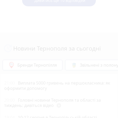
Дивитись ще 10 відповідей
Новини Тернополя за сьогодні
Бренди Тернопілля
Звільнені з полон
21:00
Виплата 5000 гривень на першокласника: як
оформити допомогу
20:00
Головні новини Тернополя та області за
тиждень: дивіться відео
play_circle_filled
19:04
10-12 серпня в Тернопільській області