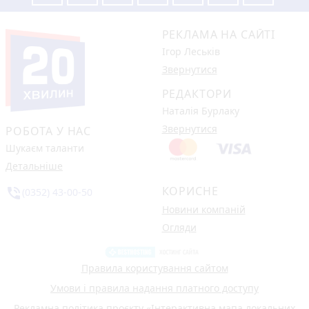
РЕКЛАМА НА САЙТІ
Ігор Леськів
Звернутися
РЕДАКТОРИ
Наталія Бурлаку
Звернутися
РОБОТА У НАС
Шукаєм таланти
Детальніше
КОРИСНЕ
phone_in_talk
(0352) 43-00-50
Новини компаній
Огляди
Правила користування сайтом
Умови і правила надання платного доступу
Рекламна політика проєкту «Інтерактивна мапа локальних