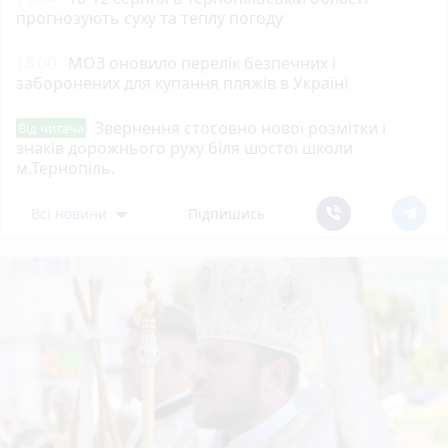
прогнозують суху та теплу погоду
18:00
МОЗ оновило перелік безпечних і
заборонених для купання пляжів в Україні
Звернення стосовно нової розмітки і
Від читача
знаків дорожнього руху біля шостої школи
м.Тернопіль.
Всі новини
Підпишись