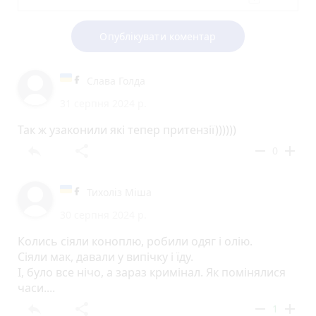
Опублікувати коментар
Слава Голда
31 серпня 2024 р.
Так ж узаконили які тепер притензії))))))
reply
share
remove
add
0
Тихоліз Міша
30 серпня 2024 р.
Колись сіяли коноплю, робили одяг і олію.
Сіяли мак, давали у випічку і їду.
І, було все нічо, а зараз кримінал. Як помінялися
часи....
reply
share
remove
add
1