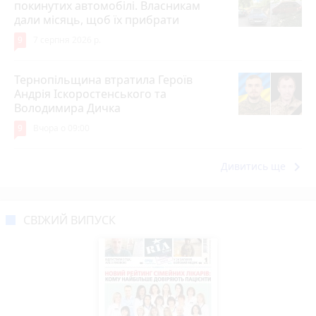
покинутих автомобілі. Власникам
дали місяць, щоб їх прибрати
9
7 серпня 2026 р.
Тернопільщина втратила Героїв
Андрія Іскоростенського та
Володимира Дичка
9
Вчора о 09:00
keyboard_arrow_right
Дивитись ще
СВІЖИЙ ВИПУСК