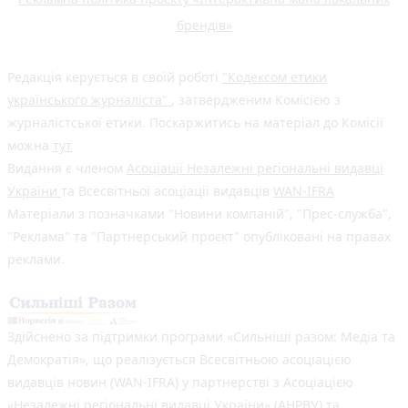
брендів»
Редакція керується в своїй роботі
"Кодексом етики
українського журналіста"
, затвердженим Комісією з
журналістської етики. Поскаржитись на матеріал до Комісії
можна
тут
Видання є членом
Асоціації Незалежні регіональні видавці
України
та Всесвітньої асоціації видавців
WAN-IFRA
Матеріали з позначками "Новини компаній", "Прес-служба",
"Реклама" та "Партнерський проєкт" опубліковані на правах
реклами.
Здійснено за підтримки програми «Сильніші разом: Медіа та
Демократія», що реалізується Всесвітньою асоціацією
видавців новин (WAN-IFRA) у партнерстві з Асоціацією
«Незалежні регіональні видавці України» (АНРВУ) та