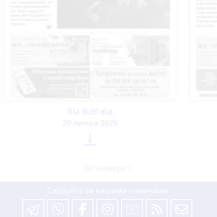
Ria №30 від
29 липня 2026

Всі номери >
Слідкуйте за нашими новинами