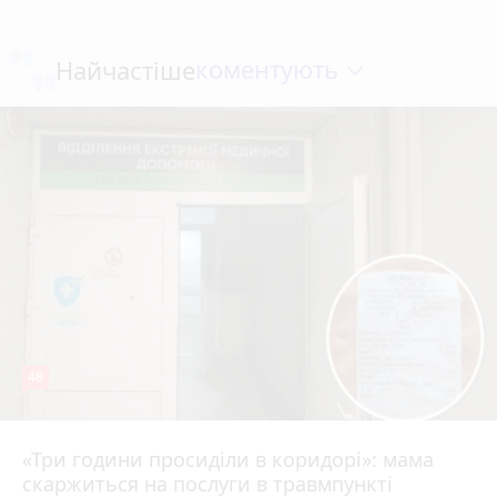
коментують
Найчастіше
48
«Три години просиділи в коридорі»: мама
8 серпня 2026 р.
скаржиться на послуги в травмпункті