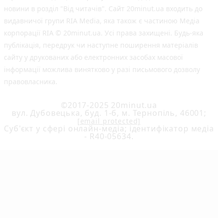
новини в розділ "Від читачів". Сайт 20minut.ua входить до
видавничої групи RIA Media, яка також є частиною Медіа
корпорації RIA © 20minut.ua. Усі права захищені. Будь-яка
публiкацiя, передрук чи наступне поширення матеріалів
сайту у друкованих або електронних засобах масової
інформації можлива винятково у разі письмового дозволу
правовласника.
©2017-2025 20minut.ua
вул. Дубовецька, буд. 1-б, м. Тернопіль, 46001;
[email protected]
Cуб'єкт у сфері онлайн-медіа; ідентифікатор медіа
- R40-05634.