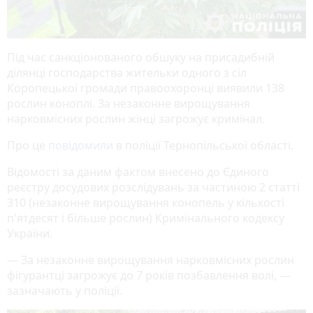
Під час санкціонованого обшуку на присадибній
ділянці господарства жительки одного з сіл
Коропецької громади правоохоронці виявили 138
рослин коноплі. За незаконне вирощування
нарковмісних рослин жінці загрожує кримінал.
Про це
повідомили
в поліції Тернопільської області.
Відомості за даним фактом внесено до Єдиного
реєстру досудових розслідувань за частиною 2 статті
310 (незаконне вирощування конопель у кількості
п'ятдесят і більше рослин) Кримінального кодексу
України.
— За незаконне вирощування нарковмісних рослин
фігурантці загрожує до 7 років позбавлення волі, —
зазначають у поліції.