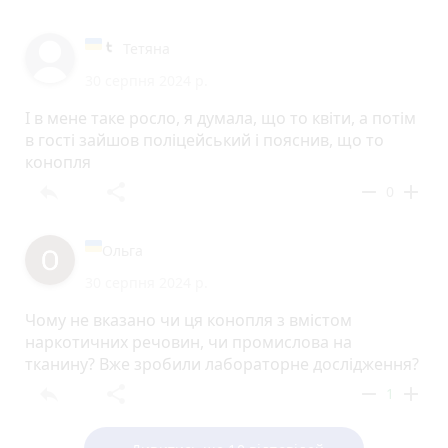
Тетяна
30 серпня 2024 р.
І в мене таке росло, я думала, що то квіти, а потім
в гості зайшов поліцейський і пояснив, що то
конопля
reply
share
remove
add
0
Ольга
30 серпня 2024 р.
Чому не вказано чи ця конопля з вмістом
наркотичних речовин, чи промислова на
тканину? Вже зробили лабораторне дослідження?
reply
share
remove
add
1