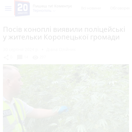
Пишеш ти! Коментує
Всі новини
Обговорен
Тернопіль
Посів коноплі виявили поліцейські
у жительки Коропецької громади
30 серпня 2024 р.
Діана Олійник
chat_bubble
share
visibility
0
14
297