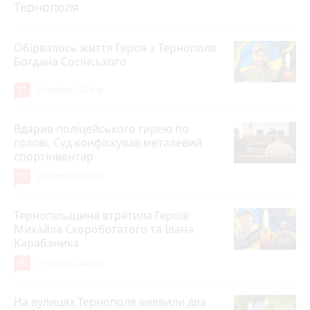
Тернополя
Обірвалось життя Героя з Тернополя
Богдана Сосінського
21
8 серпня 2026 р.
Вдарив поліцейського гирею по
голові. Суд конфіскував металевий
спортінвентар
15
8 серпня 2026 р.
Тернопільщина втратила Героїв
Михайла Скоробогатого та Івана
Карабаника
10
7 серпня 2026 р.
На вулицях Тернополя виявили два