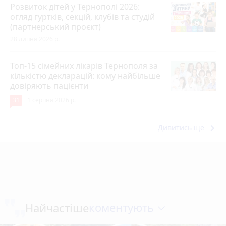
Розвиток дітей у Тернополі 2026:
огляд гуртків, секцій, клубів та студій
(партнерський проєкт)
28 липня 2026 р.
Топ-15 сімейних лікарів Тернополя за
кількістю декларацій: кому найбільше
довіряють пацієнти
31
1 серпня 2026 р.
keyboard_arrow_right
Дивитись ще
коментують
Найчастіше