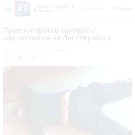
Пишеш ти! Коментує
Всі новини
Обговорен
Тернопіль
Правоохоронці прикрили
наркопритон на Лесі Українки
15 червня 2017 р.
20 хвилин
chat_bubble
share
visibility
1
0
660