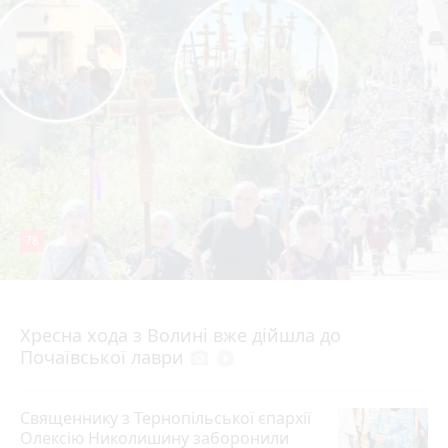
78
4 серпня 2026 р.
Хресна хода з Волині вже дійшла до
Почаївської лаври
photo_camera
play_circle_filled
Священнику з Тернопільської єпархії
Олексію Николишину заборонили