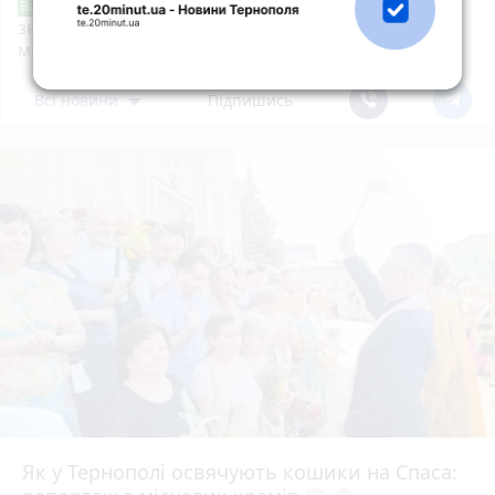
Звернення стосовно нової розмітки і
Від читача
знаків дорожнього руху біля шостої школи
м.Тернопіль.
Всі новини
Підпишись
Як у Тернополі освячують кошики на Спаса: