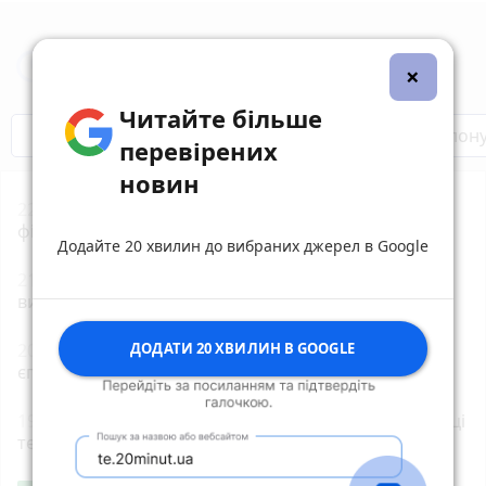
Новини Тернополя за сьогодні
×
Читайте більше
Бренди Тернопілля
Звільнені з полон
перевірених
новин
22:00
«Петрик П’яточкин у кіно»: що відомо про
фільм
Додайте 20 хвилин до вибраних джерел в Google
21:00
Земельний спір на Бучаччині: прокуратура
вимагає повернути майже 5 га лісу
20:00
Обрали єпископа-помічника Бучацької
ДОДАТИ 20 ХВИЛИН В GOOGLE
єпархії УГКЦ
19:00
35-річну тернополянку підозрюють у крадіжці
телефона в неповнолітнього