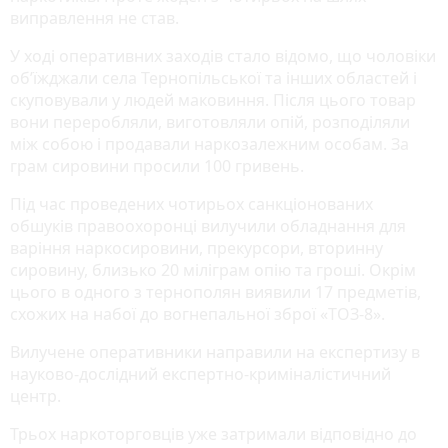
виправлення не став.
У ході оперативних заходів стало відомо, що чоловіки
об’їжджали села Тернопільської та інших областей і
скуповували у людей маковиння. Після цього товар
вони переробляли, виготовляли опій, розподіляли
між собою і продавали наркозалежним особам. За
грам сировини просили 100 гривень.
Під час проведених чотирьох санкціонованих
обшуків правоохоронці вилучили обладнання для
варіння наркосировини, прекурсори, вторинну
сировину, близько 20 міліграм опію та гроші. Окрім
цього в одного з тернополян виявили 17 предметів,
схожих на набої до вогнепальної зброї «ТОЗ-8».
Вилучене оперативники направили на експертизу в
науково-дослідний експертно-криміналістичний
центр.
Трьох наркоторговців уже затримали відповідно до