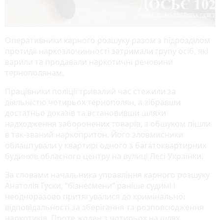
Оперативники карного розшуку разом з підрозділом
протидії наркозлочинності затримали групу осіб, які
варили та продавали наркотичні речовини
тернополянам.
Працівники поліції тривалий час стежили за
діяльністю чотирьох тернополян, а зібравши
достатньо доказів та встановивши шляхи
надходження заборонених товарів, з обшуком пішли
в так-званий наркопритон. Його зловмисники
облаштували у квартирі одного з багатоквартирних
будинків обласного центру на вулиці Лесі Українки.
За словами начальника управління карного розшуку
Анатолія Гуски, “бізнесмени” раніше судимі і
неодноразово притягувалися до кримінальної
відповідальності за зберігання та розповсюдження
наркотиків. Проте жоден з чотирьох на шлях