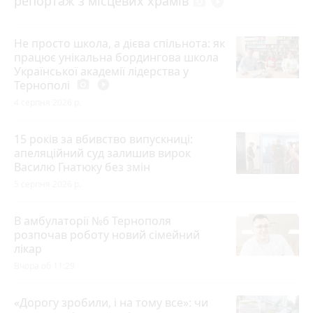
репортаж з місцевих храмів
photo_camera
play_circle_filled
Не просто школа, а дієва спільнота: як
працює унікальна бордингова школа
Української академії лідерства у
Тернополі
photo_camera
play_circle_filled
4 серпня 2026 р.
15 років за вбивство випускниці:
апеляційний суд залишив вирок
Василю Гнатюку без змін
5 серпня 2026 р.
В амбулаторії №6 Тернополя
розпочав роботу новий сімейний
лікар
Вчора об 11:29
«Дорогу зробили, і на тому все»: чи