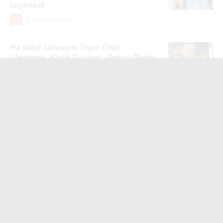
служіння
36
5 серпня 2026 р.
На війні загинули Герої Олег
Шелетин, Юрій Пушкар, Петро Федів
та Володимир Паламарчук
23
5 серпня 2026 р.
Робота в Тернополі: актуальні вакансії
тижня (оновлено 5 серпня)
20
5 серпня 2026 р.
Підтвердили загибель уродженця
Великоберезовицької громади
Дмитра Березка
16
Вчора о 09:00