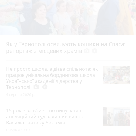
Як у Тернополі освячують кошики на Спаса:
репортаж з місцевих храмів
photo_camera
play_circle_filled
Не просто школа, а дієва спільнота: як
працює унікальна бордингова школа
Української академії лідерства у
Тернополі
photo_camera
play_circle_filled
4 серпня 2026 р.
15 років за вбивство випускниці:
апеляційний суд залишив вирок
Василю Гнатюку без змін
Вчора о 17:07