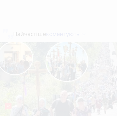
коментують
Найчастіше
78