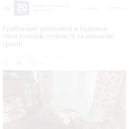
Пишеш ти! Коментує
Всі новини
Обговорен
Тернопіль
Грабіжник увірвався в будинок
пенсіонерів, побив їх та вимагав
гроші
15 січня 2020 р.
20 хвилин
chat_bubble
share
visibility
0
0
254