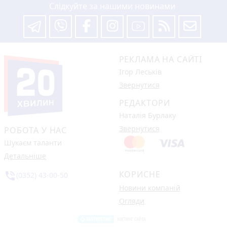
Слідкуйте за нашими новинами
РЕКЛАМА НА САЙТІ
Ігор Леськів
Звернутися
РЕДАКТОРИ
Наталія Бурлаку
Звернутися
РОБОТА У НАС
Шукаєм таланти
Детальніше
КОРИСНЕ
phone_in_talk
(0352) 43-00-50
Новини компаній
Огляди