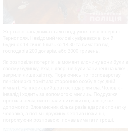
Жертвою нападника стало подружжя пенсіонерів з
Тернополя. Невідомий чоловік увірвався в їхній
будинок 14 січня близько 18.30 та вимагав від
господарів 200 доларів, або 3000 гривень.
Як розповіли потерпілі, в момент злочину вони були в
своєму будинку, вхідні двері не були зачинені на ключ,
закрили лише хвіртку. Пораючись по господарству
пенсіонерка помітила сторонню особу в сусідній
кімнаті. На її крик вийшов господар житла. Чоловік -
інвалід і ходить за допомогою милиць. Подружжя
просила невідомого залишити житло, але це не
допомогло. Зловмисник кілька разів вдарив спочатку
чоловіка, а потім і дружину. Схопив ножиці і,
погрожуючи розправою, почав вимагати гроші.