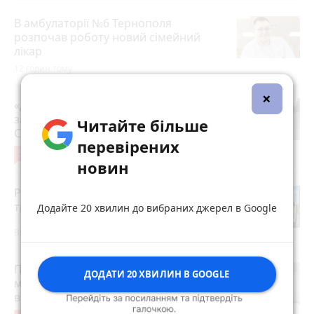
В амбулаторії №6 Тернополя
розпочав роботу новий сімейний
лікар
12 годин тому
×
«Дорогу зробили, і на тому все»: чи
задоволені мешканці ремонтом на
Читайте більше
Стуса, 2
перевірених
5
4 серпня 2026 р.
новин
Робота в Тернополі: актуальні вакансії
тижня (оновлено 5 серпня)
Додайте 20 хвилин до вибраних джерел в Google
Вчора о 14:13
Після розголосу чоловіка, якого
ДОДАТИ 20 ХВИЛИН В GOOGLE
мобілізували з відстрочкою,
відпустили. Але з умовою…