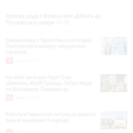
4 серпня 2026 р.
Хресна хода з Волині вже дійшла до
Почаївської лаври
photo_camera
play_circle_filled
Священнику з Тернопільської єпархії
Олексію Николишину заборонили
служіння
36
Вчора о 10:53
На війні загинули Герої Олег
Шелетин, Юрій Пушкар, Петро Федів
та Володимир Паламарчук
23
Вчора о 09:00
Робота в Тернополі: актуальні вакансії
тижня (оновлено 5 серпня)
20
Вчора о 14:13