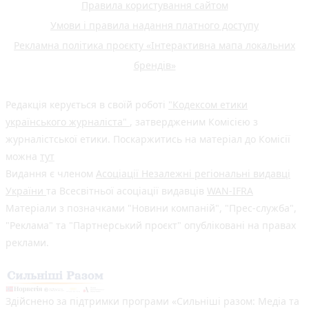
Правила користування сайтом
Умови і правила надання платного доступу
Рекламна політика проєкту «Інтерактивна мапа локальних
брендів»
Редакція керується в своїй роботі
"Кодексом етики
українського журналіста"
, затвердженим Комісією з
журналістської етики. Поскаржитись на матеріал до Комісії
можна
тут
Видання є членом
Асоціації Незалежні регіональні видавці
України
та Всесвітньої асоціації видавців
WAN-IFRA
Матеріали з позначками "Новини компаній", "Прес-служба",
"Реклама" та "Партнерський проєкт" опубліковані на правах
реклами.
Здійснено за підтримки програми «Сильніші разом: Медіа та