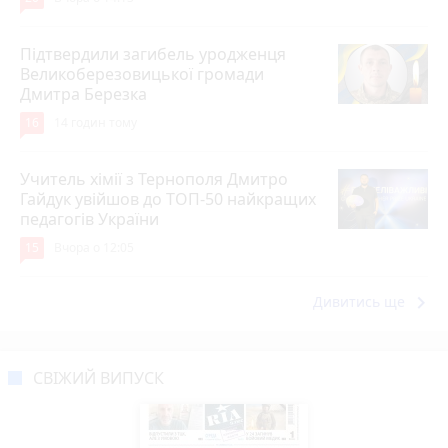
Підтвердили загибель уродженця
Великоберезовицької громади
Дмитра Березка
16
14 годин тому
Учитель хімії з Тернополя Дмитро
Гайдук увійшов до ТОП-50 найкращих
педагогів України
15
Вчора о 12:05
keyboard_arrow_right
Дивитись ще
СВІЖИЙ ВИПУСК