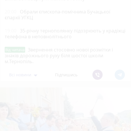
20:00
Обрали єпископа-помічника Бучацької
єпархії УГКЦ
19:00
35-річну тернополянку підозрюють у крадіжці
телефона в неповнолітнього
Звернення стосовно нової розмітки і
Від читача
знаків дорожнього руху біля шостої школи
м.Тернопіль.
Всі новини
Підпишись