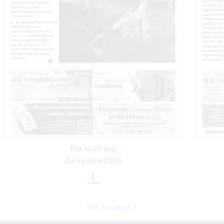
Ria №30 від
29 липня 2026

Всі номери >