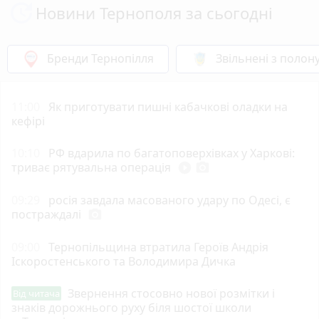
Новини Тернополя за сьогодні
Бренди Тернопілля
Звільнені з полон
11:00
Як приготувати пишні кабачкові оладки на
кефірі
10:10
РФ вдарила по багатоповерхівках у Харкові:
триває рятувальна операція
play_circle_filled
photo_camera
09:29
росія завдала масованого удару по Одесі, є
постраждалі
photo_camera
09:00
Тернопільщина втратила Героїв Андрія
Іскоростенського та Володимира Дичка
Звернення стосовно нової розмітки і
Від читача
знаків дорожнього руху біля шостої школи