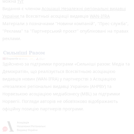
можна
тут
Видання є членом
Асоціації Незалежні регіональні видавці
України
та Всесвітньої асоціації видавців
WAN-IFRA
Матеріали з позначками "Новини компаній", "Прес-служба",
"Реклама" та "Партнерський проєкт" опубліковані на правах
реклами.
Здійснено за підтримки програми «Сильніші разом: Медіа та
Демократія», що реалізується Всесвітньою асоціацією
видавців новин (WAN-IFRA) у партнерстві з Асоціацією
«Незалежні регіональні видавці України» (АНРВУ) та
Норвезькою асоціацією медіабізнесу (MBL) за підтримки
Норвегії. Погляди авторів не обов’язково відображають
офіційну позицію партнерів програми.