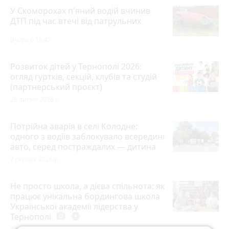
У Скоморохах п'яний водій вчинив
ДТП під час втечі від патрульних
Вчора о 16:42
Розвиток дітей у Тернополі 2026:
огляд гуртків, секцій, клубів та студій
(партнерський проєкт)
28 липня 2026 р.
Потрійна аварія в селі Колодне:
одного з водіїв заблокувало всередині
авто, серед постраждалих — дитина
7 серпня 2026 р.
Не просто школа, а дієва спільнота: як
працює унікальна бордингова школа
Української академії лідерства у
Тернополі
photo_camera
play_circle_filled