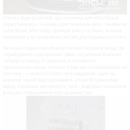
Степан Яцух розповів, що злочинці для конспірації
користувалися і іншими престижними авто, такими як
Land Rover, Mercedes преміум класу та Iveko. Їх вони
залишили у встановлених місцях для подальшої втечі.
За кілька годин працівники поліції з’ясували місце, де
перебувають підозрювані. Двох затримали близько
четвертої ранку 31 березня, а основного
організатора дещо пізніше. Саме він і координував хід
злочину – у кожного було своє завдання: один за
кермом, інший відстрілювався, а третій прикривав
відхід. Керівник злочинного тріо – відбував покарання
в місцях позбавлення волі за вбивство.