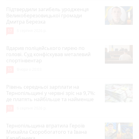
Підтвердили загибель уродженця
Великоберезовицької громади
Дмитра Березка
17
6 серпня 2026 р.
Вдарив поліцейського гирею по
голові. Суд конфіскував металевий
спортінвентар
15
Вчора о 20:03
Рівень середньої зарплати на
Тернопільщині у червні зріс на 9,7%:
де платять найбільше та найменше
13
6 серпня 2026 р.
Тернопільщина втратила Героїв
Михайла Скоробогатого та Івана
Карабаника