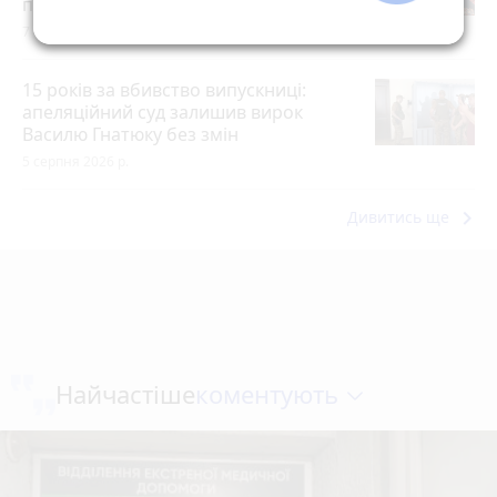
почесних громадян міста
7 серпня 2026 р.
15 років за вбивство випускниці:
апеляційний суд залишив вирок
Василю Гнатюку без змін
5 серпня 2026 р.
keyboard_arrow_right
Дивитись ще
коментують
Найчастіше