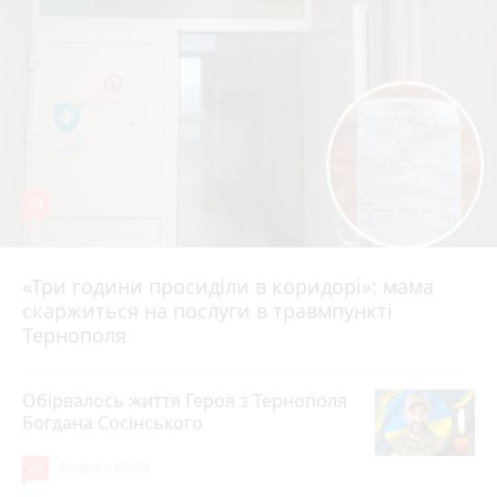
39
«Три години просиділи в коридорі»: мама
Вчора о 13:05
скаржиться на послуги в травмпункті
Тернополя
Обірвалось життя Героя з Тернополя
Богдана Сосінського
20
Вчора о 09:00