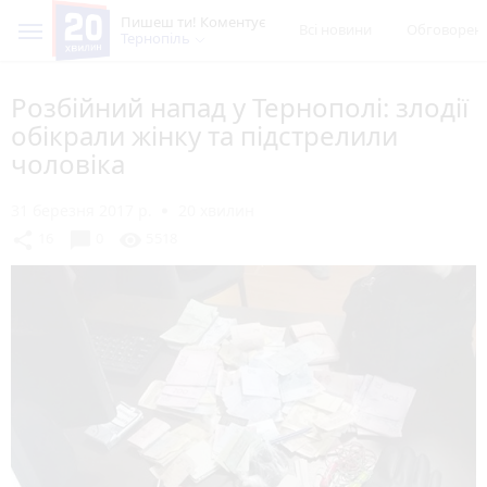
Пишеш ти! Коментує
Всі новини
Обговорен
Тернопіль
Розбійний напад у Тернополі: злодії
обікрали жінку та підстрелили
чоловіка
31 березня 2017 р.
20 хвилин
chat_bubble
share
visibility
16
0
5518