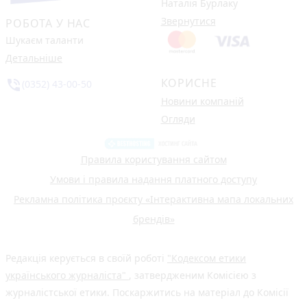
Наталія Бурлаку
Звернутися
РОБОТА У НАС
Шукаєм таланти
Детальніше
КОРИСНЕ
phone_in_talk
(0352) 43-00-50
Новини компаній
Огляди
Правила користування сайтом
Умови і правила надання платного доступу
Рекламна політика проєкту «Інтерактивна мапа локальних
брендів»
Редакція керується в своїй роботі
"Кодексом етики
українського журналіста"
, затвердженим Комісією з
журналістської етики. Поскаржитись на матеріал до Комісії