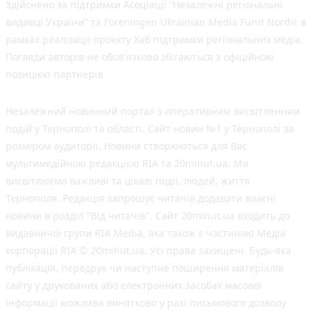
Здійснено за підтримки Асоціації “Незалежні регіональні
видавці України” та Foreningen Ukrainian Media Fund Nordic в
рамках реалізації проєкту Хаб підтримки регіональних медіа.
Погляди авторів не обов'язково збігаються з офіційною
позицією партнерів
Незалежний новинний портал з оперативним висвітленням
подій у Тернополі та області. Сайт новин №1 у Тернополі за
розміром аудиторії. Новини створюються для Вас
мультимедійною редакцією RIA та 20minut.ua. Ми
висвітлюємо важливі та цікаві події, людей, життя
Тернополя. Редакція запрошує читачів додавати власні
новини в розділ "Від читачів". Сайт 20minut.ua входить до
видавничої групи RIA Media, яка також є частиною Медіа
корпорації RIA © 20minut.ua. Усі права захищені. Будь-яка
публiкацiя, передрук чи наступне поширення матеріалів
сайту у друкованих або електронних засобах масової
інформації можлива винятково у разі письмового дозволу