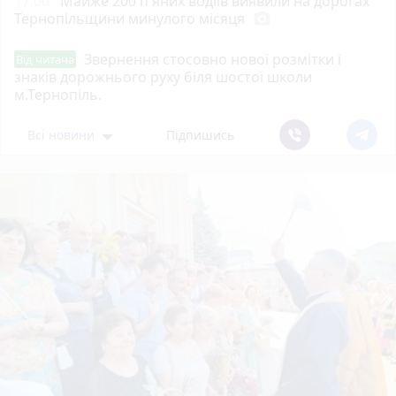
17:00
Майже 200 п'яних водіїв виявили на дорогах
Тернопільщини минулого місяця
photo_camera
Звернення стосовно нової розмітки і
Від читача
знаків дорожнього руху біля шостої школи
м.Тернопіль.
Всі новини
Підпишись