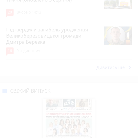
20
Вчора о 14:13
Підтвердили загибель уродженця
Великоберезовицької громади
Дмитра Березка
16
9 годин тому
keyboard_arrow_right
Дивитись ще
СВІЖИЙ ВИПУСК