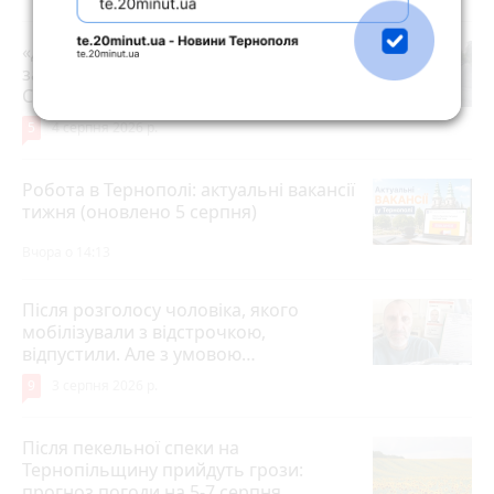
«Дорогу зробили, і на тому все»: чи
задоволені мешканці ремонтом на
Стуса, 2
5
4 серпня 2026 р.
Робота в Тернополі: актуальні вакансії
тижня (оновлено 5 серпня)
Вчора о 14:13
Після розголосу чоловіка, якого
мобілізували з відстрочкою,
відпустили. Але з умовою…
9
3 серпня 2026 р.
Після пекельної спеки на
Тернопільщину прийдуть грози:
прогноз погоди на 5-7 серпня