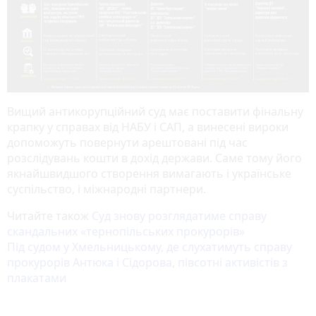
Вищий антикорупційний суд має поставити фінальну
крапку у справах від НАБУ і САП, а винесені вироки
допоможуть повернути арештовані під час
розслідувань кошти в дохід держави. Саме тому його
якнайшвидшого створення вимагають і українське
суспільство, і міжнародні партнери.
Читайте також
Суд знову розглядатиме справу
скандальних «тернопільських прокурорів»
Під судом у Хмельницькому, де слухатимуть справу
прокурорів Антюка і Сідорова, півсотні активістів з
плакатами