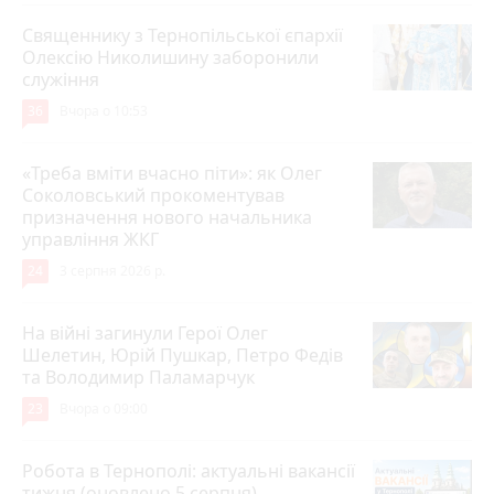
Священнику з Тернопільської єпархії
Олексію Николишину заборонили
служіння
36
Вчора о 10:53
«Треба вміти вчасно піти»: як Олег
Соколовський прокоментував
призначення нового начальника
управління ЖКГ
24
3 серпня 2026 р.
На війні загинули Герої Олег
Шелетин, Юрій Пушкар, Петро Федів
та Володимир Паламарчук
23
Вчора о 09:00
Робота в Тернополі: актуальні вакансії
тижня (оновлено 5 серпня)