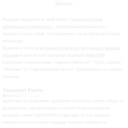
брендів»
Редакція керується в своїй роботі
"Кодексом етики
українського журналіста"
, затвердженим Комісією з
журналістської етики. Поскаржитись на матеріал до Комісії
можна
тут
Видання є членом
Асоціації Незалежні регіональні видавці
України
та Всесвітньої асоціації видавців
WAN-IFRA
Матеріали з позначками "Новини компаній", "Прес-служба",
"Реклама" та "Партнерський проєкт" опубліковані на правах
реклами.
Здійснено за підтримки програми «Сильніші разом: Медіа та
Демократія», що реалізується Всесвітньою асоціацією
видавців новин (WAN-IFRA) у партнерстві з Асоціацією
«Незалежні регіональні видавці України» (АНРВУ) та