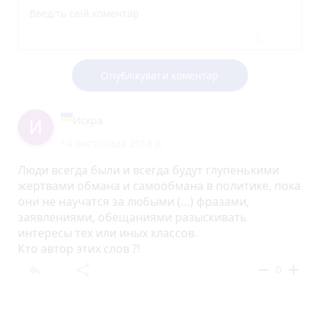
Опублікувати коментар
Искра
14 листопада 2018 р.
Люди всегда были и всегда будут глупенькими
жертвами обмана и самообмана в политике, пока
они не научатся за любыми (…) фразами,
заявлениями, обещаниями разыскивать
интересы тех или иных классов.
Кто автор этих слов ?!
reply
share
remove
add
0