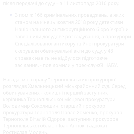
після передачі до суду – з 11 листопада 2016 року.
З поміж 166 кримінальних проваджень, в яких
станом на кінець жовтня 2018 року детективи
Національного антикорупційного бюро України
завершили досудове розслідування, а прокурори
Спеціалізованої антикорупційної прокуратури
скерували обвинувальні акти до суду, у 48
справах навіть не відбулося підготовче
засідання, - повідомили у прес-службі НАБУ.
Нагадаємо, справу “тернопільських прокурорів”
розглядав Хмельницький міськрайонний суд. Серед
обвинувачених - колишні перший заступник
керівника Тернопільської місцевої прокуратури
Володимир Соколишин, старший прокурор
прокуратури Тернополя Павло Хоменко, прокурор
Тернополя Віталій Сідоров, заступник прокурора
Тернопільської області Іван Антюк і адвокат
Ростислав Молень.