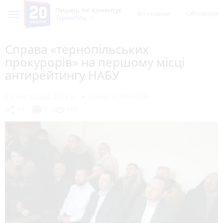
Пишеш ти! Коментує
Всі новини
Обговорен
Тернопіль
Справа «тернопільських
прокурорів» на першому місці
антирейтингу НАБУ
13 листопада 2018 р.
Ірина БЕЛЯКОВА
chat_bubble
share
visibility
14
1
663