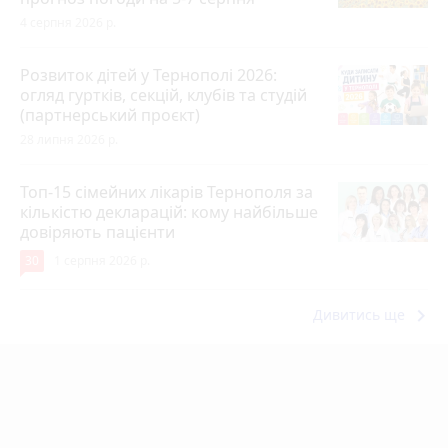
4 серпня 2026 р.
Розвиток дітей у Тернополі 2026:
огляд гуртків, секцій, клубів та студій
(партнерський проєкт)
28 липня 2026 р.
Топ-15 сімейних лікарів Тернополя за
кількістю декларацій: кому найбільше
довіряють пацієнти
30
1 серпня 2026 р.
keyboard_arrow_right
Дивитись ще