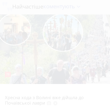
коментують
Найчастіше
78
4 серпня 2026 р.
Хресна хода з Волині вже дійшла до
Почаївської лаври
photo_camera
play_circle_filled