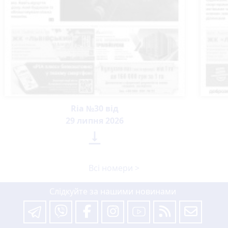
Ria №30 від
29 липня 2026

Всі номери >
Слідкуйте за нашими новинами