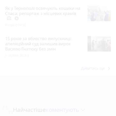
Як у Тернополі освячують кошики на
Спаса: репортаж з місцевих храмів
photo_camera
play_circle_filled
Вчора о 09:30
15 років за вбивство випускниці:
апеляційний суд залишив вирок
Василю Гнатюку без змін
5 серпня 2026 р.
keyboard_arrow_right
Дивитись ще
коментують
Найчастіше