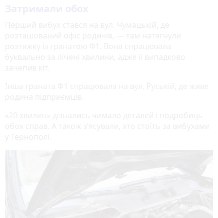
Затримали обох
Перший вибух стався на вул. Чумацькій, де
розташований офіс родичів, — там натягнули
розтяжку із гранатою Ф1. Вона спрацювала
буквально за лічені хвилини, адже її випадково
зачепив кіт.
Інша граната Ф1 спрацювала на вул. Руській, де живе
родина підприємців.
«20 хвилин» дізнались чимало деталей і подробиць
обох справ. А також з’ясували, хто стоїть за вибухами
у Тернополі.