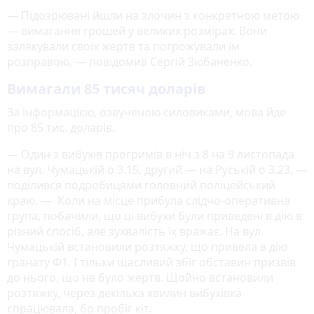
— Підозрювані йшли на злочин з конкретною метою
— вимагання грошей у великих розмірах. Вони
залякували своїх жертв та погрожували їм
розправою, — повідомив Сергій Зюбаненко.
Вимагали 85 тисяч доларів
За інформацією, озвученою силовиками, мова йде
про 85 тис. доларів.
— Один з вибухів прогримів в ніч з 8 на 9 листопада
на вул. Чумацькій о 3.15, другий — на Руській о 3.23, —
поділився подробицями головний поліцейський
краю. — Коли на місце прибула слідчо-оперативна
група, побачили, що ці вибухи були приведені в дію в
різний спосіб, але зухвалість їх вражає. На вул.
Чумацькій встановили розтяжку, що привела в дію
гранату Ф1. І тільки щасливий збіг обставин призвів
до нього, що не було жертв. Щойно встановили
розтяжку, через декілька хвилин вибухівка
спрацювала, бо пробіг кіт.