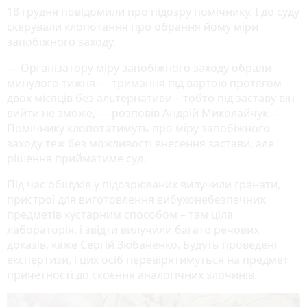
18 грудня повідомили про підозру помічнику. І до суду
скерували клопотання про обрання йому міри
запобіжного заходу.
— Організатору міру запобіжного заходу обрали
минулого тижня — тримання під вартою протягом
двох місяців без альтернативи – тобто під заставу він
вийти не зможе, — розповів Андрій Миколайчук. —
Помічнику клопотатимуть про міру запобіжного
заходу теж без можливості внесення застави, але
рішення прийматиме суд.
Під час обшуків у підозрюваних вилучили гранати,
пристрої для виготовлення вибухонебезпечних
предметів кустарним способом – там ціла
лабораторія, і звідти вилучили багато речових
доказів, каже Сергій Зюбаненко. Будуть проведені
експертизи, і цих осіб перевірятимуться на предмет
причетності до скоєння аналогічних злочинів.