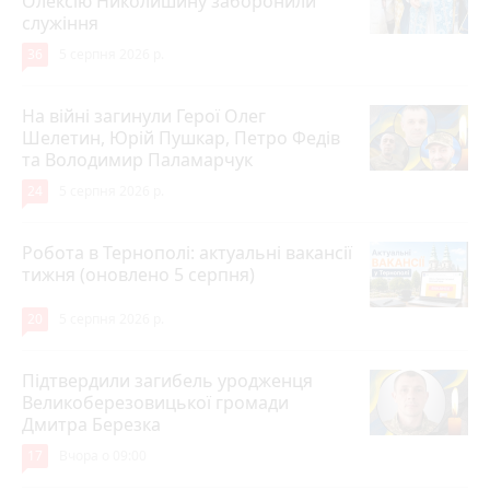
Олексію Николишину заборонили
служіння
36
5 серпня 2026 р.
На війні загинули Герої Олег
Шелетин, Юрій Пушкар, Петро Федів
та Володимир Паламарчук
24
5 серпня 2026 р.
Робота в Тернополі: актуальні вакансії
тижня (оновлено 5 серпня)
20
5 серпня 2026 р.
Підтвердили загибель уродженця
Великоберезовицької громади
Дмитра Березка
17
Вчора о 09:00