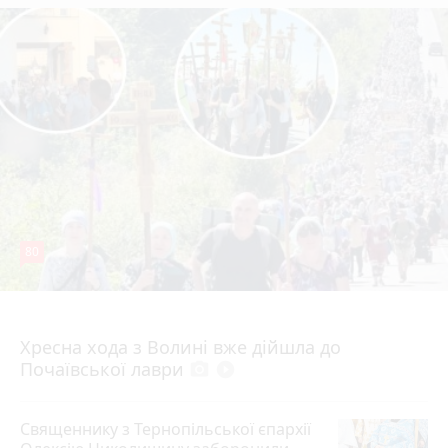
80
4 серпня 2026 р.
Хресна хода з Волині вже дійшла до
Почаївської лаври
photo_camera
play_circle_filled
Священнику з Тернопільської єпархії