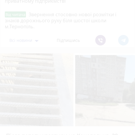
приватному підприємстві
Звернення стосовно нової розмітки і
Від читача
знаків дорожнього руху біля шостої школи
м.Тернопіль.
Всі новини
Підпишись