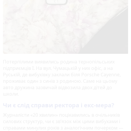
Потерпілими виявились родина тернопільських
підприємців І. На вул. Чумацькій у них офіс, а на
Руській, де вибухівку заклали біля Porsche Cayenne,
проживає один з синів з родиною. Саме на цьому
авто дружина зазвичай відвозила двох дітей до
школи.
Чи є слід справи ректора і екс-мера?
Журналісти «20 хвилин» поцікавились в очільників
силових структур, чи є зв’язок між цими вибухами і
справами минулих років з аналогічним почерком —