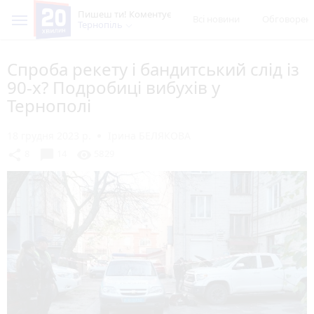
Пишеш ти! Коментує
Всі новини
Обговорен
Тернопіль
Спроба рекету і бандитський слід із
90-х? Подробиці вибухів у
Тернополі
18 грудня 2023 р.
Ірина БЕЛЯКОВА
chat_bubble
share
visibility
8
14
5829