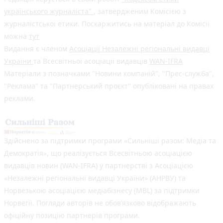
українського журналіста"
, затвердженим Комісією з
журналістської етики. Поскаржитись на матеріал до Комісії
можна
тут
Видання є членом
Асоціації Незалежні регіональні видавці
України
та Всесвітньої асоціації видавців
WAN-IFRA
Матеріали з позначками "Новини компаній", "Прес-служба",
"Реклама" та "Партнерський проєкт" опубліковані на правах
реклами.
Здійснено за підтримки програми «Сильніші разом: Медіа та
Демократія», що реалізується Всесвітньою асоціацією
видавців новин (WAN-IFRA) у партнерстві з Асоціацією
«Незалежні регіональні видавці України» (АНРВУ) та
Норвезькою асоціацією медіабізнесу (MBL) за підтримки
Норвегії. Погляди авторів не обов’язково відображають
офіційну позицію партнерів програми.