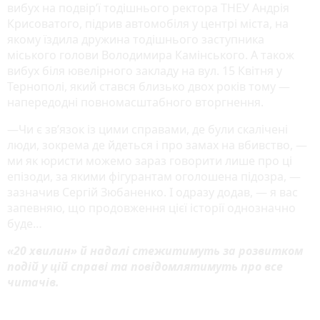
вибух на подвір’ї тодішнього ректора ТНЕУ Андрія
Крисоватого, підрив автомобіля у центрі міста, на
якому їздила дружина тодішнього заступника
міського голови Володимира Камінського. А також
вибух біля ювелірного закладу на вул. 15 Квітня у
Тернополі, який стався близько двох років тому —
напередодні повномасштабного вторгнення.
—Чи є зв’язок із цими справами, де були скалічені
люди, зокрема де йдеться і про замах на вбивство, —
ми як юристи можемо зараз говорити лише про ці
епізоди, за якими фігурантам оголошена підозра, —
зазначив Сергій Зюбаненко. І одразу додав, — я вас
запевняю, що продовження цієї історії однозначно
буде…
«20 хвилин» й надалі стежитимуть за розвитком
подій у цій справі та повідомлятимуть про все
читачів.