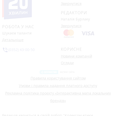
Звернутися
РЕДАКТОРИ
Наталія Бурлаку
Звернутися
РОБОТА У НАС
Шукаєм таланти
Детальніше
КОРИСНЕ
phone_in_talk
(0352) 43-00-50
Новини компаній
Огляди
Правила користування сайтом
Умови і правила надання платного доступу
Рекламна політика проєкту «Інтерактивна мапа локальних
брендів»
Редакція керується в своїй роботі
"Кодексом етики