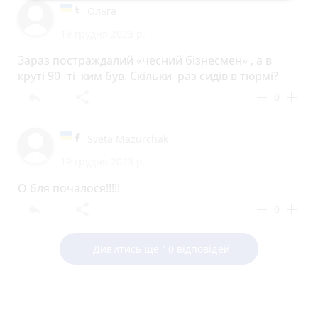
Ольга
19 грудня 2023 р.
Зараз постраждалий «чесний бізнесмен» , а в
круті 90 -ті ким був. Скільки раз сидів в тюрмі?
reply
share
remove
add
0
Sveta Mazurchak
19 грудня 2023 р.
О бля почалося!!!!!
reply
share
remove
add
0
Дивитись ще 10 відповідей