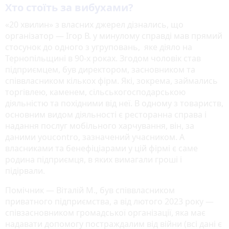
Хто стоїть за вибухами?
«20 хвилин» з власних джерел дізнались, що
організатор — Ігор В. у минулому справді мав прямий
стосунок до одного з угруповань, яке діяло на
Тернопільщині в 90-х роках. Згодом чоловік став
підприємцем, був директором, засновником та
співвласником кількох фірм. Які, зокрема, займались
торгівлею, каменем, сільськогосподарською
діяльністю та похідними від неї. В одному з товариств,
основним видом діяльності є ресторанна справа і
надання послуг мобільного харчування, він, за
даними youcontro, зазначений учасником. А
власниками та бенефіціарами у цій фірмі є саме
родина підприємця, в яких вимагали гроші і
підірвали.
Помічник — Віталій М., був співвласником
приватного підприємства, а від лютого 2023 року —
співзасновником громадської організації, яка має
надавати допомогу постраждалим від війни (всі дані є