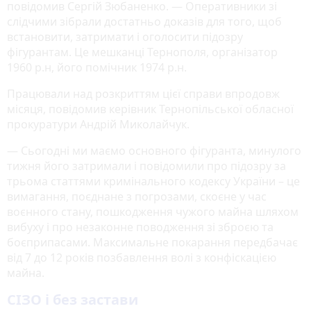
повідомив Сергій Зюбаненко. — Оперативники зі
слідчими зібрали достатньо доказів для того, щоб
встановити, затримати і оголосити підозру
фігурантам. Це мешканці Тернополя, організатор
1960 р.н, його помічник 1974 р.н.
Працювали над розкриттям цієї справи впродовж
місяця, повідомив керівник Тернопільської обласної
прокуратури Андрій Миколайчук.
— Сьогодні ми маємо основного фігуранта, минулого
тижня його затримали і повідомили про підозру за
трьома статтями кримінального кодексу України – це
вимагання, поєднане з погрозами, скоєне у час
воєнного стану, пошкодження чужого майна шляхом
вибуху і про незаконне поводження зі зброєю та
боєприпасами. Максимальне покарання передбачає
від 7 до 12 років позбавлення волі з конфіскацією
майна.
СІЗО і без застави