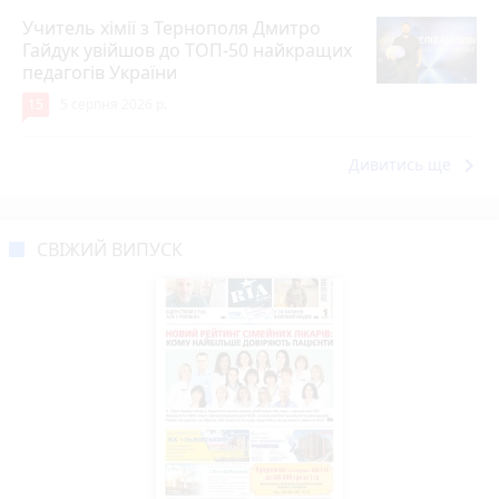
Учитель хімії з Тернополя Дмитро
Гайдук увійшов до ТОП-50 найкращих
педагогів України
15
5 серпня 2026 р.
keyboard_arrow_right
Дивитись ще
СВІЖИЙ ВИПУСК