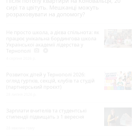
Після потопу квартири на Коновальця, 20
сирі та цвітуть. Мешканці можуть
розраховувати на допомогу?
Не просто школа, а дієва спільнота: як
працює унікальна бордингова школа
Української академії лідерства у
Тернополі
photo_camera
play_circle_filled
4 серпня 2026 р.
Розвиток дітей у Тернополі 2026:
огляд гуртків, секцій, клубів та студій
(партнерський проєкт)
28 липня 2026 р.
Зарплати вчителів та студентські
стипендії підвищать з 1 вересня
28 хвилин тому