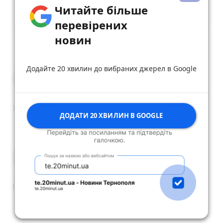
Читайте більше
перевірених
новин
Опублікувати коментар
Додайте 20 хвилин до вибраних джерел в Google
Олексій
19 грудня 2023 р.
Хтось комусь колись якось . Сцикуни
ДОДАТИ 20 ХВИЛИН В GOOGLE
reply
share
remove
add
0
*_POSITIVE_*
19 грудня 2023 р.
Патіфон?
reply
share
remove
add
-1