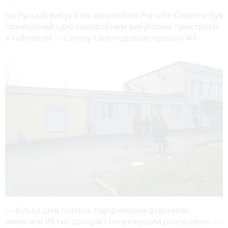
На Руській вибух біля автомобіля Porsche Cayenne був
приведений і дію саморобним вибуховим пристроєм
з таймером — і знову таки підірвало гранату Ф1.
— Кілька днів поспіль підприємцям дзвонили,
вимагали 85 тис доларів і погрожували розправою, —